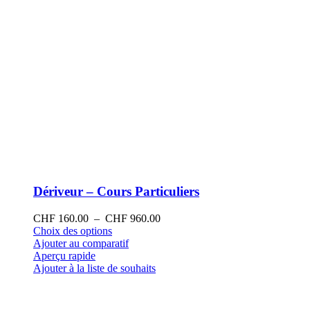
produit
Dériveur – Cours Particuliers
Plage
CHF
160.00
–
CHF
960.00
Ce
de
Choix des options
produit
prix :
Ajouter au comparatif
a
CHF 160.00
Aperçu rapide
plusieurs
à
Ajouter à la liste de souhaits
variations.
CHF 960.00
Les
options