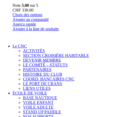
Note
5.00
sur 5
CHF
330.00
Ce
Choix des options
produit
Ajouter au comparatif
a
Aperçu rapide
plusieurs
Ajouter à la liste de souhaits
variations.
Les
options
Le CNC
peuvent
ACTIVITÉS
être
SECTION CROISIÈRE HABITABLE
choisies
DEVENIR MEMBRE
sur
LE COMITÉ – STATUTS
la
PARTENAIRES
page
HISTOIRE DU CLUB
du
COORD. BANCAIRES CNC
produit
LE PORT DE CRANS
LIENS UTILES
ÉCOLE DE VOILE
BASE NAUTIQUE
VOILE ENFANT
VOILE ADULTE
STAND UP PADDLE
NOS SUPPORTS