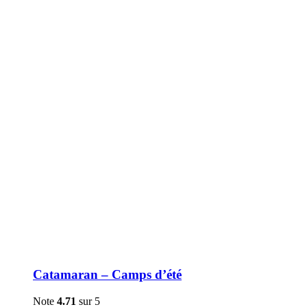
être
choisies
sur
la
page
du
produit
Catamaran – Camps d’été
Note
4.71
sur 5