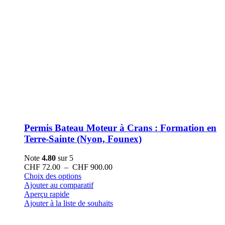
Permis Bateau Moteur à Crans : Formation en
Terre-Sainte (Nyon, Founex)
Note
4.80
sur 5
Plage
CHF
72.00
–
CHF
900.00
Ce
de
Choix des options
produit
prix :
Ajouter au comparatif
a
CHF 72.00
Aperçu rapide
plusieurs
à
Ajouter à la liste de souhaits
variations.
CHF 900.00
Les