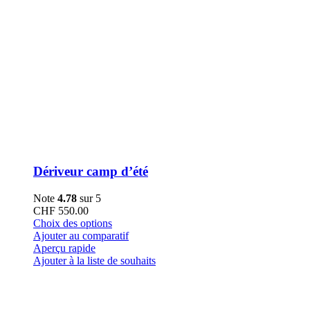
Dériveur camp d’été
Note
4.78
sur 5
CHF
550.00
Ce
Choix des options
produit
Ajouter au comparatif
a
Aperçu rapide
plusieurs
Ajouter à la liste de souhaits
variations.
Les
options
peuvent