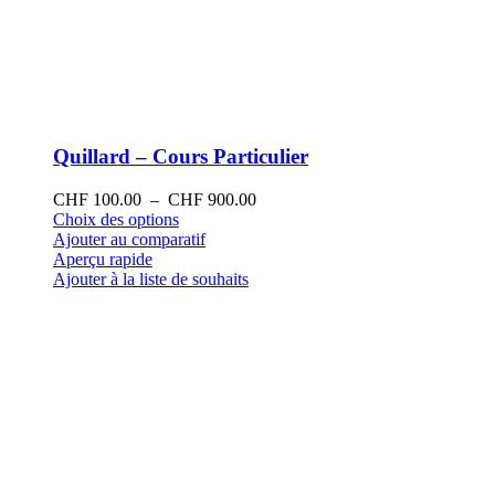
Quillard – Cours Particulier
Plage
CHF
100.00
–
CHF
900.00
Ce
de
Choix des options
produit
prix :
Ajouter au comparatif
a
CHF 100.00
Aperçu rapide
plusieurs
à
Ajouter à la liste de souhaits
variations.
CHF 900.00
Les
options
peuvent
être
choisies
sur
la
page
du