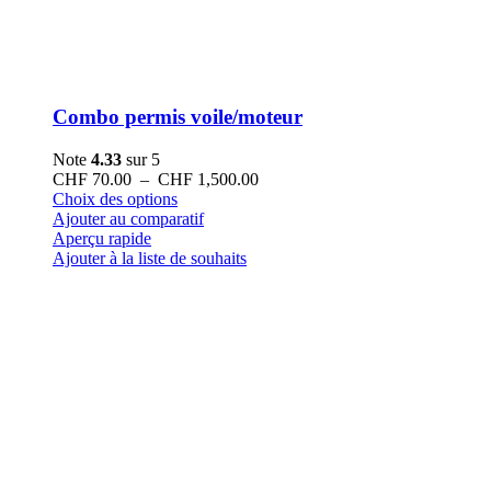
Combo permis voile/moteur
Note
4.33
sur 5
Plage
CHF
70.00
–
CHF
1,500.00
Ce
de
Choix des options
produit
prix :
Ajouter au comparatif
a
CHF 70.00
Aperçu rapide
plusieurs
à
Ajouter à la liste de souhaits
variations.
CHF 1,500.00
Les
options
peuvent
être
choisies
sur
la
page
du
produit