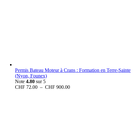
Permis Bateau Moteur à Crans : Formation en Terre-Sainte
(Nyon, Founex)
Note
4.80
sur 5
Plage
CHF
72.00
–
CHF
900.00
de
prix :
CHF 72.00
à
CHF 900.00