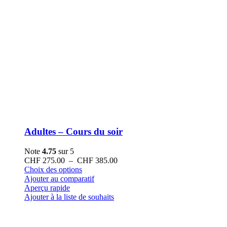
Adultes – Cours du soir
Note
4.75
sur 5
Plage
CHF
275.00
–
CHF
385.00
Ce
de
Choix des options
produit
prix :
Ajouter au comparatif
a
CHF 275.00
Aperçu rapide
plusieurs
à
Ajouter à la liste de souhaits
variations.
CHF 385.00
Les
options