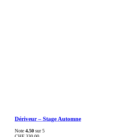
être
choisies
sur
la
page
du
produit
Dériveur – Stage Automne
Note
4.50
sur 5
CHF
330.00