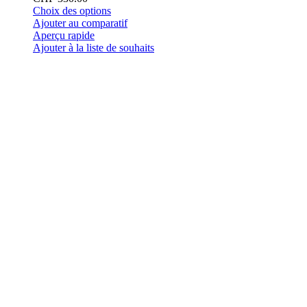
Ce
Choix des options
produit
Ajouter au comparatif
a
Aperçu rapide
plusieurs
Ajouter à la liste de souhaits
variations.
Les
options
peuvent
être
choisies
sur
la
page
du
produit