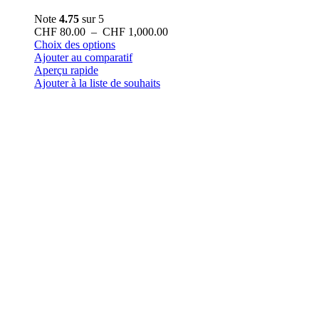
Note
4.75
sur 5
Plage
CHF
80.00
–
CHF
1,000.00
Ce
de
Choix des options
produit
prix :
Ajouter au comparatif
a
CHF 80.00
Aperçu rapide
plusieurs
à
Ajouter à la liste de souhaits
variations.
CHF 1,000.00
Les
options
peuvent
être
choisies
sur
la
page
du
produit