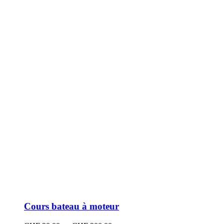
peuvent
être
choisies
sur
la
page
du
produit
Cours bateau à moteur