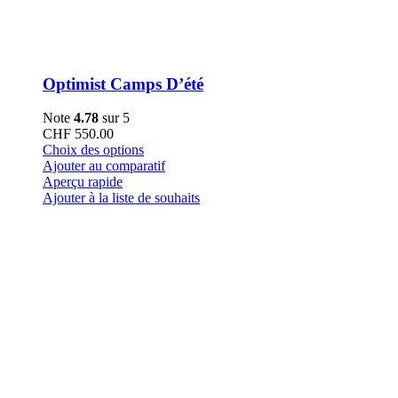
Optimist Camps D’été
Note
4.78
sur 5
CHF
550.00
Ce
Choix des options
produit
Ajouter au comparatif
a
Aperçu rapide
plusieurs
Ajouter à la liste de souhaits
variations.
Les
options
peuvent
être
choisies
sur
la
page
du
produit