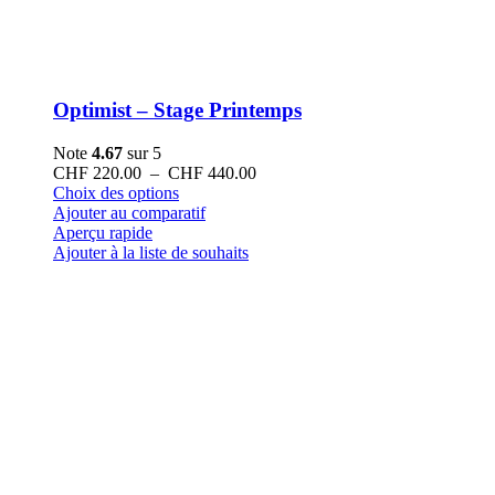
Optimist – Stage Printemps
Note
4.67
sur 5
Plage
CHF
220.00
–
CHF
440.00
Ce
de
Choix des options
produit
prix :
Ajouter au comparatif
a
CHF 220.00
Aperçu rapide
plusieurs
à
Ajouter à la liste de souhaits
variations.
CHF 440.00
Les
options
peuvent
être
choisies
sur
la
page
du
produit