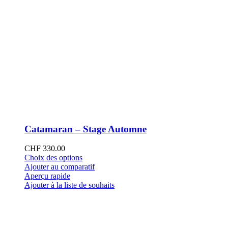
Catamaran – Stage Automne
CHF
330.00
Ce
Choix des options
produit
Ajouter au comparatif
a
Aperçu rapide
plusieurs
Ajouter à la liste de souhaits
variations.
Les
options
peuvent