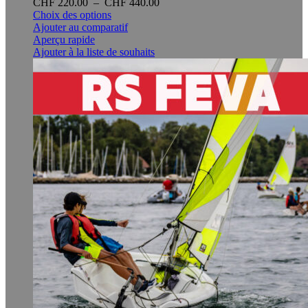
Plage
CHF
220.00
–
CHF
440.00
Ce
de
Choix des options
produit
prix :
Ajouter au comparatif
a
CHF 220.00
Aperçu rapide
plusieurs
à
Ajouter à la liste de souhaits
variations.
CHF 440.00
Les
options
peuvent
être
choisies
sur
la
page
du
produit