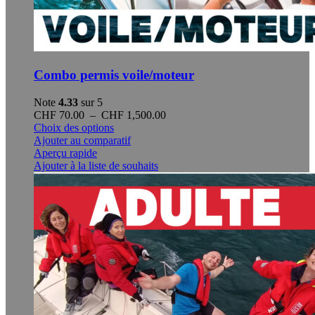
Combo permis voile/moteur
Note
4.33
sur 5
Plage
CHF
70.00
–
CHF
1,500.00
Ce
de
Choix des options
produit
prix :
Ajouter au comparatif
a
CHF 70.00
Aperçu rapide
plusieurs
à
Ajouter à la liste de souhaits
variations.
CHF 1,500.00
Les
options
peuvent
être
choisies
sur
la
page
du
produit