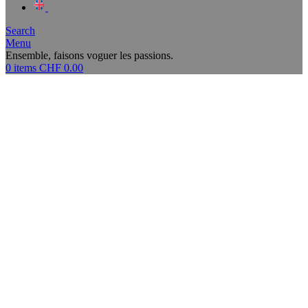
Search
Menu
Ensemble, faisons voguer les passions.
0
items
CHF
0.00