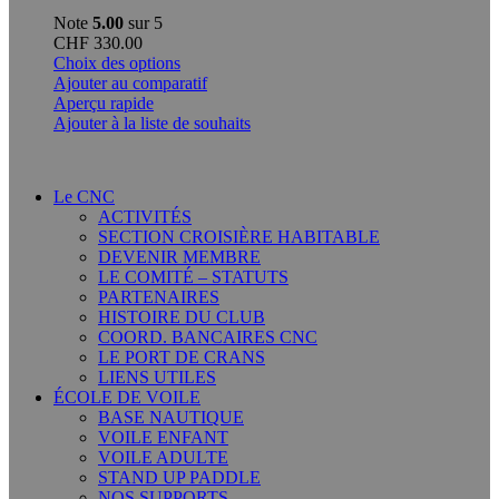
Note
5.00
sur 5
CHF
330.00
Ce
Choix des options
produit
Ajouter au comparatif
a
Aperçu rapide
plusieurs
Ajouter à la liste de souhaits
variations.
Les
options
Le CNC
peuvent
ACTIVITÉS
être
SECTION CROISIÈRE HABITABLE
choisies
DEVENIR MEMBRE
sur
LE COMITÉ – STATUTS
la
PARTENAIRES
page
HISTOIRE DU CLUB
du
COORD. BANCAIRES CNC
produit
LE PORT DE CRANS
LIENS UTILES
ÉCOLE DE VOILE
BASE NAUTIQUE
VOILE ENFANT
VOILE ADULTE
STAND UP PADDLE
NOS SUPPORTS