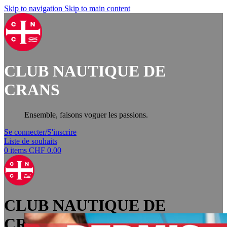
Skip to navigation
Skip to main content
CLUB NAUTIQUE DE
CRANS
Ensemble, faisons voguer les passions.
Se connecter/S'inscrire
Liste de souhaits
0
items
CHF
0.00
CLUB NAUTIQUE DE
CRANS