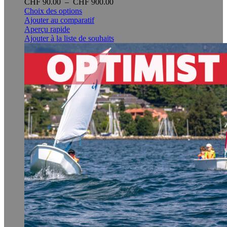
Plage
CHF
90.00
–
CHF
900.00
Ce
de
Choix des options
produit
prix :
Ajouter au comparatif
a
CHF 90.00
Aperçu rapide
plusieurs
à
Ajouter à la liste de souhaits
variations.
CHF 900.00
Les
options
peuvent
être
choisies
sur
la
page
du
produit