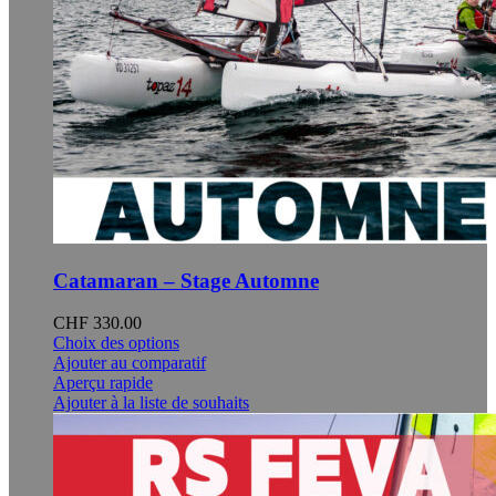
Catamaran – Stage Automne
CHF
330.00
Ce
Choix des options
produit
Ajouter au comparatif
a
Aperçu rapide
plusieurs
Ajouter à la liste de souhaits
variations.
Les
options
peuvent