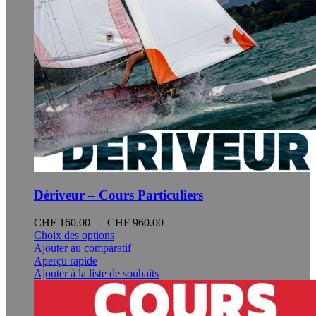
produit
Dériveur – Cours Particuliers
Plage
CHF
160.00
–
CHF
960.00
Ce
de
Choix des options
produit
prix :
Ajouter au comparatif
a
CHF 160.00
Aperçu rapide
plusieurs
à
Ajouter à la liste de souhaits
variations.
CHF 960.00
Les
options