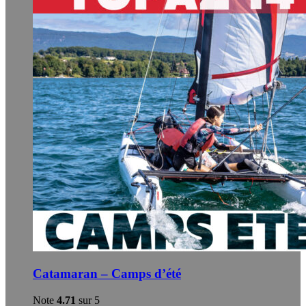
être
choisies
sur
la
page
du
produit
Catamaran – Camps d’été
Note
4.71
sur 5