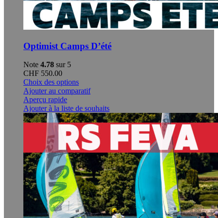
Optimist Camps D’été
Note
4.78
sur 5
CHF
550.00
Ce
Choix des options
produit
Ajouter au comparatif
a
Aperçu rapide
plusieurs
Ajouter à la liste de souhaits
variations.
Les
options
peuvent
être
choisies
sur
la
page
du
produit