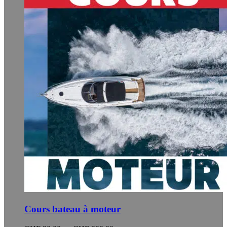
peuvent
être
choisies
sur
la
page
du
produit
Cours bateau à moteur