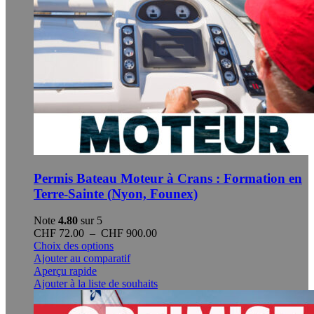
Permis Bateau Moteur à Crans : Formation en
Terre-Sainte (Nyon, Founex)
Note
4.80
sur 5
Plage
CHF
72.00
–
CHF
900.00
Ce
de
Choix des options
produit
prix :
Ajouter au comparatif
a
CHF 72.00
Aperçu rapide
plusieurs
à
Ajouter à la liste de souhaits
variations.
CHF 900.00
Les