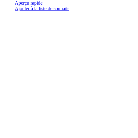
a
Aperçu rapide
plusieurs
Ajouter à la liste de souhaits
variations.
Les
options
peuvent
être
choisies
sur
la
page
du
produit