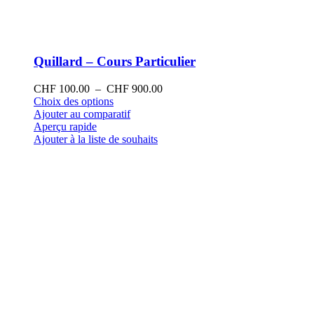
Quillard – Cours Particulier
Plage
CHF
100.00
–
CHF
900.00
Ce
de
Choix des options
produit
prix :
Ajouter au comparatif
a
CHF 100.00
Aperçu rapide
plusieurs
à
Ajouter à la liste de souhaits
variations.
CHF 900.00
Les
options
peuvent
être
choisies
sur
la
page
du
produit