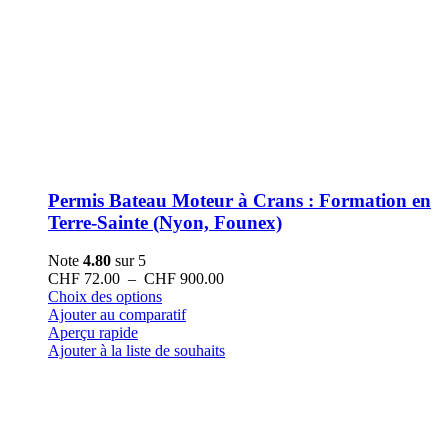
Permis Bateau Moteur à Crans : Formation en
Terre-Sainte (Nyon, Founex)
Note
4.80
sur 5
Plage
CHF
72.00
–
CHF
900.00
Ce
de
Choix des options
produit
prix :
Ajouter au comparatif
a
CHF 72.00
Aperçu rapide
plusieurs
à
Ajouter à la liste de souhaits
variations.
CHF 900.00
Les
options
peuvent
être