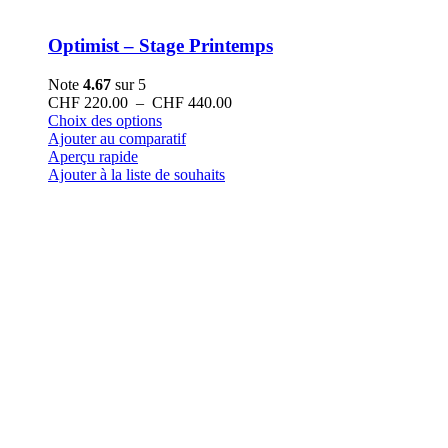
Optimist – Stage Printemps
Note
4.67
sur 5
Plage
CHF
220.00
–
CHF
440.00
Ce
de
Choix des options
produit
prix :
Ajouter au comparatif
a
CHF 220.00
Aperçu rapide
plusieurs
à
Ajouter à la liste de souhaits
variations.
CHF 440.00
Les
options
peuvent
être
choisies
sur
la
page
du
produit