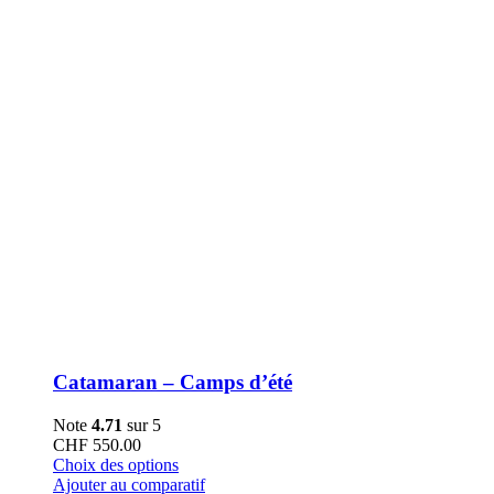
la
page
du
produit
Catamaran – Camps d’été
Note
4.71
sur 5
CHF
550.00
Ce
Choix des options
produit
Ajouter au comparatif