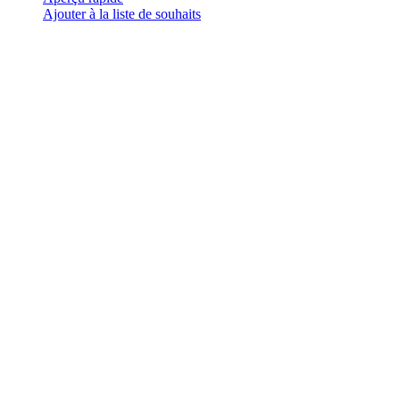
plusieurs
Ajouter à la liste de souhaits
variations.
Les
options
peuvent
être
choisies
sur
la
page
du
produit