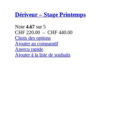
Dériveur – Stage Printemps
Note
4.67
sur 5
Plage
CHF
220.00
–
CHF
440.00
Ce
de
Choix des options
produit
prix :
Ajouter au comparatif
a
CHF 220.00
Aperçu rapide
plusieurs
à
Ajouter à la liste de souhaits
variations.
CHF 440.00
Les
options
peuvent
être
choisies
sur
la
page
du
produit