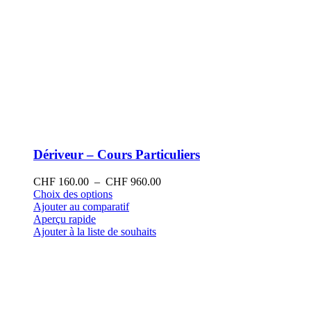
Dériveur – Cours Particuliers
Plage
CHF
160.00
–
CHF
960.00
Ce
de
Choix des options
produit
prix :
Ajouter au comparatif
a
CHF 160.00
Aperçu rapide
plusieurs
à
Ajouter à la liste de souhaits
variations.
CHF 960.00
Les
options
peuvent
être
choisies