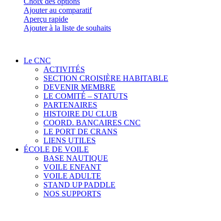
Ce
Choix des options
produit
Ajouter au comparatif
a
Aperçu rapide
plusieurs
Ajouter à la liste de souhaits
variations.
Les
options
Le CNC
peuvent
ACTIVITÉS
être
SECTION CROISIÈRE HABITABLE
choisies
DEVENIR MEMBRE
sur
LE COMITÉ – STATUTS
la
PARTENAIRES
page
HISTOIRE DU CLUB
du
COORD. BANCAIRES CNC
produit
LE PORT DE CRANS
LIENS UTILES
ÉCOLE DE VOILE
BASE NAUTIQUE
VOILE ENFANT
VOILE ADULTE
STAND UP PADDLE
NOS SUPPORTS