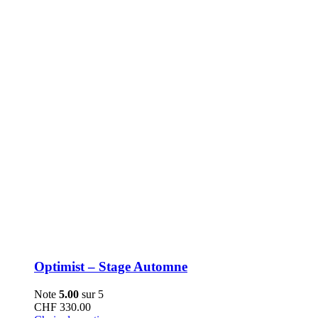
choisies
sur
la
page
du
produit
Optimist – Stage Automne
Note
5.00
sur 5
CHF
330.00