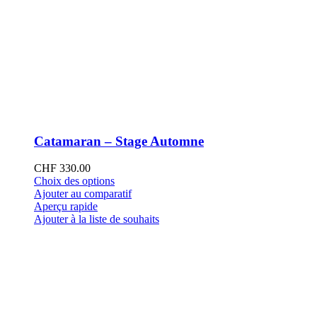
Catamaran – Stage Automne
CHF
330.00
Ce
Choix des options
produit
Ajouter au comparatif
a
Aperçu rapide
plusieurs
Ajouter à la liste de souhaits
variations.
Les
options
peuvent
être
choisies
sur