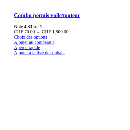
Combo permis voile/moteur
Note
4.33
sur 5
Plage
CHF
70.00
–
CHF
1,500.00
Ce
de
Choix des options
produit
prix :
Ajouter au comparatif
a
CHF 70.00
Aperçu rapide
plusieurs
à
Ajouter à la liste de souhaits
variations.
CHF 1,500.00
Les
options
peuvent
être
choisies
sur
la
page
du
produit