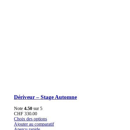
la
page
du
produit
Dériveur – Stage Automne
Note
4.50
sur 5
CHF
330.00
Ce
Choix des options
produit
Ajouter au comparatif
a
Aperçu rapide