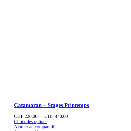
sur
la
page
du
produit
Catamaran – Stages Printemps
Plage
CHF
220.00
–
CHF
440.00
Ce
de
Choix des options
produit
prix :
Ajouter au comparatif