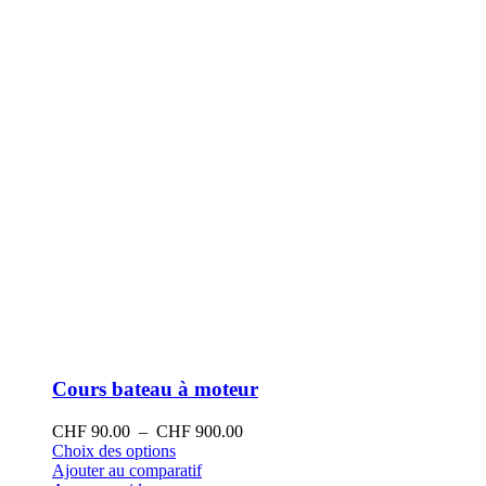
sur
la
page
du
produit
Cours bateau à moteur
Plage
CHF
90.00
–
CHF
900.00
Ce
de
Choix des options
produit
prix :
Ajouter au comparatif