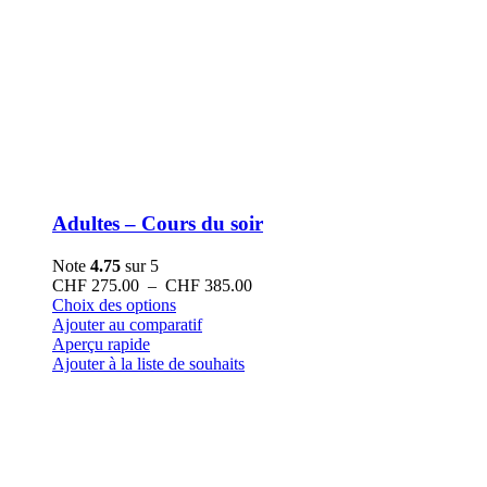
Adultes – Cours du soir
Note
4.75
sur 5
Plage
CHF
275.00
–
CHF
385.00
Ce
de
Choix des options
produit
prix :
Ajouter au comparatif
a
CHF 275.00
Aperçu rapide
plusieurs
à
Ajouter à la liste de souhaits
variations.
CHF 385.00
Les
options
peuvent
être
choisies