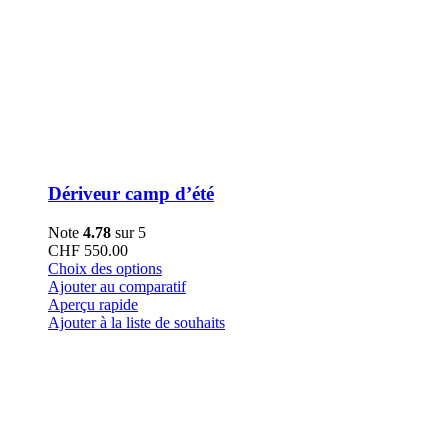
Dériveur camp d’été
Note
4.78
sur 5
CHF
550.00
Ce
Choix des options
produit
Ajouter au comparatif
a
Aperçu rapide
plusieurs
Ajouter à la liste de souhaits
variations.
Les
options
peuvent
être
choisies
sur