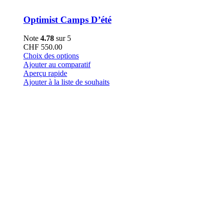
Optimist Camps D’été
Note
4.78
sur 5
CHF
550.00
Ce
Choix des options
produit
Ajouter au comparatif
a
Aperçu rapide
plusieurs
Ajouter à la liste de souhaits
variations.
Les
options
peuvent
être
choisies
sur
la
page
du
produit