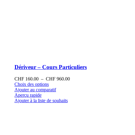
Dériveur – Cours Particuliers
Plage
CHF
160.00
–
CHF
960.00
Ce
de
Choix des options
produit
prix :
Ajouter au comparatif
a
CHF 160.00
Aperçu rapide
plusieurs
à
Ajouter à la liste de souhaits
variations.
CHF 960.00
Les
options
peuvent
être
choisies