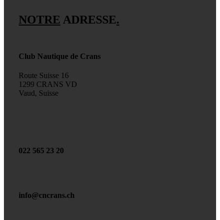
NOTRE
ADRESSE
.
Club Nautique de Crans
Route Suisse 16
1299 CRANS VD
Vaud, Suisse
022 565 23 20
info@cncrans.ch