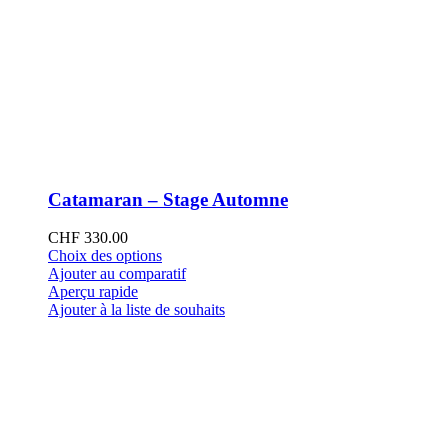
Catamaran – Stage Automne
CHF
330.00
Ce
Choix des options
produit
Ajouter au comparatif
a
Aperçu rapide
plusieurs
Ajouter à la liste de souhaits
variations.
Les
options
peuvent
être
choisies
sur