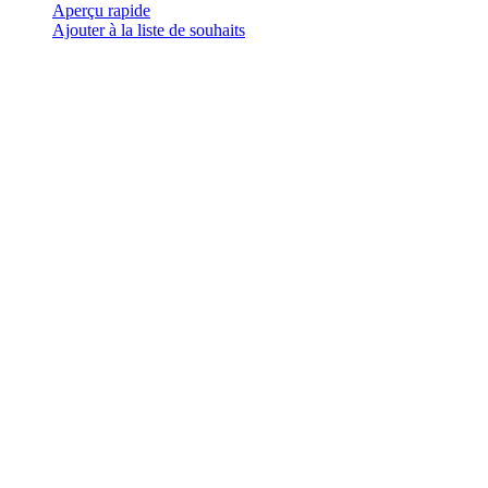
a
Aperçu rapide
plusieurs
Ajouter à la liste de souhaits
variations.
Les
options
peuvent
être
choisies
sur
la
page
du
produit