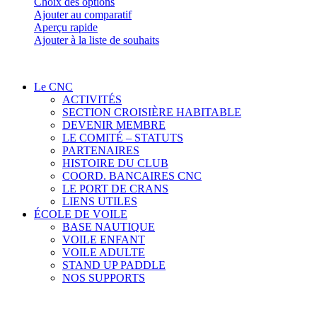
Ce
Choix des options
produit
Ajouter au comparatif
a
Aperçu rapide
plusieurs
Ajouter à la liste de souhaits
variations.
Les
options
Le CNC
peuvent
ACTIVITÉS
être
SECTION CROISIÈRE HABITABLE
choisies
DEVENIR MEMBRE
sur
LE COMITÉ – STATUTS
la
PARTENAIRES
page
HISTOIRE DU CLUB
du
COORD. BANCAIRES CNC
produit
LE PORT DE CRANS
LIENS UTILES
ÉCOLE DE VOILE
BASE NAUTIQUE
VOILE ENFANT
VOILE ADULTE
STAND UP PADDLE
NOS SUPPORTS