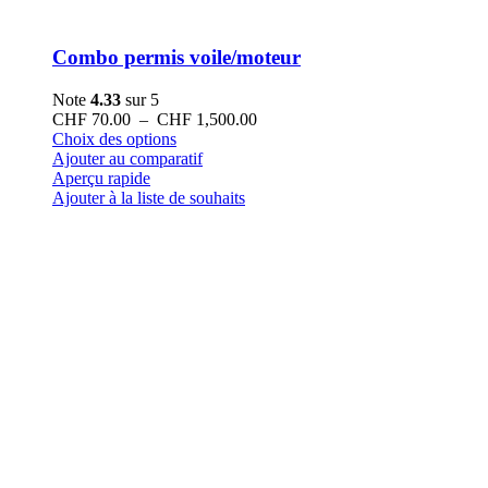
Combo permis voile/moteur
Note
4.33
sur 5
Plage
CHF
70.00
–
CHF
1,500.00
Ce
de
Choix des options
produit
prix :
Ajouter au comparatif
a
CHF 70.00
Aperçu rapide
plusieurs
à
Ajouter à la liste de souhaits
variations.
CHF 1,500.00
Les
options
peuvent
être
choisies
sur
la
page
du
produit