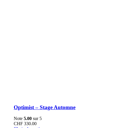
choisies
sur
la
page
du
produit
Optimist – Stage Automne
Note
5.00
sur 5
CHF
330.00