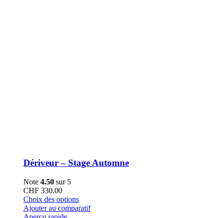
la
page
du
produit
Dériveur – Stage Automne
Note
4.50
sur 5
CHF
330.00
Ce
Choix des options
produit
Ajouter au comparatif
a
Aperçu rapide