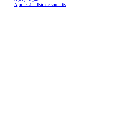
plusieurs
Ajouter à la liste de souhaits
variations.
Les
options
peuvent
être
choisies
sur
la
page
du
produit