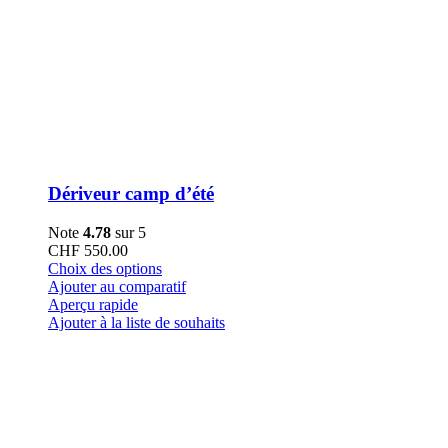
Dériveur camp d’été
Note
4.78
sur 5
CHF
550.00
Ce
Choix des options
produit
Ajouter au comparatif
a
Aperçu rapide
plusieurs
Ajouter à la liste de souhaits
variations.
Les
options
peuvent
être
choisies
sur