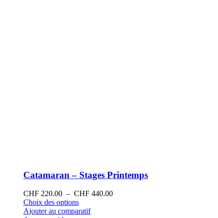
sur
la
page
du
produit
Catamaran – Stages Printemps
Plage
CHF
220.00
–
CHF
440.00
Ce
de
Choix des options
produit
prix :
Ajouter au comparatif