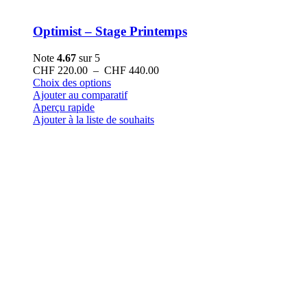
Optimist – Stage Printemps
Note
4.67
sur 5
Plage
CHF
220.00
–
CHF
440.00
Ce
de
Choix des options
produit
prix :
Ajouter au comparatif
a
CHF 220.00
Aperçu rapide
plusieurs
à
Ajouter à la liste de souhaits
variations.
CHF 440.00
Les
options
peuvent
être
choisies
sur
la
page
du
produit