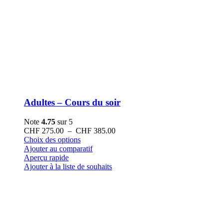
Adultes – Cours du soir
Note
4.75
sur 5
Plage
CHF
275.00
–
CHF
385.00
Ce
de
Choix des options
produit
prix :
Ajouter au comparatif
a
CHF 275.00
Aperçu rapide
plusieurs
à
Ajouter à la liste de souhaits
variations.
CHF 385.00
Les
options
peuvent
être
choisies