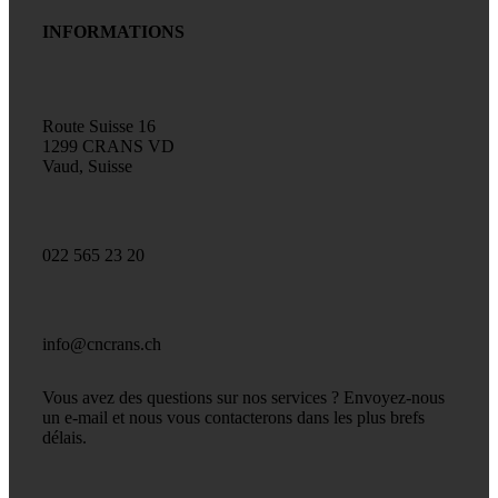
INFORMATIONS
Route Suisse 16
1299 CRANS VD
Vaud, Suisse
022 565 23 20
info@cncrans.ch
Vous avez des questions sur nos services ? Envoyez-nous
un e-mail et nous vous contacterons dans les plus brefs
délais.