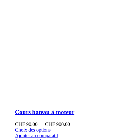
sur
la
page
du
produit
Cours bateau à moteur
Plage
CHF
90.00
–
CHF
900.00
Ce
de
Choix des options
produit
prix :
Ajouter au comparatif