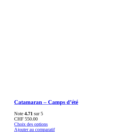
la
page
du
produit
Catamaran – Camps d’été
Note
4.71
sur 5
CHF
550.00
Ce
Choix des options
produit
Ajouter au comparatif