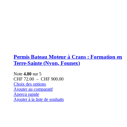
Permis Bateau Moteur à Crans : Formation en
Terre-Sainte (Nyon, Founex)
Note
4.80
sur 5
Plage
CHF
72.00
–
CHF
900.00
Ce
de
Choix des options
produit
prix :
Ajouter au comparatif
a
CHF 72.00
Aperçu rapide
plusieurs
à
Ajouter à la liste de souhaits
variations.
CHF 900.00
Les
options
peuvent
être