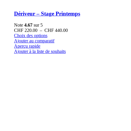
Dériveur – Stage Printemps
Note
4.67
sur 5
Plage
CHF
220.00
–
CHF
440.00
Ce
de
Choix des options
produit
prix :
Ajouter au comparatif
a
CHF 220.00
Aperçu rapide
plusieurs
à
Ajouter à la liste de souhaits
variations.
CHF 440.00
Les
options
peuvent
être
choisies
sur
la
page
du
produit