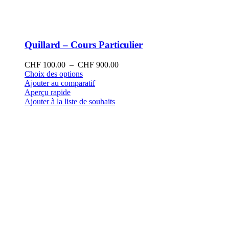
Quillard – Cours Particulier
Plage
CHF
100.00
–
CHF
900.00
Ce
de
Choix des options
produit
prix :
Ajouter au comparatif
a
CHF 100.00
Aperçu rapide
plusieurs
à
Ajouter à la liste de souhaits
variations.
CHF 900.00
Les
options
peuvent
être
choisies
sur
la
page
du
produit