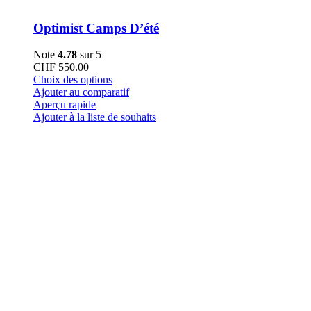
Optimist Camps D’été
Note
4.78
sur 5
CHF
550.00
Ce
Choix des options
produit
Ajouter au comparatif
a
Aperçu rapide
plusieurs
Ajouter à la liste de souhaits
variations.
Les
options
peuvent
être
choisies
sur
la
page
du
produit