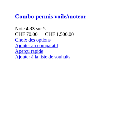
Combo permis voile/moteur
Note
4.33
sur 5
Plage
CHF
70.00
–
CHF
1,500.00
Ce
de
Choix des options
produit
prix :
Ajouter au comparatif
a
CHF 70.00
Aperçu rapide
plusieurs
à
Ajouter à la liste de souhaits
variations.
CHF 1,500.00
Les
options
peuvent
être
choisies
sur
la
page
du
produit