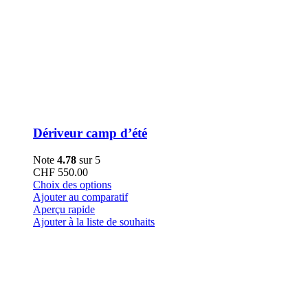
Dériveur camp d’été
Note
4.78
sur 5
CHF
550.00
Ce
Choix des options
produit
Ajouter au comparatif
a
Aperçu rapide
plusieurs
Ajouter à la liste de souhaits
variations.
Les
options
peuvent
être
choisies
sur