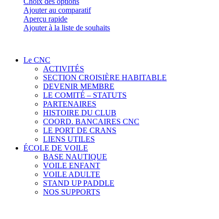
Ce
Choix des options
produit
Ajouter au comparatif
a
Aperçu rapide
plusieurs
Ajouter à la liste de souhaits
variations.
Les
options
Le CNC
peuvent
ACTIVITÉS
être
SECTION CROISIÈRE HABITABLE
choisies
DEVENIR MEMBRE
sur
LE COMITÉ – STATUTS
la
PARTENAIRES
page
HISTOIRE DU CLUB
du
COORD. BANCAIRES CNC
produit
LE PORT DE CRANS
LIENS UTILES
ÉCOLE DE VOILE
BASE NAUTIQUE
VOILE ENFANT
VOILE ADULTE
STAND UP PADDLE
NOS SUPPORTS