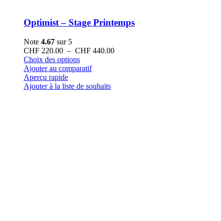
Optimist – Stage Printemps
Note
4.67
sur 5
Plage
CHF
220.00
–
CHF
440.00
Ce
de
Choix des options
produit
prix :
Ajouter au comparatif
a
CHF 220.00
Aperçu rapide
plusieurs
à
Ajouter à la liste de souhaits
variations.
CHF 440.00
Les
options
peuvent
être
choisies
sur
la
page
du
produit