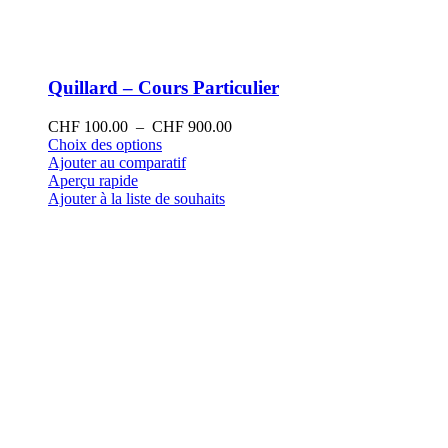
Quillard – Cours Particulier
Plage
CHF
100.00
–
CHF
900.00
Ce
de
Choix des options
produit
prix :
Ajouter au comparatif
a
CHF 100.00
Aperçu rapide
plusieurs
à
Ajouter à la liste de souhaits
variations.
CHF 900.00
Les
options
peuvent
être
choisies
sur
la
page
du
produit