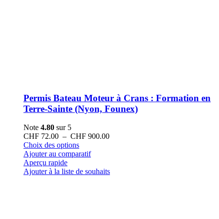
Permis Bateau Moteur à Crans : Formation en
Terre-Sainte (Nyon, Founex)
Note
4.80
sur 5
Plage
CHF
72.00
–
CHF
900.00
Ce
de
Choix des options
produit
prix :
Ajouter au comparatif
a
CHF 72.00
Aperçu rapide
plusieurs
à
Ajouter à la liste de souhaits
variations.
CHF 900.00
Les
options
peuvent
être