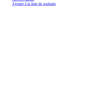
plusieurs
Ajouter à la liste de souhaits
variations.
Les
options
peuvent
être
choisies
sur
la
page
du
produit