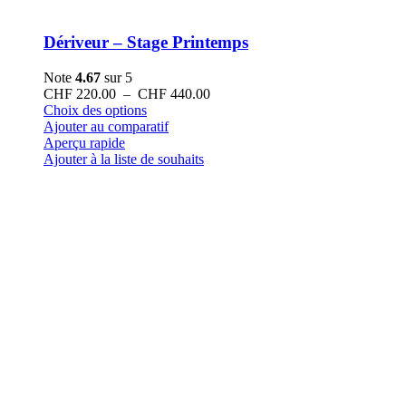
Dériveur – Stage Printemps
Note
4.67
sur 5
Plage
CHF
220.00
–
CHF
440.00
Ce
de
Choix des options
produit
prix :
Ajouter au comparatif
a
CHF 220.00
Aperçu rapide
plusieurs
à
Ajouter à la liste de souhaits
variations.
CHF 440.00
Les
options
peuvent
être
choisies
sur
la
page
du
produit