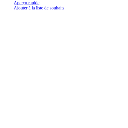
a
Aperçu rapide
plusieurs
Ajouter à la liste de souhaits
variations.
Les
options
peuvent
être
choisies
sur
la
page
du
produit