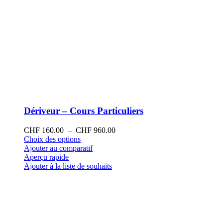
Dériveur – Cours Particuliers
Plage
CHF
160.00
–
CHF
960.00
Ce
de
Choix des options
produit
prix :
Ajouter au comparatif
a
CHF 160.00
Aperçu rapide
plusieurs
à
Ajouter à la liste de souhaits
variations.
CHF 960.00
Les
options
peuvent
être
choisies