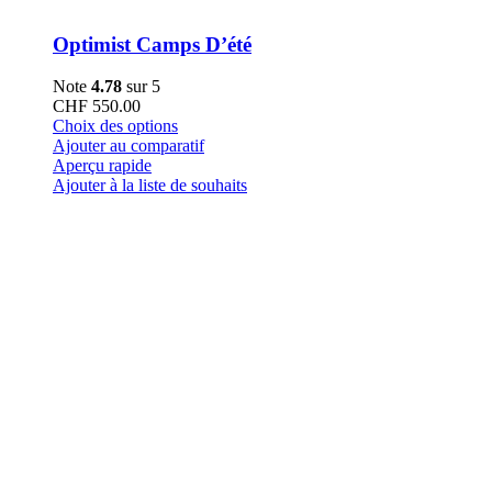
Optimist Camps D’été
Note
4.78
sur 5
CHF
550.00
Ce
Choix des options
produit
Ajouter au comparatif
a
Aperçu rapide
plusieurs
Ajouter à la liste de souhaits
variations.
Les
options
peuvent
être
choisies
sur
la
page
du
produit