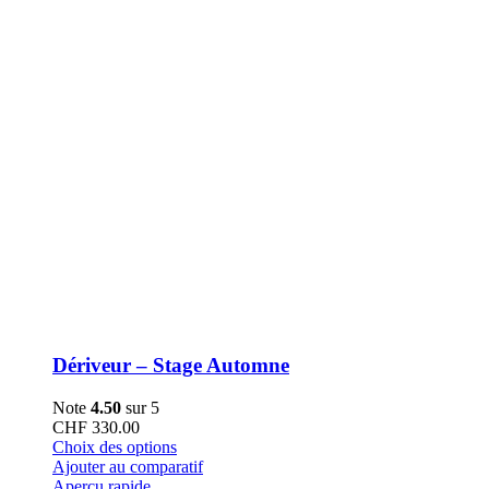
la
page
du
produit
Dériveur – Stage Automne
Note
4.50
sur 5
CHF
330.00
Ce
Choix des options
produit
Ajouter au comparatif
a
Aperçu rapide