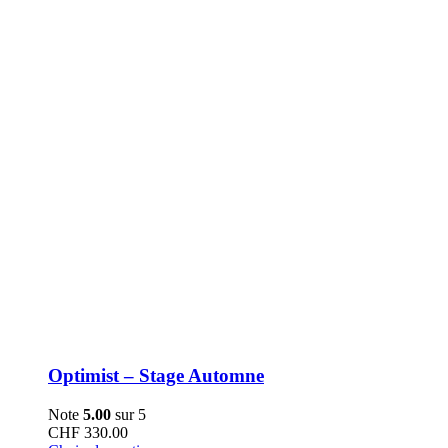
choisies
sur
la
page
du
produit
Optimist – Stage Automne
Note
5.00
sur 5
CHF
330.00