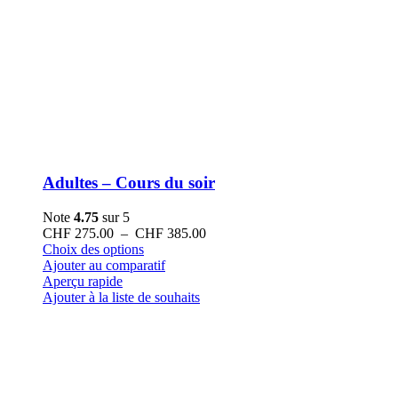
Adultes – Cours du soir
Note
4.75
sur 5
Plage
CHF
275.00
–
CHF
385.00
Ce
de
Choix des options
produit
prix :
Ajouter au comparatif
a
CHF 275.00
Aperçu rapide
plusieurs
à
Ajouter à la liste de souhaits
variations.
CHF 385.00
Les
options
peuvent
être
choisies