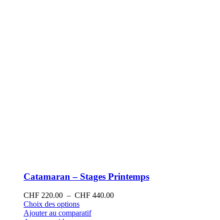
sur
la
page
du
produit
Catamaran – Stages Printemps
Plage
CHF
220.00
–
CHF
440.00
Ce
de
Choix des options
produit
prix :
Ajouter au comparatif