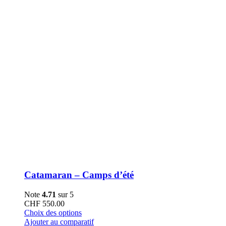
la
page
du
produit
Catamaran – Camps d’été
Note
4.71
sur 5
CHF
550.00
Ce
Choix des options
produit
Ajouter au comparatif