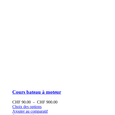
sur
la
page
du
produit
Cours bateau à moteur
Plage
CHF
90.00
–
CHF
900.00
Ce
de
Choix des options
produit
prix :
Ajouter au comparatif