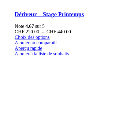
Dériveur – Stage Printemps
Note
4.67
sur 5
Plage
CHF
220.00
–
CHF
440.00
Ce
de
Choix des options
produit
prix :
Ajouter au comparatif
a
CHF 220.00
Aperçu rapide
plusieurs
à
Ajouter à la liste de souhaits
variations.
CHF 440.00
Les
options
peuvent
être
choisies
sur
la
page
du
produit