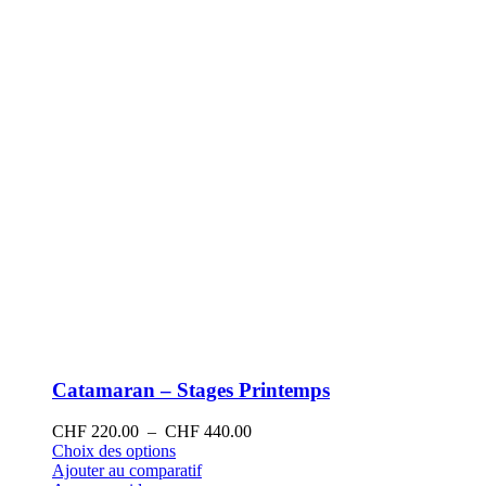
sur
la
page
du
produit
Catamaran – Stages Printemps
Plage
CHF
220.00
–
CHF
440.00
Ce
de
Choix des options
produit
prix :
Ajouter au comparatif