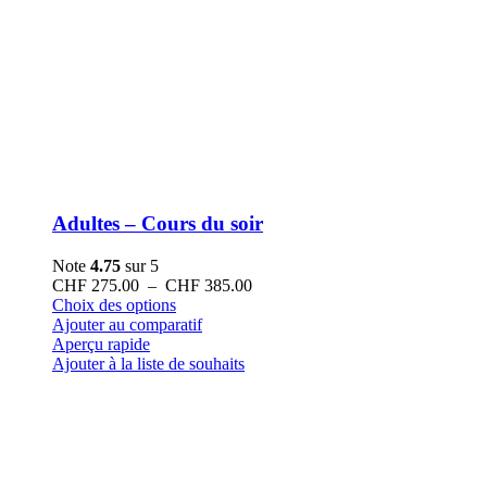
Adultes – Cours du soir
Note
4.75
sur 5
Plage
CHF
275.00
–
CHF
385.00
Ce
de
Choix des options
produit
prix :
Ajouter au comparatif
a
CHF 275.00
Aperçu rapide
plusieurs
à
Ajouter à la liste de souhaits
variations.
CHF 385.00
Les
options
peuvent
être
choisies