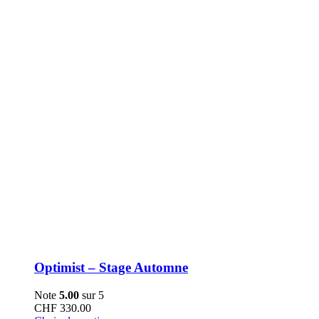
choisies
sur
la
page
du
produit
Optimist – Stage Automne
Note
5.00
sur 5
CHF
330.00