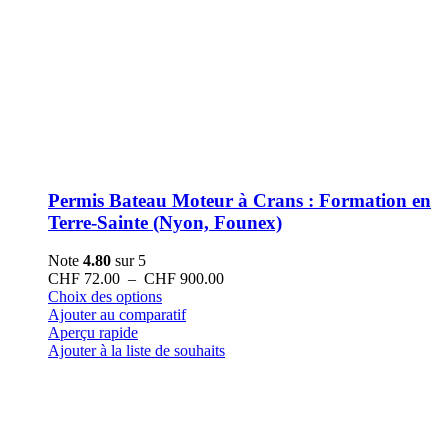
Permis Bateau Moteur à Crans : Formation en
Terre-Sainte (Nyon, Founex)
Note
4.80
sur 5
Plage
CHF
72.00
–
CHF
900.00
Ce
de
Choix des options
produit
prix :
Ajouter au comparatif
a
CHF 72.00
Aperçu rapide
plusieurs
à
Ajouter à la liste de souhaits
variations.
CHF 900.00
Les
options
peuvent
être