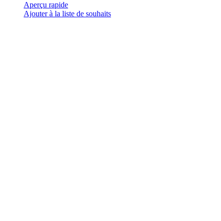
a
Aperçu rapide
plusieurs
Ajouter à la liste de souhaits
variations.
Les
options
peuvent
être
choisies
sur
la
page
du
produit