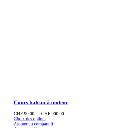
sur
la
page
du
produit
Cours bateau à moteur
Plage
CHF
90.00
–
CHF
900.00
Ce
de
Choix des options
produit
prix :
Ajouter au comparatif