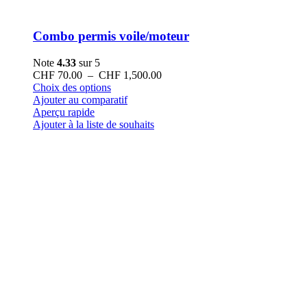
Combo permis voile/moteur
Note
4.33
sur 5
Plage
CHF
70.00
–
CHF
1,500.00
Ce
de
Choix des options
produit
prix :
Ajouter au comparatif
a
CHF 70.00
Aperçu rapide
plusieurs
à
Ajouter à la liste de souhaits
variations.
CHF 1,500.00
Les
options
peuvent
être
choisies
sur
la
page
du
produit