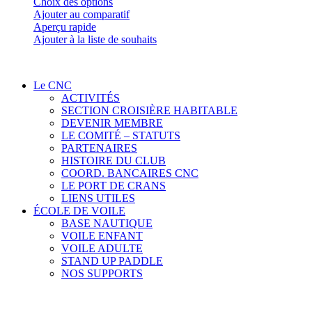
Ce
Choix des options
produit
Ajouter au comparatif
a
Aperçu rapide
plusieurs
Ajouter à la liste de souhaits
variations.
Les
options
Le CNC
peuvent
ACTIVITÉS
être
SECTION CROISIÈRE HABITABLE
choisies
DEVENIR MEMBRE
sur
LE COMITÉ – STATUTS
la
PARTENAIRES
page
HISTOIRE DU CLUB
du
COORD. BANCAIRES CNC
produit
LE PORT DE CRANS
LIENS UTILES
ÉCOLE DE VOILE
BASE NAUTIQUE
VOILE ENFANT
VOILE ADULTE
STAND UP PADDLE
NOS SUPPORTS