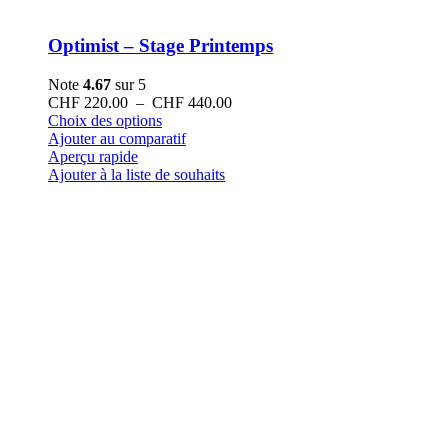
Optimist – Stage Printemps
Note
4.67
sur 5
Plage
CHF
220.00
–
CHF
440.00
Ce
de
Choix des options
produit
prix :
Ajouter au comparatif
a
CHF 220.00
Aperçu rapide
plusieurs
à
Ajouter à la liste de souhaits
variations.
CHF 440.00
Les
options
peuvent
être
choisies
sur
la
page
du
produit