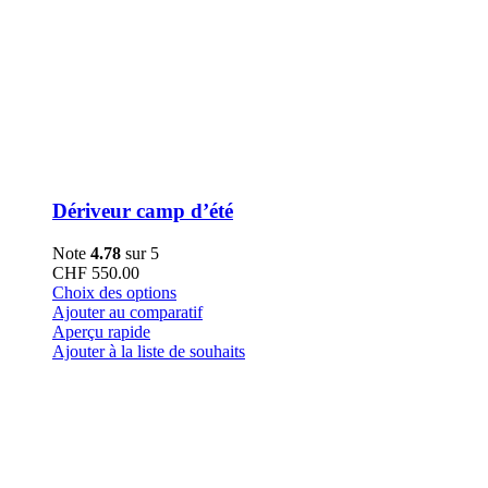
Dériveur camp d’été
Note
4.78
sur 5
CHF
550.00
Ce
Choix des options
produit
Ajouter au comparatif
a
Aperçu rapide
plusieurs
Ajouter à la liste de souhaits
variations.
Les
options
peuvent
être
choisies
sur