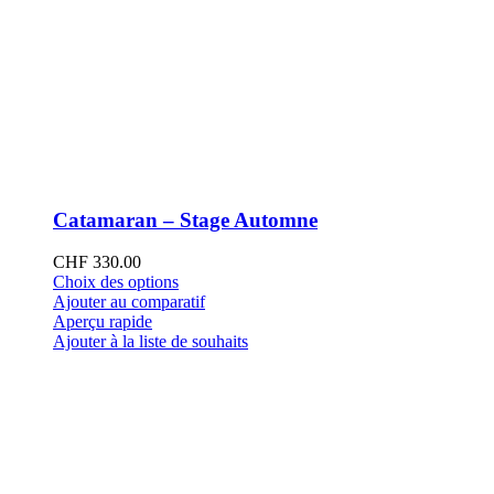
Catamaran – Stage Automne
CHF
330.00
Ce
Choix des options
produit
Ajouter au comparatif
a
Aperçu rapide
plusieurs
Ajouter à la liste de souhaits
variations.
Les
options
peuvent
être
choisies
sur