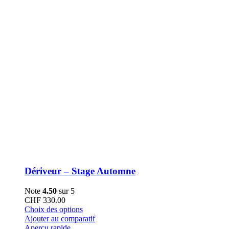
la
page
du
produit
Dériveur – Stage Automne
Note
4.50
sur 5
CHF
330.00
Ce
Choix des options
produit
Ajouter au comparatif
a
Aperçu rapide