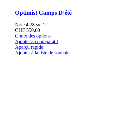
Optimist Camps D’été
Note
4.78
sur 5
CHF
550.00
Ce
Choix des options
produit
Ajouter au comparatif
a
Aperçu rapide
plusieurs
Ajouter à la liste de souhaits
variations.
Les
options
peuvent
être
choisies
sur
la
page
du
produit