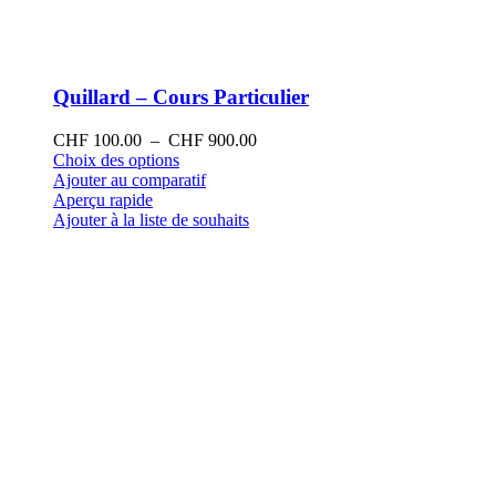
Quillard – Cours Particulier
Plage
CHF
100.00
–
CHF
900.00
Ce
de
Choix des options
produit
prix :
Ajouter au comparatif
a
CHF 100.00
Aperçu rapide
plusieurs
à
Ajouter à la liste de souhaits
variations.
CHF 900.00
Les
options
peuvent
être
choisies
sur
la
page
du
produit