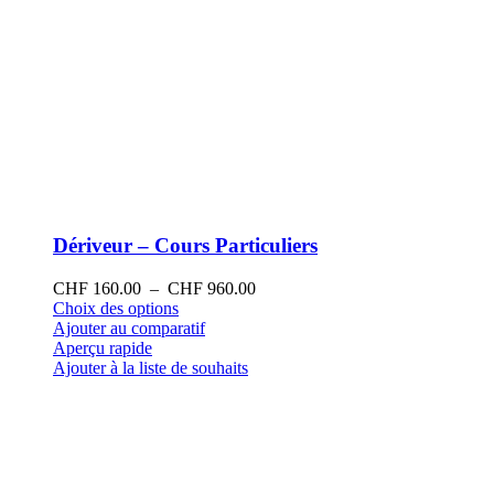
Dériveur – Cours Particuliers
Plage
CHF
160.00
–
CHF
960.00
Ce
de
Choix des options
produit
prix :
Ajouter au comparatif
a
CHF 160.00
Aperçu rapide
plusieurs
à
Ajouter à la liste de souhaits
variations.
CHF 960.00
Les
options
peuvent
être
choisies