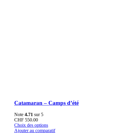
la
page
du
produit
Catamaran – Camps d’été
Note
4.71
sur 5
CHF
550.00
Ce
Choix des options
produit
Ajouter au comparatif