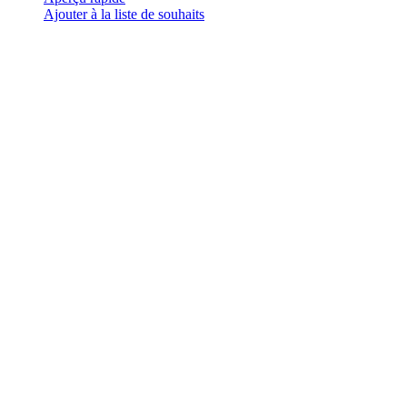
plusieurs
Ajouter à la liste de souhaits
variations.
Les
options
peuvent
être
choisies
sur
la
page
du
produit