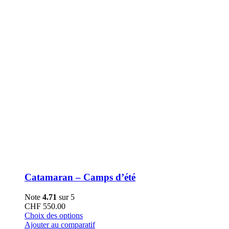
la
page
du
produit
Catamaran – Camps d’été
Note
4.71
sur 5
CHF
550.00
Ce
Choix des options
produit
Ajouter au comparatif