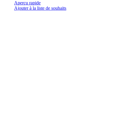
a
Aperçu rapide
plusieurs
Ajouter à la liste de souhaits
variations.
Les
options
peuvent
être
choisies
sur
la
page
du
produit