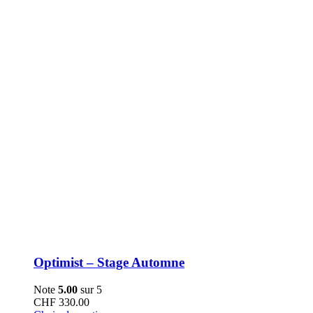
choisies
sur
la
page
du
produit
Optimist – Stage Automne
Note
5.00
sur 5
CHF
330.00