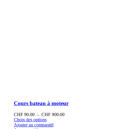
sur
la
page
du
produit
Cours bateau à moteur
Plage
CHF
90.00
–
CHF
900.00
Ce
de
Choix des options
produit
prix :
Ajouter au comparatif