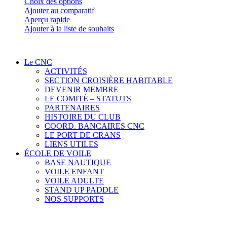
Ce
Choix des options
produit
Ajouter au comparatif
a
Aperçu rapide
plusieurs
Ajouter à la liste de souhaits
variations.
Les
options
Le CNC
peuvent
ACTIVITÉS
être
SECTION CROISIÈRE HABITABLE
choisies
DEVENIR MEMBRE
sur
LE COMITÉ – STATUTS
la
PARTENAIRES
page
HISTOIRE DU CLUB
du
COORD. BANCAIRES CNC
produit
LE PORT DE CRANS
LIENS UTILES
ÉCOLE DE VOILE
BASE NAUTIQUE
VOILE ENFANT
VOILE ADULTE
STAND UP PADDLE
NOS SUPPORTS