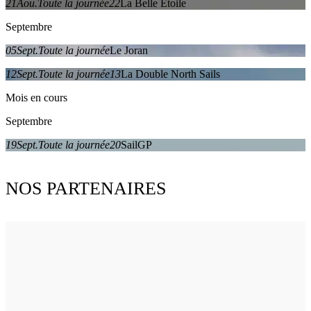
21
Aou.
Toute la journée
22
La Belle Étoile
Septembre
05
Sept.
Toute la journée
Le Joran
12
Sept.
Toute la journée
13
La Double North Sails
Mois en cours
Septembre
19
Sept.
Toute la journée
20
SailGP
NOS PARTENAIRES