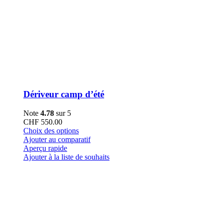
Dériveur camp d’été
Note
4.78
sur 5
CHF
550.00
Ce
Choix des options
produit
Ajouter au comparatif
a
Aperçu rapide
plusieurs
Ajouter à la liste de souhaits
variations.
Les
options
peuvent
être
choisies
sur