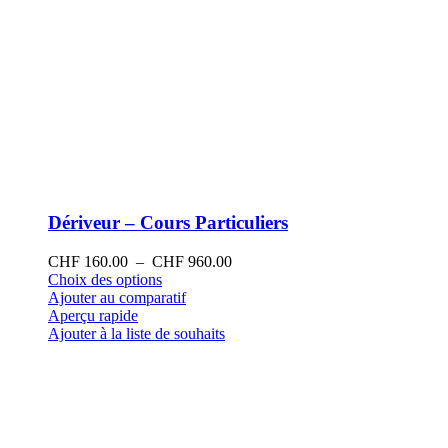
Dériveur – Cours Particuliers
Plage
CHF
160.00
–
CHF
960.00
Ce
de
Choix des options
produit
prix :
Ajouter au comparatif
a
CHF 160.00
Aperçu rapide
plusieurs
à
Ajouter à la liste de souhaits
variations.
CHF 960.00
Les
options
peuvent
être
choisies