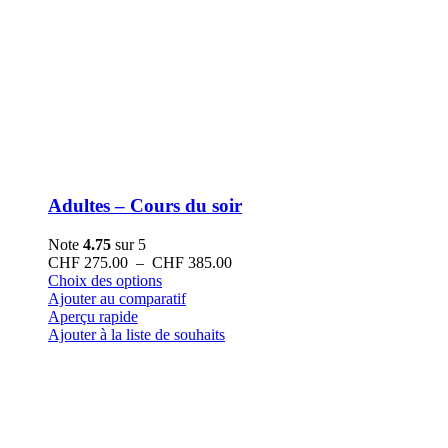
Adultes – Cours du soir
Note
4.75
sur 5
Plage
CHF
275.00
–
CHF
385.00
Ce
de
Choix des options
produit
prix :
Ajouter au comparatif
a
CHF 275.00
Aperçu rapide
plusieurs
à
Ajouter à la liste de souhaits
variations.
CHF 385.00
Les
options
peuvent
être
choisies