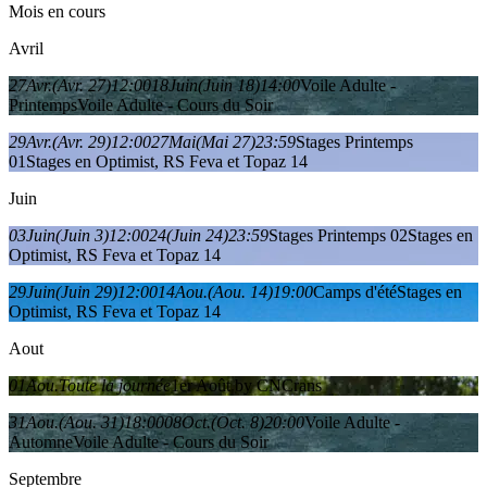
Mois en cours
Avril
27
Avr.
(Avr. 27)
12:00
18
Juin
(Juin 18)
14:00
Voile Adulte -
Printemps
Voile Adulte - Cours du Soir
29
Avr.
(Avr. 29)
12:00
27
Mai
(Mai 27)
23:59
Stages Printemps
01
Stages en Optimist, RS Feva et Topaz 14
Juin
03
Juin
(Juin 3)
12:00
24
(Juin 24)
23:59
Stages Printemps 02
Stages en
Optimist, RS Feva et Topaz 14
29
Juin
(Juin 29)
12:00
14
Aou.
(Aou. 14)
19:00
Camps d'été
Stages en
Optimist, RS Feva et Topaz 14
Aout
01
Aou.
Toute la journée
1er Août by CNCrans
31
Aou.
(Aou. 31)
18:00
08
Oct.
(Oct. 8)
20:00
Voile Adulte -
Automne
Voile Adulte - Cours du Soir
Septembre