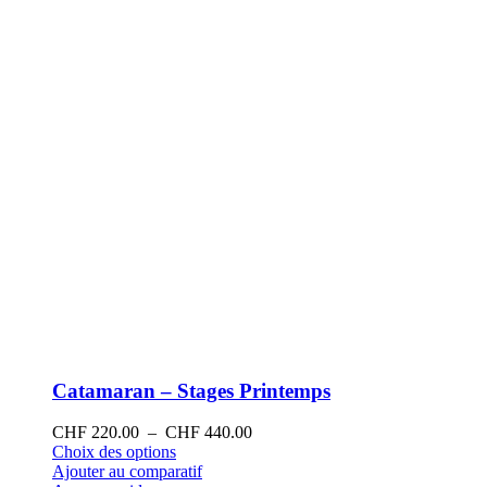
sur
la
page
du
produit
Catamaran – Stages Printemps
Plage
CHF
220.00
–
CHF
440.00
Ce
de
Choix des options
produit
prix :
Ajouter au comparatif