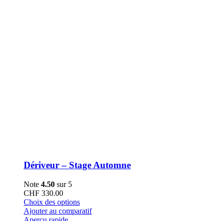
la
page
du
produit
Dériveur – Stage Automne
Note
4.50
sur 5
CHF
330.00
Ce
Choix des options
produit
Ajouter au comparatif
a
Aperçu rapide