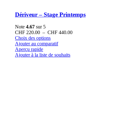
Dériveur – Stage Printemps
Note
4.67
sur 5
Plage
CHF
220.00
–
CHF
440.00
Ce
de
Choix des options
produit
prix :
Ajouter au comparatif
a
CHF 220.00
Aperçu rapide
plusieurs
à
Ajouter à la liste de souhaits
variations.
CHF 440.00
Les
options
peuvent
être
choisies
sur
la
page
du
produit