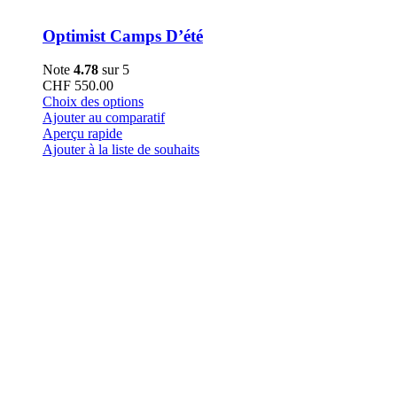
Optimist Camps D’été
Note
4.78
sur 5
CHF
550.00
Ce
Choix des options
produit
Ajouter au comparatif
a
Aperçu rapide
plusieurs
Ajouter à la liste de souhaits
variations.
Les
options
peuvent
être
choisies
sur
la
page
du
produit