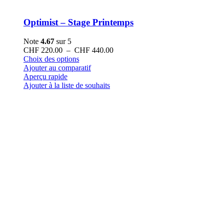
Optimist – Stage Printemps
Note
4.67
sur 5
Plage
CHF
220.00
–
CHF
440.00
Ce
de
Choix des options
produit
prix :
Ajouter au comparatif
a
CHF 220.00
Aperçu rapide
plusieurs
à
Ajouter à la liste de souhaits
variations.
CHF 440.00
Les
options
peuvent
être
choisies
sur
la
page
du
produit