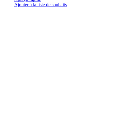
plusieurs
Ajouter à la liste de souhaits
variations.
Les
options
peuvent
être
choisies
sur
la
page
du
produit