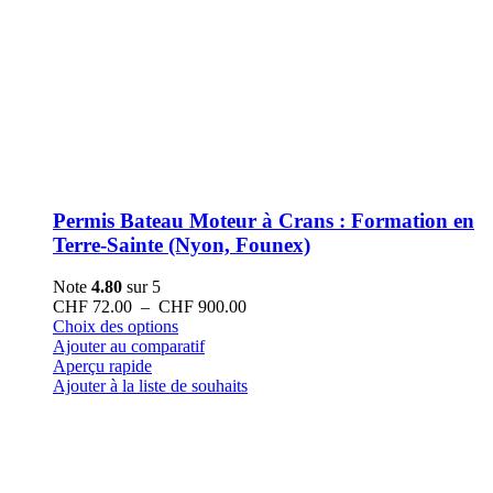
Permis Bateau Moteur à Crans : Formation en
Terre-Sainte (Nyon, Founex)
Note
4.80
sur 5
Plage
CHF
72.00
–
CHF
900.00
Ce
de
Choix des options
produit
prix :
Ajouter au comparatif
a
CHF 72.00
Aperçu rapide
plusieurs
à
Ajouter à la liste de souhaits
variations.
CHF 900.00
Les
options
peuvent
être