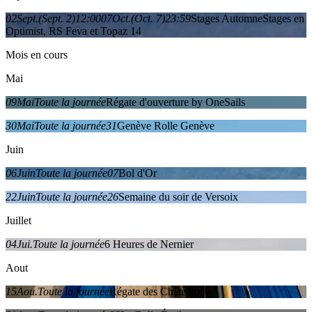
02
Sept.
(Sept. 2)
12:00
07
Oct.
(Oct. 7)
23:59
Stages Automne
Stages en
Optimist, RS Feva et Topaz 14
Mois en cours
Mai
09
Mai
Toute la journée
Régate d'ouverture by OneSails
30
Mai
Toute la journée
31
Genève Rolle Genève
Juin
06
Juin
Toute la journée
07
Bol d'Or
22
Juin
Toute la journée
26
Semaine du soir de Versoix
Juillet
04
Jui.
Toute la journée
6 Heures de Nernier
Aout
15
Aou.
Toute la journée
Régate des Châteaux