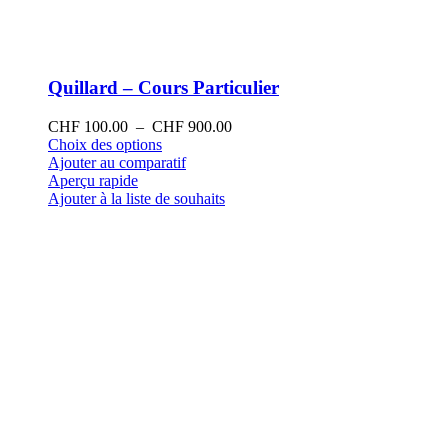
Quillard – Cours Particulier
Plage
CHF
100.00
–
CHF
900.00
Ce
de
Choix des options
produit
prix :
Ajouter au comparatif
a
CHF 100.00
Aperçu rapide
plusieurs
à
Ajouter à la liste de souhaits
variations.
CHF 900.00
Les
options
peuvent
être
choisies
sur
la
page
du
produit