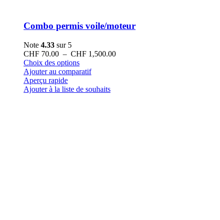
Combo permis voile/moteur
Note
4.33
sur 5
Plage
CHF
70.00
–
CHF
1,500.00
Ce
de
Choix des options
produit
prix :
Ajouter au comparatif
a
CHF 70.00
Aperçu rapide
plusieurs
à
Ajouter à la liste de souhaits
variations.
CHF 1,500.00
Les
options
peuvent
être
choisies
sur
la
page
du
produit