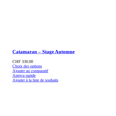
Catamaran – Stage Automne
CHF
330.00
Ce
Choix des options
produit
Ajouter au comparatif
a
Aperçu rapide
plusieurs
Ajouter à la liste de souhaits
variations.
Les
options
peuvent
être
choisies
sur