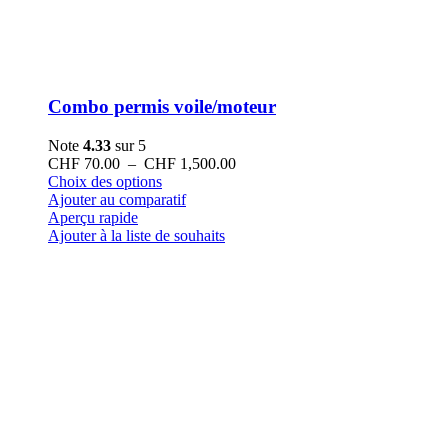
Combo permis voile/moteur
Note
4.33
sur 5
Plage
CHF
70.00
–
CHF
1,500.00
Ce
de
Choix des options
produit
prix :
Ajouter au comparatif
a
CHF 70.00
Aperçu rapide
plusieurs
à
Ajouter à la liste de souhaits
variations.
CHF 1,500.00
Les
options
peuvent
être
choisies
sur
la
page
du
produit