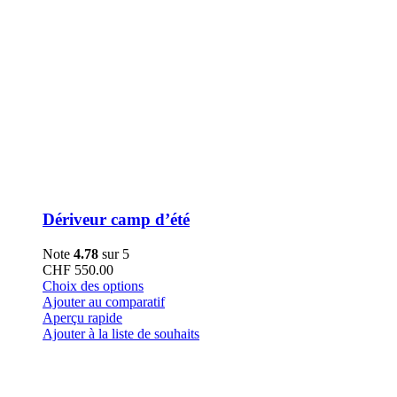
Dériveur camp d’été
Note
4.78
sur 5
CHF
550.00
Ce
Choix des options
produit
Ajouter au comparatif
a
Aperçu rapide
plusieurs
Ajouter à la liste de souhaits
variations.
Les
options
peuvent