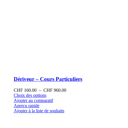
produit
Dériveur – Cours Particuliers
Plage
CHF
160.00
–
CHF
960.00
Ce
de
Choix des options
produit
prix :
Ajouter au comparatif
a
CHF 160.00
Aperçu rapide
plusieurs
à
Ajouter à la liste de souhaits
variations.
CHF 960.00
Les
options