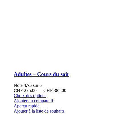
Adultes – Cours du soir
Note
4.75
sur 5
Plage
CHF
275.00
–
CHF
385.00
Ce
de
Choix des options
produit
prix :
Ajouter au comparatif
a
CHF 275.00
Aperçu rapide
plusieurs
à
Ajouter à la liste de souhaits
variations.
CHF 385.00
Les
options