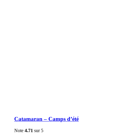
être
choisies
sur
la
page
du
produit
Catamaran – Camps d’été
Note
4.71
sur 5