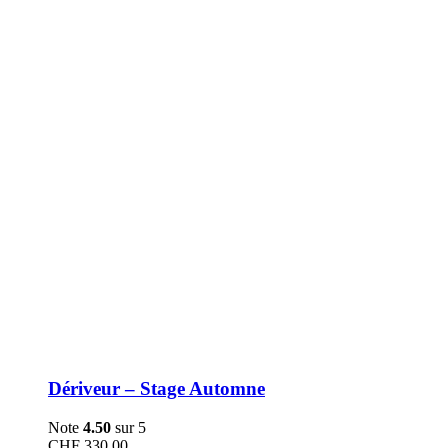
être
choisies
sur
la
page
du
produit
Dériveur – Stage Automne
Note
4.50
sur 5
CHF
330.00