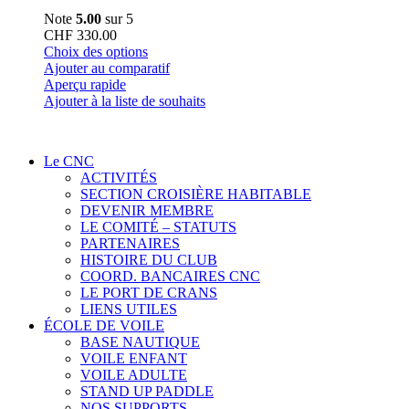
Note
5.00
sur 5
CHF
330.00
Ce
Choix des options
produit
Ajouter au comparatif
a
Aperçu rapide
plusieurs
Ajouter à la liste de souhaits
variations.
Les
options
Le CNC
peuvent
ACTIVITÉS
être
SECTION CROISIÈRE HABITABLE
choisies
DEVENIR MEMBRE
sur
LE COMITÉ – STATUTS
la
PARTENAIRES
page
HISTOIRE DU CLUB
du
COORD. BANCAIRES CNC
produit
LE PORT DE CRANS
LIENS UTILES
ÉCOLE DE VOILE
BASE NAUTIQUE
VOILE ENFANT
VOILE ADULTE
STAND UP PADDLE
NOS SUPPORTS