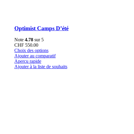
Optimist Camps D’été
Note
4.78
sur 5
CHF
550.00
Ce
Choix des options
produit
Ajouter au comparatif
a
Aperçu rapide
plusieurs
Ajouter à la liste de souhaits
variations.
Les
options
peuvent
être
choisies
sur
la
page
du
produit