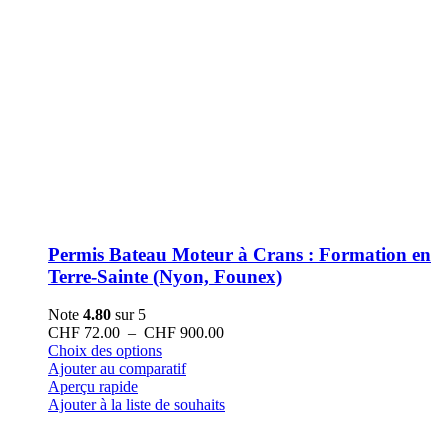
Permis Bateau Moteur à Crans : Formation en
Terre-Sainte (Nyon, Founex)
Note
4.80
sur 5
Plage
CHF
72.00
–
CHF
900.00
Ce
de
Choix des options
produit
prix :
Ajouter au comparatif
a
CHF 72.00
Aperçu rapide
plusieurs
à
Ajouter à la liste de souhaits
variations.
CHF 900.00
Les