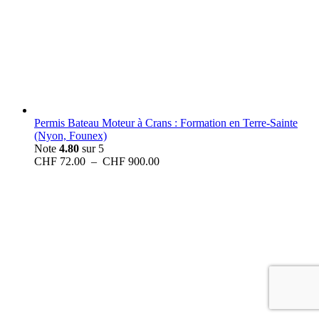
Permis Bateau Moteur à Crans : Formation en Terre-Sainte
(Nyon, Founex)
Note
4.80
sur 5
Plage
CHF
72.00
–
CHF
900.00
de
prix :
CHF 72.00
à
CHF 900.00