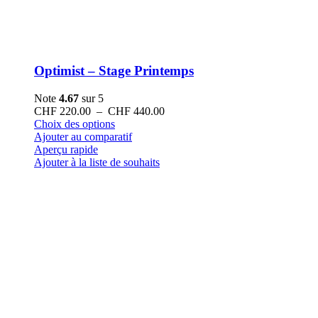
Optimist – Stage Printemps
Note
4.67
sur 5
Plage
CHF
220.00
–
CHF
440.00
Ce
de
Choix des options
produit
prix :
Ajouter au comparatif
a
CHF 220.00
Aperçu rapide
plusieurs
à
Ajouter à la liste de souhaits
variations.
CHF 440.00
Les
options
peuvent
être
choisies
sur
la
page
du
produit