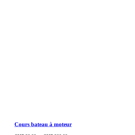
peuvent
être
choisies
sur
la
page
du
produit
Cours bateau à moteur