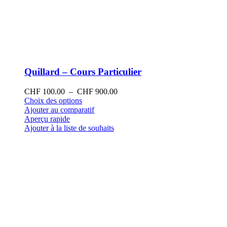
Quillard – Cours Particulier
Plage
CHF
100.00
–
CHF
900.00
Ce
de
Choix des options
produit
prix :
Ajouter au comparatif
a
CHF 100.00
Aperçu rapide
plusieurs
à
Ajouter à la liste de souhaits
variations.
CHF 900.00
Les
options
peuvent
être
choisies
sur
la
page
du