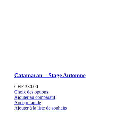
Catamaran – Stage Automne
CHF
330.00
Ce
Choix des options
produit
Ajouter au comparatif
a
Aperçu rapide
plusieurs
Ajouter à la liste de souhaits
variations.
Les
options
peuvent