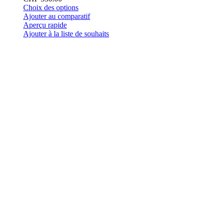
Ce
Choix des options
produit
Ajouter au comparatif
a
Aperçu rapide
plusieurs
Ajouter à la liste de souhaits
variations.
Les
options
peuvent
être
choisies
sur
la
page
du
produit