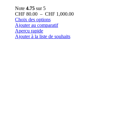
Note
4.75
sur 5
Plage
CHF
80.00
–
CHF
1,000.00
Ce
de
Choix des options
produit
prix :
Ajouter au comparatif
a
CHF 80.00
Aperçu rapide
plusieurs
à
Ajouter à la liste de souhaits
variations.
CHF 1,000.00
Les
options
peuvent
être
choisies
sur
la
page
du
produit