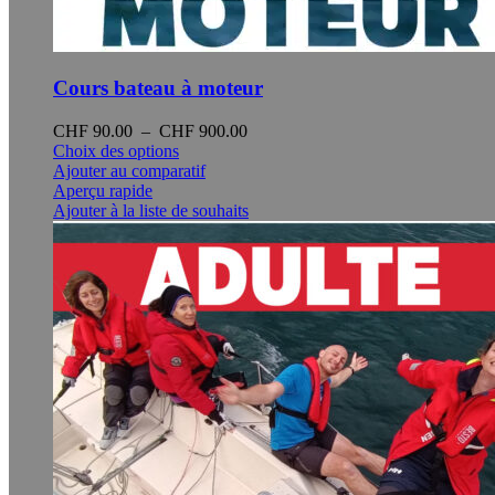
Cours bateau à moteur
Plage
CHF
90.00
–
CHF
900.00
Ce
de
Choix des options
produit
prix :
Ajouter au comparatif
a
CHF 90.00
Aperçu rapide
plusieurs
à
Ajouter à la liste de souhaits
variations.
CHF 900.00
Les
options
peuvent
être
choisies
sur
la
page
du
produit