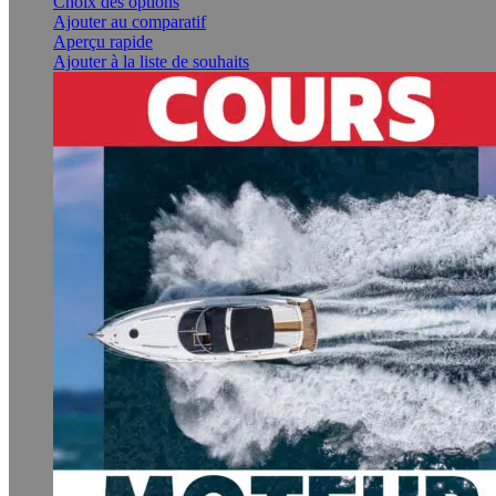
Ce
Choix des options
produit
Ajouter au comparatif
a
Aperçu rapide
plusieurs
Ajouter à la liste de souhaits
variations.
Les
options
peuvent
être
choisies
sur
la
page
du
produit