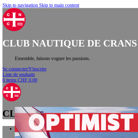
Skip to navigation
Skip to main content
CLUB NAUTIQUE DE CRANS
Ensemble, faisons voguer les passions.
Se connecter/S'inscrire
Liste de souhaits
0
items
CHF
0.00
CLUB NAUTIQUE DE CRANS
Boutique