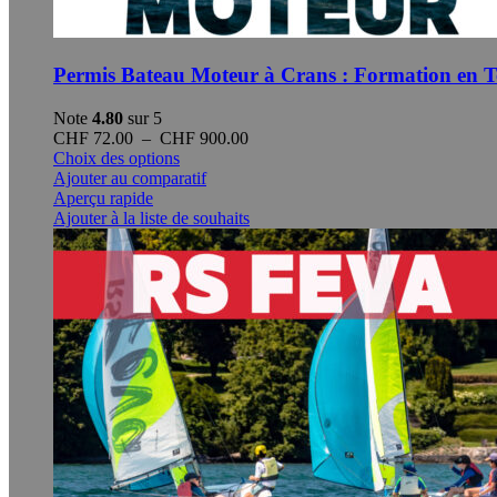
Permis Bateau Moteur à Crans : Formation en T
Note
4.80
sur 5
Plage
CHF
72.00
–
CHF
900.00
Ce
de
Choix des options
produit
prix :
Ajouter au comparatif
a
CHF 72.00
Aperçu rapide
plusieurs
à
Ajouter à la liste de souhaits
variations.
CHF 900.00
Les
options
peuvent
être
choisies
sur
la
page
du
produit