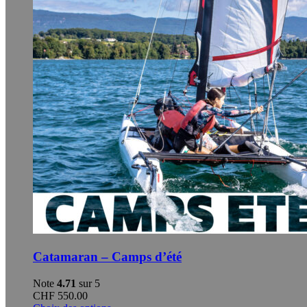
choisies
sur
la
page
du
produit
Catamaran – Camps d’été
Note
4.71
sur 5
CHF
550.00