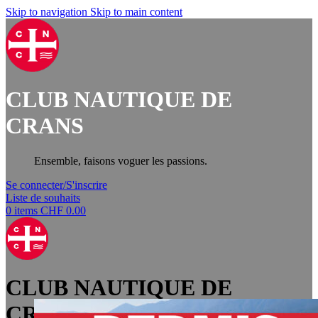
Skip to navigation
Skip to main content
CLUB NAUTIQUE DE
CRANS
Ensemble, faisons voguer les passions.
Se connecter/S'inscrire
Liste de souhaits
0
items
CHF
0.00
CLUB NAUTIQUE DE
CRANS