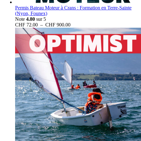
Permis Bateau Moteur à Crans : Formation en Terre-Sainte
(Nyon, Founex)
Note
4.80
sur 5
Plage
CHF
72.00
–
CHF
900.00
de
prix :
CHF 72.00
à
CHF 900.00