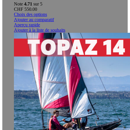
Note
4.71
sur 5
CHF
550.00
Ce
Choix des options
produit
Ajouter au comparatif
a
Aperçu rapide
plusieurs
Ajouter à la liste de souhaits
variations.
Les
options
peuvent
être
choisies
sur
la
page
du
produit