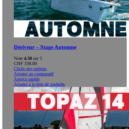
Dériveur – Stage Automne
Note
4.50
sur 5
CHF
330.00
Ce
Choix des options
produit
Ajouter au comparatif
a
Aperçu rapide
plusieurs
Ajouter à la liste de souhaits
variations.
Les
options
peuvent
être
choisies
sur
la