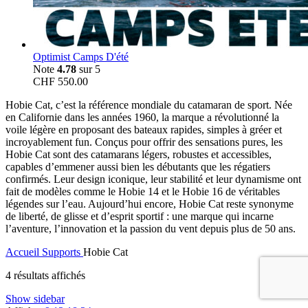
Optimist Camps D'été
Note
4.78
sur 5
CHF
550.00
Hobie Cat, c’est la référence mondiale du catamaran de sport. Née
en Californie dans les années 1960, la marque a révolutionné la
voile légère en proposant des bateaux rapides, simples à gréer et
incroyablement fun. Conçus pour offrir des sensations pures, les
Hobie Cat sont des catamarans légers, robustes et accessibles,
capables d’emmener aussi bien les débutants que les régatiers
confirmés. Leur design iconique, leur stabilité et leur dynamisme ont
fait de modèles comme le Hobie 14 et le Hobie 16 de véritables
légendes sur l’eau. Aujourd’hui encore, Hobie Cat reste synonyme
de liberté, de glisse et d’esprit sportif : une marque qui incarne
l’aventure, l’innovation et la passion du vent depuis plus de 50 ans.
Accueil
Supports
Hobie Cat
Trié
4 résultats affichés
du
Show sidebar
plus