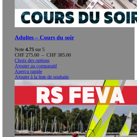
Adultes – Cours du soir
Note
4.75
sur 5
Plage
CHF
275.00
–
CHF
385.00
Ce
de
Choix des options
produit
prix :
Ajouter au comparatif
a
CHF 275.00
Aperçu rapide
plusieurs
à
Ajouter à la liste de souhaits
variations.
CHF 385.00
Les
options
peuvent
être
choisies
sur
la
page
du