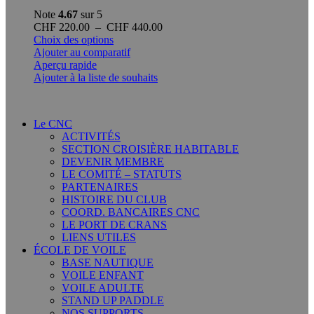
Note
4.67
sur 5
Plage
CHF
220.00
–
CHF
440.00
Ce
de
Choix des options
produit
prix :
Ajouter au comparatif
a
CHF 220.00
Aperçu rapide
plusieurs
à
Ajouter à la liste de souhaits
variations.
CHF 440.00
Les
options
Le CNC
peuvent
ACTIVITÉS
être
SECTION CROISIÈRE HABITABLE
choisies
DEVENIR MEMBRE
sur
LE COMITÉ – STATUTS
la
PARTENAIRES
page
HISTOIRE DU CLUB
du
COORD. BANCAIRES CNC
produit
LE PORT DE CRANS
LIENS UTILES
ÉCOLE DE VOILE
BASE NAUTIQUE
VOILE ENFANT
VOILE ADULTE
STAND UP PADDLE
NOS SUPPORTS