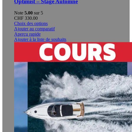
Optimist – Stage Automne
Note
5.00
sur 5
CHF
330.00
Ce
Choix des options
produit
Ajouter au comparatif
a
Aperçu rapide
plusieurs
Ajouter à la liste de souhaits
variations.
Les
options
peuvent
être
choisies
sur
la
page
du
produit