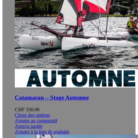
page
du
produit
Catamaran – Stage Automne
CHF
330.00
Ce
Choix des options
produit
Ajouter au comparatif
a
Aperçu rapide
plusieurs
Ajouter à la liste de souhaits
variations.