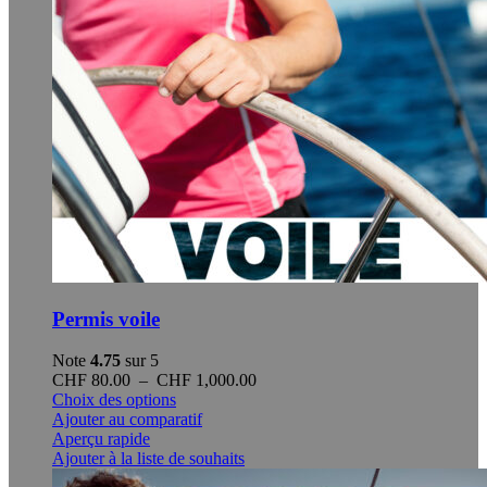
produit
Permis voile
Note
4.75
sur 5
Plage
CHF
80.00
–
CHF
1,000.00
Ce
de
Choix des options
produit
prix :
Ajouter au comparatif
a
CHF 80.00
Aperçu rapide
plusieurs
à
Ajouter à la liste de souhaits
variations.
CHF 1,000.00