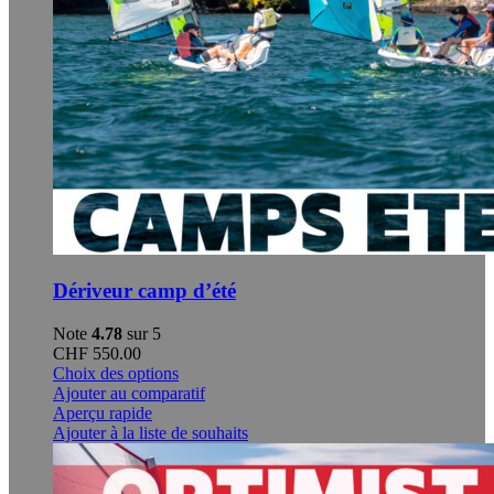
Dériveur camp d’été
Note
4.78
sur 5
CHF
550.00
Ce
Choix des options
produit
Ajouter au comparatif
a
Aperçu rapide
plusieurs
Ajouter à la liste de souhaits
variations.
Les
options