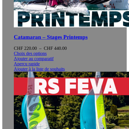
Catamaran – Stages Printemps
Plage
CHF
220.00
–
CHF
440.00
Ce
de
Choix des options
produit
prix :
Ajouter au comparatif
a
CHF 220.00
Aperçu rapide
plusieurs
à
Ajouter à la liste de souhaits
variations.
CHF 440.00
Les
options
peuvent
être
choisies
sur
la
page
du
produit