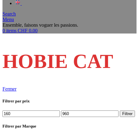
Search
Menu
Ensemble, faisons voguer les passions.
0
items
CHF
0.00
HOBIE CAT
Fermer
Filtrer par prix
Prix
Prix
Filtrer
min
max
Filtrer par Marque