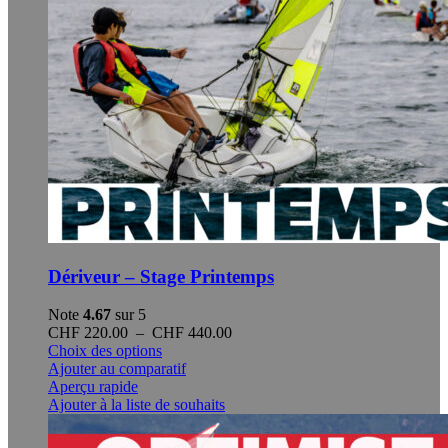
produit
Dériveur – Stage Printemps
Note
4.67
sur 5
Plage
CHF
220.00
–
CHF
440.00
Ce
de
Choix des options
produit
prix :
Ajouter au comparatif
a
CHF 220.00
Aperçu rapide
plusieurs
à
Ajouter à la liste de souhaits
variations.
CHF 440.00
Les