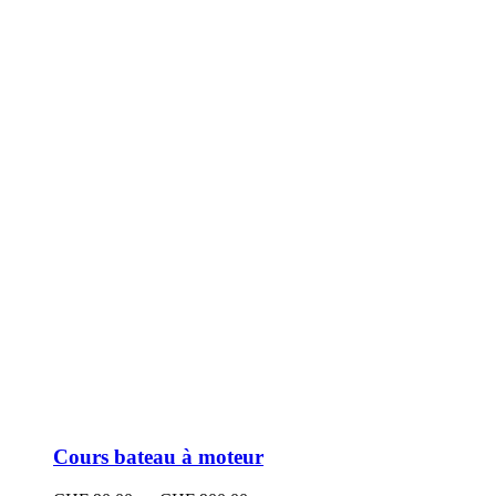
peuvent
être
choisies
sur
la
page
du
produit
Cours bateau à moteur