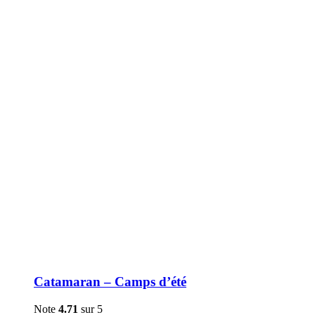
être
choisies
sur
la
page
du
produit
Catamaran – Camps d’été
Note
4.71
sur 5