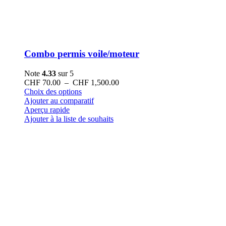
Combo permis voile/moteur
Note
4.33
sur 5
Plage
CHF
70.00
–
CHF
1,500.00
Ce
de
Choix des options
produit
prix :
Ajouter au comparatif
a
CHF 70.00
Aperçu rapide
plusieurs
à
Ajouter à la liste de souhaits
variations.
CHF 1,500.00
Les
options
peuvent
être
choisies
sur
la
page
du
produit