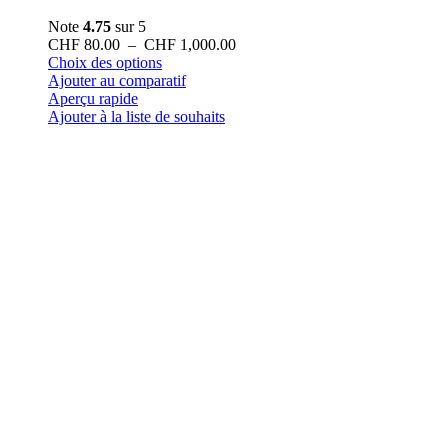
Note
4.75
sur 5
Plage
CHF
80.00
–
CHF
1,000.00
Ce
de
Choix des options
produit
prix :
Ajouter au comparatif
a
CHF 80.00
Aperçu rapide
plusieurs
à
Ajouter à la liste de souhaits
variations.
CHF 1,000.00
Les
options
peuvent
être
choisies
sur
la
page
du
produit