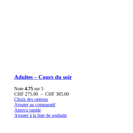
Adultes – Cours du soir
Note
4.75
sur 5
Plage
CHF
275.00
–
CHF
385.00
Ce
de
Choix des options
produit
prix :
Ajouter au comparatif
a
CHF 275.00
Aperçu rapide
plusieurs
à
Ajouter à la liste de souhaits
variations.
CHF 385.00
Les
options