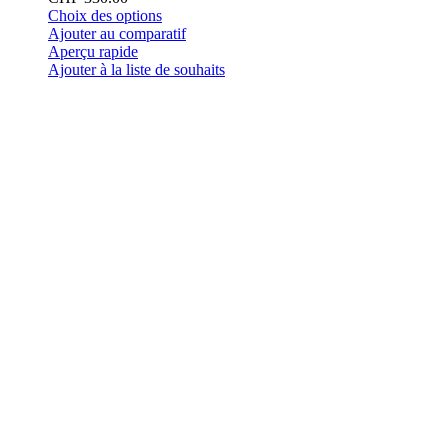
Ce
Choix des options
produit
Ajouter au comparatif
a
Aperçu rapide
plusieurs
Ajouter à la liste de souhaits
variations.
Les
options
peuvent
être
choisies
sur
la
page
du
produit