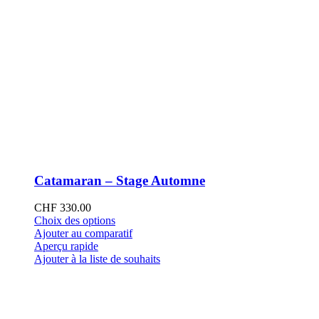
Catamaran – Stage Automne
CHF
330.00
Ce
Choix des options
produit
Ajouter au comparatif
a
Aperçu rapide
plusieurs
Ajouter à la liste de souhaits
variations.
Les
options
peuvent