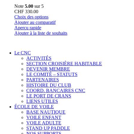
Note
5.00
sur 5
CHF
330.00
Ce
Choix des options
produit
Ajouter au comparatif
a
Aperçu rapide
plusieurs
Ajouter à la liste de souhaits
variations.
Les
options
Le CNC
peuvent
ACTIVITÉS
être
SECTION CROISIÈRE HABITABLE
choisies
DEVENIR MEMBRE
sur
LE COMITÉ – STATUTS
la
PARTENAIRES
page
HISTOIRE DU CLUB
du
COORD. BANCAIRES CNC
produit
LE PORT DE CRANS
LIENS UTILES
ÉCOLE DE VOILE
BASE NAUTIQUE
VOILE ENFANT
VOILE ADULTE
STAND UP PADDLE
NOS SUPPORTS