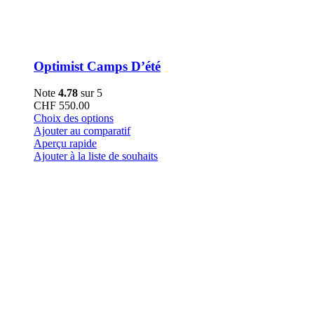
Optimist Camps D’été
Note
4.78
sur 5
CHF
550.00
Ce
Choix des options
produit
Ajouter au comparatif
a
Aperçu rapide
plusieurs
Ajouter à la liste de souhaits
variations.
Les
options
peuvent
être
choisies
sur
la
page
du
produit