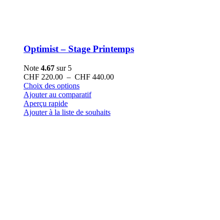
Optimist – Stage Printemps
Note
4.67
sur 5
Plage
CHF
220.00
–
CHF
440.00
Ce
de
Choix des options
produit
prix :
Ajouter au comparatif
a
CHF 220.00
Aperçu rapide
plusieurs
à
Ajouter à la liste de souhaits
variations.
CHF 440.00
Les
options
peuvent
être
choisies
sur
la
page
du
produit