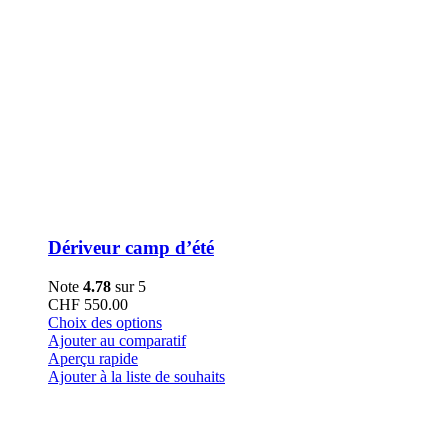
Dériveur camp d’été
Note
4.78
sur 5
CHF
550.00
Ce
Choix des options
produit
Ajouter au comparatif
a
Aperçu rapide
plusieurs
Ajouter à la liste de souhaits
variations.
Les
options
peuvent