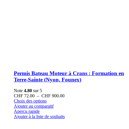
Permis Bateau Moteur à Crans : Formation en
Terre-Sainte (Nyon, Founex)
Note
4.80
sur 5
Plage
CHF
72.00
–
CHF
900.00
Ce
de
Choix des options
produit
prix :
Ajouter au comparatif
a
CHF 72.00
Aperçu rapide
plusieurs
à
Ajouter à la liste de souhaits
variations.
CHF 900.00
Les