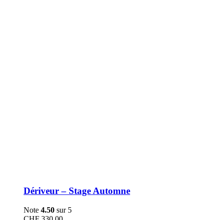
être
choisies
sur
la
page
du
produit
Dériveur – Stage Automne
Note
4.50
sur 5
CHF
330.00