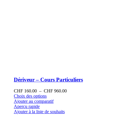
produit
Dériveur – Cours Particuliers
Plage
CHF
160.00
–
CHF
960.00
Ce
de
Choix des options
produit
prix :
Ajouter au comparatif
a
CHF 160.00
Aperçu rapide
plusieurs
à
Ajouter à la liste de souhaits
variations.
CHF 960.00
Les
options