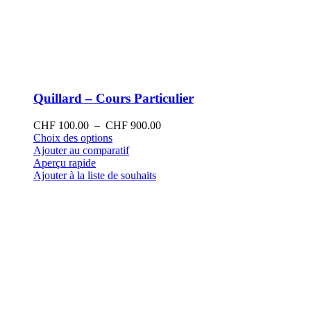
Quillard – Cours Particulier
Plage
CHF
100.00
–
CHF
900.00
Ce
de
Choix des options
produit
prix :
Ajouter au comparatif
a
CHF 100.00
Aperçu rapide
plusieurs
à
Ajouter à la liste de souhaits
variations.
CHF 900.00
Les
options
peuvent
être
choisies
sur
la
page
du