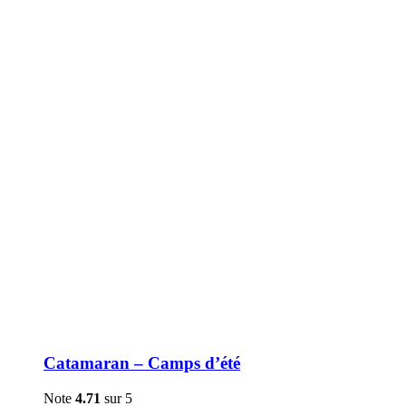
être
choisies
sur
la
page
du
produit
Catamaran – Camps d’été
Note
4.71
sur 5