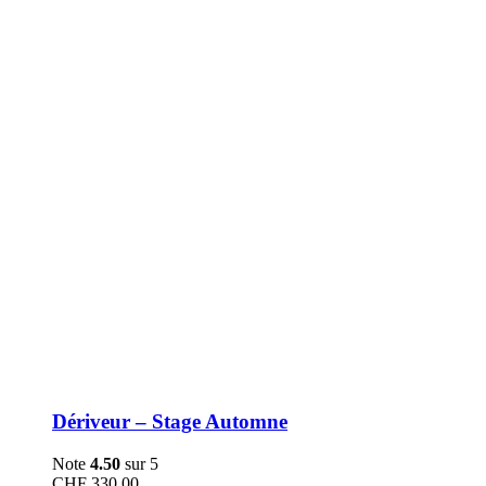
être
choisies
sur
la
page
du
produit
Dériveur – Stage Automne
Note
4.50
sur 5
CHF
330.00