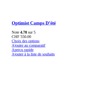
Optimist Camps D’été
Note
4.78
sur 5
CHF
550.00
Ce
Choix des options
produit
Ajouter au comparatif
a
Aperçu rapide
plusieurs
Ajouter à la liste de souhaits
variations.
Les
options
peuvent
être
choisies
sur
la
page
du
produit