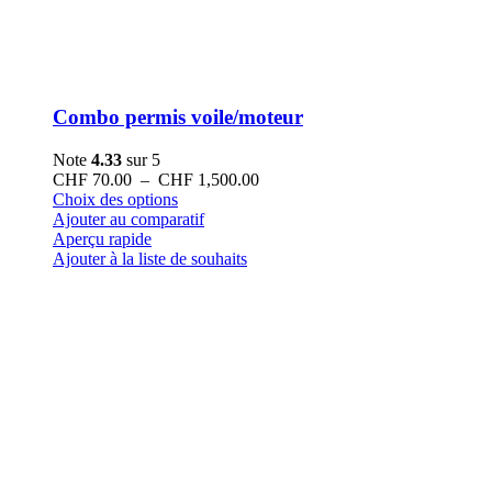
Combo permis voile/moteur
Note
4.33
sur 5
Plage
CHF
70.00
–
CHF
1,500.00
Ce
de
Choix des options
produit
prix :
Ajouter au comparatif
a
CHF 70.00
Aperçu rapide
plusieurs
à
Ajouter à la liste de souhaits
variations.
CHF 1,500.00
Les
options
peuvent
être
choisies
sur
la
page
du
produit