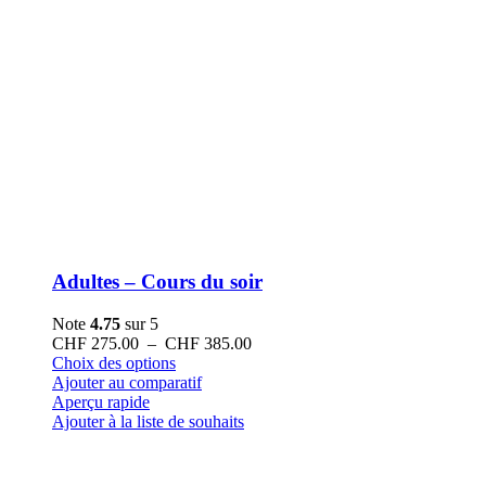
Adultes – Cours du soir
Note
4.75
sur 5
Plage
CHF
275.00
–
CHF
385.00
Ce
de
Choix des options
produit
prix :
Ajouter au comparatif
a
CHF 275.00
Aperçu rapide
plusieurs
à
Ajouter à la liste de souhaits
variations.
CHF 385.00
Les
options