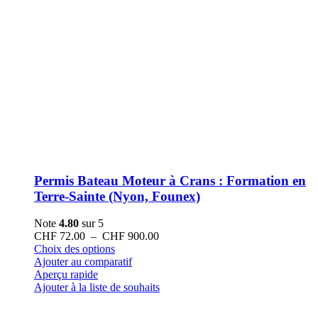
Permis Bateau Moteur à Crans : Formation en
Terre-Sainte (Nyon, Founex)
Note
4.80
sur 5
Plage
CHF
72.00
–
CHF
900.00
Ce
de
Choix des options
produit
prix :
Ajouter au comparatif
a
CHF 72.00
Aperçu rapide
plusieurs
à
Ajouter à la liste de souhaits
variations.
CHF 900.00
Les