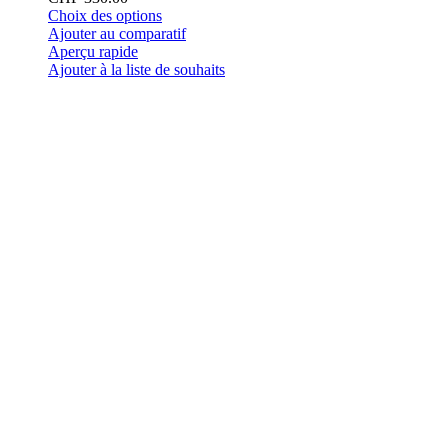
Ce
Choix des options
produit
Ajouter au comparatif
a
Aperçu rapide
plusieurs
Ajouter à la liste de souhaits
variations.
Les
options
peuvent
être
choisies
sur
la
page
du
produit