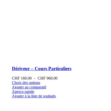
produit
Dériveur – Cours Particuliers
Plage
CHF
160.00
–
CHF
960.00
Ce
de
Choix des options
produit
prix :
Ajouter au comparatif
a
CHF 160.00
Aperçu rapide
plusieurs
à
Ajouter à la liste de souhaits
variations.
CHF 960.00
Les
options