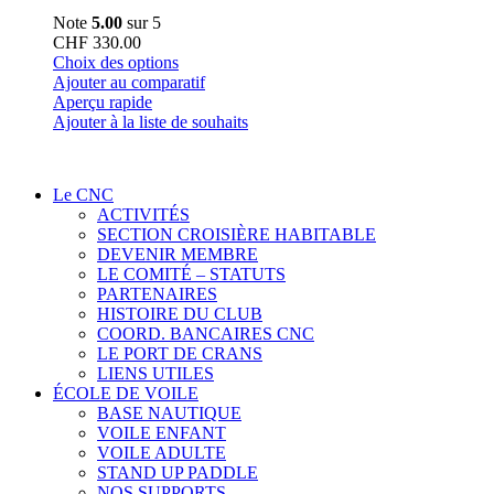
Note
5.00
sur 5
CHF
330.00
Ce
Choix des options
produit
Ajouter au comparatif
a
Aperçu rapide
plusieurs
Ajouter à la liste de souhaits
variations.
Les
options
Le CNC
peuvent
ACTIVITÉS
être
SECTION CROISIÈRE HABITABLE
choisies
DEVENIR MEMBRE
sur
LE COMITÉ – STATUTS
la
PARTENAIRES
page
HISTOIRE DU CLUB
du
COORD. BANCAIRES CNC
produit
LE PORT DE CRANS
LIENS UTILES
ÉCOLE DE VOILE
BASE NAUTIQUE
VOILE ENFANT
VOILE ADULTE
STAND UP PADDLE
NOS SUPPORTS