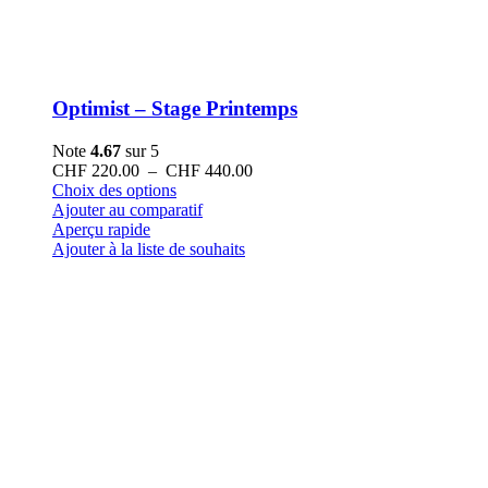
Optimist – Stage Printemps
Note
4.67
sur 5
Plage
CHF
220.00
–
CHF
440.00
Ce
de
Choix des options
produit
prix :
Ajouter au comparatif
a
CHF 220.00
Aperçu rapide
plusieurs
à
Ajouter à la liste de souhaits
variations.
CHF 440.00
Les
options
peuvent
être
choisies
sur
la
page
du
produit