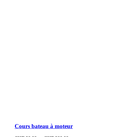
peuvent
être
choisies
sur
la
page
du
produit
Cours bateau à moteur