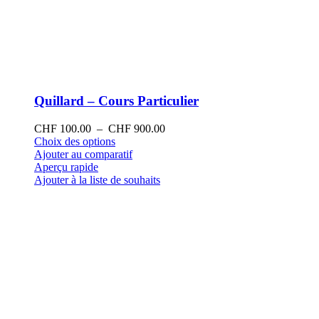
Quillard – Cours Particulier
Plage
CHF
100.00
–
CHF
900.00
Ce
de
Choix des options
produit
prix :
Ajouter au comparatif
a
CHF 100.00
Aperçu rapide
plusieurs
à
Ajouter à la liste de souhaits
variations.
CHF 900.00
Les
options
peuvent
être
choisies
sur
la
page
du