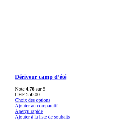
Dériveur camp d’été
Note
4.78
sur 5
CHF
550.00
Ce
Choix des options
produit
Ajouter au comparatif
a
Aperçu rapide
plusieurs
Ajouter à la liste de souhaits
variations.
Les
options
peuvent