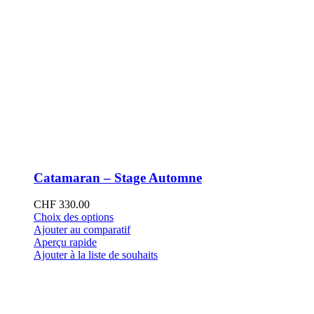
Catamaran – Stage Automne
CHF
330.00
Ce
Choix des options
produit
Ajouter au comparatif
a
Aperçu rapide
plusieurs
Ajouter à la liste de souhaits
variations.
Les
options
peuvent