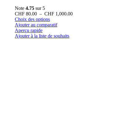
Note
4.75
sur 5
Plage
CHF
80.00
–
CHF
1,000.00
Ce
de
Choix des options
produit
prix :
Ajouter au comparatif
a
CHF 80.00
Aperçu rapide
plusieurs
à
Ajouter à la liste de souhaits
variations.
CHF 1,000.00
Les
options
peuvent
être
choisies
sur
la
page
du
produit