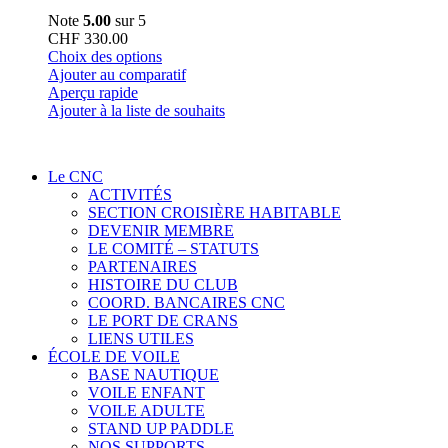
Note
5.00
sur 5
CHF
330.00
Ce
Choix des options
produit
Ajouter au comparatif
a
Aperçu rapide
plusieurs
Ajouter à la liste de souhaits
variations.
Les
options
Le CNC
peuvent
ACTIVITÉS
être
SECTION CROISIÈRE HABITABLE
choisies
DEVENIR MEMBRE
sur
LE COMITÉ – STATUTS
la
PARTENAIRES
page
HISTOIRE DU CLUB
du
COORD. BANCAIRES CNC
produit
LE PORT DE CRANS
LIENS UTILES
ÉCOLE DE VOILE
BASE NAUTIQUE
VOILE ENFANT
VOILE ADULTE
STAND UP PADDLE
NOS SUPPORTS