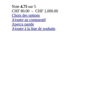
Note
4.75
sur 5
Plage
CHF
80.00
–
CHF
1,000.00
Ce
de
Choix des options
produit
prix :
Ajouter au comparatif
a
CHF 80.00
Aperçu rapide
plusieurs
à
Ajouter à la liste de souhaits
variations.
CHF 1,000.00
Les
options
peuvent
être
choisies
sur
la
page
du
produit