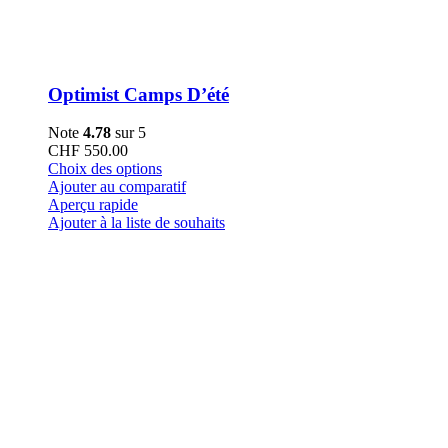
Optimist Camps D’été
Note
4.78
sur 5
CHF
550.00
Ce
Choix des options
produit
Ajouter au comparatif
a
Aperçu rapide
plusieurs
Ajouter à la liste de souhaits
variations.
Les
options
peuvent
être
choisies
sur
la
page
du
produit