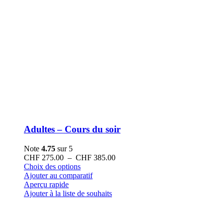
Adultes – Cours du soir
Note
4.75
sur 5
Plage
CHF
275.00
–
CHF
385.00
Ce
de
Choix des options
produit
prix :
Ajouter au comparatif
a
CHF 275.00
Aperçu rapide
plusieurs
à
Ajouter à la liste de souhaits
variations.
CHF 385.00
Les
options