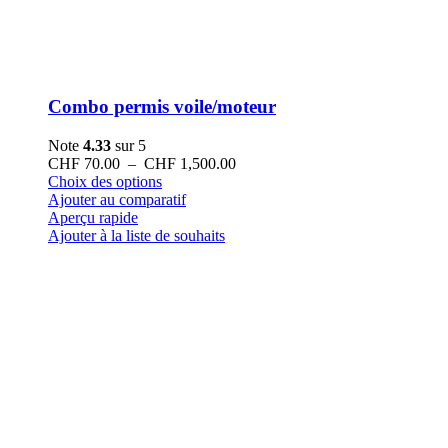
Combo permis voile/moteur
Note
4.33
sur 5
Plage
CHF
70.00
–
CHF
1,500.00
Ce
de
Choix des options
produit
prix :
Ajouter au comparatif
a
CHF 70.00
Aperçu rapide
plusieurs
à
Ajouter à la liste de souhaits
variations.
CHF 1,500.00
Les
options
peuvent
être
choisies
sur
la
page
du
produit