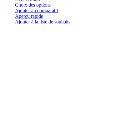
Ce
Choix des options
produit
Ajouter au comparatif
a
Aperçu rapide
plusieurs
Ajouter à la liste de souhaits
variations.
Les
options
peuvent
être
choisies
sur
la
page
du
produit