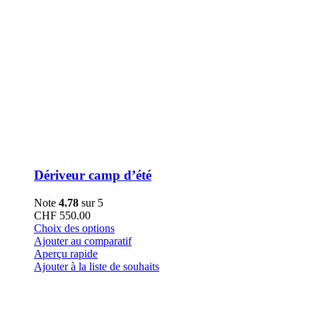
Dériveur camp d’été
Note
4.78
sur 5
CHF
550.00
Ce
Choix des options
produit
Ajouter au comparatif
a
Aperçu rapide
plusieurs
Ajouter à la liste de souhaits
variations.
Les
options
peuvent