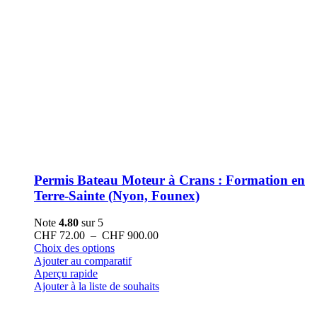
Permis Bateau Moteur à Crans : Formation en
Terre-Sainte (Nyon, Founex)
Note
4.80
sur 5
Plage
CHF
72.00
–
CHF
900.00
Ce
de
Choix des options
produit
prix :
Ajouter au comparatif
a
CHF 72.00
Aperçu rapide
plusieurs
à
Ajouter à la liste de souhaits
variations.
CHF 900.00
Les