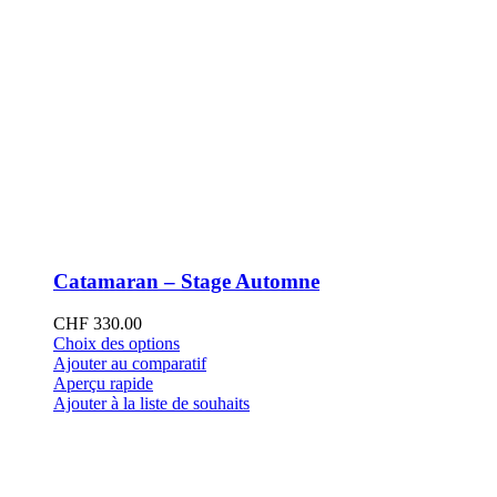
Catamaran – Stage Automne
CHF
330.00
Ce
Choix des options
produit
Ajouter au comparatif
a
Aperçu rapide
plusieurs
Ajouter à la liste de souhaits
variations.
Les
options
peuvent