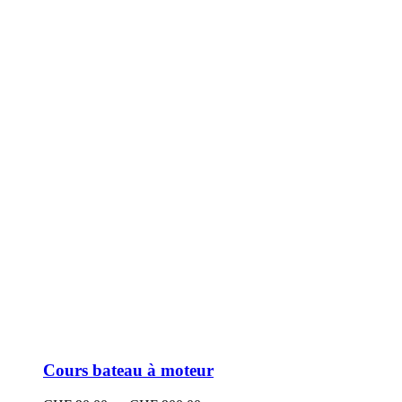
peuvent
être
choisies
sur
la
page
du
produit
Cours bateau à moteur