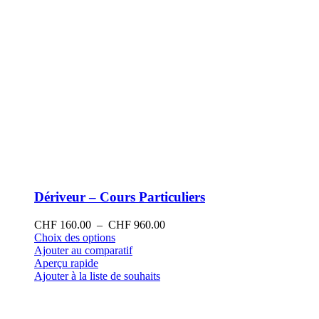
produit
Dériveur – Cours Particuliers
Plage
CHF
160.00
–
CHF
960.00
Ce
de
Choix des options
produit
prix :
Ajouter au comparatif
a
CHF 160.00
Aperçu rapide
plusieurs
à
Ajouter à la liste de souhaits
variations.
CHF 960.00
Les
options