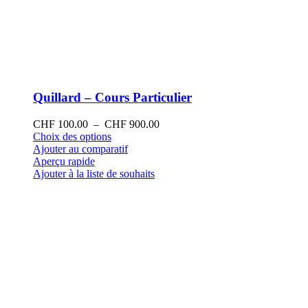
Quillard – Cours Particulier
Plage
CHF
100.00
–
CHF
900.00
Ce
de
Choix des options
produit
prix :
Ajouter au comparatif
a
CHF 100.00
Aperçu rapide
plusieurs
à
Ajouter à la liste de souhaits
variations.
CHF 900.00
Les
options
peuvent
être
choisies
sur
la
page
du