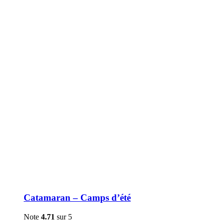
être
choisies
sur
la
page
du
produit
Catamaran – Camps d’été
Note
4.71
sur 5