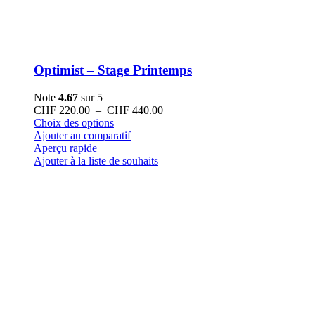
Optimist – Stage Printemps
Note
4.67
sur 5
Plage
CHF
220.00
–
CHF
440.00
Ce
de
Choix des options
produit
prix :
Ajouter au comparatif
a
CHF 220.00
Aperçu rapide
plusieurs
à
Ajouter à la liste de souhaits
variations.
CHF 440.00
Les
options
peuvent
être
choisies
sur
la
page
du
produit