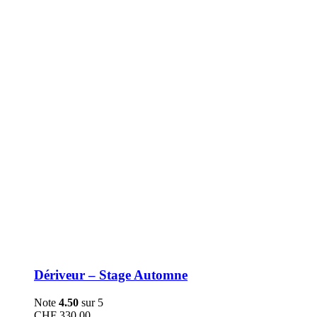
être
choisies
sur
la
page
du
produit
Dériveur – Stage Automne
Note
4.50
sur 5
CHF
330.00