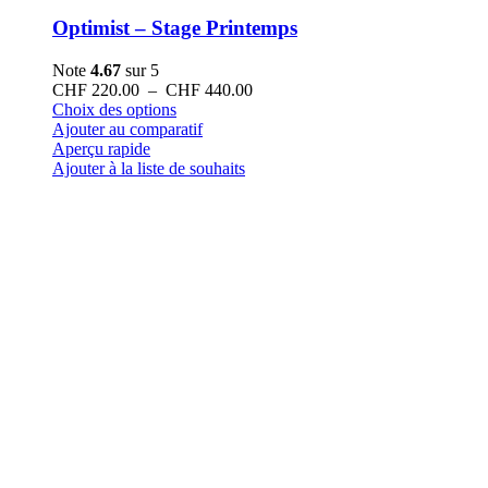
Optimist – Stage Printemps
Note
4.67
sur 5
Plage
CHF
220.00
–
CHF
440.00
Ce
de
Choix des options
produit
prix :
Ajouter au comparatif
a
CHF 220.00
Aperçu rapide
plusieurs
à
Ajouter à la liste de souhaits
variations.
CHF 440.00
Les
options
peuvent
être
choisies
sur
la
page
du
produit