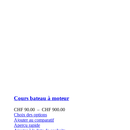
la
page
du
produit
Cours bateau à moteur
Plage
CHF
90.00
–
CHF
900.00
Ce
de
Choix des options
produit
prix :
Ajouter au comparatif
a
CHF 90.00
Aperçu rapide