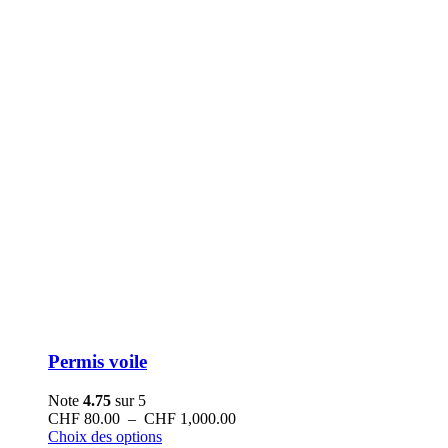
Permis voile
Note
4.75
sur 5
Plage
CHF
80.00
–
CHF
1,000.00
Ce
de
Choix des options