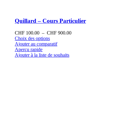
Quillard – Cours Particulier
Plage
CHF
100.00
–
CHF
900.00
Ce
de
Choix des options
produit
prix :
Ajouter au comparatif
a
CHF 100.00
Aperçu rapide
plusieurs
à
Ajouter à la liste de souhaits
variations.
CHF 900.00
Les
options
peuvent
être
choisies
sur
la
page
du
produit