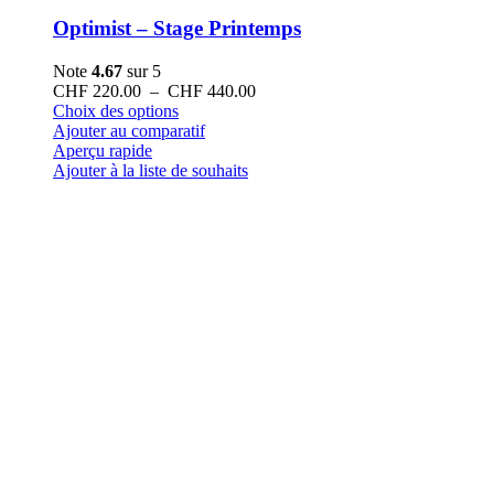
Optimist – Stage Printemps
Note
4.67
sur 5
Plage
CHF
220.00
–
CHF
440.00
Ce
de
Choix des options
produit
prix :
Ajouter au comparatif
a
CHF 220.00
Aperçu rapide
plusieurs
à
Ajouter à la liste de souhaits
variations.
CHF 440.00
Les
options
peuvent
être
choisies
sur
la
page
du
produit