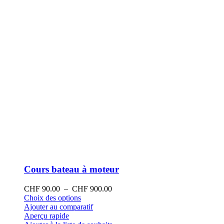
la
page
du
produit
Cours bateau à moteur
Plage
CHF
90.00
–
CHF
900.00
Ce
de
Choix des options
produit
prix :
Ajouter au comparatif
a
CHF 90.00
Aperçu rapide