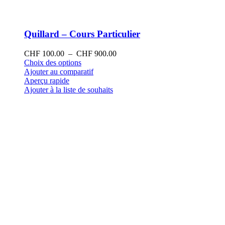
Quillard – Cours Particulier
Plage
CHF
100.00
–
CHF
900.00
Ce
de
Choix des options
produit
prix :
Ajouter au comparatif
a
CHF 100.00
Aperçu rapide
plusieurs
à
Ajouter à la liste de souhaits
variations.
CHF 900.00
Les
options
peuvent
être
choisies
sur
la
page
du
produit