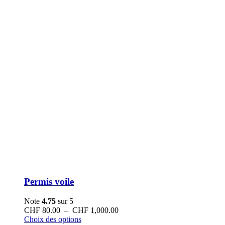
Permis voile
Note
4.75
sur 5
Plage
CHF
80.00
–
CHF
1,000.00
Ce
de
Choix des options