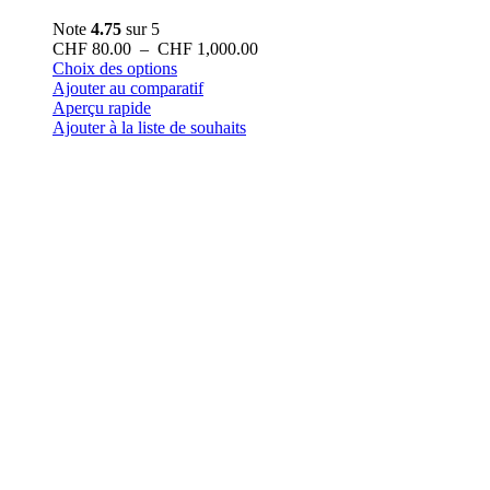
Note
4.75
sur 5
Plage
CHF
80.00
–
CHF
1,000.00
Ce
de
Choix des options
produit
prix :
Ajouter au comparatif
a
CHF 80.00
Aperçu rapide
plusieurs
à
Ajouter à la liste de souhaits
variations.
CHF 1,000.00
Les
options
peuvent
être
choisies
sur
la
page
du
produit