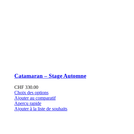
Catamaran – Stage Automne
CHF
330.00
Ce
Choix des options
produit
Ajouter au comparatif
a
Aperçu rapide
plusieurs
Ajouter à la liste de souhaits
variations.
Les
options
peuvent