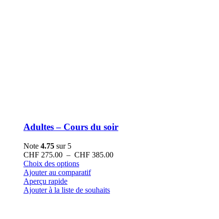
Adultes – Cours du soir
Note
4.75
sur 5
Plage
CHF
275.00
–
CHF
385.00
Ce
de
Choix des options
produit
prix :
Ajouter au comparatif
a
CHF 275.00
Aperçu rapide
plusieurs
à
Ajouter à la liste de souhaits
variations.
CHF 385.00
Les
options