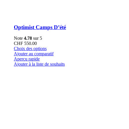
Optimist Camps D’été
Note
4.78
sur 5
CHF
550.00
Ce
Choix des options
produit
Ajouter au comparatif
a
Aperçu rapide
plusieurs
Ajouter à la liste de souhaits
variations.
Les
options
peuvent
être
choisies
sur
la
page
du
produit