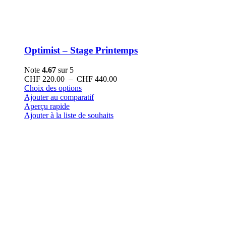
Optimist – Stage Printemps
Note
4.67
sur 5
Plage
CHF
220.00
–
CHF
440.00
Ce
de
Choix des options
produit
prix :
Ajouter au comparatif
a
CHF 220.00
Aperçu rapide
plusieurs
à
Ajouter à la liste de souhaits
variations.
CHF 440.00
Les
options
peuvent
être
choisies
sur
la
page
du
produit