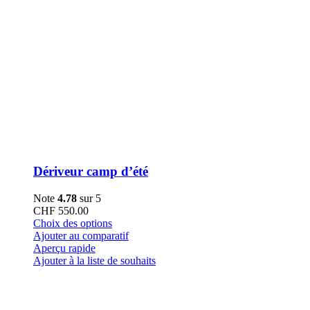
Dériveur camp d’été
Note
4.78
sur 5
CHF
550.00
Ce
Choix des options
produit
Ajouter au comparatif
a
Aperçu rapide
plusieurs
Ajouter à la liste de souhaits
variations.
Les
options
peuvent