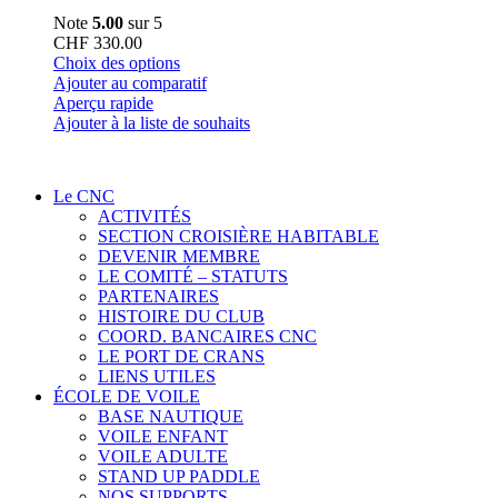
Note
5.00
sur 5
CHF
330.00
Ce
Choix des options
produit
Ajouter au comparatif
a
Aperçu rapide
plusieurs
Ajouter à la liste de souhaits
variations.
Les
options
Le CNC
peuvent
ACTIVITÉS
être
SECTION CROISIÈRE HABITABLE
choisies
DEVENIR MEMBRE
sur
LE COMITÉ – STATUTS
la
PARTENAIRES
page
HISTOIRE DU CLUB
du
COORD. BANCAIRES CNC
produit
LE PORT DE CRANS
LIENS UTILES
ÉCOLE DE VOILE
BASE NAUTIQUE
VOILE ENFANT
VOILE ADULTE
STAND UP PADDLE
NOS SUPPORTS