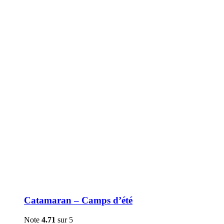
être
choisies
sur
la
page
du
produit
Catamaran – Camps d’été
Note
4.71
sur 5