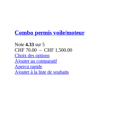
Combo permis voile/moteur
Note
4.33
sur 5
Plage
CHF
70.00
–
CHF
1,500.00
Ce
de
Choix des options
produit
prix :
Ajouter au comparatif
a
CHF 70.00
Aperçu rapide
plusieurs
à
Ajouter à la liste de souhaits
variations.
CHF 1,500.00
Les
options
peuvent
être
choisies
sur
la
page
du
produit