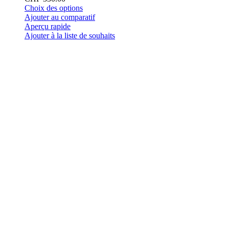
Ce
Choix des options
produit
Ajouter au comparatif
a
Aperçu rapide
plusieurs
Ajouter à la liste de souhaits
variations.
Les
options
peuvent
être
choisies
sur
la
page
du
produit