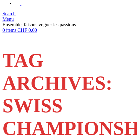
Search
Menu
Ensemble, faisons voguer les passions.
0
items
CHF
0.00
TAG
ARCHIVES:
SWISS
CHAMPIONSH