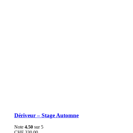
être
choisies
sur
la
page
du
produit
Dériveur – Stage Automne
Note
4.50
sur 5
CHF
330.00