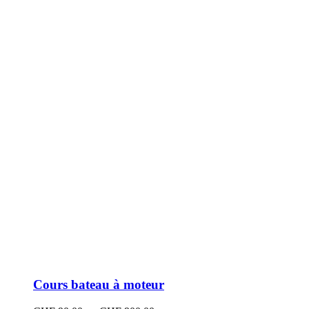
peuvent
être
choisies
sur
la
page
du
produit
Cours bateau à moteur