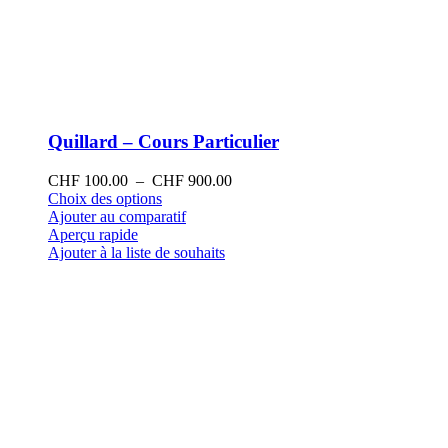
Quillard – Cours Particulier
Plage
CHF
100.00
–
CHF
900.00
Ce
de
Choix des options
produit
prix :
Ajouter au comparatif
a
CHF 100.00
Aperçu rapide
plusieurs
à
Ajouter à la liste de souhaits
variations.
CHF 900.00
Les
options
peuvent
être
choisies
sur
la
page
du