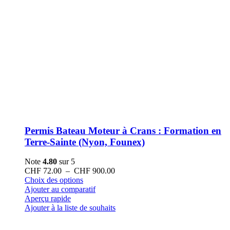
Permis Bateau Moteur à Crans : Formation en
Terre-Sainte (Nyon, Founex)
Note
4.80
sur 5
Plage
CHF
72.00
–
CHF
900.00
Ce
de
Choix des options
produit
prix :
Ajouter au comparatif
a
CHF 72.00
Aperçu rapide
plusieurs
à
Ajouter à la liste de souhaits
variations.
CHF 900.00
Les