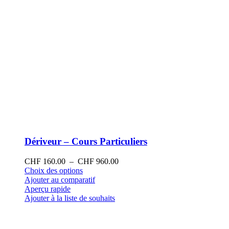
produit
Dériveur – Cours Particuliers
Plage
CHF
160.00
–
CHF
960.00
Ce
de
Choix des options
produit
prix :
Ajouter au comparatif
a
CHF 160.00
Aperçu rapide
plusieurs
à
Ajouter à la liste de souhaits
variations.
CHF 960.00
Les
options