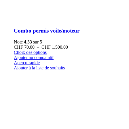
Combo permis voile/moteur
Note
4.33
sur 5
Plage
CHF
70.00
–
CHF
1,500.00
Ce
de
Choix des options
produit
prix :
Ajouter au comparatif
a
CHF 70.00
Aperçu rapide
plusieurs
à
Ajouter à la liste de souhaits
variations.
CHF 1,500.00
Les
options
peuvent
être
choisies
sur
la
page
du
produit