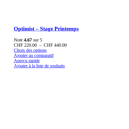
Optimist – Stage Printemps
Note
4.67
sur 5
Plage
CHF
220.00
–
CHF
440.00
Ce
de
Choix des options
produit
prix :
Ajouter au comparatif
a
CHF 220.00
Aperçu rapide
plusieurs
à
Ajouter à la liste de souhaits
variations.
CHF 440.00
Les
options
peuvent
être
choisies
sur
la
page
du
produit