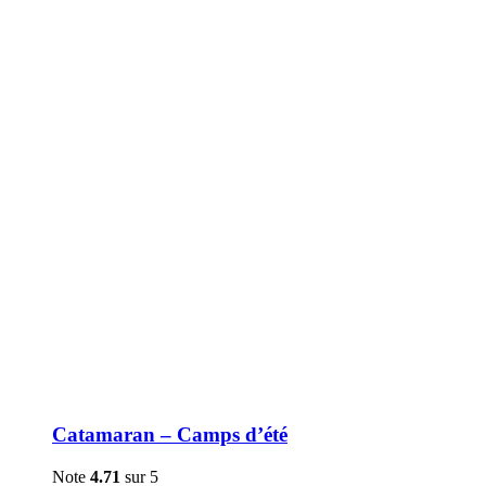
être
choisies
sur
la
page
du
produit
Catamaran – Camps d’été
Note
4.71
sur 5