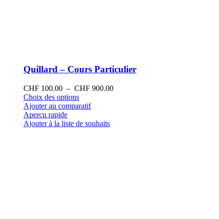
Quillard – Cours Particulier
Plage
CHF
100.00
–
CHF
900.00
Ce
de
Choix des options
produit
prix :
Ajouter au comparatif
a
CHF 100.00
Aperçu rapide
plusieurs
à
Ajouter à la liste de souhaits
variations.
CHF 900.00
Les
options
peuvent
être
choisies
sur
la
page
du