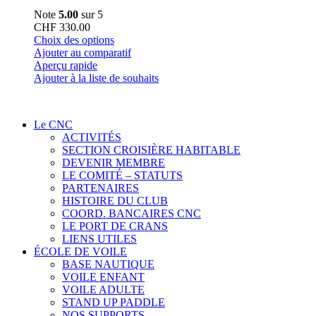
Note
5.00
sur 5
CHF
330.00
Ce
Choix des options
produit
Ajouter au comparatif
a
Aperçu rapide
plusieurs
Ajouter à la liste de souhaits
variations.
Les
options
Le CNC
peuvent
ACTIVITÉS
être
SECTION CROISIÈRE HABITABLE
choisies
DEVENIR MEMBRE
sur
LE COMITÉ – STATUTS
la
PARTENAIRES
page
HISTOIRE DU CLUB
du
COORD. BANCAIRES CNC
produit
LE PORT DE CRANS
LIENS UTILES
ÉCOLE DE VOILE
BASE NAUTIQUE
VOILE ENFANT
VOILE ADULTE
STAND UP PADDLE
NOS SUPPORTS