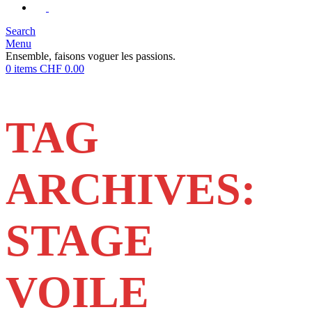
Search
Menu
Ensemble, faisons voguer les passions.
0
items
CHF
0.00
TAG
ARCHIVES:
STAGE
VOILE