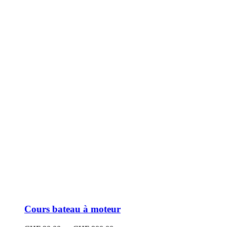
peuvent
être
choisies
sur
la
page
du
produit
Cours bateau à moteur