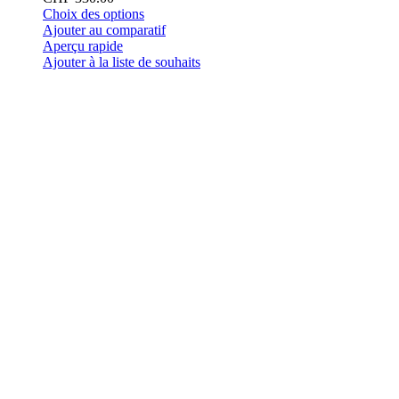
Ce
Choix des options
produit
Ajouter au comparatif
a
Aperçu rapide
plusieurs
Ajouter à la liste de souhaits
variations.
Les
options
peuvent
être
choisies
sur
la
page
du
produit