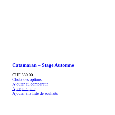
Catamaran – Stage Automne
CHF
330.00
Ce
Choix des options
produit
Ajouter au comparatif
a
Aperçu rapide
plusieurs
Ajouter à la liste de souhaits
variations.
Les
options
peuvent