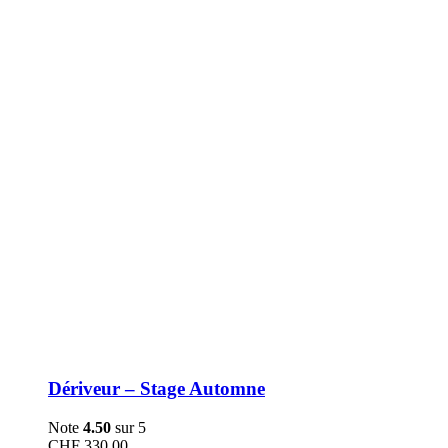
être
choisies
sur
la
page
du
produit
Dériveur – Stage Automne
Note
4.50
sur 5
CHF
330.00