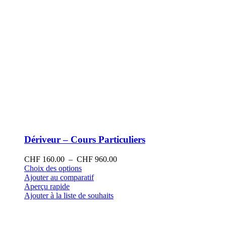
produit
Dériveur – Cours Particuliers
Plage
CHF
160.00
–
CHF
960.00
Ce
de
Choix des options
produit
prix :
Ajouter au comparatif
a
CHF 160.00
Aperçu rapide
plusieurs
à
Ajouter à la liste de souhaits
variations.
CHF 960.00
Les
options