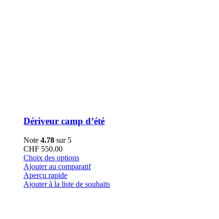
Dériveur camp d’été
Note
4.78
sur 5
CHF
550.00
Ce
Choix des options
produit
Ajouter au comparatif
a
Aperçu rapide
plusieurs
Ajouter à la liste de souhaits
variations.
Les
options
peuvent