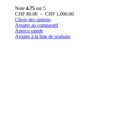
Note
4.75
sur 5
Plage
CHF
80.00
–
CHF
1,000.00
Ce
de
Choix des options
produit
prix :
Ajouter au comparatif
a
CHF 80.00
Aperçu rapide
plusieurs
à
Ajouter à la liste de souhaits
variations.
CHF 1,000.00
Les
options
peuvent
être
choisies
sur
la
page
du
produit