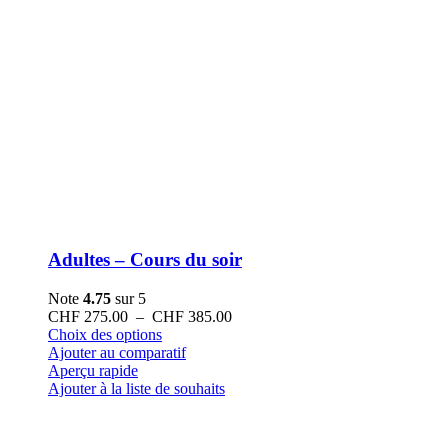
Adultes – Cours du soir
Note
4.75
sur 5
Plage
CHF
275.00
–
CHF
385.00
Ce
de
Choix des options
produit
prix :
Ajouter au comparatif
a
CHF 275.00
Aperçu rapide
plusieurs
à
Ajouter à la liste de souhaits
variations.
CHF 385.00
Les
options