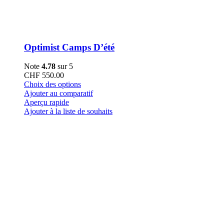
Optimist Camps D’été
Note
4.78
sur 5
CHF
550.00
Ce
Choix des options
produit
Ajouter au comparatif
a
Aperçu rapide
plusieurs
Ajouter à la liste de souhaits
variations.
Les
options
peuvent
être
choisies
sur
la
page
du
produit