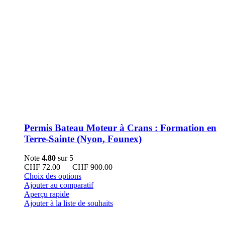
Permis Bateau Moteur à Crans : Formation en
Terre-Sainte (Nyon, Founex)
Note
4.80
sur 5
Plage
CHF
72.00
–
CHF
900.00
Ce
de
Choix des options
produit
prix :
Ajouter au comparatif
a
CHF 72.00
Aperçu rapide
plusieurs
à
Ajouter à la liste de souhaits
variations.
CHF 900.00
Les