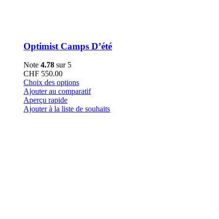
Optimist Camps D’été
Note
4.78
sur 5
CHF
550.00
Ce
Choix des options
produit
Ajouter au comparatif
a
Aperçu rapide
plusieurs
Ajouter à la liste de souhaits
variations.
Les
options
peuvent
être
choisies
sur
la
page
du
produit