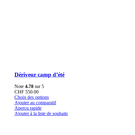
Dériveur camp d’été
Note
4.78
sur 5
CHF
550.00
Ce
Choix des options
produit
Ajouter au comparatif
a
Aperçu rapide
plusieurs
Ajouter à la liste de souhaits
variations.
Les
options
peuvent