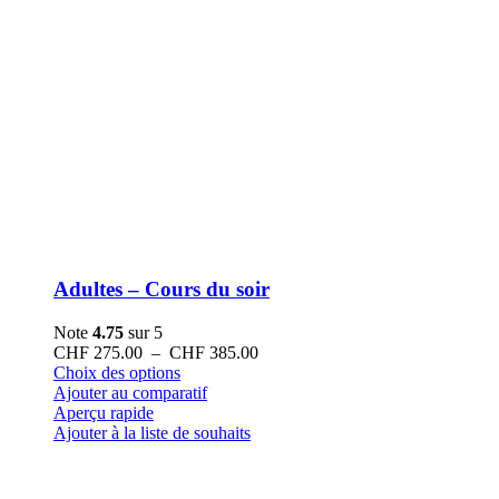
Adultes – Cours du soir
Note
4.75
sur 5
Plage
CHF
275.00
–
CHF
385.00
Ce
de
Choix des options
produit
prix :
Ajouter au comparatif
a
CHF 275.00
Aperçu rapide
plusieurs
à
Ajouter à la liste de souhaits
variations.
CHF 385.00
Les
options