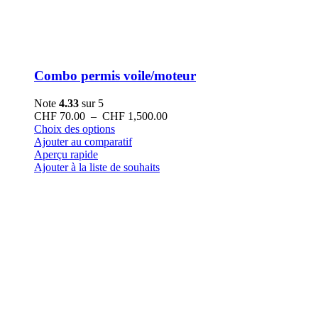
Combo permis voile/moteur
Note
4.33
sur 5
Plage
CHF
70.00
–
CHF
1,500.00
Ce
de
Choix des options
produit
prix :
Ajouter au comparatif
a
CHF 70.00
Aperçu rapide
plusieurs
à
Ajouter à la liste de souhaits
variations.
CHF 1,500.00
Les
options
peuvent
être
choisies
sur
la
page
du
produit