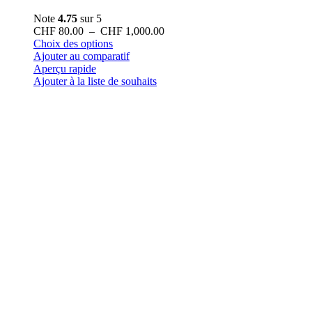
Note
4.75
sur 5
Plage
CHF
80.00
–
CHF
1,000.00
Ce
de
Choix des options
produit
prix :
Ajouter au comparatif
a
CHF 80.00
Aperçu rapide
plusieurs
à
Ajouter à la liste de souhaits
variations.
CHF 1,000.00
Les
options
peuvent
être
choisies
sur
la
page
du
produit