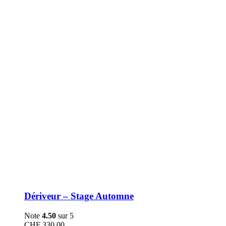
être
choisies
sur
la
page
du
produit
Dériveur – Stage Automne
Note
4.50
sur 5
CHF
330.00