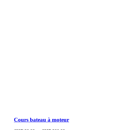
peuvent
être
choisies
sur
la
page
du
produit
Cours bateau à moteur