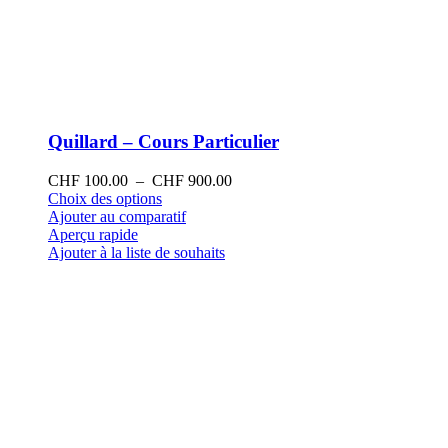
Quillard – Cours Particulier
Plage
CHF
100.00
–
CHF
900.00
Ce
de
Choix des options
produit
prix :
Ajouter au comparatif
a
CHF 100.00
Aperçu rapide
plusieurs
à
Ajouter à la liste de souhaits
variations.
CHF 900.00
Les
options
peuvent
être
choisies
sur
la
page
du