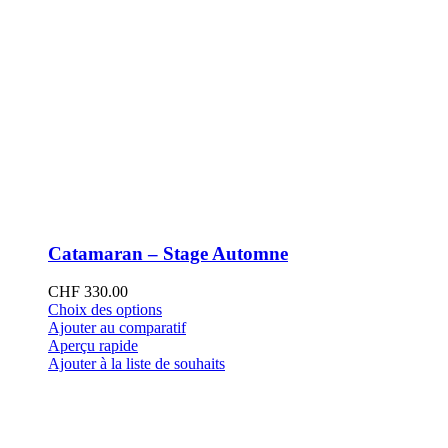
Catamaran – Stage Automne
CHF
330.00
Ce
Choix des options
produit
Ajouter au comparatif
a
Aperçu rapide
plusieurs
Ajouter à la liste de souhaits
variations.
Les
options
peuvent