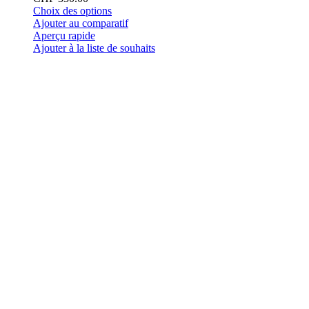
Ce
Choix des options
produit
Ajouter au comparatif
a
Aperçu rapide
plusieurs
Ajouter à la liste de souhaits
variations.
Les
options
peuvent
être
choisies
sur
la
page
du
produit