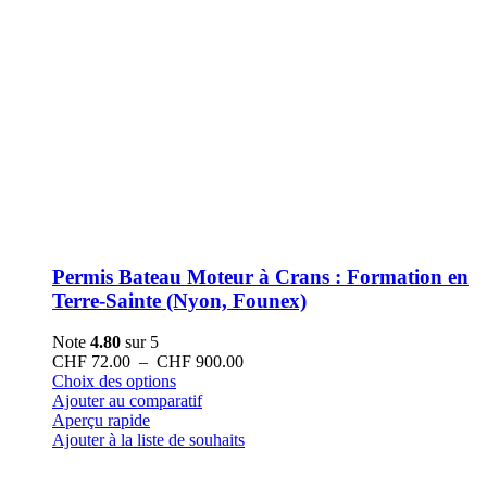
Permis Bateau Moteur à Crans : Formation en
Terre-Sainte (Nyon, Founex)
Note
4.80
sur 5
Plage
CHF
72.00
–
CHF
900.00
Ce
de
Choix des options
produit
prix :
Ajouter au comparatif
a
CHF 72.00
Aperçu rapide
plusieurs
à
Ajouter à la liste de souhaits
variations.
CHF 900.00
Les