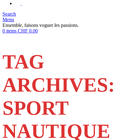
Search
Menu
Ensemble, faisons voguer les passions.
0
items
CHF
0.00
TAG
ARCHIVES:
SPORT
NAUTIQUE