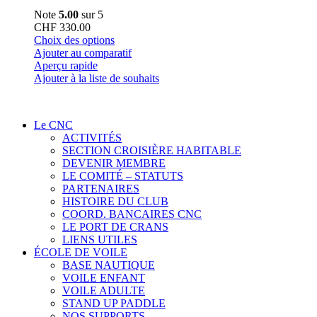
Note
5.00
sur 5
CHF
330.00
Ce
Choix des options
produit
Ajouter au comparatif
a
Aperçu rapide
plusieurs
Ajouter à la liste de souhaits
variations.
Les
options
Le CNC
peuvent
ACTIVITÉS
être
SECTION CROISIÈRE HABITABLE
choisies
DEVENIR MEMBRE
sur
LE COMITÉ – STATUTS
la
PARTENAIRES
page
HISTOIRE DU CLUB
du
COORD. BANCAIRES CNC
produit
LE PORT DE CRANS
LIENS UTILES
ÉCOLE DE VOILE
BASE NAUTIQUE
VOILE ENFANT
VOILE ADULTE
STAND UP PADDLE
NOS SUPPORTS