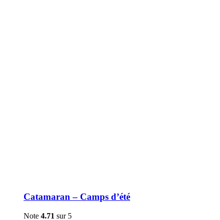
être
choisies
sur
la
page
du
produit
Catamaran – Camps d’été
Note
4.71
sur 5