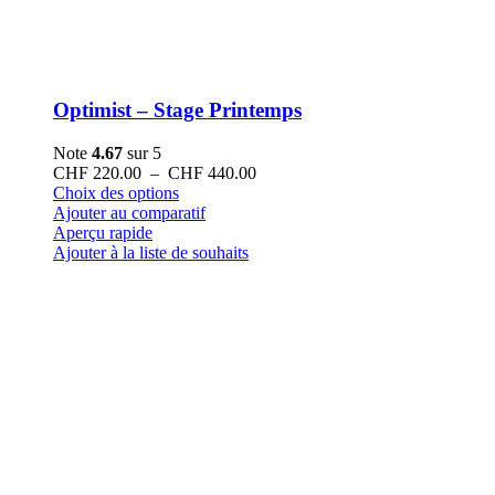
Optimist – Stage Printemps
Note
4.67
sur 5
Plage
CHF
220.00
–
CHF
440.00
Ce
de
Choix des options
produit
prix :
Ajouter au comparatif
a
CHF 220.00
Aperçu rapide
plusieurs
à
Ajouter à la liste de souhaits
variations.
CHF 440.00
Les
options
peuvent
être
choisies
sur
la
page
du
produit