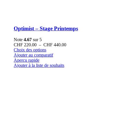
Optimist – Stage Printemps
Note
4.67
sur 5
Plage
CHF
220.00
–
CHF
440.00
Ce
de
Choix des options
produit
prix :
Ajouter au comparatif
a
CHF 220.00
Aperçu rapide
plusieurs
à
Ajouter à la liste de souhaits
variations.
CHF 440.00
Les
options
peuvent
être
choisies
sur
la
page
du
produit