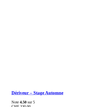
être
choisies
sur
la
page
du
produit
Dériveur – Stage Automne
Note
4.50
sur 5
CHF
330.00