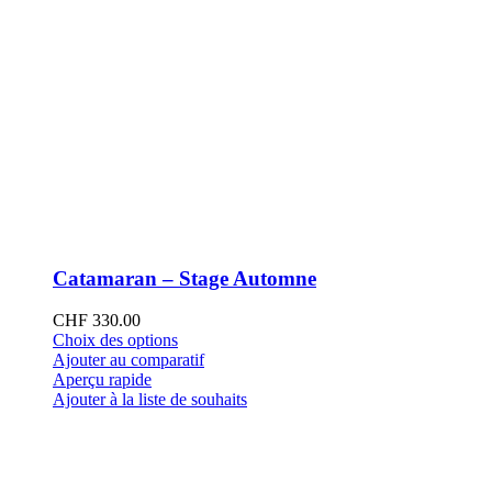
Catamaran – Stage Automne
CHF
330.00
Ce
Choix des options
produit
Ajouter au comparatif
a
Aperçu rapide
plusieurs
Ajouter à la liste de souhaits
variations.
Les
options
peuvent