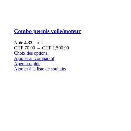
Combo permis voile/moteur
Note
4.33
sur 5
Plage
CHF
70.00
–
CHF
1,500.00
Ce
de
Choix des options
produit
prix :
Ajouter au comparatif
a
CHF 70.00
Aperçu rapide
plusieurs
à
Ajouter à la liste de souhaits
variations.
CHF 1,500.00
Les
options
peuvent
être
choisies
sur
la
page
du
produit