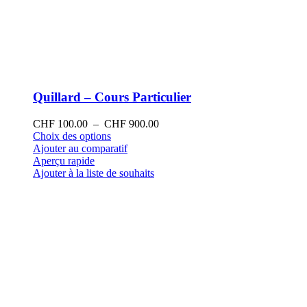
Quillard – Cours Particulier
Plage
CHF
100.00
–
CHF
900.00
Ce
de
Choix des options
produit
prix :
Ajouter au comparatif
a
CHF 100.00
Aperçu rapide
plusieurs
à
Ajouter à la liste de souhaits
variations.
CHF 900.00
Les
options
peuvent
être
choisies
sur
la
page
du