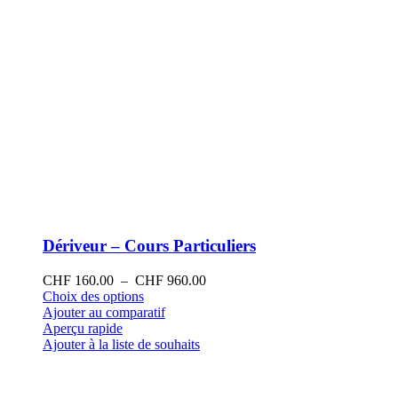
produit
Dériveur – Cours Particuliers
Plage
CHF
160.00
–
CHF
960.00
Ce
de
Choix des options
produit
prix :
Ajouter au comparatif
a
CHF 160.00
Aperçu rapide
plusieurs
à
Ajouter à la liste de souhaits
variations.
CHF 960.00
Les
options