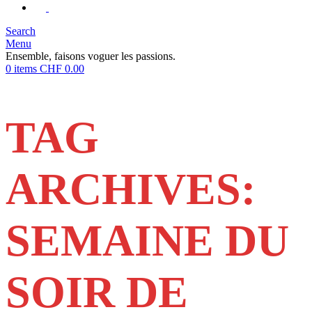
Search
Menu
Ensemble, faisons voguer les passions.
0
items
CHF
0.00
TAG
ARCHIVES:
SEMAINE DU
SOIR DE