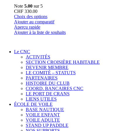
Note
5.00
sur 5
CHF
330.00
Ce
Choix des options
produit
Ajouter au comparatif
a
Aperçu rapide
plusieurs
Ajouter à la liste de souhaits
variations.
Les
options
Le CNC
peuvent
ACTIVITÉS
être
SECTION CROISIÈRE HABITABLE
choisies
DEVENIR MEMBRE
sur
LE COMITÉ – STATUTS
la
PARTENAIRES
page
HISTOIRE DU CLUB
du
COORD. BANCAIRES CNC
produit
LE PORT DE CRANS
LIENS UTILES
ÉCOLE DE VOILE
BASE NAUTIQUE
VOILE ENFANT
VOILE ADULTE
STAND UP PADDLE
NOS SUPPORTS