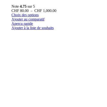
Note
4.75
sur 5
Plage
CHF
80.00
–
CHF
1,000.00
Ce
de
Choix des options
produit
prix :
Ajouter au comparatif
a
CHF 80.00
Aperçu rapide
plusieurs
à
Ajouter à la liste de souhaits
variations.
CHF 1,000.00
Les
options
peuvent
être
choisies
sur
la
page
du
produit