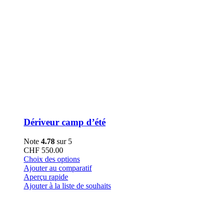
Dériveur camp d’été
Note
4.78
sur 5
CHF
550.00
Ce
Choix des options
produit
Ajouter au comparatif
a
Aperçu rapide
plusieurs
Ajouter à la liste de souhaits
variations.
Les
options
peuvent