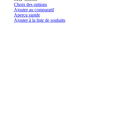
Ce
Choix des options
produit
Ajouter au comparatif
a
Aperçu rapide
plusieurs
Ajouter à la liste de souhaits
variations.
Les
options
peuvent
être
choisies
sur
la
page
du
produit