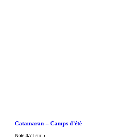
être
choisies
sur
la
page
du
produit
Catamaran – Camps d’été
Note
4.71
sur 5