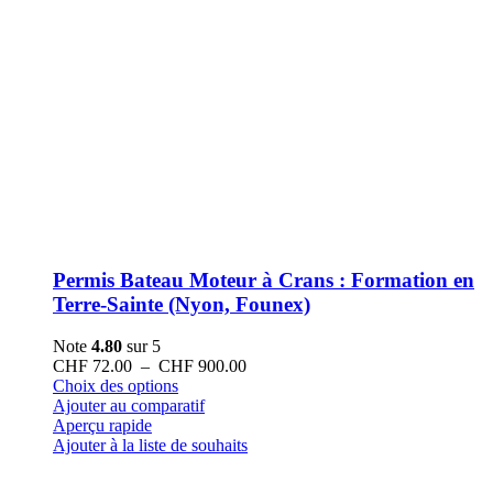
Permis Bateau Moteur à Crans : Formation en
Terre-Sainte (Nyon, Founex)
Note
4.80
sur 5
Plage
CHF
72.00
–
CHF
900.00
Ce
de
Choix des options
produit
prix :
Ajouter au comparatif
a
CHF 72.00
Aperçu rapide
plusieurs
à
Ajouter à la liste de souhaits
variations.
CHF 900.00
Les