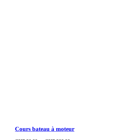
peuvent
être
choisies
sur
la
page
du
produit
Cours bateau à moteur