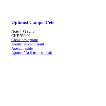
Optimist Camps D’été
Note
4.78
sur 5
CHF
550.00
Ce
Choix des options
produit
Ajouter au comparatif
a
Aperçu rapide
plusieurs
Ajouter à la liste de souhaits
variations.
Les
options
peuvent
être
choisies
sur
la
page
du
produit