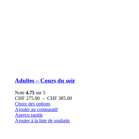
Adultes – Cours du soir
Note
4.75
sur 5
Plage
CHF
275.00
–
CHF
385.00
Ce
de
Choix des options
produit
prix :
Ajouter au comparatif
a
CHF 275.00
Aperçu rapide
plusieurs
à
Ajouter à la liste de souhaits
variations.
CHF 385.00
Les
options