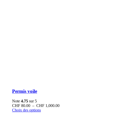
Permis voile
Note
4.75
sur 5
Plage
CHF
80.00
–
CHF
1,000.00
Ce
de
Choix des options