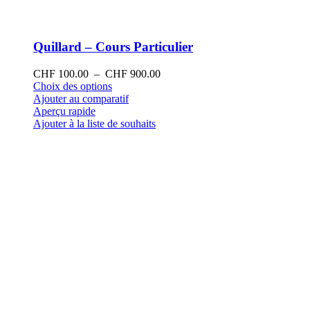
Quillard – Cours Particulier
Plage
CHF
100.00
–
CHF
900.00
Ce
de
Choix des options
produit
prix :
Ajouter au comparatif
a
CHF 100.00
Aperçu rapide
plusieurs
à
Ajouter à la liste de souhaits
variations.
CHF 900.00
Les
options
peuvent
être
choisies
sur
la
page
du
produit