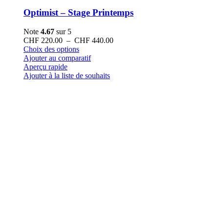
Optimist – Stage Printemps
Note
4.67
sur 5
Plage
CHF
220.00
–
CHF
440.00
Ce
de
Choix des options
produit
prix :
Ajouter au comparatif
a
CHF 220.00
Aperçu rapide
plusieurs
à
Ajouter à la liste de souhaits
variations.
CHF 440.00
Les
options
peuvent
être
choisies
sur
la
page
du
produit