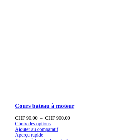
la
page
du
produit
Cours bateau à moteur
Plage
CHF
90.00
–
CHF
900.00
Ce
de
Choix des options
produit
prix :
Ajouter au comparatif
a
CHF 90.00
Aperçu rapide