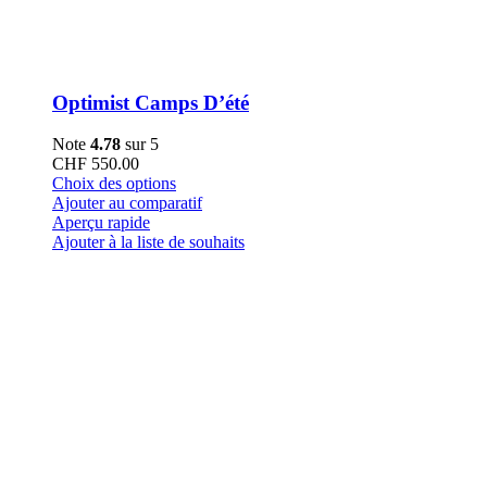
Optimist Camps D’été
Note
4.78
sur 5
CHF
550.00
Ce
Choix des options
produit
Ajouter au comparatif
a
Aperçu rapide
plusieurs
Ajouter à la liste de souhaits
variations.
Les
options
peuvent
être
choisies
sur
la
page
du
produit