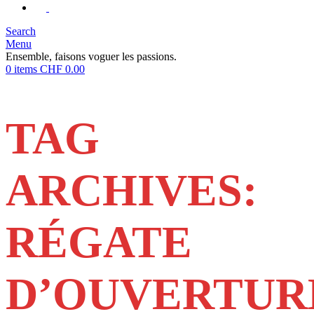
Search
Menu
Ensemble, faisons voguer les passions.
0
items
CHF
0.00
TAG
ARCHIVES:
RÉGATE
D’OUVERTUR