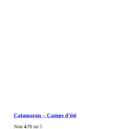
être
choisies
sur
la
page
du
produit
Catamaran – Camps d’été
Note
4.71
sur 5