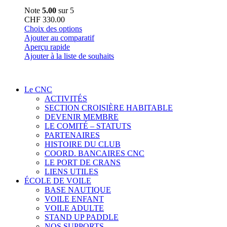
Note
5.00
sur 5
CHF
330.00
Ce
Choix des options
produit
Ajouter au comparatif
a
Aperçu rapide
plusieurs
Ajouter à la liste de souhaits
variations.
Les
options
Le CNC
peuvent
ACTIVITÉS
être
SECTION CROISIÈRE HABITABLE
choisies
DEVENIR MEMBRE
sur
LE COMITÉ – STATUTS
la
PARTENAIRES
page
HISTOIRE DU CLUB
du
COORD. BANCAIRES CNC
produit
LE PORT DE CRANS
LIENS UTILES
ÉCOLE DE VOILE
BASE NAUTIQUE
VOILE ENFANT
VOILE ADULTE
STAND UP PADDLE
NOS SUPPORTS