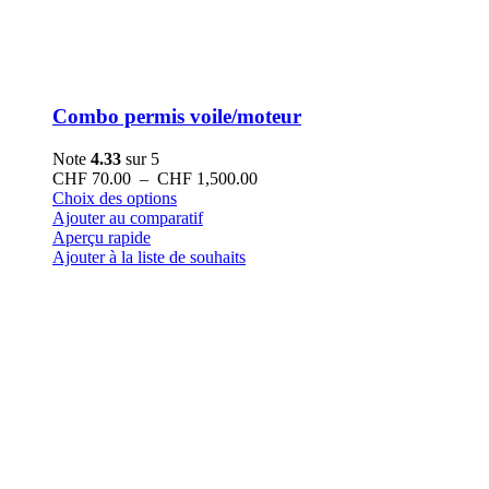
Combo permis voile/moteur
Note
4.33
sur 5
Plage
CHF
70.00
–
CHF
1,500.00
Ce
de
Choix des options
produit
prix :
Ajouter au comparatif
a
CHF 70.00
Aperçu rapide
plusieurs
à
Ajouter à la liste de souhaits
variations.
CHF 1,500.00
Les
options
peuvent
être
choisies
sur
la
page
du
produit