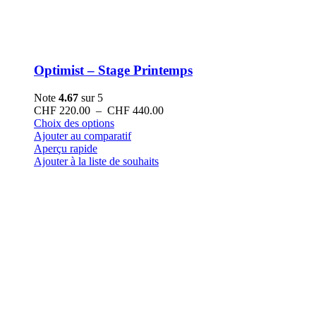
Optimist – Stage Printemps
Note
4.67
sur 5
Plage
CHF
220.00
–
CHF
440.00
Ce
de
Choix des options
produit
prix :
Ajouter au comparatif
a
CHF 220.00
Aperçu rapide
plusieurs
à
Ajouter à la liste de souhaits
variations.
CHF 440.00
Les
options
peuvent
être
choisies
sur
la
page
du
produit