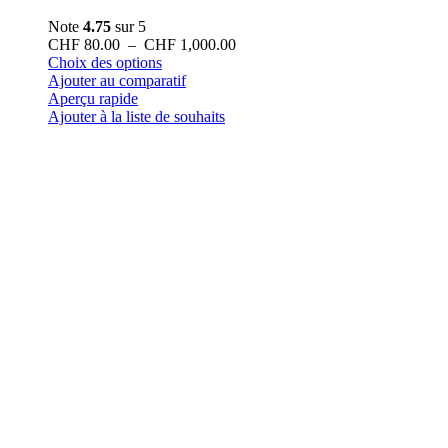
Note
4.75
sur 5
Plage
CHF
80.00
–
CHF
1,000.00
Ce
de
Choix des options
produit
prix :
Ajouter au comparatif
a
CHF 80.00
Aperçu rapide
plusieurs
à
Ajouter à la liste de souhaits
variations.
CHF 1,000.00
Les
options
peuvent
être
choisies
sur
la
page
du
produit