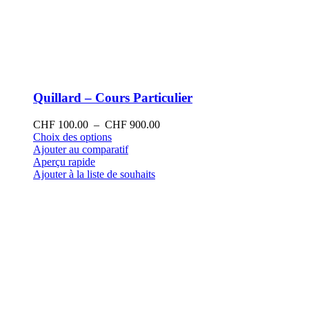
Quillard – Cours Particulier
Plage
CHF
100.00
–
CHF
900.00
Ce
de
Choix des options
produit
prix :
Ajouter au comparatif
a
CHF 100.00
Aperçu rapide
plusieurs
à
Ajouter à la liste de souhaits
variations.
CHF 900.00
Les
options
peuvent
être
choisies
sur
la
page
du