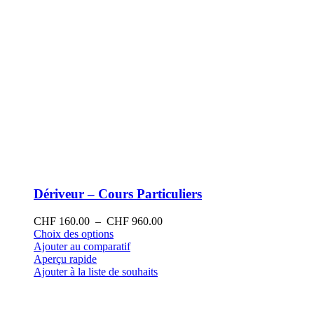
produit
Dériveur – Cours Particuliers
Plage
CHF
160.00
–
CHF
960.00
Ce
de
Choix des options
produit
prix :
Ajouter au comparatif
a
CHF 160.00
Aperçu rapide
plusieurs
à
Ajouter à la liste de souhaits
variations.
CHF 960.00
Les
options