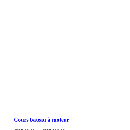
peuvent
être
choisies
sur
la
page
du
produit
Cours bateau à moteur