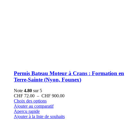
Permis Bateau Moteur à Crans : Formation en
Terre-Sainte (Nyon, Founex)
Note
4.80
sur 5
Plage
CHF
72.00
–
CHF
900.00
Ce
de
Choix des options
produit
prix :
Ajouter au comparatif
a
CHF 72.00
Aperçu rapide
plusieurs
à
Ajouter à la liste de souhaits
variations.
CHF 900.00
Les