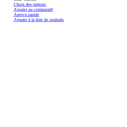
Ce
Choix des options
produit
Ajouter au comparatif
a
Aperçu rapide
plusieurs
Ajouter à la liste de souhaits
variations.
Les
options
peuvent
être
choisies
sur
la
page
du
produit