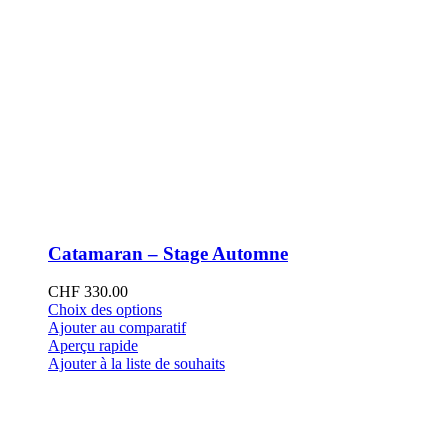
Catamaran – Stage Automne
CHF
330.00
Ce
Choix des options
produit
Ajouter au comparatif
a
Aperçu rapide
plusieurs
Ajouter à la liste de souhaits
variations.
Les
options
peuvent