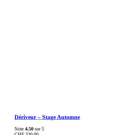
être
choisies
sur
la
page
du
produit
Dériveur – Stage Automne
Note
4.50
sur 5
CHF
330.00