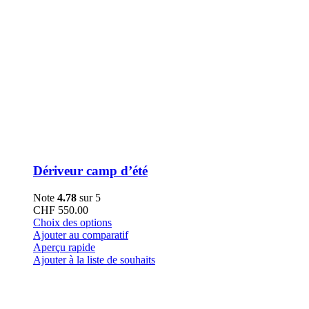
Dériveur camp d’été
Note
4.78
sur 5
CHF
550.00
Ce
Choix des options
produit
Ajouter au comparatif
a
Aperçu rapide
plusieurs
Ajouter à la liste de souhaits
variations.
Les
options
peuvent