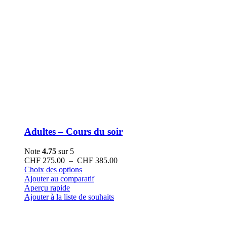
Adultes – Cours du soir
Note
4.75
sur 5
Plage
CHF
275.00
–
CHF
385.00
Ce
de
Choix des options
produit
prix :
Ajouter au comparatif
a
CHF 275.00
Aperçu rapide
plusieurs
à
Ajouter à la liste de souhaits
variations.
CHF 385.00
Les
options