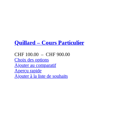
Quillard – Cours Particulier
Plage
CHF
100.00
–
CHF
900.00
Ce
de
Choix des options
produit
prix :
Ajouter au comparatif
a
CHF 100.00
Aperçu rapide
plusieurs
à
Ajouter à la liste de souhaits
variations.
CHF 900.00
Les
options
peuvent
être
choisies
sur
la
page
du