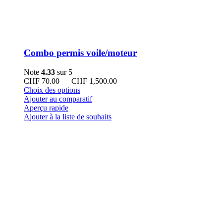
Combo permis voile/moteur
Note
4.33
sur 5
Plage
CHF
70.00
–
CHF
1,500.00
Ce
de
Choix des options
produit
prix :
Ajouter au comparatif
a
CHF 70.00
Aperçu rapide
plusieurs
à
Ajouter à la liste de souhaits
variations.
CHF 1,500.00
Les
options
peuvent
être
choisies
sur
la
page
du
produit