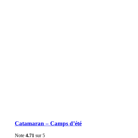
être
choisies
sur
la
page
du
produit
Catamaran – Camps d’été
Note
4.71
sur 5