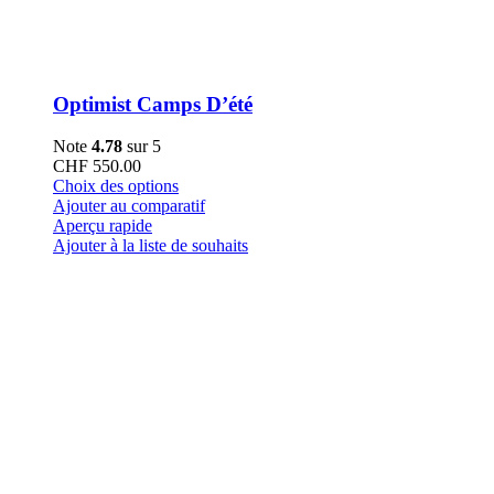
Optimist Camps D’été
Note
4.78
sur 5
CHF
550.00
Ce
Choix des options
produit
Ajouter au comparatif
a
Aperçu rapide
plusieurs
Ajouter à la liste de souhaits
variations.
Les
options
peuvent
être
choisies
sur
la
page
du
produit