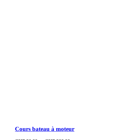
peuvent
être
choisies
sur
la
page
du
produit
Cours bateau à moteur