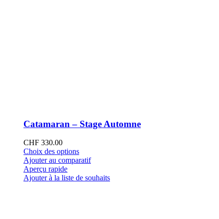
Catamaran – Stage Automne
CHF
330.00
Ce
Choix des options
produit
Ajouter au comparatif
a
Aperçu rapide
plusieurs
Ajouter à la liste de souhaits
variations.
Les
options
peuvent