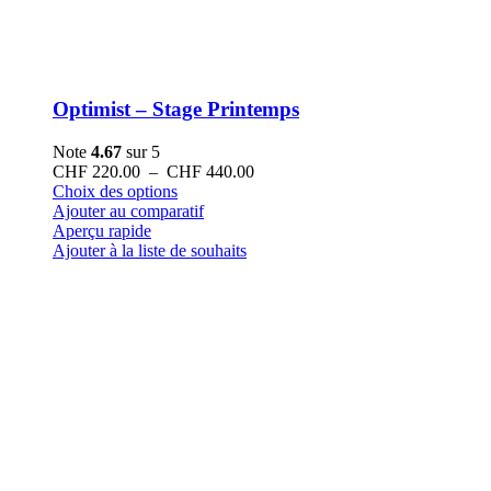
Optimist – Stage Printemps
Note
4.67
sur 5
Plage
CHF
220.00
–
CHF
440.00
Ce
de
Choix des options
produit
prix :
Ajouter au comparatif
a
CHF 220.00
Aperçu rapide
plusieurs
à
Ajouter à la liste de souhaits
variations.
CHF 440.00
Les
options
peuvent
être
choisies
sur
la
page
du
produit