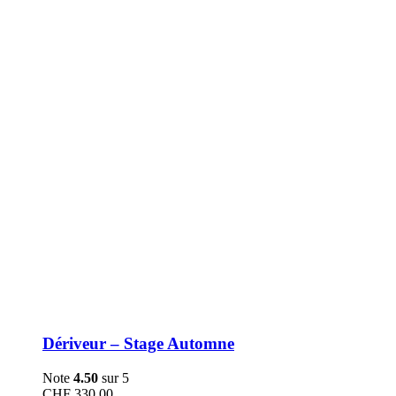
être
choisies
sur
la
page
du
produit
Dériveur – Stage Automne
Note
4.50
sur 5
CHF
330.00