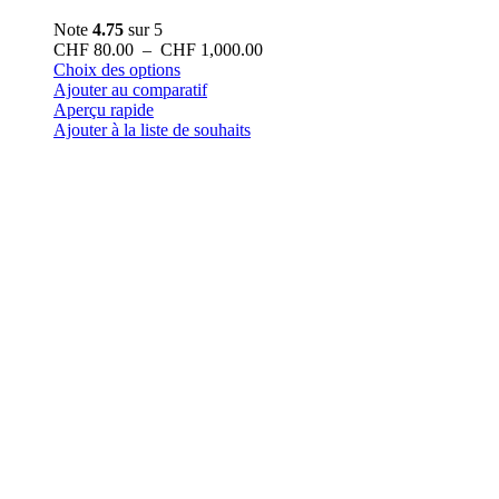
Note
4.75
sur 5
Plage
CHF
80.00
–
CHF
1,000.00
Ce
de
Choix des options
produit
prix :
Ajouter au comparatif
a
CHF 80.00
Aperçu rapide
plusieurs
à
Ajouter à la liste de souhaits
variations.
CHF 1,000.00
Les
options
peuvent
être
choisies
sur
la
page
du
produit