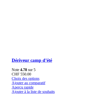
Dériveur camp d’été
Note
4.78
sur 5
CHF
550.00
Ce
Choix des options
produit
Ajouter au comparatif
a
Aperçu rapide
plusieurs
Ajouter à la liste de souhaits
variations.
Les
options
peuvent