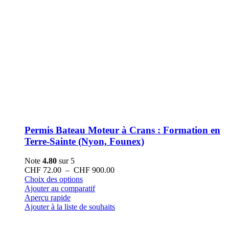
Permis Bateau Moteur à Crans : Formation en
Terre-Sainte (Nyon, Founex)
Note
4.80
sur 5
Plage
CHF
72.00
–
CHF
900.00
Ce
de
Choix des options
produit
prix :
Ajouter au comparatif
a
CHF 72.00
Aperçu rapide
plusieurs
à
Ajouter à la liste de souhaits
variations.
CHF 900.00
Les