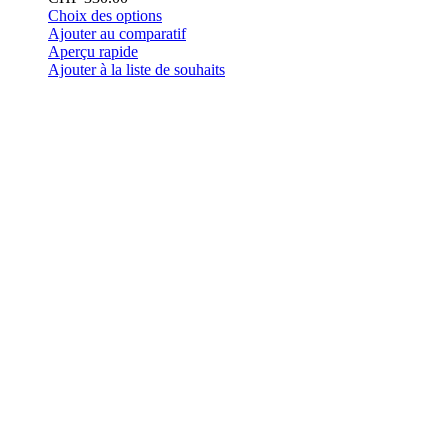
Ce
Choix des options
produit
Ajouter au comparatif
a
Aperçu rapide
plusieurs
Ajouter à la liste de souhaits
variations.
Les
options
peuvent
être
choisies
sur
la
page
du
produit