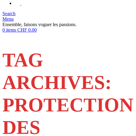
Search
Menu
Ensemble, faisons voguer les passions.
0
items
CHF
0.00
TAG
ARCHIVES:
PROTECTION
DES