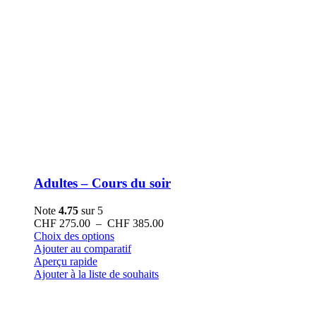
Adultes – Cours du soir
Note
4.75
sur 5
Plage
CHF
275.00
–
CHF
385.00
Ce
de
Choix des options
produit
prix :
Ajouter au comparatif
a
CHF 275.00
Aperçu rapide
plusieurs
à
Ajouter à la liste de souhaits
variations.
CHF 385.00
Les
options