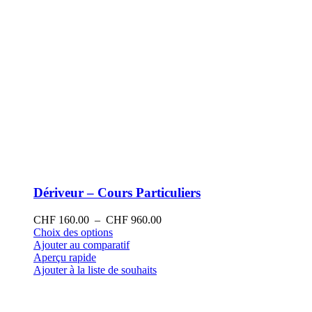
produit
Dériveur – Cours Particuliers
Plage
CHF
160.00
–
CHF
960.00
Ce
de
Choix des options
produit
prix :
Ajouter au comparatif
a
CHF 160.00
Aperçu rapide
plusieurs
à
Ajouter à la liste de souhaits
variations.
CHF 960.00
Les
options