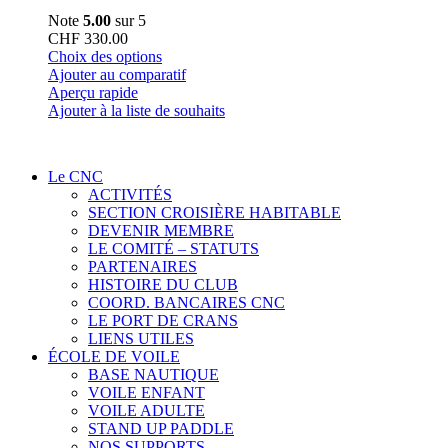
Note
5.00
sur 5
CHF
330.00
Ce
Choix des options
produit
Ajouter au comparatif
a
Aperçu rapide
plusieurs
Ajouter à la liste de souhaits
variations.
Les
options
Le CNC
peuvent
ACTIVITÉS
être
SECTION CROISIÈRE HABITABLE
choisies
DEVENIR MEMBRE
sur
LE COMITÉ – STATUTS
la
PARTENAIRES
page
HISTOIRE DU CLUB
du
COORD. BANCAIRES CNC
produit
LE PORT DE CRANS
LIENS UTILES
ÉCOLE DE VOILE
BASE NAUTIQUE
VOILE ENFANT
VOILE ADULTE
STAND UP PADDLE
NOS SUPPORTS