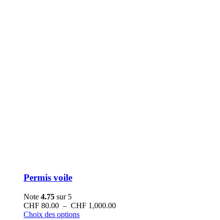
Permis voile
Note
4.75
sur 5
Plage
CHF
80.00
–
CHF
1,000.00
Ce
de
Choix des options