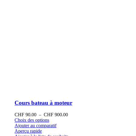
la
page
du
produit
Cours bateau à moteur
Plage
CHF
90.00
–
CHF
900.00
Ce
de
Choix des options
produit
prix :
Ajouter au comparatif
a
CHF 90.00
Aperçu rapide