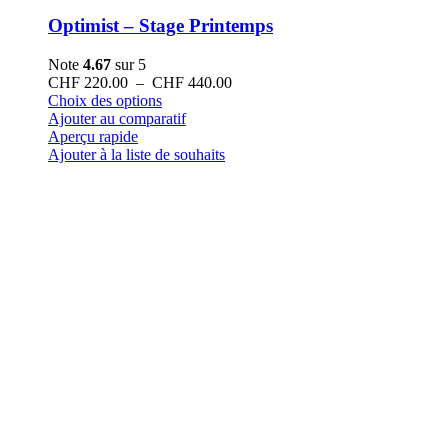
Optimist – Stage Printemps
Note
4.67
sur 5
Plage
CHF
220.00
–
CHF
440.00
Ce
de
Choix des options
produit
prix :
Ajouter au comparatif
a
CHF 220.00
Aperçu rapide
plusieurs
à
Ajouter à la liste de souhaits
variations.
CHF 440.00
Les
options
peuvent
être
choisies
sur
la
page
du
produit