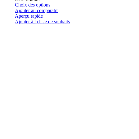
Ce
Choix des options
produit
Ajouter au comparatif
a
Aperçu rapide
plusieurs
Ajouter à la liste de souhaits
variations.
Les
options
peuvent
être
choisies
sur
la
page
du
produit