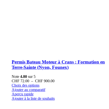
Permis Bateau Moteur à Crans : Formation en
Terre-Sainte (Nyon, Founex)
Note
4.80
sur 5
Plage
CHF
72.00
–
CHF
900.00
Ce
de
Choix des options
produit
prix :
Ajouter au comparatif
a
CHF 72.00
Aperçu rapide
plusieurs
à
Ajouter à la liste de souhaits
variations.
CHF 900.00
Les