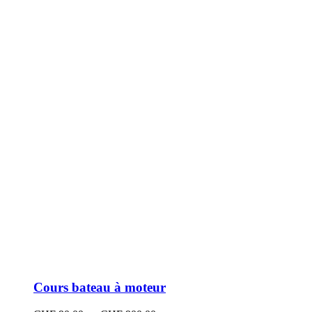
peuvent
être
choisies
sur
la
page
du
produit
Cours bateau à moteur