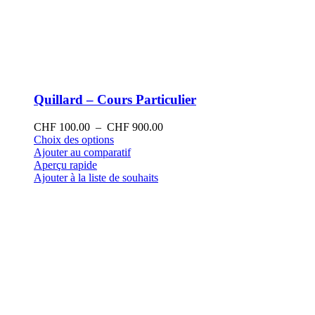
Quillard – Cours Particulier
Plage
CHF
100.00
–
CHF
900.00
Ce
de
Choix des options
produit
prix :
Ajouter au comparatif
a
CHF 100.00
Aperçu rapide
plusieurs
à
Ajouter à la liste de souhaits
variations.
CHF 900.00
Les
options
peuvent
être
choisies
sur
la
page
du