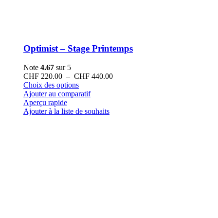
Optimist – Stage Printemps
Note
4.67
sur 5
Plage
CHF
220.00
–
CHF
440.00
Ce
de
Choix des options
produit
prix :
Ajouter au comparatif
a
CHF 220.00
Aperçu rapide
plusieurs
à
Ajouter à la liste de souhaits
variations.
CHF 440.00
Les
options
peuvent
être
choisies
sur
la
page
du
produit