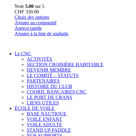
Note
5.00
sur 5
CHF
330.00
Ce
Choix des options
produit
Ajouter au comparatif
a
Aperçu rapide
plusieurs
Ajouter à la liste de souhaits
variations.
Les
options
Le CNC
peuvent
ACTIVITÉS
être
SECTION CROISIÈRE HABITABLE
choisies
DEVENIR MEMBRE
sur
LE COMITÉ – STATUTS
la
PARTENAIRES
page
HISTOIRE DU CLUB
du
COORD. BANCAIRES CNC
produit
LE PORT DE CRANS
LIENS UTILES
ÉCOLE DE VOILE
BASE NAUTIQUE
VOILE ENFANT
VOILE ADULTE
STAND UP PADDLE
NOS SUPPORTS