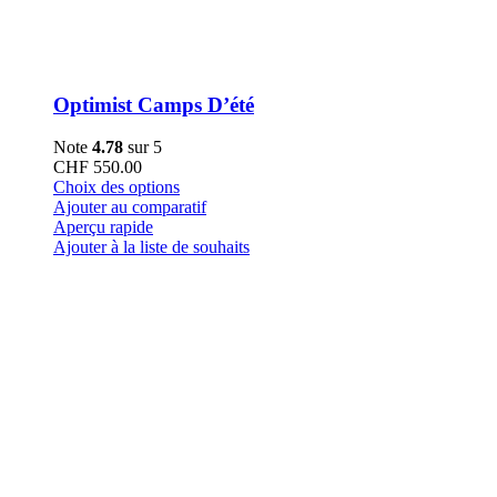
Optimist Camps D’été
Note
4.78
sur 5
CHF
550.00
Ce
Choix des options
produit
Ajouter au comparatif
a
Aperçu rapide
plusieurs
Ajouter à la liste de souhaits
variations.
Les
options
peuvent
être
choisies
sur
la
page
du
produit