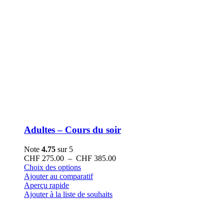
Adultes – Cours du soir
Note
4.75
sur 5
Plage
CHF
275.00
–
CHF
385.00
Ce
de
Choix des options
produit
prix :
Ajouter au comparatif
a
CHF 275.00
Aperçu rapide
plusieurs
à
Ajouter à la liste de souhaits
variations.
CHF 385.00
Les
options