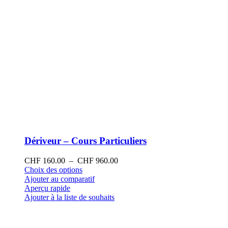
produit
Dériveur – Cours Particuliers
Plage
CHF
160.00
–
CHF
960.00
Ce
de
Choix des options
produit
prix :
Ajouter au comparatif
a
CHF 160.00
Aperçu rapide
plusieurs
à
Ajouter à la liste de souhaits
variations.
CHF 960.00
Les
options