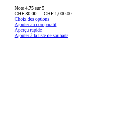
Note
4.75
sur 5
Plage
CHF
80.00
–
CHF
1,000.00
Ce
de
Choix des options
produit
prix :
Ajouter au comparatif
a
CHF 80.00
Aperçu rapide
plusieurs
à
Ajouter à la liste de souhaits
variations.
CHF 1,000.00
Les
options
peuvent
être
choisies
sur
la
page
du
produit