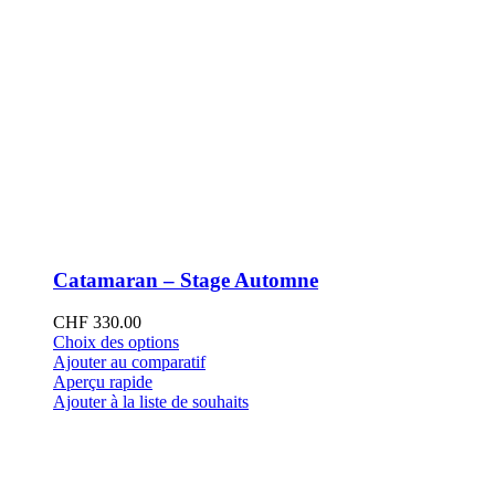
Catamaran – Stage Automne
CHF
330.00
Ce
Choix des options
produit
Ajouter au comparatif
a
Aperçu rapide
plusieurs
Ajouter à la liste de souhaits
variations.
Les
options
peuvent