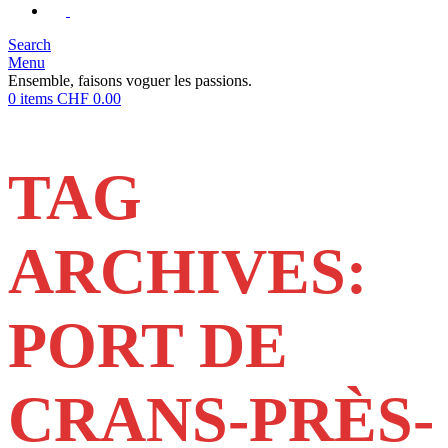
Search
Menu
Ensemble, faisons voguer les passions.
0
items
CHF
0.00
TAG
ARCHIVES:
PORT DE
CRANS-PRÈS-