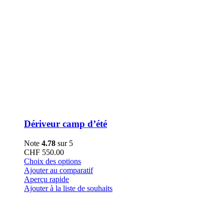
Dériveur camp d’été
Note
4.78
sur 5
CHF
550.00
Ce
Choix des options
produit
Ajouter au comparatif
a
Aperçu rapide
plusieurs
Ajouter à la liste de souhaits
variations.
Les
options
peuvent