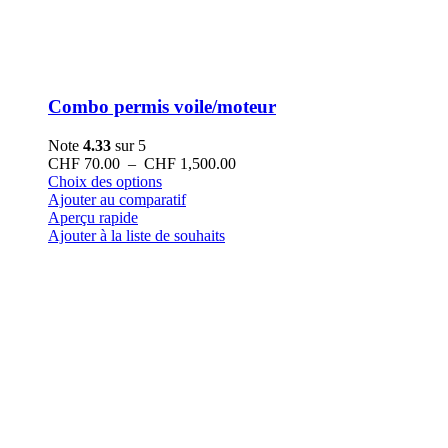
Combo permis voile/moteur
Note
4.33
sur 5
Plage
CHF
70.00
–
CHF
1,500.00
Ce
de
Choix des options
produit
prix :
Ajouter au comparatif
a
CHF 70.00
Aperçu rapide
plusieurs
à
Ajouter à la liste de souhaits
variations.
CHF 1,500.00
Les
options
peuvent
être
choisies
sur
la
page
du
produit