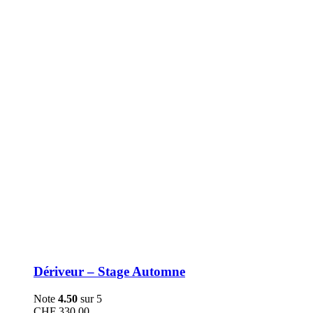
être
choisies
sur
la
page
du
produit
Dériveur – Stage Automne
Note
4.50
sur 5
CHF
330.00