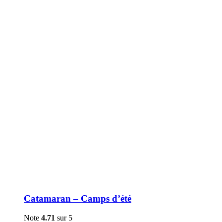
être
choisies
sur
la
page
du
produit
Catamaran – Camps d’été
Note
4.71
sur 5