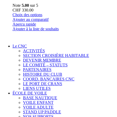
Note
5.00
sur 5
CHF
330.00
Ce
Choix des options
produit
Ajouter au comparatif
a
Aperçu rapide
plusieurs
Ajouter à la liste de souhaits
variations.
Les
options
Le CNC
peuvent
ACTIVITÉS
être
SECTION CROISIÈRE HABITABLE
choisies
DEVENIR MEMBRE
sur
LE COMITÉ – STATUTS
la
PARTENAIRES
page
HISTOIRE DU CLUB
du
COORD. BANCAIRES CNC
produit
LE PORT DE CRANS
LIENS UTILES
ÉCOLE DE VOILE
BASE NAUTIQUE
VOILE ENFANT
VOILE ADULTE
STAND UP PADDLE
NOS SUPPORTS