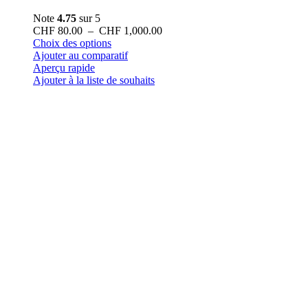
Note
4.75
sur 5
Plage
CHF
80.00
–
CHF
1,000.00
Ce
de
Choix des options
produit
prix :
Ajouter au comparatif
a
CHF 80.00
Aperçu rapide
plusieurs
à
Ajouter à la liste de souhaits
variations.
CHF 1,000.00
Les
options
peuvent
être
choisies
sur
la
page
du
produit