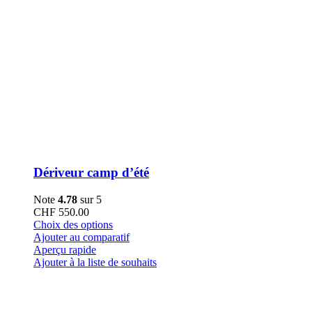
Dériveur camp d’été
Note
4.78
sur 5
CHF
550.00
Ce
Choix des options
produit
Ajouter au comparatif
a
Aperçu rapide
plusieurs
Ajouter à la liste de souhaits
variations.
Les
options
peuvent