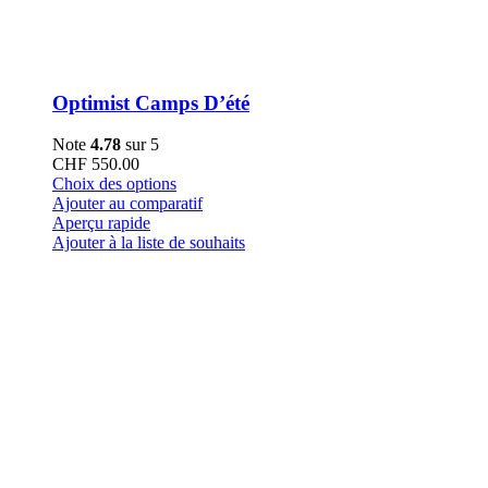
Optimist Camps D’été
Note
4.78
sur 5
CHF
550.00
Ce
Choix des options
produit
Ajouter au comparatif
a
Aperçu rapide
plusieurs
Ajouter à la liste de souhaits
variations.
Les
options
peuvent
être
choisies
sur
la
page
du
produit