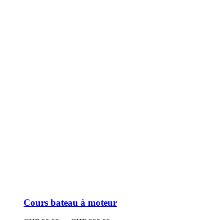
peuvent
être
choisies
sur
la
page
du
produit
Cours bateau à moteur