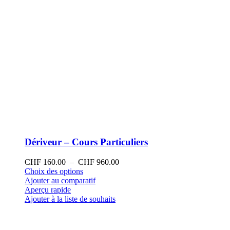
produit
Dériveur – Cours Particuliers
Plage
CHF
160.00
–
CHF
960.00
Ce
de
Choix des options
produit
prix :
Ajouter au comparatif
a
CHF 160.00
Aperçu rapide
plusieurs
à
Ajouter à la liste de souhaits
variations.
CHF 960.00
Les
options