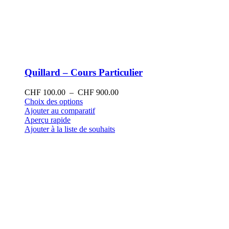
Quillard – Cours Particulier
Plage
CHF
100.00
–
CHF
900.00
Ce
de
Choix des options
produit
prix :
Ajouter au comparatif
a
CHF 100.00
Aperçu rapide
plusieurs
à
Ajouter à la liste de souhaits
variations.
CHF 900.00
Les
options
peuvent
être
choisies
sur
la
page
du