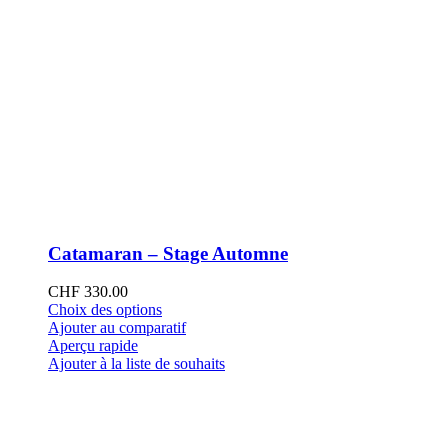
Catamaran – Stage Automne
CHF
330.00
Ce
Choix des options
produit
Ajouter au comparatif
a
Aperçu rapide
plusieurs
Ajouter à la liste de souhaits
variations.
Les
options
peuvent