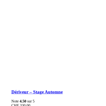
être
choisies
sur
la
page
du
produit
Dériveur – Stage Automne
Note
4.50
sur 5
CHF
330.00