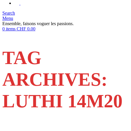
Search
Menu
Ensemble, faisons voguer les passions.
0
items
CHF
0.00
TAG
ARCHIVES:
LUTHI 14M20