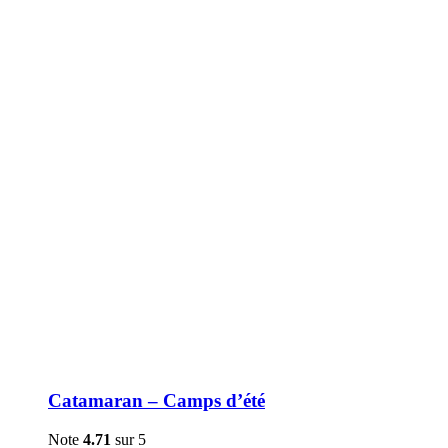
être
choisies
sur
la
page
du
produit
Catamaran – Camps d’été
Note
4.71
sur 5