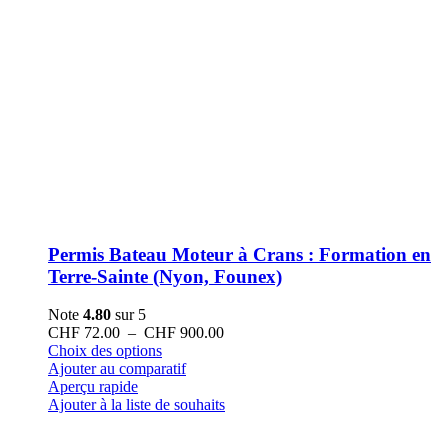
Permis Bateau Moteur à Crans : Formation en
Terre-Sainte (Nyon, Founex)
Note
4.80
sur 5
Plage
CHF
72.00
–
CHF
900.00
Ce
de
Choix des options
produit
prix :
Ajouter au comparatif
a
CHF 72.00
Aperçu rapide
plusieurs
à
Ajouter à la liste de souhaits
variations.
CHF 900.00
Les