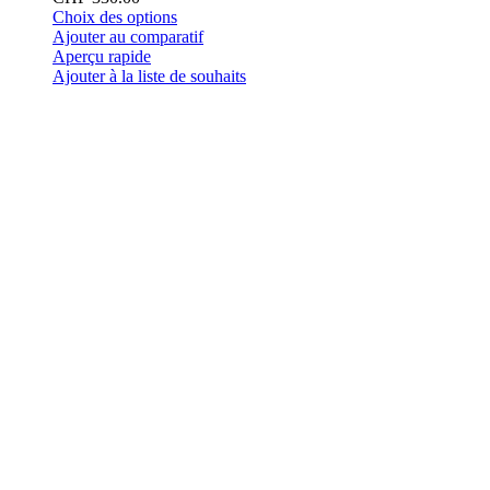
Ce
Choix des options
produit
Ajouter au comparatif
a
Aperçu rapide
plusieurs
Ajouter à la liste de souhaits
variations.
Les
options
peuvent
être
choisies
sur
la
page
du
produit