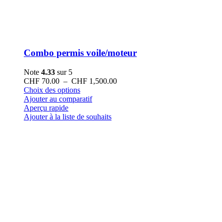
Combo permis voile/moteur
Note
4.33
sur 5
Plage
CHF
70.00
–
CHF
1,500.00
Ce
de
Choix des options
produit
prix :
Ajouter au comparatif
a
CHF 70.00
Aperçu rapide
plusieurs
à
Ajouter à la liste de souhaits
variations.
CHF 1,500.00
Les
options
peuvent
être
choisies
sur
la
page
du
produit