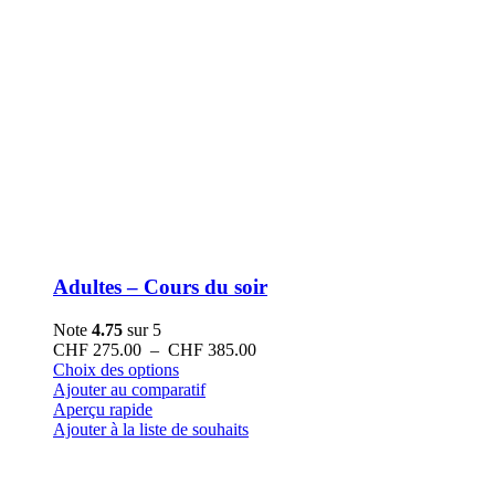
Adultes – Cours du soir
Note
4.75
sur 5
Plage
CHF
275.00
–
CHF
385.00
Ce
de
Choix des options
produit
prix :
Ajouter au comparatif
a
CHF 275.00
Aperçu rapide
plusieurs
à
Ajouter à la liste de souhaits
variations.
CHF 385.00
Les
options