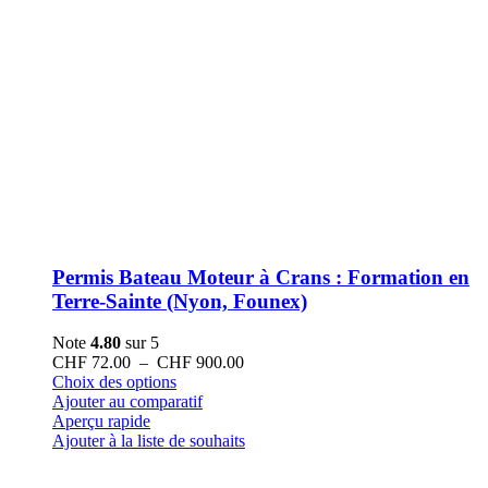
Permis Bateau Moteur à Crans : Formation en
Terre-Sainte (Nyon, Founex)
Note
4.80
sur 5
Plage
CHF
72.00
–
CHF
900.00
Ce
de
Choix des options
produit
prix :
Ajouter au comparatif
a
CHF 72.00
Aperçu rapide
plusieurs
à
Ajouter à la liste de souhaits
variations.
CHF 900.00
Les