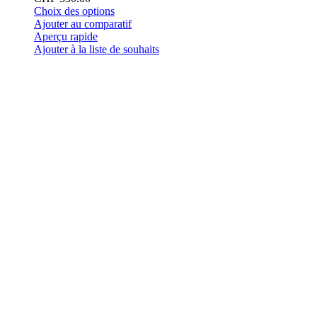
Ce
Choix des options
produit
Ajouter au comparatif
a
Aperçu rapide
plusieurs
Ajouter à la liste de souhaits
variations.
Les
options
peuvent
être
choisies
sur
la
page
du
produit