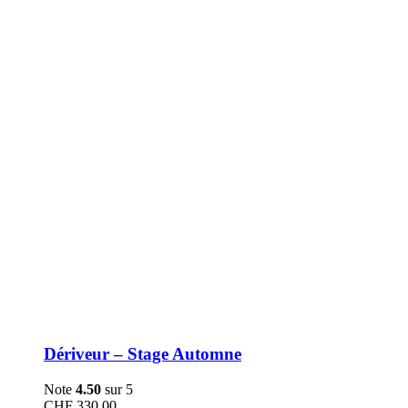
être
choisies
sur
la
page
du
produit
Dériveur – Stage Automne
Note
4.50
sur 5
CHF
330.00