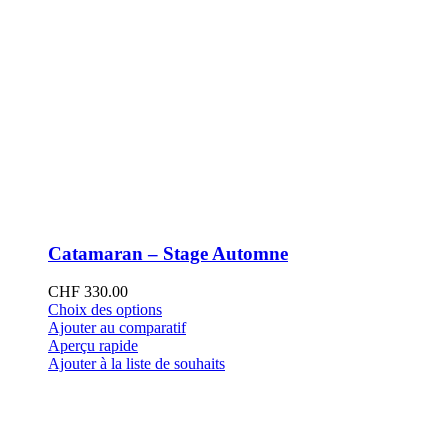
Catamaran – Stage Automne
CHF
330.00
Ce
Choix des options
produit
Ajouter au comparatif
a
Aperçu rapide
plusieurs
Ajouter à la liste de souhaits
variations.
Les
options
peuvent