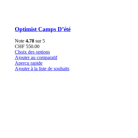
Optimist Camps D’été
Note
4.78
sur 5
CHF
550.00
Ce
Choix des options
produit
Ajouter au comparatif
a
Aperçu rapide
plusieurs
Ajouter à la liste de souhaits
variations.
Les
options
peuvent
être
choisies
sur
la
page
du
produit