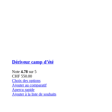
Dériveur camp d’été
Note
4.78
sur 5
CHF
550.00
Ce
Choix des options
produit
Ajouter au comparatif
a
Aperçu rapide
plusieurs
Ajouter à la liste de souhaits
variations.
Les
options
peuvent