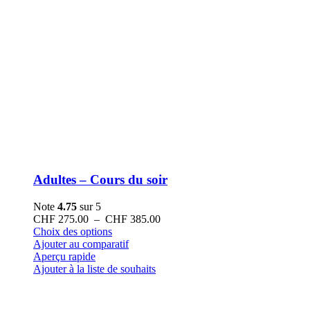
Adultes – Cours du soir
Note
4.75
sur 5
Plage
CHF
275.00
–
CHF
385.00
Ce
de
Choix des options
produit
prix :
Ajouter au comparatif
a
CHF 275.00
Aperçu rapide
plusieurs
à
Ajouter à la liste de souhaits
variations.
CHF 385.00
Les
options