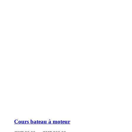
peuvent
être
choisies
sur
la
page
du
produit
Cours bateau à moteur