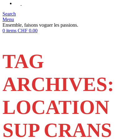
Search
Menu
Ensemble, faisons voguer les passions.
0
items
CHF
0.00
TAG
ARCHIVES:
LOCATION
SUP CRANS