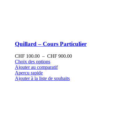
Quillard – Cours Particulier
Plage
CHF
100.00
–
CHF
900.00
Ce
de
Choix des options
produit
prix :
Ajouter au comparatif
a
CHF 100.00
Aperçu rapide
plusieurs
à
Ajouter à la liste de souhaits
variations.
CHF 900.00
Les
options
peuvent
être
choisies
sur
la
page
du