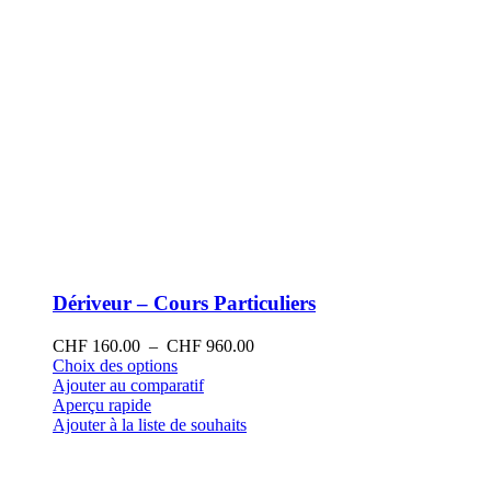
produit
Dériveur – Cours Particuliers
Plage
CHF
160.00
–
CHF
960.00
Ce
de
Choix des options
produit
prix :
Ajouter au comparatif
a
CHF 160.00
Aperçu rapide
plusieurs
à
Ajouter à la liste de souhaits
variations.
CHF 960.00
Les
options