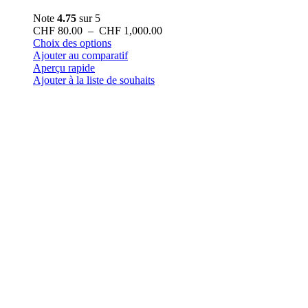
Note
4.75
sur 5
Plage
CHF
80.00
–
CHF
1,000.00
Ce
de
Choix des options
produit
prix :
Ajouter au comparatif
a
CHF 80.00
Aperçu rapide
plusieurs
à
Ajouter à la liste de souhaits
variations.
CHF 1,000.00
Les
options
peuvent
être
choisies
sur
la
page
du
produit