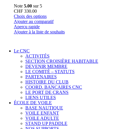
Note
5.00
sur 5
CHF
330.00
Ce
Choix des options
produit
Ajouter au comparatif
a
Aperçu rapide
plusieurs
Ajouter à la liste de souhaits
variations.
Les
options
Le CNC
peuvent
ACTIVITÉS
être
SECTION CROISIÈRE HABITABLE
choisies
DEVENIR MEMBRE
sur
LE COMITÉ – STATUTS
la
PARTENAIRES
page
HISTOIRE DU CLUB
du
COORD. BANCAIRES CNC
produit
LE PORT DE CRANS
LIENS UTILES
ÉCOLE DE VOILE
BASE NAUTIQUE
VOILE ENFANT
VOILE ADULTE
STAND UP PADDLE
NOS SUPPORTS