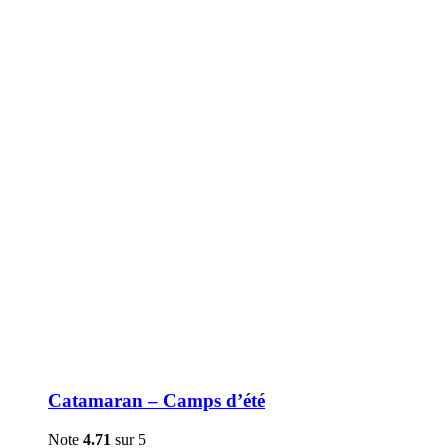
être
choisies
sur
la
page
du
produit
Catamaran – Camps d’été
Note
4.71
sur 5