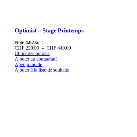
Optimist – Stage Printemps
Note
4.67
sur 5
Plage
CHF
220.00
–
CHF
440.00
Ce
de
Choix des options
produit
prix :
Ajouter au comparatif
a
CHF 220.00
Aperçu rapide
plusieurs
à
Ajouter à la liste de souhaits
variations.
CHF 440.00
Les
options
peuvent
être
choisies
sur
la
page
du
produit