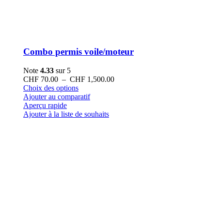
Combo permis voile/moteur
Note
4.33
sur 5
Plage
CHF
70.00
–
CHF
1,500.00
Ce
de
Choix des options
produit
prix :
Ajouter au comparatif
a
CHF 70.00
Aperçu rapide
plusieurs
à
Ajouter à la liste de souhaits
variations.
CHF 1,500.00
Les
options
peuvent
être
choisies
sur
la
page
du
produit