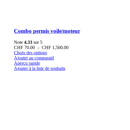
Combo permis voile/moteur
Note
4.33
sur 5
Plage
CHF
70.00
–
CHF
1,500.00
Ce
de
Choix des options
produit
prix :
Ajouter au comparatif
a
CHF 70.00
Aperçu rapide
plusieurs
à
Ajouter à la liste de souhaits
variations.
CHF 1,500.00
Les
options
peuvent
être
choisies
sur
la
page
du
produit