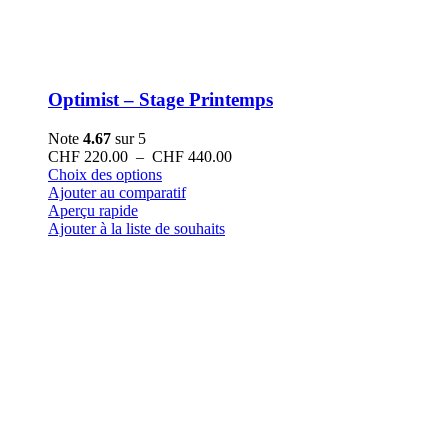
Optimist – Stage Printemps
Note
4.67
sur 5
Plage
CHF
220.00
–
CHF
440.00
Ce
de
Choix des options
produit
prix :
Ajouter au comparatif
a
CHF 220.00
Aperçu rapide
plusieurs
à
Ajouter à la liste de souhaits
variations.
CHF 440.00
Les
options
peuvent
être
choisies
sur
la
page
du
produit