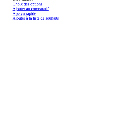
Ce
Choix des options
produit
Ajouter au comparatif
a
Aperçu rapide
plusieurs
Ajouter à la liste de souhaits
variations.
Les
options
peuvent
être
choisies
sur
la
page
du
produit