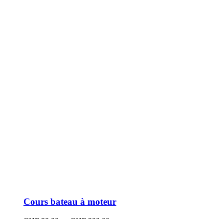
peuvent
être
choisies
sur
la
page
du
produit
Cours bateau à moteur