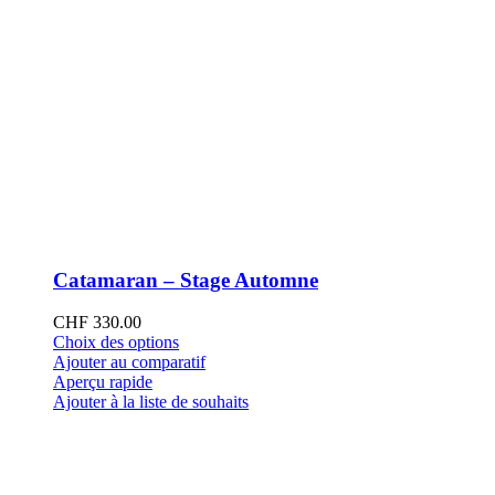
Catamaran – Stage Automne
CHF
330.00
Ce
Choix des options
produit
Ajouter au comparatif
a
Aperçu rapide
plusieurs
Ajouter à la liste de souhaits
variations.
Les
options
peuvent