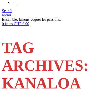
Search
Menu
Ensemble, faisons voguer les passions.
0
items
CHF
0.00
TAG
ARCHIVES:
KANALOA