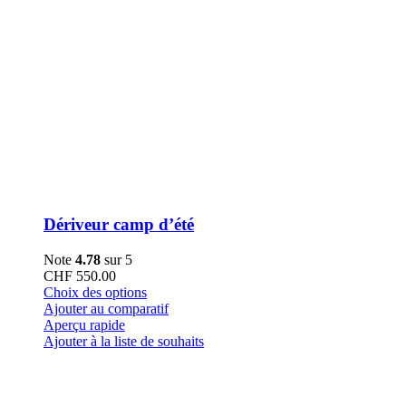
Dériveur camp d’été
Note
4.78
sur 5
CHF
550.00
Ce
Choix des options
produit
Ajouter au comparatif
a
Aperçu rapide
plusieurs
Ajouter à la liste de souhaits
variations.
Les
options
peuvent