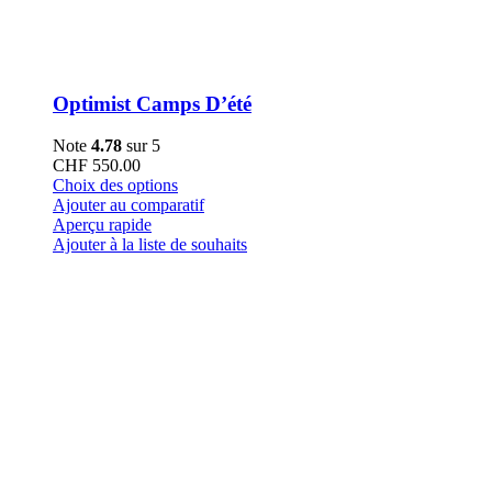
Optimist Camps D’été
Note
4.78
sur 5
CHF
550.00
Ce
Choix des options
produit
Ajouter au comparatif
a
Aperçu rapide
plusieurs
Ajouter à la liste de souhaits
variations.
Les
options
peuvent
être
choisies
sur
la
page
du
produit