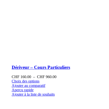
produit
Dériveur – Cours Particuliers
Plage
CHF
160.00
–
CHF
960.00
Ce
de
Choix des options
produit
prix :
Ajouter au comparatif
a
CHF 160.00
Aperçu rapide
plusieurs
à
Ajouter à la liste de souhaits
variations.
CHF 960.00
Les
options