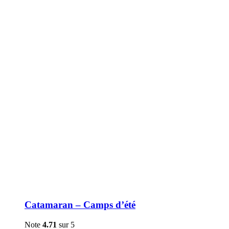
être
choisies
sur
la
page
du
produit
Catamaran – Camps d’été
Note
4.71
sur 5