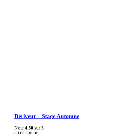
être
choisies
sur
la
page
du
produit
Dériveur – Stage Automne
Note
4.50
sur 5
CHF
330.00