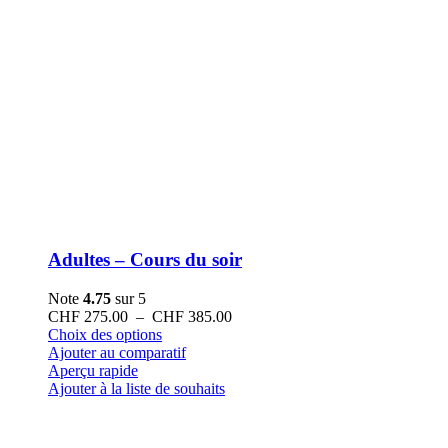
Adultes – Cours du soir
Note
4.75
sur 5
Plage
CHF
275.00
–
CHF
385.00
Ce
de
Choix des options
produit
prix :
Ajouter au comparatif
a
CHF 275.00
Aperçu rapide
plusieurs
à
Ajouter à la liste de souhaits
variations.
CHF 385.00
Les
options