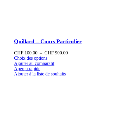
Quillard – Cours Particulier
Plage
CHF
100.00
–
CHF
900.00
Ce
de
Choix des options
produit
prix :
Ajouter au comparatif
a
CHF 100.00
Aperçu rapide
plusieurs
à
Ajouter à la liste de souhaits
variations.
CHF 900.00
Les
options
peuvent
être
choisies
sur
la
page
du