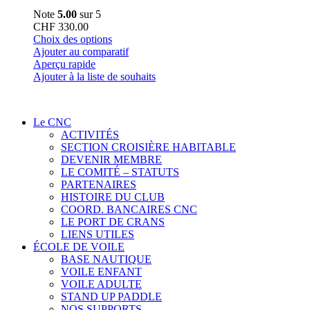
Note
5.00
sur 5
CHF
330.00
Ce
Choix des options
produit
Ajouter au comparatif
a
Aperçu rapide
plusieurs
Ajouter à la liste de souhaits
variations.
Les
options
Le CNC
peuvent
ACTIVITÉS
être
SECTION CROISIÈRE HABITABLE
choisies
DEVENIR MEMBRE
sur
LE COMITÉ – STATUTS
la
PARTENAIRES
page
HISTOIRE DU CLUB
du
COORD. BANCAIRES CNC
produit
LE PORT DE CRANS
LIENS UTILES
ÉCOLE DE VOILE
BASE NAUTIQUE
VOILE ENFANT
VOILE ADULTE
STAND UP PADDLE
NOS SUPPORTS