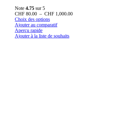
Note
4.75
sur 5
Plage
CHF
80.00
–
CHF
1,000.00
Ce
de
Choix des options
produit
prix :
Ajouter au comparatif
a
CHF 80.00
Aperçu rapide
plusieurs
à
Ajouter à la liste de souhaits
variations.
CHF 1,000.00
Les
options
peuvent
être
choisies
sur
la
page
du
produit