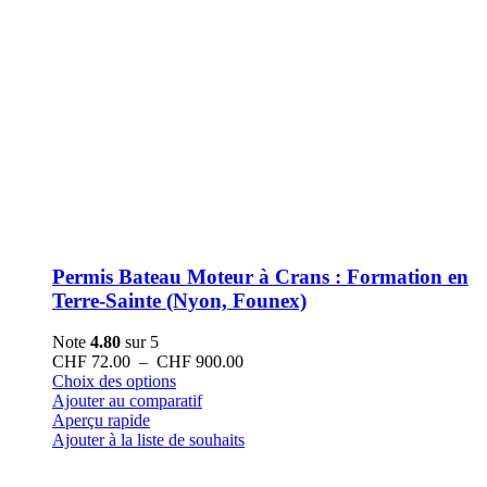
Permis Bateau Moteur à Crans : Formation en
Terre-Sainte (Nyon, Founex)
Note
4.80
sur 5
Plage
CHF
72.00
–
CHF
900.00
Ce
de
Choix des options
produit
prix :
Ajouter au comparatif
a
CHF 72.00
Aperçu rapide
plusieurs
à
Ajouter à la liste de souhaits
variations.
CHF 900.00
Les