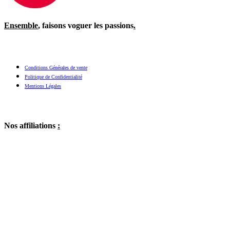
Ensemble
, faisons voguer les passions
.
Conditions Générales de vente
Politique de Confidentialité
Mentions Légales
Nos affiliations
: