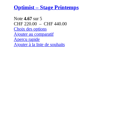
Optimist – Stage Printemps
Note
4.67
sur 5
Plage
CHF
220.00
–
CHF
440.00
Ce
de
Choix des options
produit
prix :
Ajouter au comparatif
a
CHF 220.00
Aperçu rapide
plusieurs
à
Ajouter à la liste de souhaits
variations.
CHF 440.00
Les
options
peuvent
être
choisies
sur
la
page
du
produit