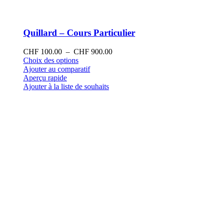
Quillard – Cours Particulier
Plage
CHF
100.00
–
CHF
900.00
Ce
de
Choix des options
produit
prix :
Ajouter au comparatif
a
CHF 100.00
Aperçu rapide
plusieurs
à
Ajouter à la liste de souhaits
variations.
CHF 900.00
Les
options
peuvent
être
choisies
sur
la
page
du
produit