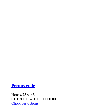
Permis voile
Note
4.75
sur 5
Plage
CHF
80.00
–
CHF
1,000.00
Ce
de
Choix des options