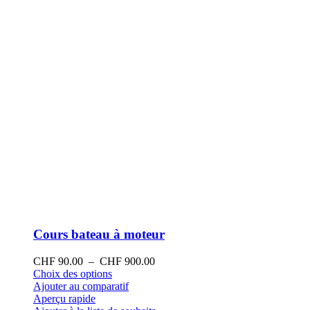
la
page
du
produit
Cours bateau à moteur
Plage
CHF
90.00
–
CHF
900.00
Ce
de
Choix des options
produit
prix :
Ajouter au comparatif
a
CHF 90.00
Aperçu rapide