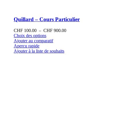
Quillard – Cours Particulier
Plage
CHF
100.00
–
CHF
900.00
Ce
de
Choix des options
produit
prix :
Ajouter au comparatif
a
CHF 100.00
Aperçu rapide
plusieurs
à
Ajouter à la liste de souhaits
variations.
CHF 900.00
Les
options
peuvent
être
choisies
sur
la
page
du
produit