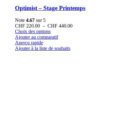
Optimist – Stage Printemps
Note
4.67
sur 5
Plage
CHF
220.00
–
CHF
440.00
Ce
de
Choix des options
produit
prix :
Ajouter au comparatif
a
CHF 220.00
Aperçu rapide
plusieurs
à
Ajouter à la liste de souhaits
variations.
CHF 440.00
Les
options
peuvent
être
choisies
sur
la
page
du
produit