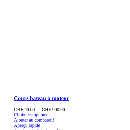
la
page
du
produit
Cours bateau à moteur
Plage
CHF
90.00
–
CHF
900.00
Ce
de
Choix des options
produit
prix :
Ajouter au comparatif
a
CHF 90.00
Aperçu rapide