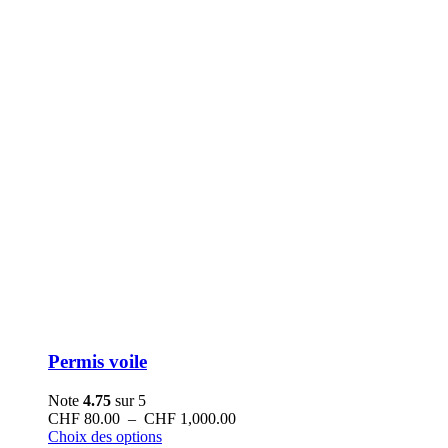
Permis voile
Note
4.75
sur 5
Plage
CHF
80.00
–
CHF
1,000.00
Ce
de
Choix des options