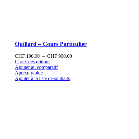
Quillard – Cours Particulier
Plage
CHF
100.00
–
CHF
900.00
Ce
de
Choix des options
produit
prix :
Ajouter au comparatif
a
CHF 100.00
Aperçu rapide
plusieurs
à
Ajouter à la liste de souhaits
variations.
CHF 900.00
Les
options
peuvent
être
choisies
sur
la
page
du