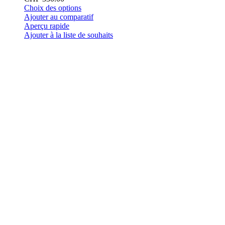
Ce
Choix des options
produit
Ajouter au comparatif
a
Aperçu rapide
plusieurs
Ajouter à la liste de souhaits
variations.
Les
options
peuvent
être
choisies
sur
la
page
du
produit