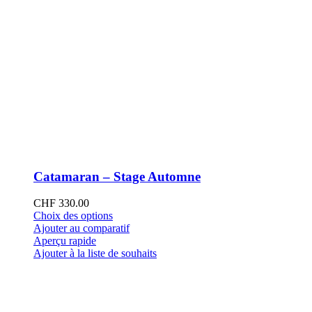
Catamaran – Stage Automne
CHF
330.00
Ce
Choix des options
produit
Ajouter au comparatif
a
Aperçu rapide
plusieurs
Ajouter à la liste de souhaits
variations.
Les
options
peuvent