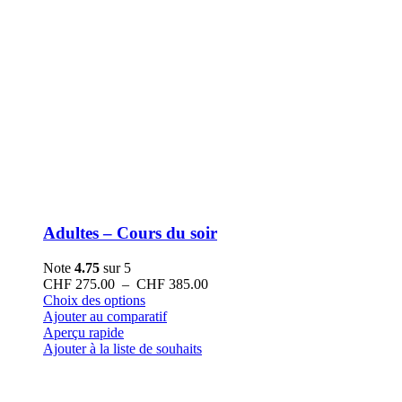
Adultes – Cours du soir
Note
4.75
sur 5
Plage
CHF
275.00
–
CHF
385.00
Ce
de
Choix des options
produit
prix :
Ajouter au comparatif
a
CHF 275.00
Aperçu rapide
plusieurs
à
Ajouter à la liste de souhaits
variations.
CHF 385.00
Les
options