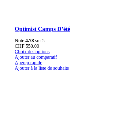
Optimist Camps D’été
Note
4.78
sur 5
CHF
550.00
Ce
Choix des options
produit
Ajouter au comparatif
a
Aperçu rapide
plusieurs
Ajouter à la liste de souhaits
variations.
Les
options
peuvent
être
choisies
sur
la
page
du
produit