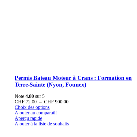
Permis Bateau Moteur à Crans : Formation en
Terre-Sainte (Nyon, Founex)
Note
4.80
sur 5
Plage
CHF
72.00
–
CHF
900.00
Ce
de
Choix des options
produit
prix :
Ajouter au comparatif
a
CHF 72.00
Aperçu rapide
plusieurs
à
Ajouter à la liste de souhaits
variations.
CHF 900.00
Les