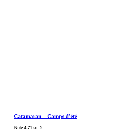
être
choisies
sur
la
page
du
produit
Catamaran – Camps d’été
Note
4.71
sur 5