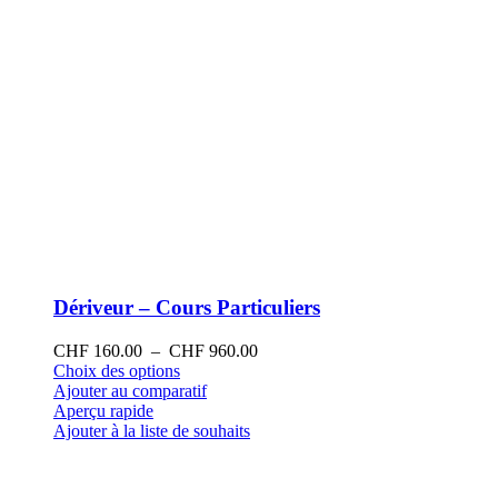
produit
Dériveur – Cours Particuliers
Plage
CHF
160.00
–
CHF
960.00
Ce
de
Choix des options
produit
prix :
Ajouter au comparatif
a
CHF 160.00
Aperçu rapide
plusieurs
à
Ajouter à la liste de souhaits
variations.
CHF 960.00
Les
options