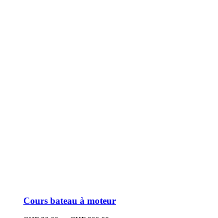
peuvent
être
choisies
sur
la
page
du
produit
Cours bateau à moteur