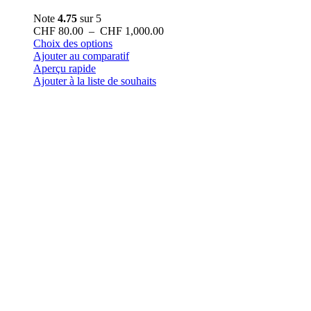
Note
4.75
sur 5
Plage
CHF
80.00
–
CHF
1,000.00
Ce
de
Choix des options
produit
prix :
Ajouter au comparatif
a
CHF 80.00
Aperçu rapide
plusieurs
à
Ajouter à la liste de souhaits
variations.
CHF 1,000.00
Les
options
peuvent
être
choisies
sur
la
page
du
produit