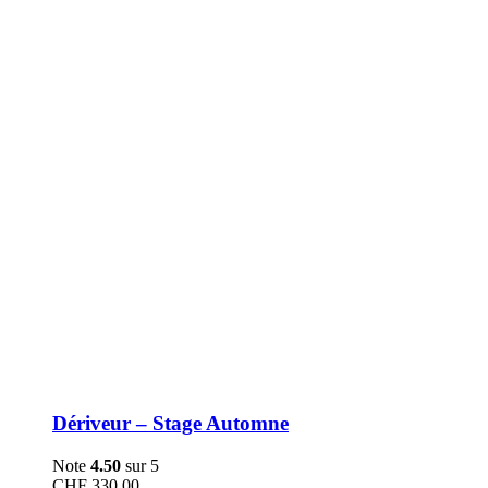
être
choisies
sur
la
page
du
produit
Dériveur – Stage Automne
Note
4.50
sur 5
CHF
330.00