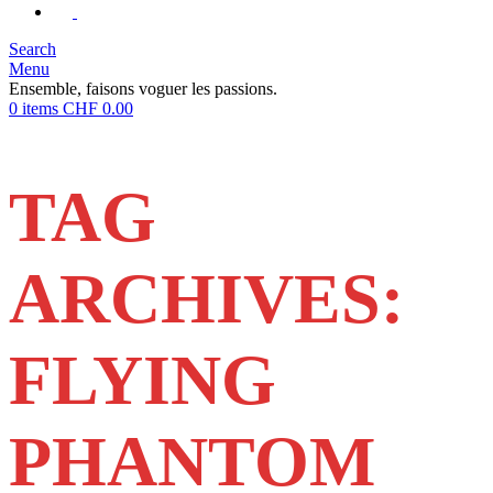
Search
Menu
Ensemble, faisons voguer les passions.
0
items
CHF
0.00
TAG
ARCHIVES:
FLYING
PHANTOM