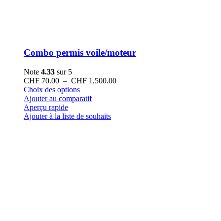
Combo permis voile/moteur
Note
4.33
sur 5
Plage
CHF
70.00
–
CHF
1,500.00
Ce
de
Choix des options
produit
prix :
Ajouter au comparatif
a
CHF 70.00
Aperçu rapide
plusieurs
à
Ajouter à la liste de souhaits
variations.
CHF 1,500.00
Les
options
peuvent
être
choisies
sur
la
page
du
produit