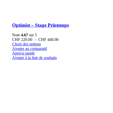
Optimist – Stage Printemps
Note
4.67
sur 5
Plage
CHF
220.00
–
CHF
440.00
Ce
de
Choix des options
produit
prix :
Ajouter au comparatif
a
CHF 220.00
Aperçu rapide
plusieurs
à
Ajouter à la liste de souhaits
variations.
CHF 440.00
Les
options
peuvent
être
choisies
sur
la
page
du
produit