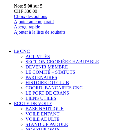
Note
5.00
sur 5
CHF
330.00
Ce
Choix des options
produit
Ajouter au comparatif
a
Aperçu rapide
plusieurs
Ajouter à la liste de souhaits
variations.
Les
options
Le CNC
peuvent
ACTIVITÉS
être
SECTION CROISIÈRE HABITABLE
choisies
DEVENIR MEMBRE
sur
LE COMITÉ – STATUTS
la
PARTENAIRES
page
HISTOIRE DU CLUB
du
COORD. BANCAIRES CNC
produit
LE PORT DE CRANS
LIENS UTILES
ÉCOLE DE VOILE
BASE NAUTIQUE
VOILE ENFANT
VOILE ADULTE
STAND UP PADDLE
NOS SUPPORTS