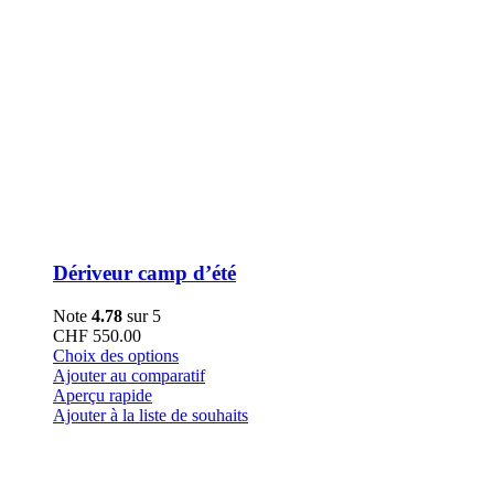
Dériveur camp d’été
Note
4.78
sur 5
CHF
550.00
Ce
Choix des options
produit
Ajouter au comparatif
a
Aperçu rapide
plusieurs
Ajouter à la liste de souhaits
variations.
Les
options
peuvent