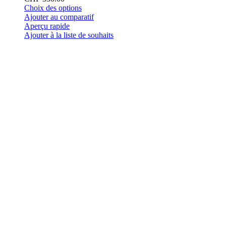
Ce
Choix des options
produit
Ajouter au comparatif
a
Aperçu rapide
plusieurs
Ajouter à la liste de souhaits
variations.
Les
options
peuvent
être
choisies
sur
la
page
du
produit