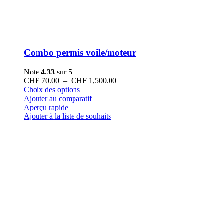
Combo permis voile/moteur
Note
4.33
sur 5
Plage
CHF
70.00
–
CHF
1,500.00
Ce
de
Choix des options
produit
prix :
Ajouter au comparatif
a
CHF 70.00
Aperçu rapide
plusieurs
à
Ajouter à la liste de souhaits
variations.
CHF 1,500.00
Les
options
peuvent
être
choisies
sur
la
page
du
produit