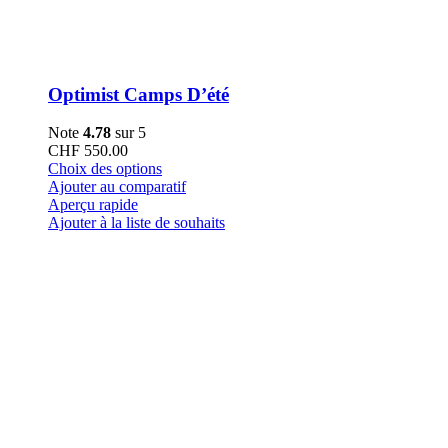
Optimist Camps D’été
Note
4.78
sur 5
CHF
550.00
Ce
Choix des options
produit
Ajouter au comparatif
a
Aperçu rapide
plusieurs
Ajouter à la liste de souhaits
variations.
Les
options
peuvent
être
choisies
sur
la
page
du
produit