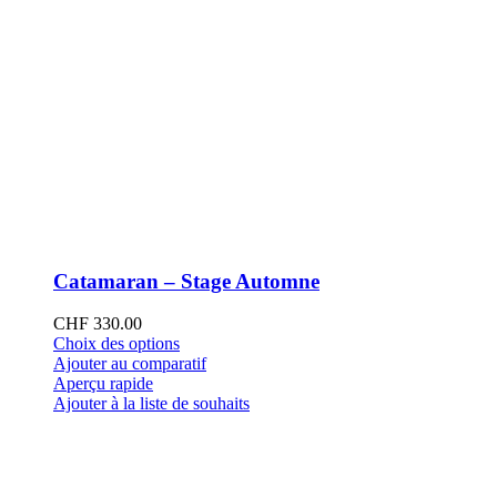
Catamaran – Stage Automne
CHF
330.00
Ce
Choix des options
produit
Ajouter au comparatif
a
Aperçu rapide
plusieurs
Ajouter à la liste de souhaits
variations.
Les
options
peuvent