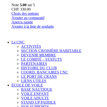
Note
5.00
sur 5
CHF
330.00
Ce
Choix des options
produit
Ajouter au comparatif
a
Aperçu rapide
plusieurs
Ajouter à la liste de souhaits
variations.
Les
options
Le CNC
peuvent
ACTIVITÉS
être
SECTION CROISIÈRE HABITABLE
choisies
DEVENIR MEMBRE
sur
LE COMITÉ – STATUTS
la
PARTENAIRES
page
HISTOIRE DU CLUB
du
COORD. BANCAIRES CNC
produit
LE PORT DE CRANS
LIENS UTILES
ÉCOLE DE VOILE
BASE NAUTIQUE
VOILE ENFANT
VOILE ADULTE
STAND UP PADDLE
NOS SUPPORTS