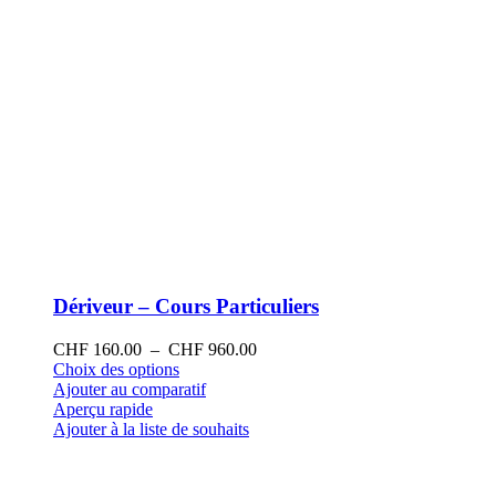
produit
Dériveur – Cours Particuliers
Plage
CHF
160.00
–
CHF
960.00
Ce
de
Choix des options
produit
prix :
Ajouter au comparatif
a
CHF 160.00
Aperçu rapide
plusieurs
à
Ajouter à la liste de souhaits
variations.
CHF 960.00
Les
options