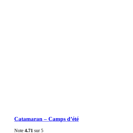
être
choisies
sur
la
page
du
produit
Catamaran – Camps d’été
Note
4.71
sur 5