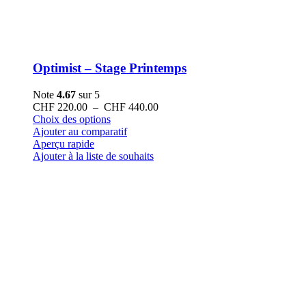
Optimist – Stage Printemps
Note
4.67
sur 5
Plage
CHF
220.00
–
CHF
440.00
Ce
de
Choix des options
produit
prix :
Ajouter au comparatif
a
CHF 220.00
Aperçu rapide
plusieurs
à
Ajouter à la liste de souhaits
variations.
CHF 440.00
Les
options
peuvent
être
choisies
sur
la
page
du
produit