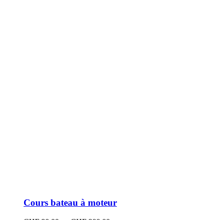
peuvent
être
choisies
sur
la
page
du
produit
Cours bateau à moteur