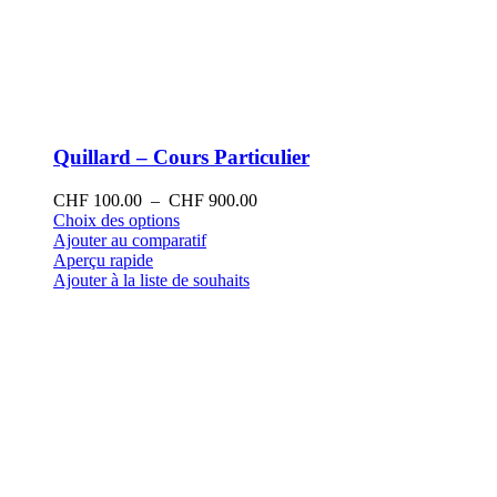
Quillard – Cours Particulier
Plage
CHF
100.00
–
CHF
900.00
Ce
de
Choix des options
produit
prix :
Ajouter au comparatif
a
CHF 100.00
Aperçu rapide
plusieurs
à
Ajouter à la liste de souhaits
variations.
CHF 900.00
Les
options
peuvent
être
choisies
sur
la
page
du