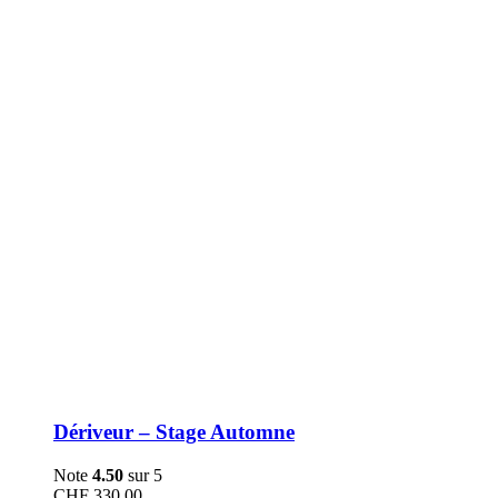
être
choisies
sur
la
page
du
produit
Dériveur – Stage Automne
Note
4.50
sur 5
CHF
330.00