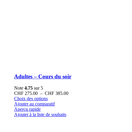
Adultes – Cours du soir
Note
4.75
sur 5
Plage
CHF
275.00
–
CHF
385.00
Ce
de
Choix des options
produit
prix :
Ajouter au comparatif
a
CHF 275.00
Aperçu rapide
plusieurs
à
Ajouter à la liste de souhaits
variations.
CHF 385.00
Les
options