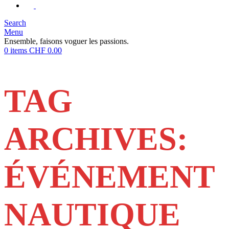
Search
Menu
Ensemble, faisons voguer les passions.
0
items
CHF
0.00
TAG
ARCHIVES:
ÉVÉNEMENT
NAUTIQUE