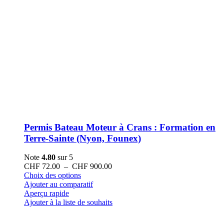
Permis Bateau Moteur à Crans : Formation en
Terre-Sainte (Nyon, Founex)
Note
4.80
sur 5
Plage
CHF
72.00
–
CHF
900.00
Ce
de
Choix des options
produit
prix :
Ajouter au comparatif
a
CHF 72.00
Aperçu rapide
plusieurs
à
Ajouter à la liste de souhaits
variations.
CHF 900.00
Les