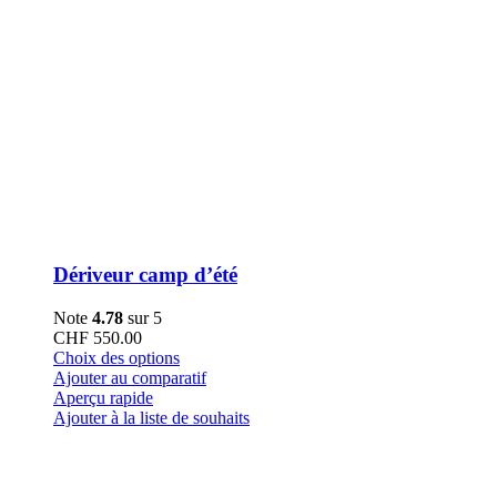
Dériveur camp d’été
Note
4.78
sur 5
CHF
550.00
Ce
Choix des options
produit
Ajouter au comparatif
a
Aperçu rapide
plusieurs
Ajouter à la liste de souhaits
variations.
Les
options
peuvent