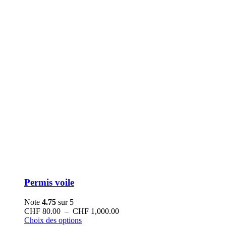
Permis voile
Note
4.75
sur 5
Plage
CHF
80.00
–
CHF
1,000.00
Ce
de
Choix des options