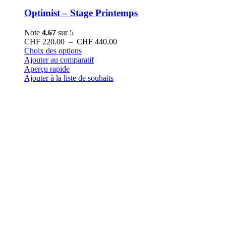
Optimist – Stage Printemps
Note
4.67
sur 5
Plage
CHF
220.00
–
CHF
440.00
Ce
de
Choix des options
produit
prix :
Ajouter au comparatif
a
CHF 220.00
Aperçu rapide
plusieurs
à
Ajouter à la liste de souhaits
variations.
CHF 440.00
Les
options
peuvent
être
choisies
sur
la
page
du
produit