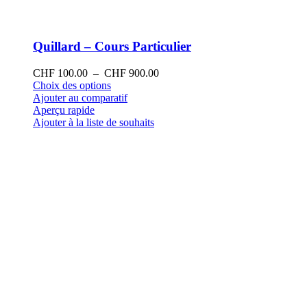
Quillard – Cours Particulier
Plage
CHF
100.00
–
CHF
900.00
Ce
de
Choix des options
produit
prix :
Ajouter au comparatif
a
CHF 100.00
Aperçu rapide
plusieurs
à
Ajouter à la liste de souhaits
variations.
CHF 900.00
Les
options
peuvent
être
choisies
sur
la
page
du
produit