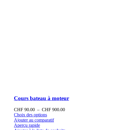
la
page
du
produit
Cours bateau à moteur
Plage
CHF
90.00
–
CHF
900.00
Ce
de
Choix des options
produit
prix :
Ajouter au comparatif
a
CHF 90.00
Aperçu rapide