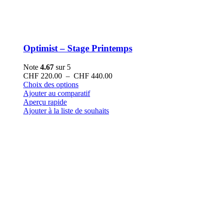
Optimist – Stage Printemps
Note
4.67
sur 5
Plage
CHF
220.00
–
CHF
440.00
Ce
de
Choix des options
produit
prix :
Ajouter au comparatif
a
CHF 220.00
Aperçu rapide
plusieurs
à
Ajouter à la liste de souhaits
variations.
CHF 440.00
Les
options
peuvent
être
choisies
sur
la
page
du
produit