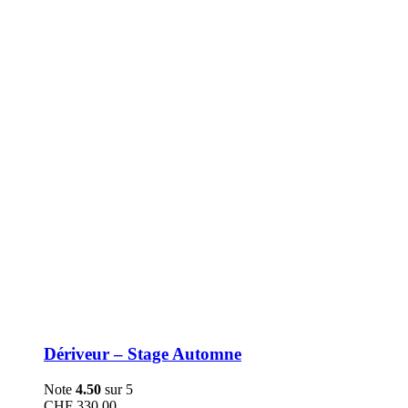
être
choisies
sur
la
page
du
produit
Dériveur – Stage Automne
Note
4.50
sur 5
CHF
330.00