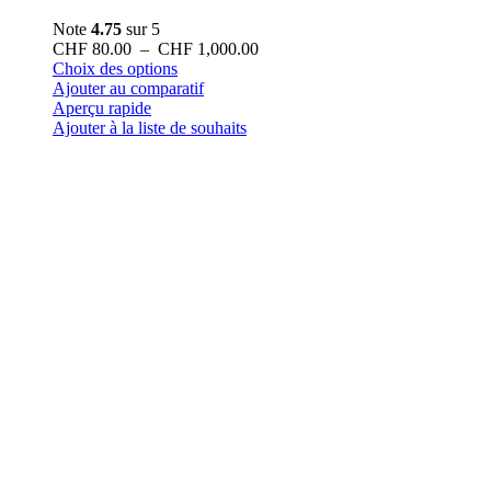
Note
4.75
sur 5
Plage
CHF
80.00
–
CHF
1,000.00
Ce
de
Choix des options
produit
prix :
Ajouter au comparatif
a
CHF 80.00
Aperçu rapide
plusieurs
à
Ajouter à la liste de souhaits
variations.
CHF 1,000.00
Les
options
peuvent
être
choisies
sur
la
page
du
produit