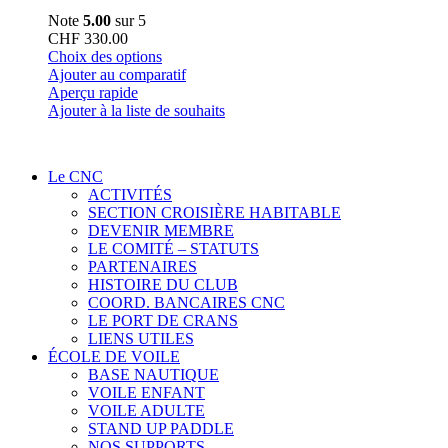
Note
5.00
sur 5
CHF
330.00
Ce
Choix des options
produit
Ajouter au comparatif
a
Aperçu rapide
plusieurs
Ajouter à la liste de souhaits
variations.
Les
options
Le CNC
peuvent
ACTIVITÉS
être
SECTION CROISIÈRE HABITABLE
choisies
DEVENIR MEMBRE
sur
LE COMITÉ – STATUTS
la
PARTENAIRES
page
HISTOIRE DU CLUB
du
COORD. BANCAIRES CNC
produit
LE PORT DE CRANS
LIENS UTILES
ÉCOLE DE VOILE
BASE NAUTIQUE
VOILE ENFANT
VOILE ADULTE
STAND UP PADDLE
NOS SUPPORTS