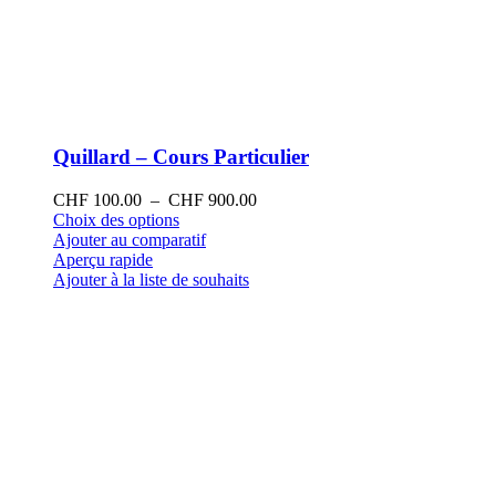
Quillard – Cours Particulier
Plage
CHF
100.00
–
CHF
900.00
Ce
de
Choix des options
produit
prix :
Ajouter au comparatif
a
CHF 100.00
Aperçu rapide
plusieurs
à
Ajouter à la liste de souhaits
variations.
CHF 900.00
Les
options
peuvent
être
choisies
sur
la
page
du