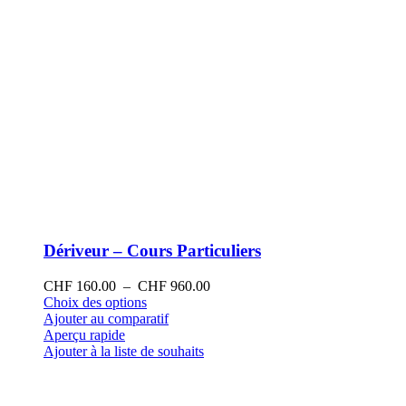
produit
Dériveur – Cours Particuliers
Plage
CHF
160.00
–
CHF
960.00
Ce
de
Choix des options
produit
prix :
Ajouter au comparatif
a
CHF 160.00
Aperçu rapide
plusieurs
à
Ajouter à la liste de souhaits
variations.
CHF 960.00
Les
options