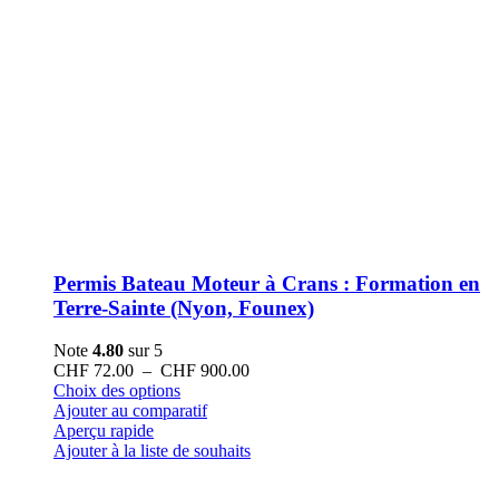
Permis Bateau Moteur à Crans : Formation en
Terre-Sainte (Nyon, Founex)
Note
4.80
sur 5
Plage
CHF
72.00
–
CHF
900.00
Ce
de
Choix des options
produit
prix :
Ajouter au comparatif
a
CHF 72.00
Aperçu rapide
plusieurs
à
Ajouter à la liste de souhaits
variations.
CHF 900.00
Les