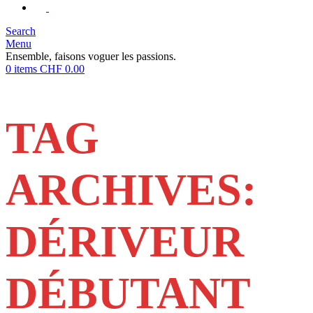
Search
Menu
Ensemble, faisons voguer les passions.
0
items
CHF
0.00
TAG
ARCHIVES:
DÉRIVEUR
DÉBUTANT