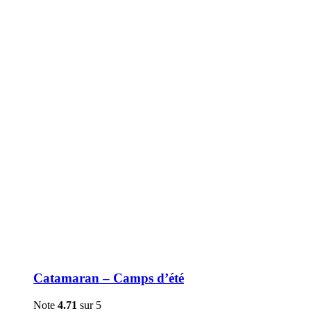
être
choisies
sur
la
page
du
produit
Catamaran – Camps d’été
Note
4.71
sur 5