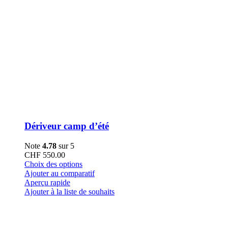
Dériveur camp d’été
Note
4.78
sur 5
CHF
550.00
Ce
Choix des options
produit
Ajouter au comparatif
a
Aperçu rapide
plusieurs
Ajouter à la liste de souhaits
variations.
Les
options
peuvent