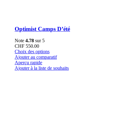
Optimist Camps D’été
Note
4.78
sur 5
CHF
550.00
Ce
Choix des options
produit
Ajouter au comparatif
a
Aperçu rapide
plusieurs
Ajouter à la liste de souhaits
variations.
Les
options
peuvent
être
choisies
sur
la
page
du
produit