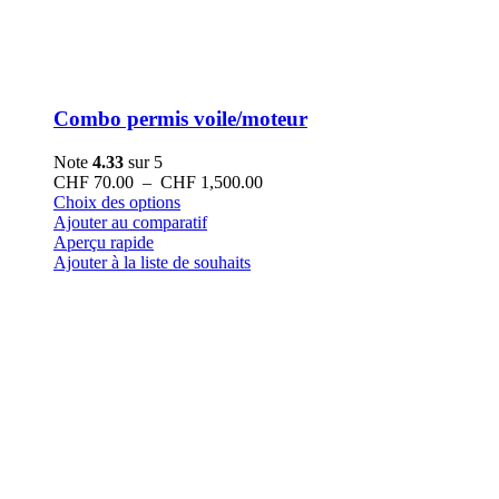
Combo permis voile/moteur
Note
4.33
sur 5
Plage
CHF
70.00
–
CHF
1,500.00
Ce
de
Choix des options
produit
prix :
Ajouter au comparatif
a
CHF 70.00
Aperçu rapide
plusieurs
à
Ajouter à la liste de souhaits
variations.
CHF 1,500.00
Les
options
peuvent
être
choisies
sur
la
page
du
produit