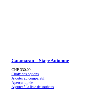
Catamaran – Stage Automne
CHF
330.00
Ce
Choix des options
produit
Ajouter au comparatif
a
Aperçu rapide
plusieurs
Ajouter à la liste de souhaits
variations.
Les
options
peuvent