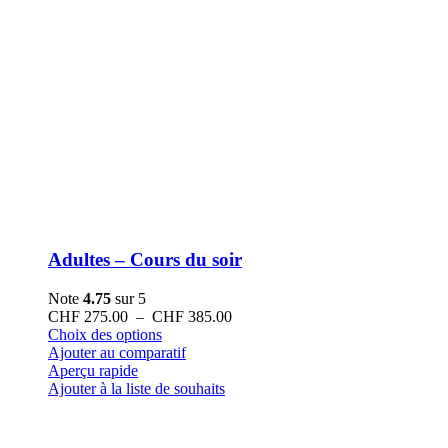
Adultes – Cours du soir
Note
4.75
sur 5
Plage
CHF
275.00
–
CHF
385.00
Ce
de
Choix des options
produit
prix :
Ajouter au comparatif
a
CHF 275.00
Aperçu rapide
plusieurs
à
Ajouter à la liste de souhaits
variations.
CHF 385.00
Les
options