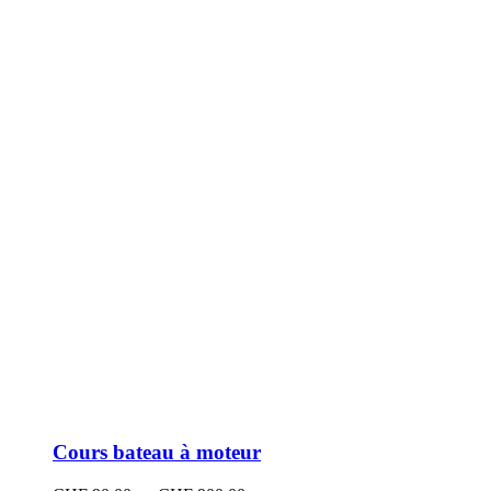
peuvent
être
choisies
sur
la
page
du
produit
Cours bateau à moteur