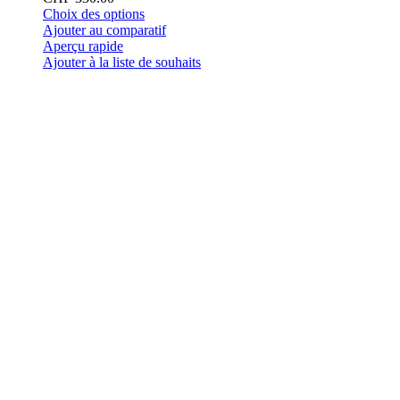
Ce
Choix des options
produit
Ajouter au comparatif
a
Aperçu rapide
plusieurs
Ajouter à la liste de souhaits
variations.
Les
options
peuvent
être
choisies
sur
la
page
du
produit