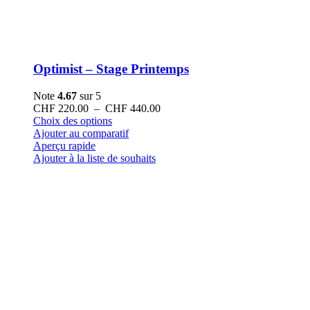
Optimist – Stage Printemps
Note
4.67
sur 5
Plage
CHF
220.00
–
CHF
440.00
Ce
de
Choix des options
produit
prix :
Ajouter au comparatif
a
CHF 220.00
Aperçu rapide
plusieurs
à
Ajouter à la liste de souhaits
variations.
CHF 440.00
Les
options
peuvent
être
choisies
sur
la
page
du
produit