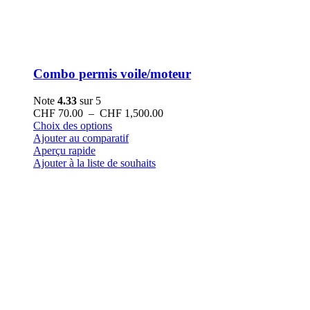
Combo permis voile/moteur
Note
4.33
sur 5
Plage
CHF
70.00
–
CHF
1,500.00
Ce
de
Choix des options
produit
prix :
Ajouter au comparatif
a
CHF 70.00
Aperçu rapide
plusieurs
à
Ajouter à la liste de souhaits
variations.
CHF 1,500.00
Les
options
peuvent
être
choisies
sur
la
page
du
produit