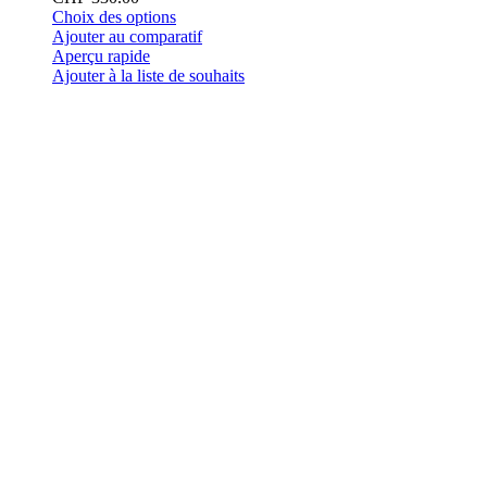
Ce
Choix des options
produit
Ajouter au comparatif
a
Aperçu rapide
plusieurs
Ajouter à la liste de souhaits
variations.
Les
options
peuvent
être
choisies
sur
la
page
du
produit