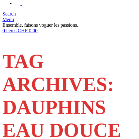
Search
Menu
Ensemble, faisons voguer les passions.
0
items
CHF
0.00
TAG
ARCHIVES:
DAUPHINS
EAU DOUCE