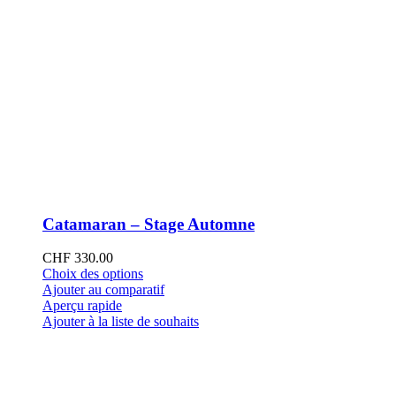
Catamaran – Stage Automne
CHF
330.00
Ce
Choix des options
produit
Ajouter au comparatif
a
Aperçu rapide
plusieurs
Ajouter à la liste de souhaits
variations.
Les
options
peuvent