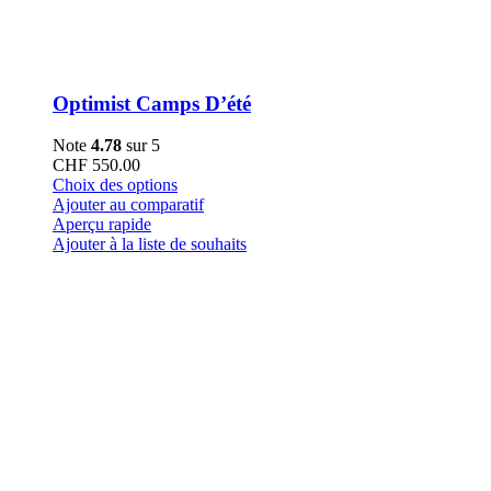
Optimist Camps D’été
Note
4.78
sur 5
CHF
550.00
Ce
Choix des options
produit
Ajouter au comparatif
a
Aperçu rapide
plusieurs
Ajouter à la liste de souhaits
variations.
Les
options
peuvent
être
choisies
sur
la
page
du
produit