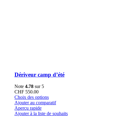
Dériveur camp d’été
Note
4.78
sur 5
CHF
550.00
Ce
Choix des options
produit
Ajouter au comparatif
a
Aperçu rapide
plusieurs
Ajouter à la liste de souhaits
variations.
Les
options
peuvent