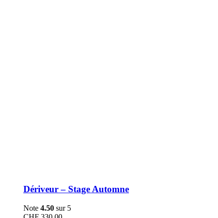
être
choisies
sur
la
page
du
produit
Dériveur – Stage Automne
Note
4.50
sur 5
CHF
330.00