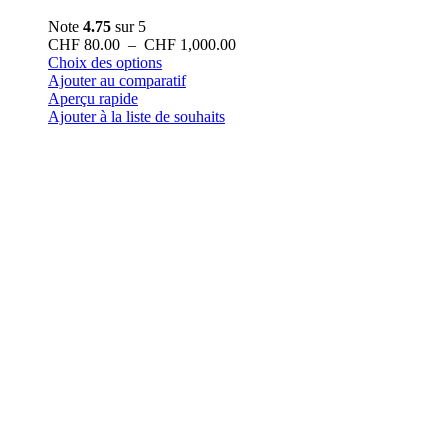
Note
4.75
sur 5
Plage
CHF
80.00
–
CHF
1,000.00
Ce
de
Choix des options
produit
prix :
Ajouter au comparatif
a
CHF 80.00
Aperçu rapide
plusieurs
à
Ajouter à la liste de souhaits
variations.
CHF 1,000.00
Les
options
peuvent
être
choisies
sur
la
page
du
produit