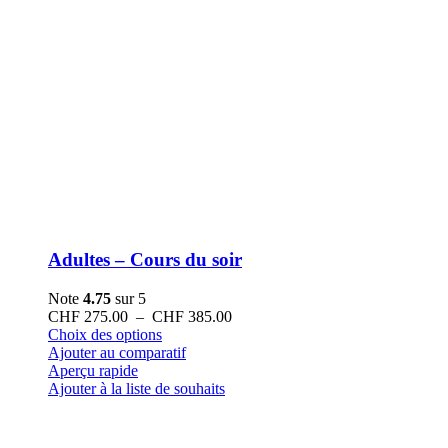
Adultes – Cours du soir
Note
4.75
sur 5
Plage
CHF
275.00
–
CHF
385.00
Ce
de
Choix des options
produit
prix :
Ajouter au comparatif
a
CHF 275.00
Aperçu rapide
plusieurs
à
Ajouter à la liste de souhaits
variations.
CHF 385.00
Les
options