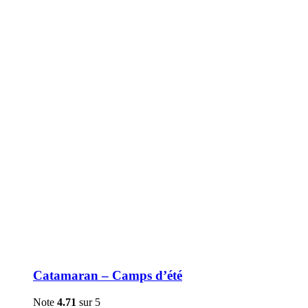
être
choisies
sur
la
page
du
produit
Catamaran – Camps d’été
Note
4.71
sur 5