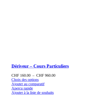
produit
Dériveur – Cours Particuliers
Plage
CHF
160.00
–
CHF
960.00
Ce
de
Choix des options
produit
prix :
Ajouter au comparatif
a
CHF 160.00
Aperçu rapide
plusieurs
à
Ajouter à la liste de souhaits
variations.
CHF 960.00
Les
options