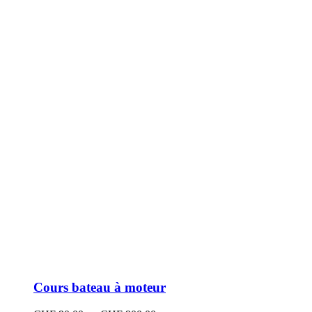
peuvent
être
choisies
sur
la
page
du
produit
Cours bateau à moteur