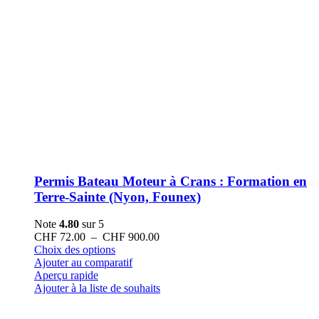
Permis Bateau Moteur à Crans : Formation en
Terre-Sainte (Nyon, Founex)
Note
4.80
sur 5
Plage
CHF
72.00
–
CHF
900.00
Ce
de
Choix des options
produit
prix :
Ajouter au comparatif
a
CHF 72.00
Aperçu rapide
plusieurs
à
Ajouter à la liste de souhaits
variations.
CHF 900.00
Les