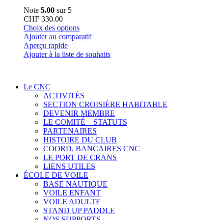
Note
5.00
sur 5
CHF
330.00
Ce
Choix des options
produit
Ajouter au comparatif
a
Aperçu rapide
plusieurs
Ajouter à la liste de souhaits
variations.
Les
options
Le CNC
peuvent
ACTIVITÉS
être
SECTION CROISIÈRE HABITABLE
choisies
DEVENIR MEMBRE
sur
LE COMITÉ – STATUTS
la
PARTENAIRES
page
HISTOIRE DU CLUB
du
COORD. BANCAIRES CNC
produit
LE PORT DE CRANS
LIENS UTILES
ÉCOLE DE VOILE
BASE NAUTIQUE
VOILE ENFANT
VOILE ADULTE
STAND UP PADDLE
NOS SUPPORTS