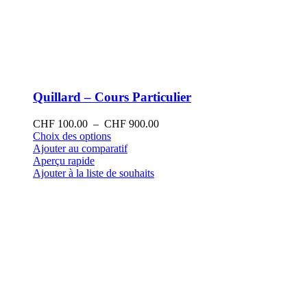
Quillard – Cours Particulier
Plage
CHF
100.00
–
CHF
900.00
Ce
de
Choix des options
produit
prix :
Ajouter au comparatif
a
CHF 100.00
Aperçu rapide
plusieurs
à
Ajouter à la liste de souhaits
variations.
CHF 900.00
Les
options
peuvent
être
choisies
sur
la
page
du