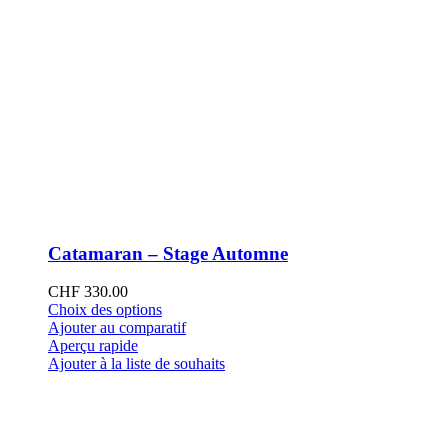
Catamaran – Stage Automne
CHF
330.00
Ce
Choix des options
produit
Ajouter au comparatif
a
Aperçu rapide
plusieurs
Ajouter à la liste de souhaits
variations.
Les
options
peuvent