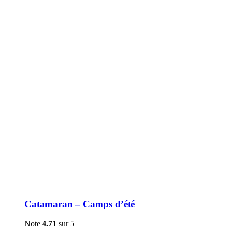
être
choisies
sur
la
page
du
produit
Catamaran – Camps d’été
Note
4.71
sur 5