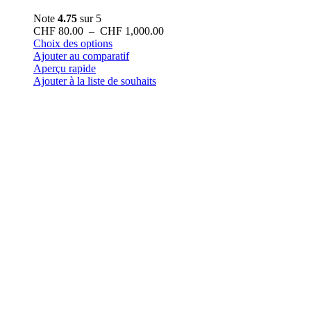
Note
4.75
sur 5
Plage
CHF
80.00
–
CHF
1,000.00
Ce
de
Choix des options
produit
prix :
Ajouter au comparatif
a
CHF 80.00
Aperçu rapide
plusieurs
à
Ajouter à la liste de souhaits
variations.
CHF 1,000.00
Les
options
peuvent
être
choisies
sur
la
page
du
produit