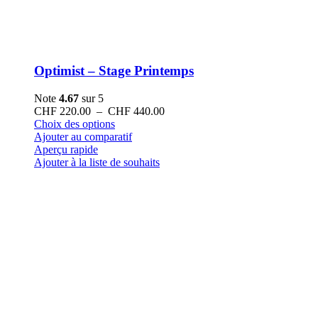
Optimist – Stage Printemps
Note
4.67
sur 5
Plage
CHF
220.00
–
CHF
440.00
Ce
de
Choix des options
produit
prix :
Ajouter au comparatif
a
CHF 220.00
Aperçu rapide
plusieurs
à
Ajouter à la liste de souhaits
variations.
CHF 440.00
Les
options
peuvent
être
choisies
sur
la
page
du
produit