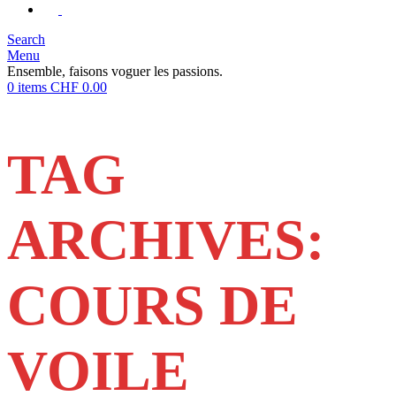
Search
Menu
Ensemble, faisons voguer les passions.
0
items
CHF
0.00
TAG
ARCHIVES:
COURS DE
VOILE