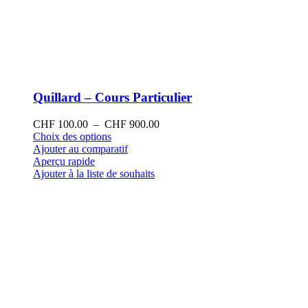
Quillard – Cours Particulier
Plage
CHF
100.00
–
CHF
900.00
Ce
de
Choix des options
produit
prix :
Ajouter au comparatif
a
CHF 100.00
Aperçu rapide
plusieurs
à
Ajouter à la liste de souhaits
variations.
CHF 900.00
Les
options
peuvent
être
choisies
sur
la
page
du