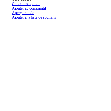
Ce
Choix des options
produit
Ajouter au comparatif
a
Aperçu rapide
plusieurs
Ajouter à la liste de souhaits
variations.
Les
options
peuvent
être
choisies
sur
la
page
du
produit