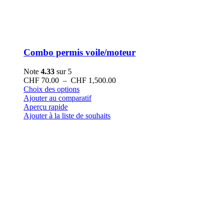
Combo permis voile/moteur
Note
4.33
sur 5
Plage
CHF
70.00
–
CHF
1,500.00
Ce
de
Choix des options
produit
prix :
Ajouter au comparatif
a
CHF 70.00
Aperçu rapide
plusieurs
à
Ajouter à la liste de souhaits
variations.
CHF 1,500.00
Les
options
peuvent
être
choisies
sur
la
page
du
produit