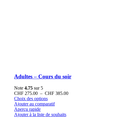
Adultes – Cours du soir
Note
4.75
sur 5
Plage
CHF
275.00
–
CHF
385.00
Ce
de
Choix des options
produit
prix :
Ajouter au comparatif
a
CHF 275.00
Aperçu rapide
plusieurs
à
Ajouter à la liste de souhaits
variations.
CHF 385.00
Les
options