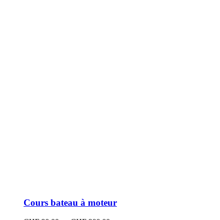
peuvent
être
choisies
sur
la
page
du
produit
Cours bateau à moteur