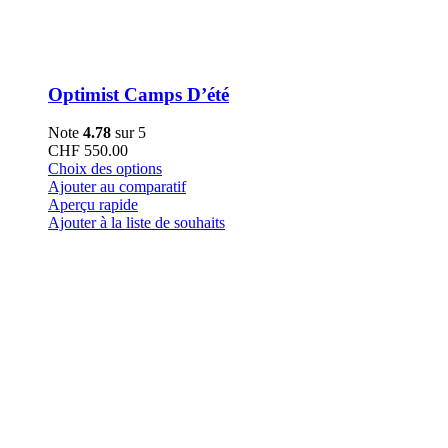
Optimist Camps D’été
Note
4.78
sur 5
CHF
550.00
Ce
Choix des options
produit
Ajouter au comparatif
a
Aperçu rapide
plusieurs
Ajouter à la liste de souhaits
variations.
Les
options
peuvent
être
choisies
sur
la
page
du
produit