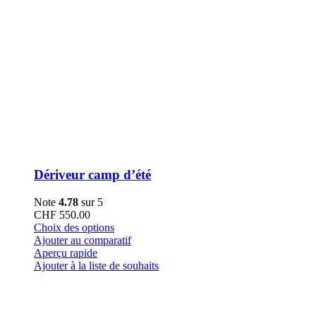
Dériveur camp d’été
Note
4.78
sur 5
CHF
550.00
Ce
Choix des options
produit
Ajouter au comparatif
a
Aperçu rapide
plusieurs
Ajouter à la liste de souhaits
variations.
Les
options
peuvent