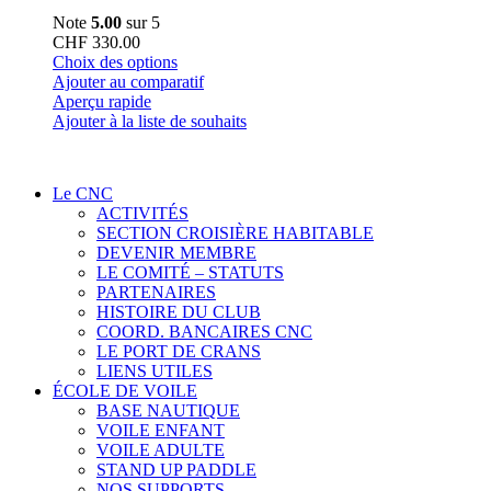
Note
5.00
sur 5
CHF
330.00
Ce
Choix des options
produit
Ajouter au comparatif
a
Aperçu rapide
plusieurs
Ajouter à la liste de souhaits
variations.
Les
options
Le CNC
peuvent
ACTIVITÉS
être
SECTION CROISIÈRE HABITABLE
choisies
DEVENIR MEMBRE
sur
LE COMITÉ – STATUTS
la
PARTENAIRES
page
HISTOIRE DU CLUB
du
COORD. BANCAIRES CNC
produit
LE PORT DE CRANS
LIENS UTILES
ÉCOLE DE VOILE
BASE NAUTIQUE
VOILE ENFANT
VOILE ADULTE
STAND UP PADDLE
NOS SUPPORTS