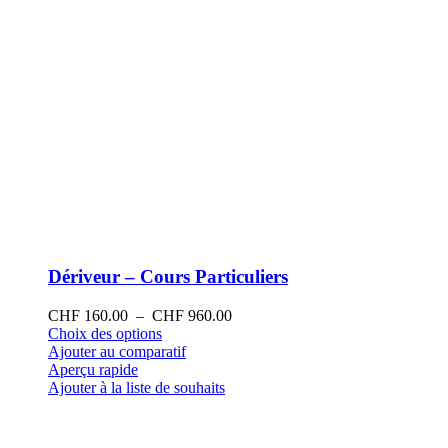
produit
Dériveur – Cours Particuliers
Plage
CHF
160.00
–
CHF
960.00
Ce
de
Choix des options
produit
prix :
Ajouter au comparatif
a
CHF 160.00
Aperçu rapide
plusieurs
à
Ajouter à la liste de souhaits
variations.
CHF 960.00
Les
options