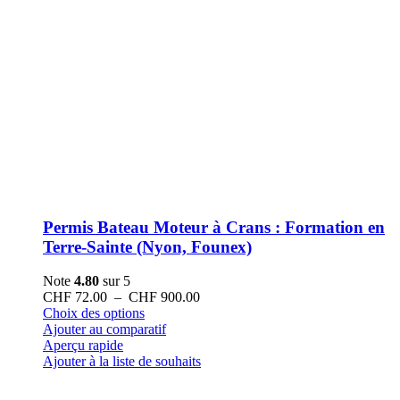
Permis Bateau Moteur à Crans : Formation en
Terre-Sainte (Nyon, Founex)
Note
4.80
sur 5
Plage
CHF
72.00
–
CHF
900.00
Ce
de
Choix des options
produit
prix :
Ajouter au comparatif
a
CHF 72.00
Aperçu rapide
plusieurs
à
Ajouter à la liste de souhaits
variations.
CHF 900.00
Les