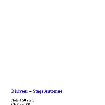
être
choisies
sur
la
page
du
produit
Dériveur – Stage Automne
Note
4.50
sur 5
CHF
330.00