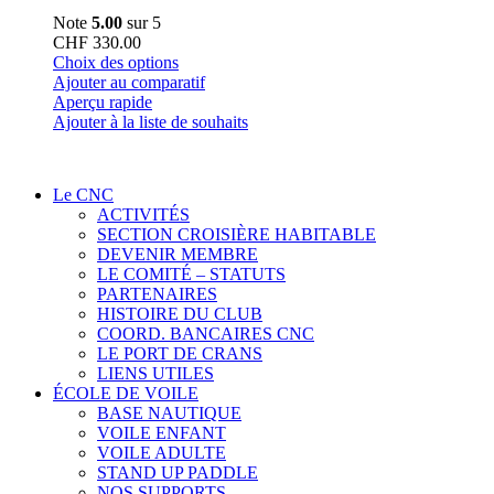
Note
5.00
sur 5
CHF
330.00
Ce
Choix des options
produit
Ajouter au comparatif
a
Aperçu rapide
plusieurs
Ajouter à la liste de souhaits
variations.
Les
options
Le CNC
peuvent
ACTIVITÉS
être
SECTION CROISIÈRE HABITABLE
choisies
DEVENIR MEMBRE
sur
LE COMITÉ – STATUTS
la
PARTENAIRES
page
HISTOIRE DU CLUB
du
COORD. BANCAIRES CNC
produit
LE PORT DE CRANS
LIENS UTILES
ÉCOLE DE VOILE
BASE NAUTIQUE
VOILE ENFANT
VOILE ADULTE
STAND UP PADDLE
NOS SUPPORTS