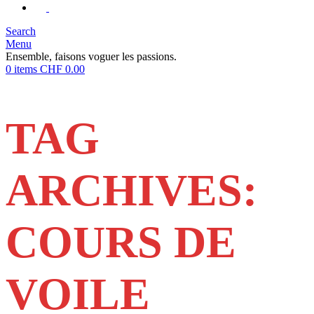
Search
Menu
Ensemble, faisons voguer les passions.
0
items
CHF
0.00
TAG
ARCHIVES:
COURS DE
VOILE