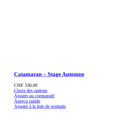
Catamaran – Stage Automne
CHF
330.00
Ce
Choix des options
produit
Ajouter au comparatif
a
Aperçu rapide
plusieurs
Ajouter à la liste de souhaits
variations.
Les
options
peuvent