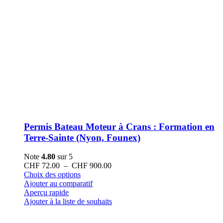
Permis Bateau Moteur à Crans : Formation en
Terre-Sainte (Nyon, Founex)
Note
4.80
sur 5
Plage
CHF
72.00
–
CHF
900.00
Ce
de
Choix des options
produit
prix :
Ajouter au comparatif
a
CHF 72.00
Aperçu rapide
plusieurs
à
Ajouter à la liste de souhaits
variations.
CHF 900.00
Les