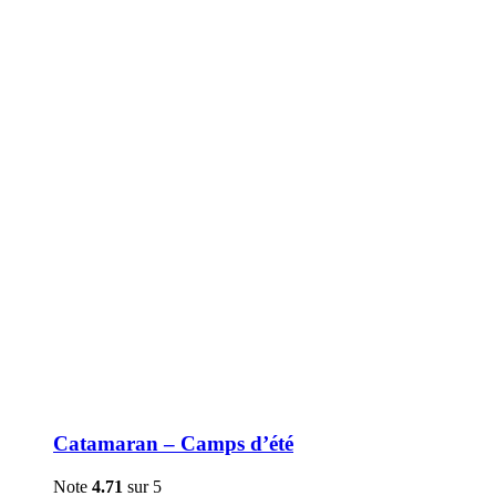
être
choisies
sur
la
page
du
produit
Catamaran – Camps d’été
Note
4.71
sur 5