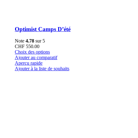
Optimist Camps D’été
Note
4.78
sur 5
CHF
550.00
Ce
Choix des options
produit
Ajouter au comparatif
a
Aperçu rapide
plusieurs
Ajouter à la liste de souhaits
variations.
Les
options
peuvent
être
choisies
sur
la
page
du
produit