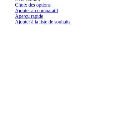
Ce
Choix des options
produit
Ajouter au comparatif
a
Aperçu rapide
plusieurs
Ajouter à la liste de souhaits
variations.
Les
options
peuvent
être
choisies
sur
la
page
du
produit