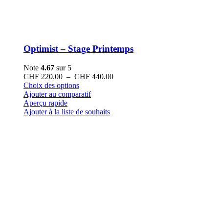
Optimist – Stage Printemps
Note
4.67
sur 5
Plage
CHF
220.00
–
CHF
440.00
Ce
de
Choix des options
produit
prix :
Ajouter au comparatif
a
CHF 220.00
Aperçu rapide
plusieurs
à
Ajouter à la liste de souhaits
variations.
CHF 440.00
Les
options
peuvent
être
choisies
sur
la
page
du
produit