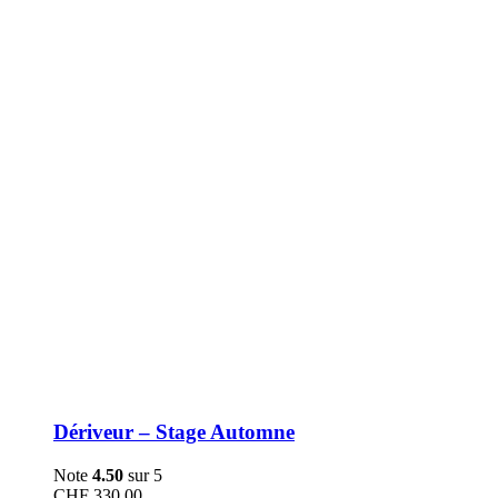
être
choisies
sur
la
page
du
produit
Dériveur – Stage Automne
Note
4.50
sur 5
CHF
330.00