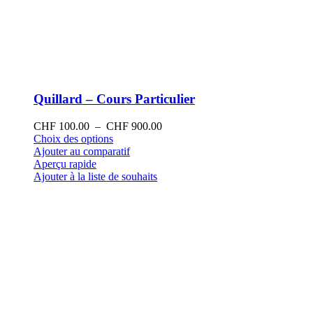
Quillard – Cours Particulier
Plage
CHF
100.00
–
CHF
900.00
Ce
de
Choix des options
produit
prix :
Ajouter au comparatif
a
CHF 100.00
Aperçu rapide
plusieurs
à
Ajouter à la liste de souhaits
variations.
CHF 900.00
Les
options
peuvent
être
choisies
sur
la
page
du