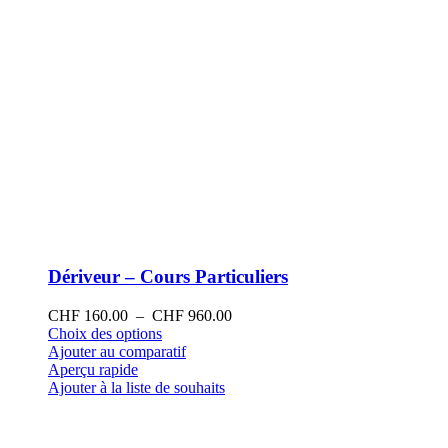
produit
Dériveur – Cours Particuliers
Plage
CHF
160.00
–
CHF
960.00
Ce
de
Choix des options
produit
prix :
Ajouter au comparatif
a
CHF 160.00
Aperçu rapide
plusieurs
à
Ajouter à la liste de souhaits
variations.
CHF 960.00
Les
options