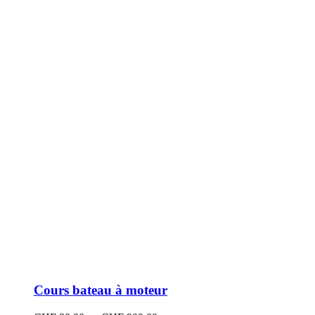
peuvent
être
choisies
sur
la
page
du
produit
Cours bateau à moteur