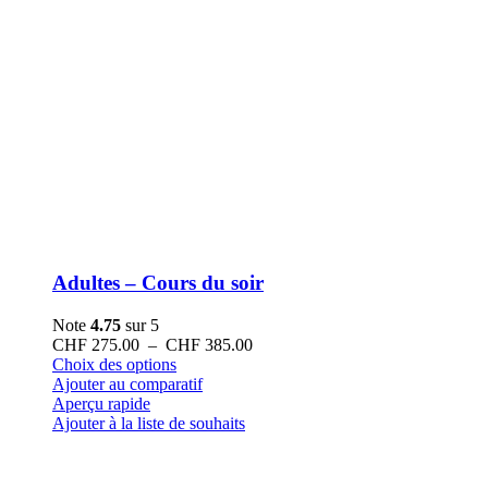
Adultes – Cours du soir
Note
4.75
sur 5
Plage
CHF
275.00
–
CHF
385.00
Ce
de
Choix des options
produit
prix :
Ajouter au comparatif
a
CHF 275.00
Aperçu rapide
plusieurs
à
Ajouter à la liste de souhaits
variations.
CHF 385.00
Les
options