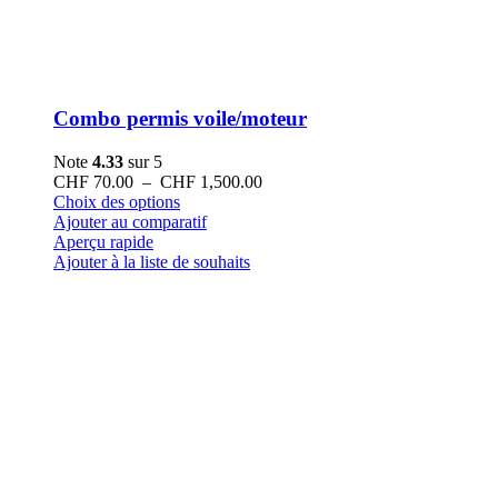
Combo permis voile/moteur
Note
4.33
sur 5
Plage
CHF
70.00
–
CHF
1,500.00
Ce
de
Choix des options
produit
prix :
Ajouter au comparatif
a
CHF 70.00
Aperçu rapide
plusieurs
à
Ajouter à la liste de souhaits
variations.
CHF 1,500.00
Les
options
peuvent
être
choisies
sur
la
page
du
produit