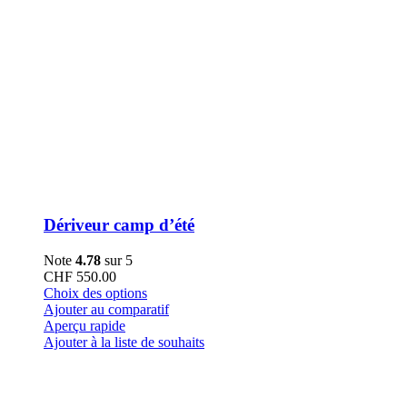
Dériveur camp d’été
Note
4.78
sur 5
CHF
550.00
Ce
Choix des options
produit
Ajouter au comparatif
a
Aperçu rapide
plusieurs
Ajouter à la liste de souhaits
variations.
Les
options
peuvent