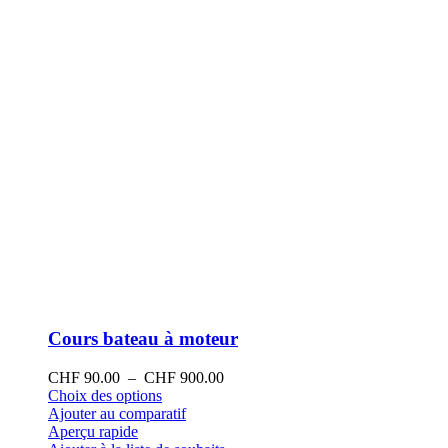
la
page
du
produit
Cours bateau à moteur
Plage
CHF
90.00
–
CHF
900.00
Ce
de
Choix des options
produit
prix :
Ajouter au comparatif
a
CHF 90.00
Aperçu rapide