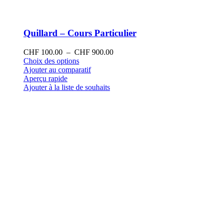
Quillard – Cours Particulier
Plage
CHF
100.00
–
CHF
900.00
Ce
de
Choix des options
produit
prix :
Ajouter au comparatif
a
CHF 100.00
Aperçu rapide
plusieurs
à
Ajouter à la liste de souhaits
variations.
CHF 900.00
Les
options
peuvent
être
choisies
sur
la
page
du
produit