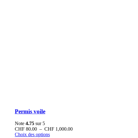
Permis voile
Note
4.75
sur 5
Plage
CHF
80.00
–
CHF
1,000.00
Ce
de
Choix des options