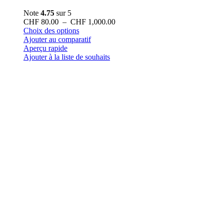
Note
4.75
sur 5
Plage
CHF
80.00
–
CHF
1,000.00
Ce
de
Choix des options
produit
prix :
Ajouter au comparatif
a
CHF 80.00
Aperçu rapide
plusieurs
à
Ajouter à la liste de souhaits
variations.
CHF 1,000.00
Les
options
peuvent
être
choisies
sur
la
page
du
produit