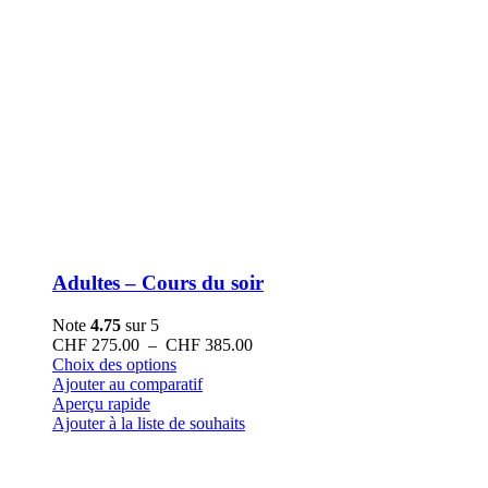
Adultes – Cours du soir
Note
4.75
sur 5
Plage
CHF
275.00
–
CHF
385.00
Ce
de
Choix des options
produit
prix :
Ajouter au comparatif
a
CHF 275.00
Aperçu rapide
plusieurs
à
Ajouter à la liste de souhaits
variations.
CHF 385.00
Les
options