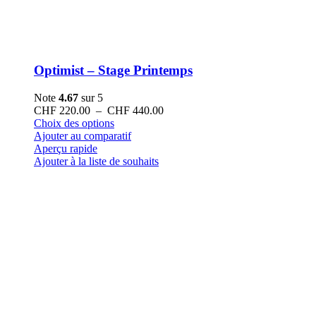
Optimist – Stage Printemps
Note
4.67
sur 5
Plage
CHF
220.00
–
CHF
440.00
Ce
de
Choix des options
produit
prix :
Ajouter au comparatif
a
CHF 220.00
Aperçu rapide
plusieurs
à
Ajouter à la liste de souhaits
variations.
CHF 440.00
Les
options
peuvent
être
choisies
sur
la
page
du
produit