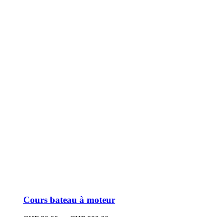
peuvent
être
choisies
sur
la
page
du
produit
Cours bateau à moteur