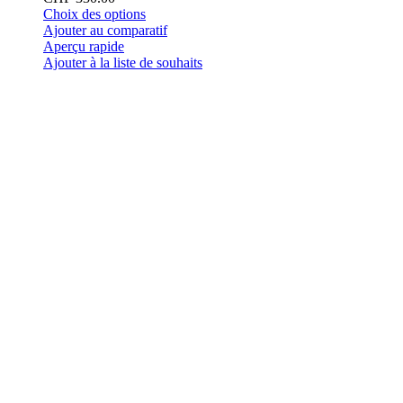
Ce
Choix des options
produit
Ajouter au comparatif
a
Aperçu rapide
plusieurs
Ajouter à la liste de souhaits
variations.
Les
options
peuvent
être
choisies
sur
la
page
du
produit