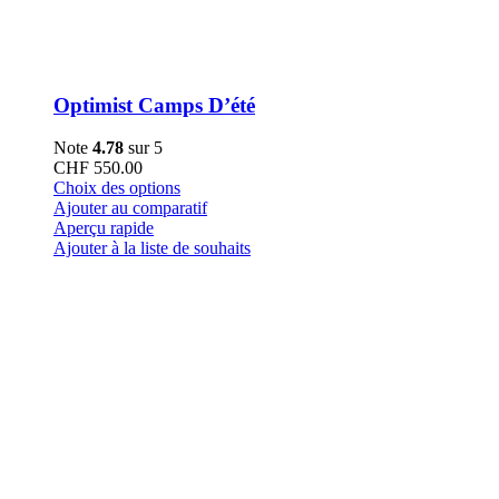
Optimist Camps D’été
Note
4.78
sur 5
CHF
550.00
Ce
Choix des options
produit
Ajouter au comparatif
a
Aperçu rapide
plusieurs
Ajouter à la liste de souhaits
variations.
Les
options
peuvent
être
choisies
sur
la
page
du
produit