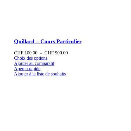
Quillard – Cours Particulier
Plage
CHF
100.00
–
CHF
900.00
Ce
de
Choix des options
produit
prix :
Ajouter au comparatif
a
CHF 100.00
Aperçu rapide
plusieurs
à
Ajouter à la liste de souhaits
variations.
CHF 900.00
Les
options
peuvent
être
choisies
sur
la
page
du