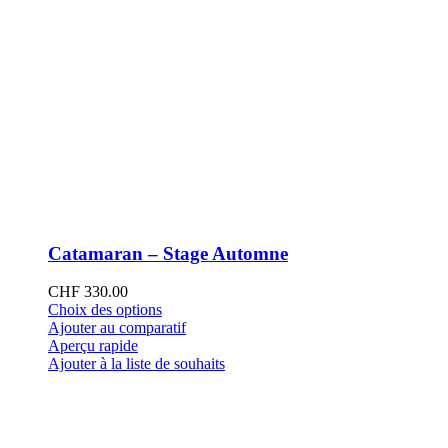
Catamaran – Stage Automne
CHF
330.00
Ce
Choix des options
produit
Ajouter au comparatif
a
Aperçu rapide
plusieurs
Ajouter à la liste de souhaits
variations.
Les
options
peuvent