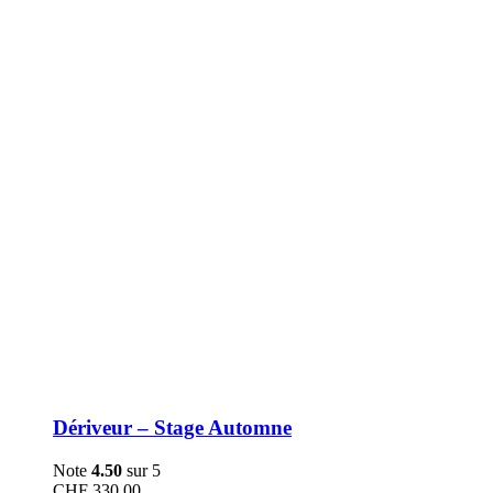
être
choisies
sur
la
page
du
produit
Dériveur – Stage Automne
Note
4.50
sur 5
CHF
330.00