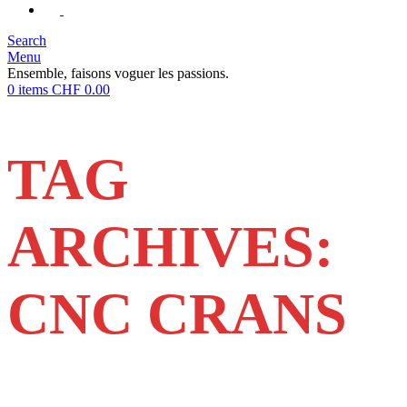
Search
Menu
Ensemble, faisons voguer les passions.
0
items
CHF
0.00
TAG
ARCHIVES:
CNC CRANS