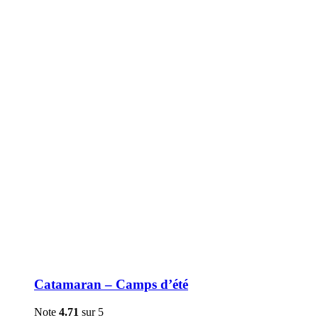
être
choisies
sur
la
page
du
produit
Catamaran – Camps d’été
Note
4.71
sur 5