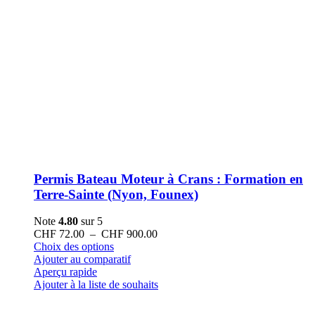
Permis Bateau Moteur à Crans : Formation en
Terre-Sainte (Nyon, Founex)
Note
4.80
sur 5
Plage
CHF
72.00
–
CHF
900.00
Ce
de
Choix des options
produit
prix :
Ajouter au comparatif
a
CHF 72.00
Aperçu rapide
plusieurs
à
Ajouter à la liste de souhaits
variations.
CHF 900.00
Les