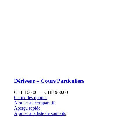
produit
Dériveur – Cours Particuliers
Plage
CHF
160.00
–
CHF
960.00
Ce
de
Choix des options
produit
prix :
Ajouter au comparatif
a
CHF 160.00
Aperçu rapide
plusieurs
à
Ajouter à la liste de souhaits
variations.
CHF 960.00
Les
options