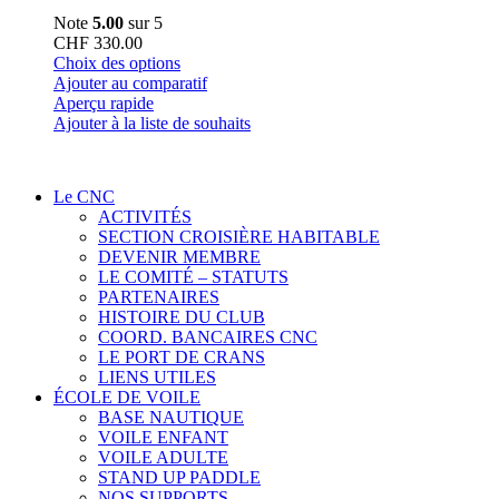
Note
5.00
sur 5
CHF
330.00
Ce
Choix des options
produit
Ajouter au comparatif
a
Aperçu rapide
plusieurs
Ajouter à la liste de souhaits
variations.
Les
options
Le CNC
peuvent
ACTIVITÉS
être
SECTION CROISIÈRE HABITABLE
choisies
DEVENIR MEMBRE
sur
LE COMITÉ – STATUTS
la
PARTENAIRES
page
HISTOIRE DU CLUB
du
COORD. BANCAIRES CNC
produit
LE PORT DE CRANS
LIENS UTILES
ÉCOLE DE VOILE
BASE NAUTIQUE
VOILE ENFANT
VOILE ADULTE
STAND UP PADDLE
NOS SUPPORTS