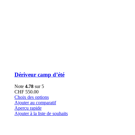
Dériveur camp d’été
Note
4.78
sur 5
CHF
550.00
Ce
Choix des options
produit
Ajouter au comparatif
a
Aperçu rapide
plusieurs
Ajouter à la liste de souhaits
variations.
Les
options
peuvent