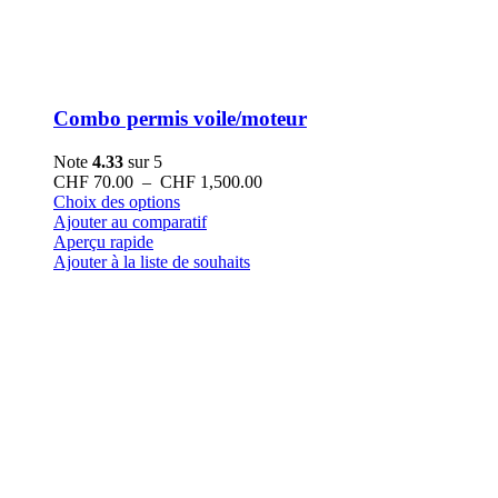
Combo permis voile/moteur
Note
4.33
sur 5
Plage
CHF
70.00
–
CHF
1,500.00
Ce
de
Choix des options
produit
prix :
Ajouter au comparatif
a
CHF 70.00
Aperçu rapide
plusieurs
à
Ajouter à la liste de souhaits
variations.
CHF 1,500.00
Les
options
peuvent
être
choisies
sur
la
page
du
produit