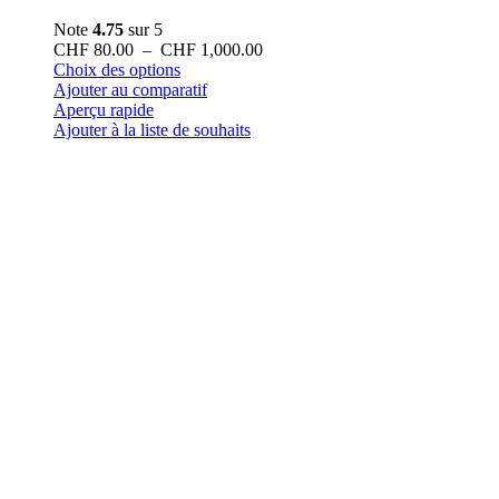
Note
4.75
sur 5
Plage
CHF
80.00
–
CHF
1,000.00
Ce
de
Choix des options
produit
prix :
Ajouter au comparatif
a
CHF 80.00
Aperçu rapide
plusieurs
à
Ajouter à la liste de souhaits
variations.
CHF 1,000.00
Les
options
peuvent
être
choisies
sur
la
page
du
produit