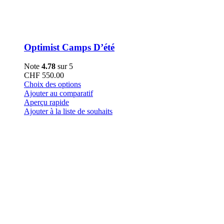
Optimist Camps D’été
Note
4.78
sur 5
CHF
550.00
Ce
Choix des options
produit
Ajouter au comparatif
a
Aperçu rapide
plusieurs
Ajouter à la liste de souhaits
variations.
Les
options
peuvent
être
choisies
sur
la
page
du
produit