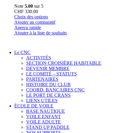
Note
5.00
sur 5
CHF
330.00
Ce
Choix des options
produit
Ajouter au comparatif
a
Aperçu rapide
plusieurs
Ajouter à la liste de souhaits
variations.
Les
options
Le CNC
peuvent
ACTIVITÉS
être
SECTION CROISIÈRE HABITABLE
choisies
DEVENIR MEMBRE
sur
LE COMITÉ – STATUTS
la
PARTENAIRES
page
HISTOIRE DU CLUB
du
COORD. BANCAIRES CNC
produit
LE PORT DE CRANS
LIENS UTILES
ÉCOLE DE VOILE
BASE NAUTIQUE
VOILE ENFANT
VOILE ADULTE
STAND UP PADDLE
NOS SUPPORTS