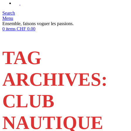
Search
Menu
Ensemble, faisons voguer les passions.
0
items
CHF
0.00
TAG
ARCHIVES:
CLUB
NAUTIQUE