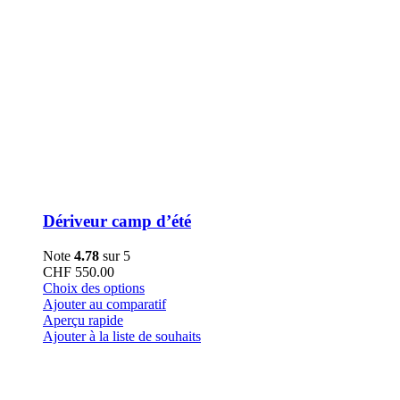
Dériveur camp d’été
Note
4.78
sur 5
CHF
550.00
Ce
Choix des options
produit
Ajouter au comparatif
a
Aperçu rapide
plusieurs
Ajouter à la liste de souhaits
variations.
Les
options
peuvent