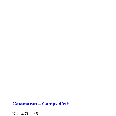
être
choisies
sur
la
page
du
produit
Catamaran – Camps d’été
Note
4.71
sur 5