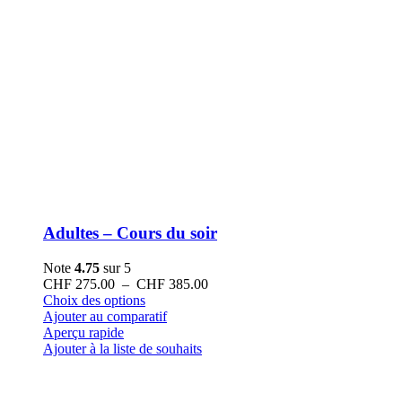
Adultes – Cours du soir
Note
4.75
sur 5
Plage
CHF
275.00
–
CHF
385.00
Ce
de
Choix des options
produit
prix :
Ajouter au comparatif
a
CHF 275.00
Aperçu rapide
plusieurs
à
Ajouter à la liste de souhaits
variations.
CHF 385.00
Les
options