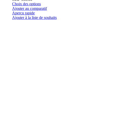
Ce
Choix des options
produit
Ajouter au comparatif
a
Aperçu rapide
plusieurs
Ajouter à la liste de souhaits
variations.
Les
options
peuvent
être
choisies
sur
la
page
du
produit