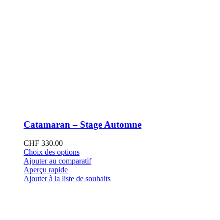
Catamaran – Stage Automne
CHF
330.00
Ce
Choix des options
produit
Ajouter au comparatif
a
Aperçu rapide
plusieurs
Ajouter à la liste de souhaits
variations.
Les
options
peuvent