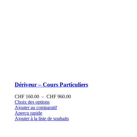
produit
Dériveur – Cours Particuliers
Plage
CHF
160.00
–
CHF
960.00
Ce
de
Choix des options
produit
prix :
Ajouter au comparatif
a
CHF 160.00
Aperçu rapide
plusieurs
à
Ajouter à la liste de souhaits
variations.
CHF 960.00
Les
options