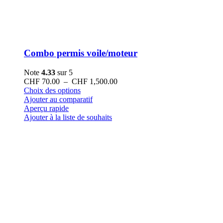
Combo permis voile/moteur
Note
4.33
sur 5
Plage
CHF
70.00
–
CHF
1,500.00
Ce
de
Choix des options
produit
prix :
Ajouter au comparatif
a
CHF 70.00
Aperçu rapide
plusieurs
à
Ajouter à la liste de souhaits
variations.
CHF 1,500.00
Les
options
peuvent
être
choisies
sur
la
page
du
produit