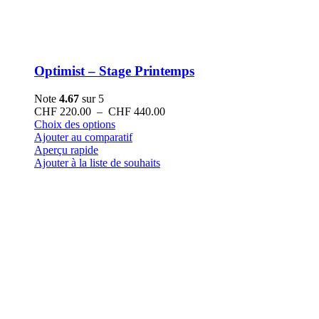
Optimist – Stage Printemps
Note
4.67
sur 5
Plage
CHF
220.00
–
CHF
440.00
Ce
de
Choix des options
produit
prix :
Ajouter au comparatif
a
CHF 220.00
Aperçu rapide
plusieurs
à
Ajouter à la liste de souhaits
variations.
CHF 440.00
Les
options
peuvent
être
choisies
sur
la
page
du
produit