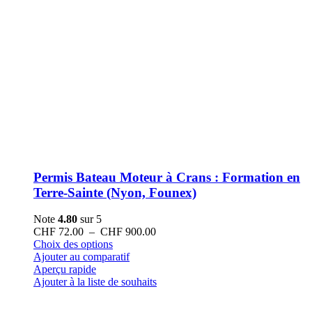
Permis Bateau Moteur à Crans : Formation en
Terre-Sainte (Nyon, Founex)
Note
4.80
sur 5
Plage
CHF
72.00
–
CHF
900.00
Ce
de
Choix des options
produit
prix :
Ajouter au comparatif
a
CHF 72.00
Aperçu rapide
plusieurs
à
Ajouter à la liste de souhaits
variations.
CHF 900.00
Les