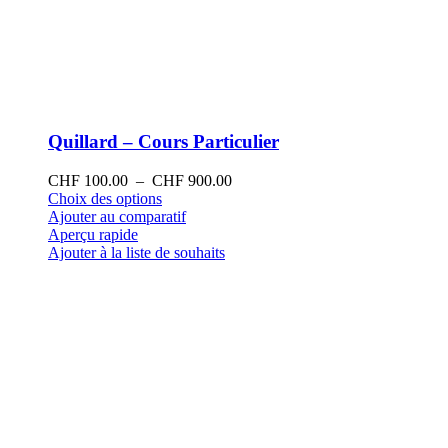
Quillard – Cours Particulier
Plage
CHF
100.00
–
CHF
900.00
Ce
de
Choix des options
produit
prix :
Ajouter au comparatif
a
CHF 100.00
Aperçu rapide
plusieurs
à
Ajouter à la liste de souhaits
variations.
CHF 900.00
Les
options
peuvent
être
choisies
sur
la
page
du