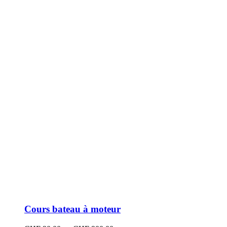
peuvent
être
choisies
sur
la
page
du
produit
Cours bateau à moteur