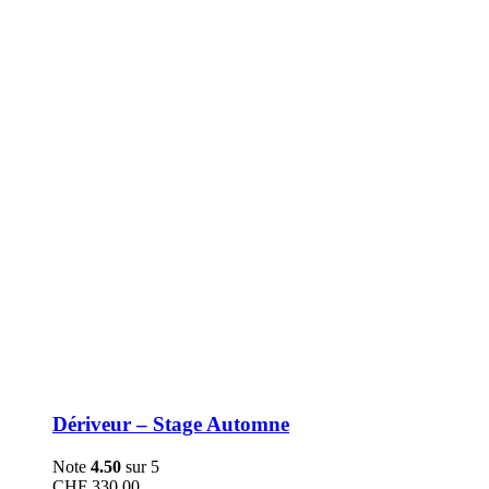
être
choisies
sur
la
page
du
produit
Dériveur – Stage Automne
Note
4.50
sur 5
CHF
330.00