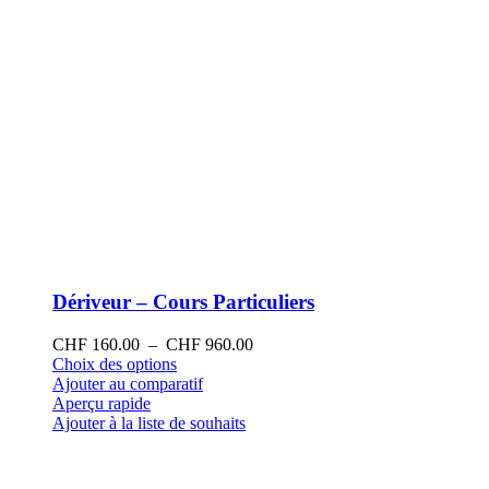
produit
Dériveur – Cours Particuliers
Plage
CHF
160.00
–
CHF
960.00
Ce
de
Choix des options
produit
prix :
Ajouter au comparatif
a
CHF 160.00
Aperçu rapide
plusieurs
à
Ajouter à la liste de souhaits
variations.
CHF 960.00
Les
options