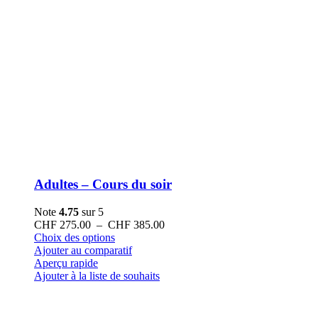
Adultes – Cours du soir
Note
4.75
sur 5
Plage
CHF
275.00
–
CHF
385.00
Ce
de
Choix des options
produit
prix :
Ajouter au comparatif
a
CHF 275.00
Aperçu rapide
plusieurs
à
Ajouter à la liste de souhaits
variations.
CHF 385.00
Les
options