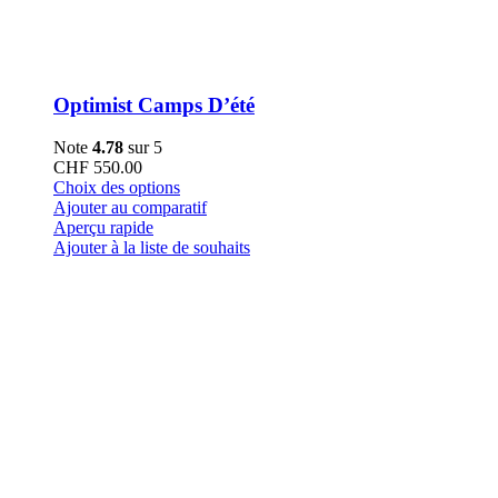
Optimist Camps D’été
Note
4.78
sur 5
CHF
550.00
Ce
Choix des options
produit
Ajouter au comparatif
a
Aperçu rapide
plusieurs
Ajouter à la liste de souhaits
variations.
Les
options
peuvent
être
choisies
sur
la
page
du
produit