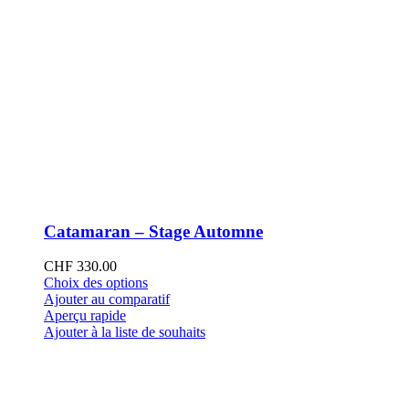
Catamaran – Stage Automne
CHF
330.00
Ce
Choix des options
produit
Ajouter au comparatif
a
Aperçu rapide
plusieurs
Ajouter à la liste de souhaits
variations.
Les
options
peuvent