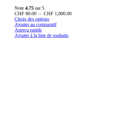
Note
4.75
sur 5
Plage
CHF
80.00
–
CHF
1,000.00
Ce
de
Choix des options
produit
prix :
Ajouter au comparatif
a
CHF 80.00
Aperçu rapide
plusieurs
à
Ajouter à la liste de souhaits
variations.
CHF 1,000.00
Les
options
peuvent
être
choisies
sur
la
page
du
produit