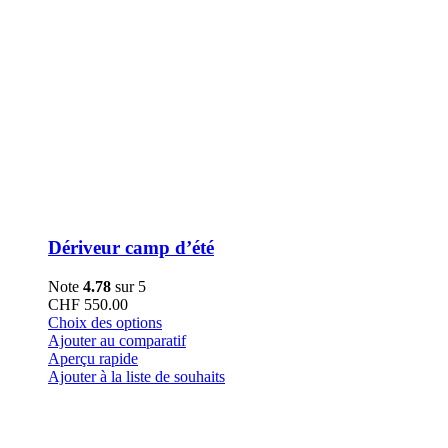
Dériveur camp d’été
Note
4.78
sur 5
CHF
550.00
Ce
Choix des options
produit
Ajouter au comparatif
a
Aperçu rapide
plusieurs
Ajouter à la liste de souhaits
variations.
Les
options
peuvent