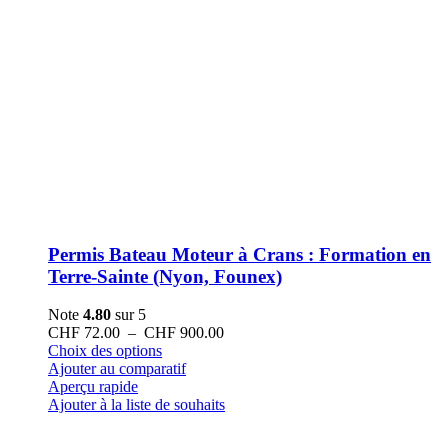
Permis Bateau Moteur à Crans : Formation en
Terre-Sainte (Nyon, Founex)
Note
4.80
sur 5
Plage
CHF
72.00
–
CHF
900.00
Ce
de
Choix des options
produit
prix :
Ajouter au comparatif
a
CHF 72.00
Aperçu rapide
plusieurs
à
Ajouter à la liste de souhaits
variations.
CHF 900.00
Les