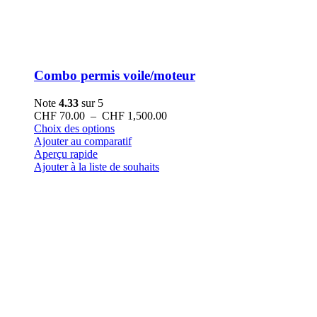
Combo permis voile/moteur
Note
4.33
sur 5
Plage
CHF
70.00
–
CHF
1,500.00
Ce
de
Choix des options
produit
prix :
Ajouter au comparatif
a
CHF 70.00
Aperçu rapide
plusieurs
à
Ajouter à la liste de souhaits
variations.
CHF 1,500.00
Les
options
peuvent
être
choisies
sur
la
page
du
produit