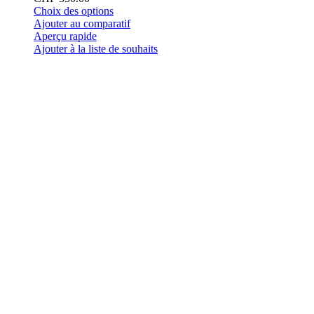
Ce
Choix des options
produit
Ajouter au comparatif
a
Aperçu rapide
plusieurs
Ajouter à la liste de souhaits
variations.
Les
options
peuvent
être
choisies
sur
la
page
du
produit