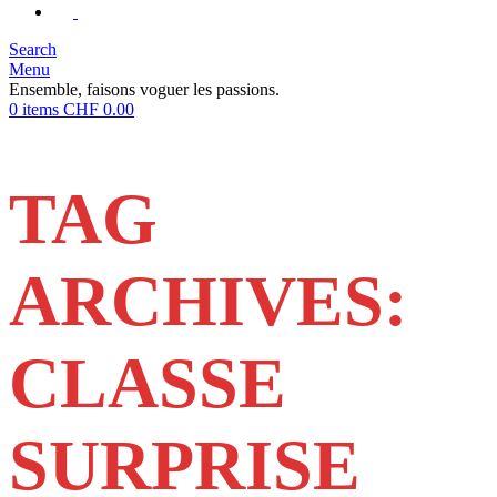
Search
Menu
Ensemble, faisons voguer les passions.
0
items
CHF
0.00
TAG
ARCHIVES:
CLASSE
SURPRISE