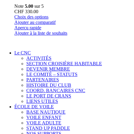
Note
5.00
sur 5
CHF
330.00
Ce
Choix des options
produit
Ajouter au comparatif
a
Aperçu rapide
plusieurs
Ajouter à la liste de souhaits
variations.
Les
options
Le CNC
peuvent
ACTIVITÉS
être
SECTION CROISIÈRE HABITABLE
choisies
DEVENIR MEMBRE
sur
LE COMITÉ – STATUTS
la
PARTENAIRES
page
HISTOIRE DU CLUB
du
COORD. BANCAIRES CNC
produit
LE PORT DE CRANS
LIENS UTILES
ÉCOLE DE VOILE
BASE NAUTIQUE
VOILE ENFANT
VOILE ADULTE
STAND UP PADDLE
NOS SUPPORTS