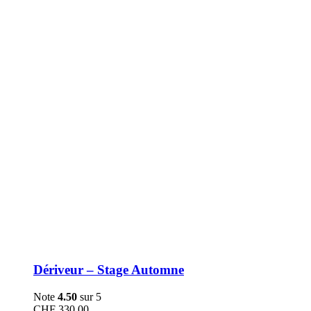
être
choisies
sur
la
page
du
produit
Dériveur – Stage Automne
Note
4.50
sur 5
CHF
330.00