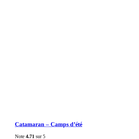
être
choisies
sur
la
page
du
produit
Catamaran – Camps d’été
Note
4.71
sur 5