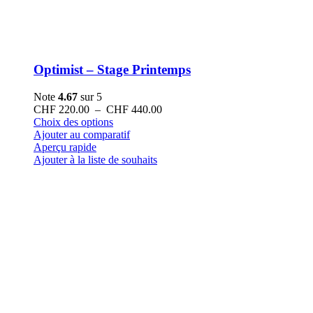
Optimist – Stage Printemps
Note
4.67
sur 5
Plage
CHF
220.00
–
CHF
440.00
Ce
de
Choix des options
produit
prix :
Ajouter au comparatif
a
CHF 220.00
Aperçu rapide
plusieurs
à
Ajouter à la liste de souhaits
variations.
CHF 440.00
Les
options
peuvent
être
choisies
sur
la
page
du
produit