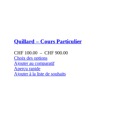
Quillard – Cours Particulier
Plage
CHF
100.00
–
CHF
900.00
Ce
de
Choix des options
produit
prix :
Ajouter au comparatif
a
CHF 100.00
Aperçu rapide
plusieurs
à
Ajouter à la liste de souhaits
variations.
CHF 900.00
Les
options
peuvent
être
choisies
sur
la
page
du