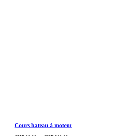
peuvent
être
choisies
sur
la
page
du
produit
Cours bateau à moteur