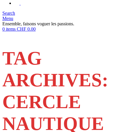
Search
Menu
Ensemble, faisons voguer les passions.
0
items
CHF
0.00
TAG
ARCHIVES:
CERCLE
NAUTIQUE