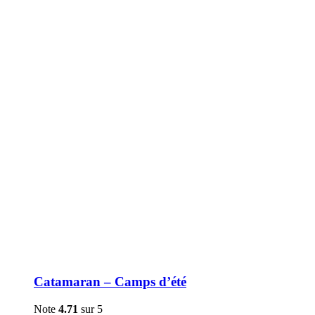
être
choisies
sur
la
page
du
produit
Catamaran – Camps d’été
Note
4.71
sur 5