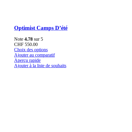
Optimist Camps D’été
Note
4.78
sur 5
CHF
550.00
Ce
Choix des options
produit
Ajouter au comparatif
a
Aperçu rapide
plusieurs
Ajouter à la liste de souhaits
variations.
Les
options
peuvent
être
choisies
sur
la
page
du
produit