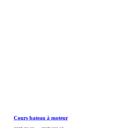
peuvent
être
choisies
sur
la
page
du
produit
Cours bateau à moteur