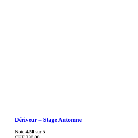
être
choisies
sur
la
page
du
produit
Dériveur – Stage Automne
Note
4.50
sur 5
CHF
330.00