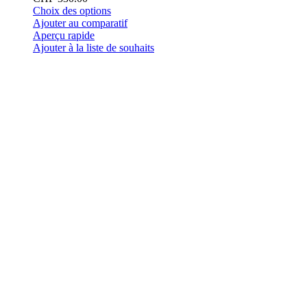
Ce
Choix des options
produit
Ajouter au comparatif
a
Aperçu rapide
plusieurs
Ajouter à la liste de souhaits
variations.
Les
options
peuvent
être
choisies
sur
la
page
du
produit