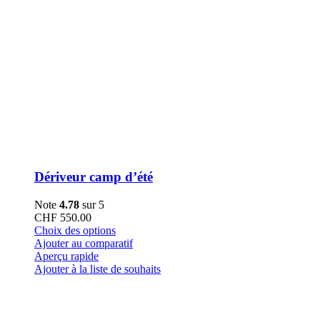
Dériveur camp d’été
Note
4.78
sur 5
CHF
550.00
Ce
Choix des options
produit
Ajouter au comparatif
a
Aperçu rapide
plusieurs
Ajouter à la liste de souhaits
variations.
Les
options
peuvent