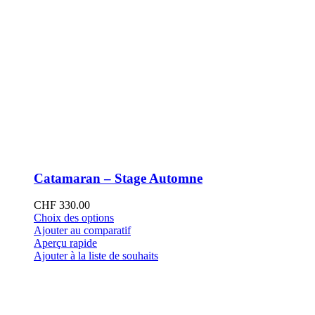
Catamaran – Stage Automne
CHF
330.00
Ce
Choix des options
produit
Ajouter au comparatif
a
Aperçu rapide
plusieurs
Ajouter à la liste de souhaits
variations.
Les
options
peuvent