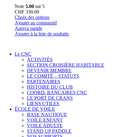
Note
5.00
sur 5
CHF
330.00
Ce
Choix des options
produit
Ajouter au comparatif
a
Aperçu rapide
plusieurs
Ajouter à la liste de souhaits
variations.
Les
options
Le CNC
peuvent
ACTIVITÉS
être
SECTION CROISIÈRE HABITABLE
choisies
DEVENIR MEMBRE
sur
LE COMITÉ – STATUTS
la
PARTENAIRES
page
HISTOIRE DU CLUB
du
COORD. BANCAIRES CNC
produit
LE PORT DE CRANS
LIENS UTILES
ÉCOLE DE VOILE
BASE NAUTIQUE
VOILE ENFANT
VOILE ADULTE
STAND UP PADDLE
NOS SUPPORTS