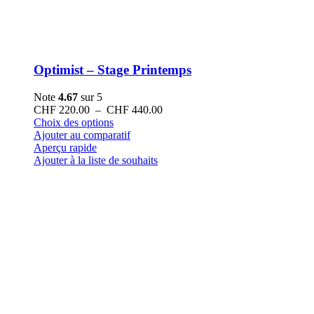
Optimist – Stage Printemps
Note
4.67
sur 5
Plage
CHF
220.00
–
CHF
440.00
Ce
de
Choix des options
produit
prix :
Ajouter au comparatif
a
CHF 220.00
Aperçu rapide
plusieurs
à
Ajouter à la liste de souhaits
variations.
CHF 440.00
Les
options
peuvent
être
choisies
sur
la
page
du
produit