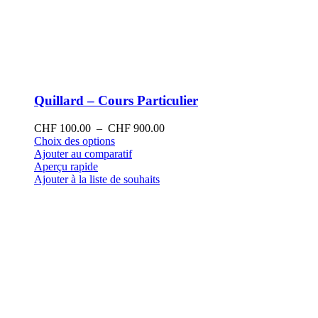
Quillard – Cours Particulier
Plage
CHF
100.00
–
CHF
900.00
Ce
de
Choix des options
produit
prix :
Ajouter au comparatif
a
CHF 100.00
Aperçu rapide
plusieurs
à
Ajouter à la liste de souhaits
variations.
CHF 900.00
Les
options
peuvent
être
choisies
sur
la
page
du