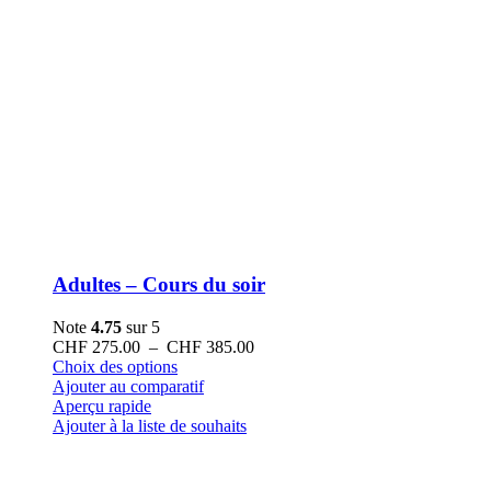
Adultes – Cours du soir
Note
4.75
sur 5
Plage
CHF
275.00
–
CHF
385.00
Ce
de
Choix des options
produit
prix :
Ajouter au comparatif
a
CHF 275.00
Aperçu rapide
plusieurs
à
Ajouter à la liste de souhaits
variations.
CHF 385.00
Les
options