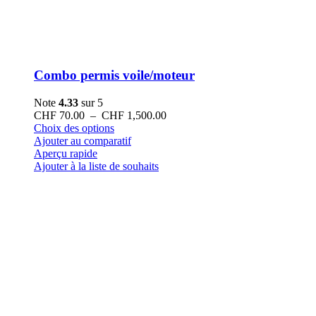
Combo permis voile/moteur
Note
4.33
sur 5
Plage
CHF
70.00
–
CHF
1,500.00
Ce
de
Choix des options
produit
prix :
Ajouter au comparatif
a
CHF 70.00
Aperçu rapide
plusieurs
à
Ajouter à la liste de souhaits
variations.
CHF 1,500.00
Les
options
peuvent
être
choisies
sur
la
page
du
produit