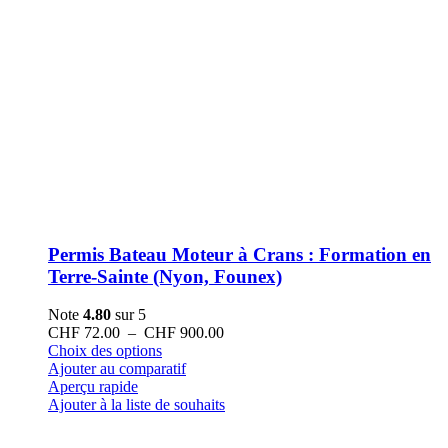
Permis Bateau Moteur à Crans : Formation en
Terre-Sainte (Nyon, Founex)
Note
4.80
sur 5
Plage
CHF
72.00
–
CHF
900.00
Ce
de
Choix des options
produit
prix :
Ajouter au comparatif
a
CHF 72.00
Aperçu rapide
plusieurs
à
Ajouter à la liste de souhaits
variations.
CHF 900.00
Les