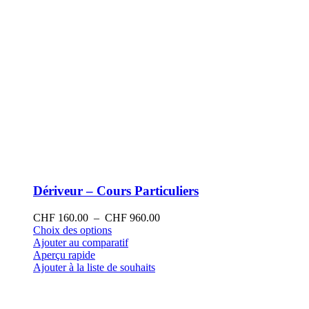
produit
Dériveur – Cours Particuliers
Plage
CHF
160.00
–
CHF
960.00
Ce
de
Choix des options
produit
prix :
Ajouter au comparatif
a
CHF 160.00
Aperçu rapide
plusieurs
à
Ajouter à la liste de souhaits
variations.
CHF 960.00
Les
options