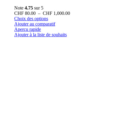
Note
4.75
sur 5
Plage
CHF
80.00
–
CHF
1,000.00
Ce
de
Choix des options
produit
prix :
Ajouter au comparatif
a
CHF 80.00
Aperçu rapide
plusieurs
à
Ajouter à la liste de souhaits
variations.
CHF 1,000.00
Les
options
peuvent
être
choisies
sur
la
page
du
produit