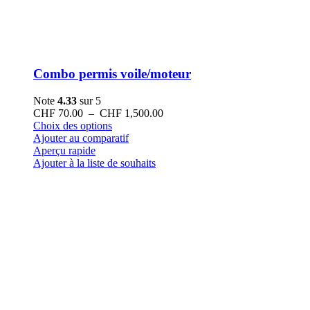
Combo permis voile/moteur
Note
4.33
sur 5
Plage
CHF
70.00
–
CHF
1,500.00
Ce
de
Choix des options
produit
prix :
Ajouter au comparatif
a
CHF 70.00
Aperçu rapide
plusieurs
à
Ajouter à la liste de souhaits
variations.
CHF 1,500.00
Les
options
peuvent
être
choisies
sur
la
page
du
produit