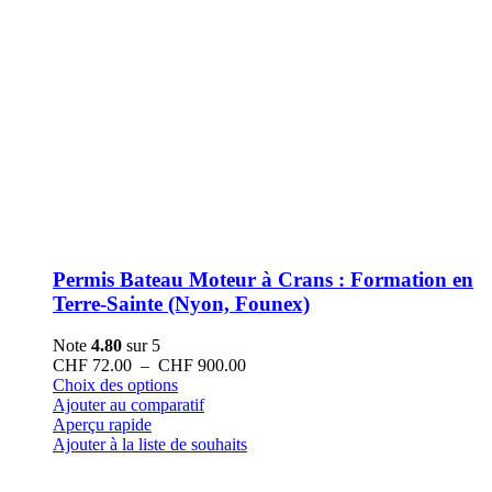
Permis Bateau Moteur à Crans : Formation en
Terre-Sainte (Nyon, Founex)
Note
4.80
sur 5
Plage
CHF
72.00
–
CHF
900.00
Ce
de
Choix des options
produit
prix :
Ajouter au comparatif
a
CHF 72.00
Aperçu rapide
plusieurs
à
Ajouter à la liste de souhaits
variations.
CHF 900.00
Les