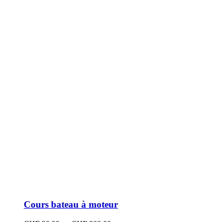
peuvent
être
choisies
sur
la
page
du
produit
Cours bateau à moteur