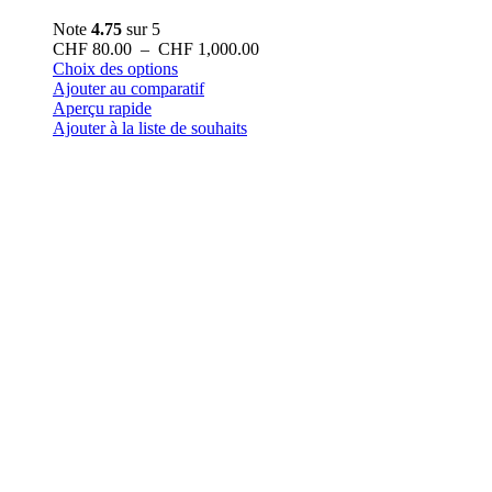
Note
4.75
sur 5
Plage
CHF
80.00
–
CHF
1,000.00
Ce
de
Choix des options
produit
prix :
Ajouter au comparatif
a
CHF 80.00
Aperçu rapide
plusieurs
à
Ajouter à la liste de souhaits
variations.
CHF 1,000.00
Les
options
peuvent
être
choisies
sur
la
page
du
produit