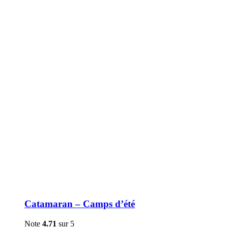
être
choisies
sur
la
page
du
produit
Catamaran – Camps d’été
Note
4.71
sur 5