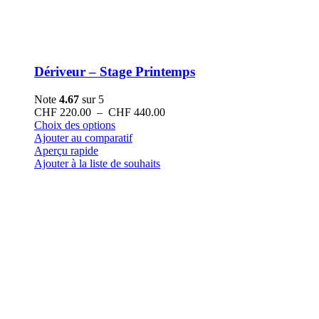
Dériveur – Stage Printemps
Note
4.67
sur 5
Plage
CHF
220.00
–
CHF
440.00
Ce
de
Choix des options
produit
prix :
Ajouter au comparatif
a
CHF 220.00
Aperçu rapide
plusieurs
à
Ajouter à la liste de souhaits
variations.
CHF 440.00
Les
options
peuvent
être
choisies
sur
la
page
du
produit