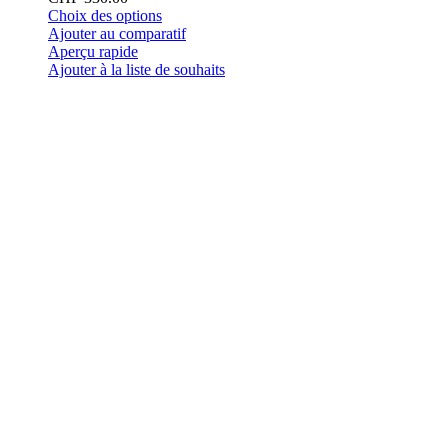
Ce
Choix des options
produit
Ajouter au comparatif
a
Aperçu rapide
plusieurs
Ajouter à la liste de souhaits
variations.
Les
options
peuvent
être
choisies
sur
la
page
du
produit