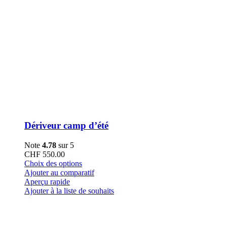
Dériveur camp d’été
Note
4.78
sur 5
CHF
550.00
Ce
Choix des options
produit
Ajouter au comparatif
a
Aperçu rapide
plusieurs
Ajouter à la liste de souhaits
variations.
Les
options
peuvent