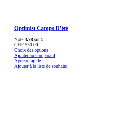
Optimist Camps D’été
Note
4.78
sur 5
CHF
550.00
Ce
Choix des options
produit
Ajouter au comparatif
a
Aperçu rapide
plusieurs
Ajouter à la liste de souhaits
variations.
Les
options
peuvent
être
choisies
sur
la
page
du
produit