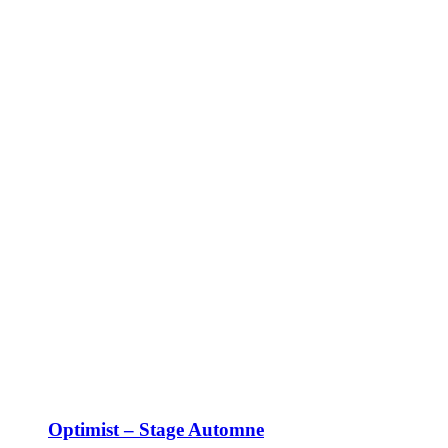
options
peuvent
être
choisies
sur
la
page
du
produit
Optimist – Stage Automne