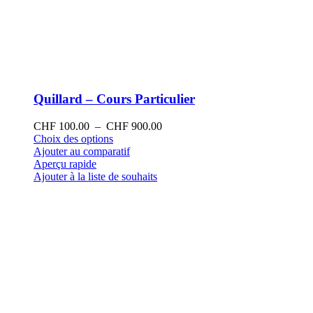
Quillard – Cours Particulier
Plage
CHF
100.00
–
CHF
900.00
Ce
de
Choix des options
produit
prix :
Ajouter au comparatif
a
CHF 100.00
Aperçu rapide
plusieurs
à
Ajouter à la liste de souhaits
variations.
CHF 900.00
Les
options
peuvent
être
choisies
sur
la
page
du