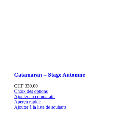
Catamaran – Stage Automne
CHF
330.00
Ce
Choix des options
produit
Ajouter au comparatif
a
Aperçu rapide
plusieurs
Ajouter à la liste de souhaits
variations.
Les
options
peuvent