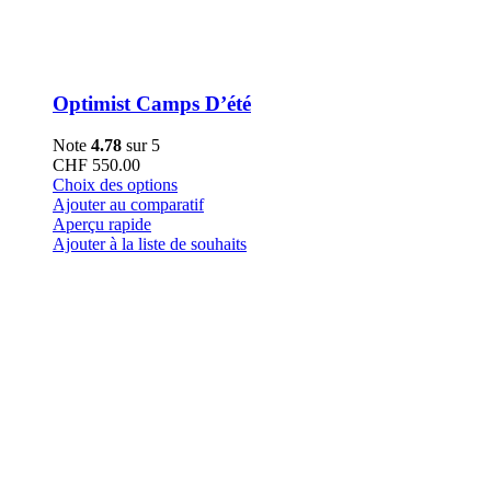
Optimist Camps D’été
Note
4.78
sur 5
CHF
550.00
Ce
Choix des options
produit
Ajouter au comparatif
a
Aperçu rapide
plusieurs
Ajouter à la liste de souhaits
variations.
Les
options
peuvent
être
choisies
sur
la
page
du
produit