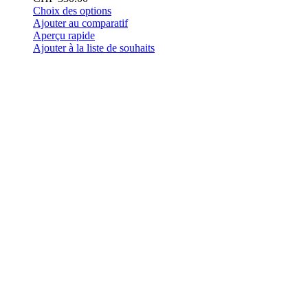
Ce
Choix des options
produit
Ajouter au comparatif
a
Aperçu rapide
plusieurs
Ajouter à la liste de souhaits
variations.
Les
options
peuvent
être
choisies
sur
la
page
du
produit