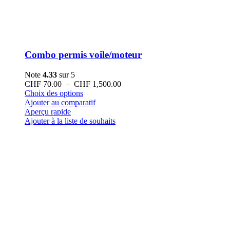
Combo permis voile/moteur
Note
4.33
sur 5
Plage
CHF
70.00
–
CHF
1,500.00
Ce
de
Choix des options
produit
prix :
Ajouter au comparatif
a
CHF 70.00
Aperçu rapide
plusieurs
à
Ajouter à la liste de souhaits
variations.
CHF 1,500.00
Les
options
peuvent
être
choisies
sur
la
page
du
produit