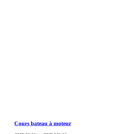
peuvent
être
choisies
sur
la
page
du
produit
Cours bateau à moteur