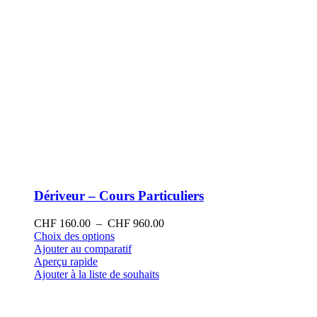
produit
Dériveur – Cours Particuliers
Plage
CHF
160.00
–
CHF
960.00
Ce
de
Choix des options
produit
prix :
Ajouter au comparatif
a
CHF 160.00
Aperçu rapide
plusieurs
à
Ajouter à la liste de souhaits
variations.
CHF 960.00
Les
options