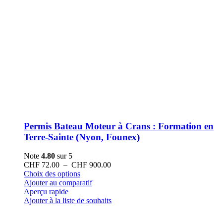
Permis Bateau Moteur à Crans : Formation en
Terre-Sainte (Nyon, Founex)
Note
4.80
sur 5
Plage
CHF
72.00
–
CHF
900.00
Ce
de
Choix des options
produit
prix :
Ajouter au comparatif
a
CHF 72.00
Aperçu rapide
plusieurs
à
Ajouter à la liste de souhaits
variations.
CHF 900.00
Les