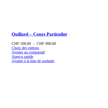
Quillard – Cours Particulier
Plage
CHF
100.00
–
CHF
900.00
Ce
de
Choix des options
produit
prix :
Ajouter au comparatif
a
CHF 100.00
Aperçu rapide
plusieurs
à
Ajouter à la liste de souhaits
variations.
CHF 900.00
Les
options
peuvent
être
choisies
sur
la
page
du