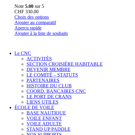
Note
5.00
sur 5
CHF
330.00
Ce
Choix des options
produit
Ajouter au comparatif
a
Aperçu rapide
plusieurs
Ajouter à la liste de souhaits
variations.
Les
options
Le CNC
peuvent
ACTIVITÉS
être
SECTION CROISIÈRE HABITABLE
choisies
DEVENIR MEMBRE
sur
LE COMITÉ – STATUTS
la
PARTENAIRES
page
HISTOIRE DU CLUB
du
COORD. BANCAIRES CNC
produit
LE PORT DE CRANS
LIENS UTILES
ÉCOLE DE VOILE
BASE NAUTIQUE
VOILE ENFANT
VOILE ADULTE
STAND UP PADDLE
NOS SUPPORTS