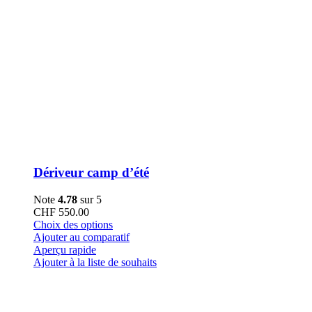
Dériveur camp d’été
Note
4.78
sur 5
CHF
550.00
Ce
Choix des options
produit
Ajouter au comparatif
a
Aperçu rapide
plusieurs
Ajouter à la liste de souhaits
variations.
Les
options
peuvent