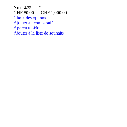
Note
4.75
sur 5
Plage
CHF
80.00
–
CHF
1,000.00
Ce
de
Choix des options
produit
prix :
Ajouter au comparatif
a
CHF 80.00
Aperçu rapide
plusieurs
à
Ajouter à la liste de souhaits
variations.
CHF 1,000.00
Les
options
peuvent
être
choisies
sur
la
page
du
produit