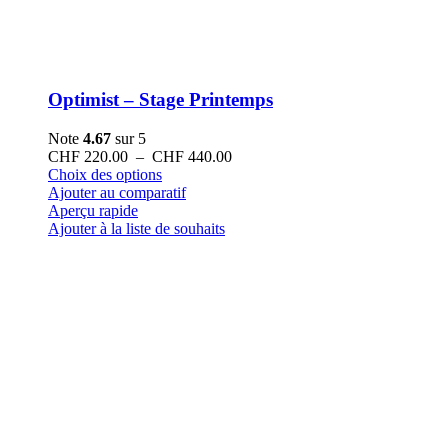
Optimist – Stage Printemps
Note
4.67
sur 5
Plage
CHF
220.00
–
CHF
440.00
Ce
de
Choix des options
produit
prix :
Ajouter au comparatif
a
CHF 220.00
Aperçu rapide
plusieurs
à
Ajouter à la liste de souhaits
variations.
CHF 440.00
Les
options
peuvent
être
choisies
sur
la
page
du
produit