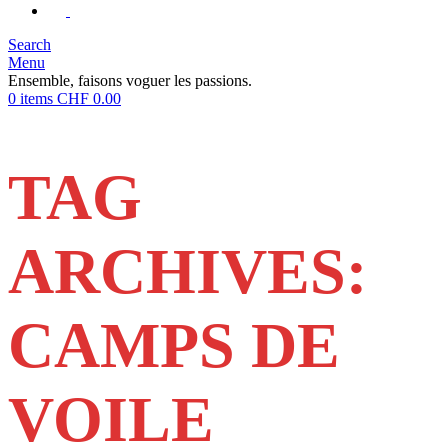
Search
Menu
Ensemble, faisons voguer les passions.
0
items
CHF
0.00
TAG
ARCHIVES:
CAMPS DE
VOILE