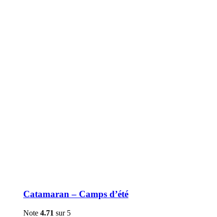
être
choisies
sur
la
page
du
produit
Catamaran – Camps d’été
Note
4.71
sur 5