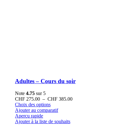
Adultes – Cours du soir
Note
4.75
sur 5
Plage
CHF
275.00
–
CHF
385.00
Ce
de
Choix des options
produit
prix :
Ajouter au comparatif
a
CHF 275.00
Aperçu rapide
plusieurs
à
Ajouter à la liste de souhaits
variations.
CHF 385.00
Les
options