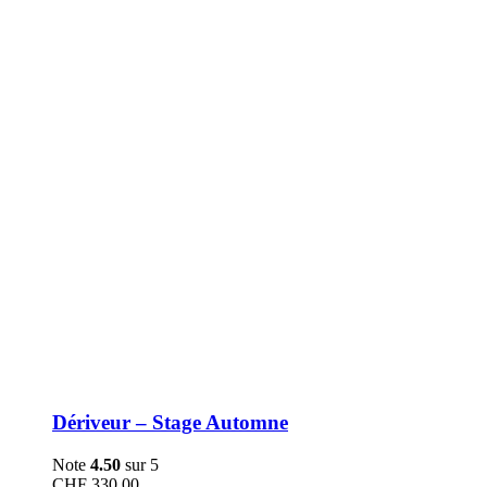
être
choisies
sur
la
page
du
produit
Dériveur – Stage Automne
Note
4.50
sur 5
CHF
330.00