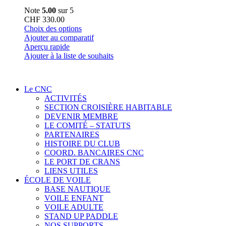
Note
5.00
sur 5
CHF
330.00
Ce
Choix des options
produit
Ajouter au comparatif
a
Aperçu rapide
plusieurs
Ajouter à la liste de souhaits
variations.
Les
options
Le CNC
peuvent
ACTIVITÉS
être
SECTION CROISIÈRE HABITABLE
choisies
DEVENIR MEMBRE
sur
LE COMITÉ – STATUTS
la
PARTENAIRES
page
HISTOIRE DU CLUB
du
COORD. BANCAIRES CNC
produit
LE PORT DE CRANS
LIENS UTILES
ÉCOLE DE VOILE
BASE NAUTIQUE
VOILE ENFANT
VOILE ADULTE
STAND UP PADDLE
NOS SUPPORTS