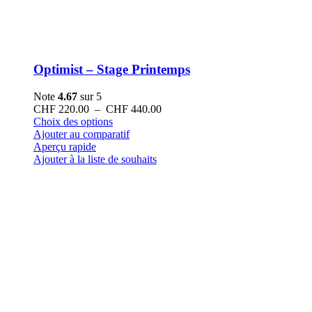
Optimist – Stage Printemps
Note
4.67
sur 5
Plage
CHF
220.00
–
CHF
440.00
Ce
de
Choix des options
produit
prix :
Ajouter au comparatif
a
CHF 220.00
Aperçu rapide
plusieurs
à
Ajouter à la liste de souhaits
variations.
CHF 440.00
Les
options
peuvent
être
choisies
sur
la
page
du
produit