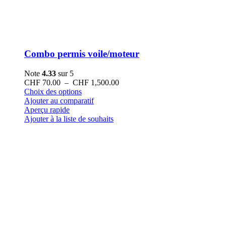
Combo permis voile/moteur
Note
4.33
sur 5
Plage
CHF
70.00
–
CHF
1,500.00
Ce
de
Choix des options
produit
prix :
Ajouter au comparatif
a
CHF 70.00
Aperçu rapide
plusieurs
à
Ajouter à la liste de souhaits
variations.
CHF 1,500.00
Les
options
peuvent
être
choisies
sur
la
page
du
produit