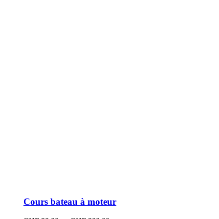
peuvent
être
choisies
sur
la
page
du
produit
Cours bateau à moteur