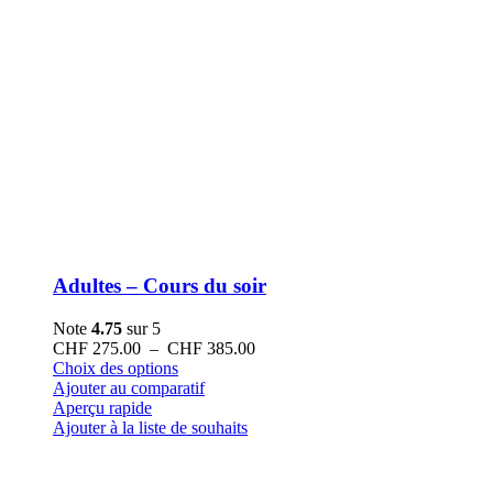
Adultes – Cours du soir
Note
4.75
sur 5
Plage
CHF
275.00
–
CHF
385.00
Ce
de
Choix des options
produit
prix :
Ajouter au comparatif
a
CHF 275.00
Aperçu rapide
plusieurs
à
Ajouter à la liste de souhaits
variations.
CHF 385.00
Les
options