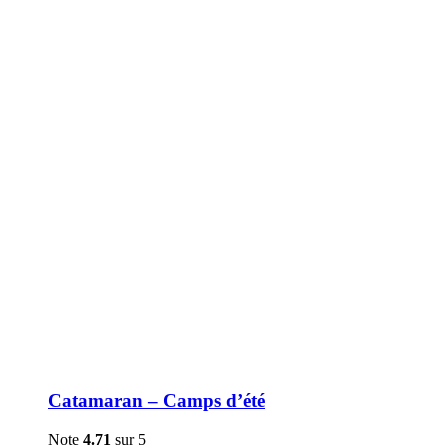
être
choisies
sur
la
page
du
produit
Catamaran – Camps d’été
Note
4.71
sur 5