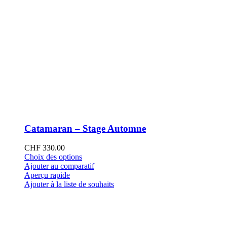
Catamaran – Stage Automne
CHF
330.00
Ce
Choix des options
produit
Ajouter au comparatif
a
Aperçu rapide
plusieurs
Ajouter à la liste de souhaits
variations.
Les
options
peuvent