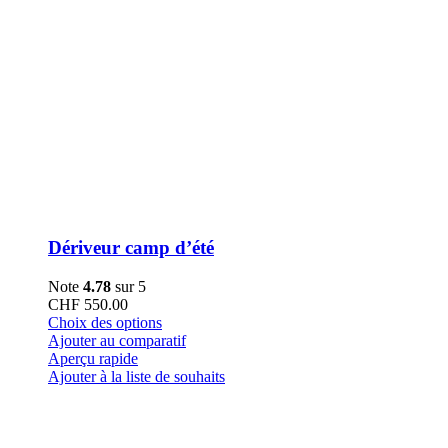
Dériveur camp d’été
Note
4.78
sur 5
CHF
550.00
Ce
Choix des options
produit
Ajouter au comparatif
a
Aperçu rapide
plusieurs
Ajouter à la liste de souhaits
variations.
Les
options
peuvent