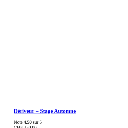
être
choisies
sur
la
page
du
produit
Dériveur – Stage Automne
Note
4.50
sur 5
CHF
330.00