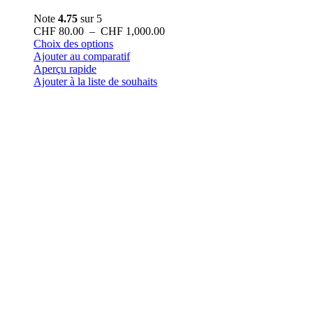
Note
4.75
sur 5
Plage
CHF
80.00
–
CHF
1,000.00
Ce
de
Choix des options
produit
prix :
Ajouter au comparatif
a
CHF 80.00
Aperçu rapide
plusieurs
à
Ajouter à la liste de souhaits
variations.
CHF 1,000.00
Les
options
peuvent
être
choisies
sur
la
page
du
produit