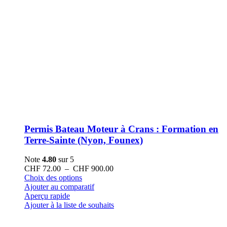
Permis Bateau Moteur à Crans : Formation en
Terre-Sainte (Nyon, Founex)
Note
4.80
sur 5
Plage
CHF
72.00
–
CHF
900.00
Ce
de
Choix des options
produit
prix :
Ajouter au comparatif
a
CHF 72.00
Aperçu rapide
plusieurs
à
Ajouter à la liste de souhaits
variations.
CHF 900.00
Les