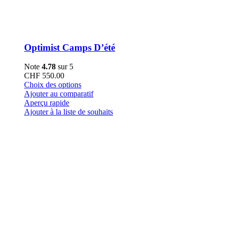
Optimist Camps D’été
Note
4.78
sur 5
CHF
550.00
Ce
Choix des options
produit
Ajouter au comparatif
a
Aperçu rapide
plusieurs
Ajouter à la liste de souhaits
variations.
Les
options
peuvent
être
choisies
sur
la
page
du
produit