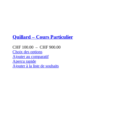
Quillard – Cours Particulier
Plage
CHF
100.00
–
CHF
900.00
Ce
de
Choix des options
produit
prix :
Ajouter au comparatif
a
CHF 100.00
Aperçu rapide
plusieurs
à
Ajouter à la liste de souhaits
variations.
CHF 900.00
Les
options
peuvent
être
choisies
sur
la
page
du