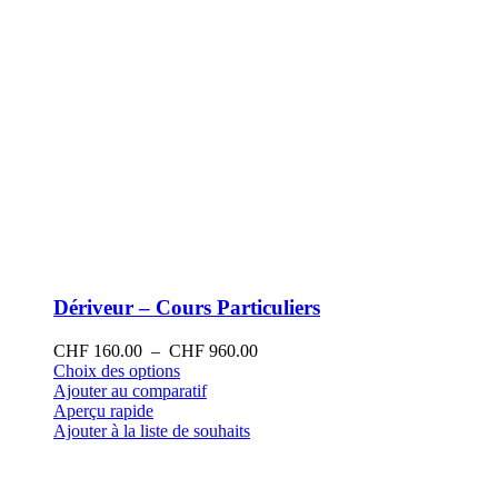
produit
Dériveur – Cours Particuliers
Plage
CHF
160.00
–
CHF
960.00
Ce
de
Choix des options
produit
prix :
Ajouter au comparatif
a
CHF 160.00
Aperçu rapide
plusieurs
à
Ajouter à la liste de souhaits
variations.
CHF 960.00
Les
options