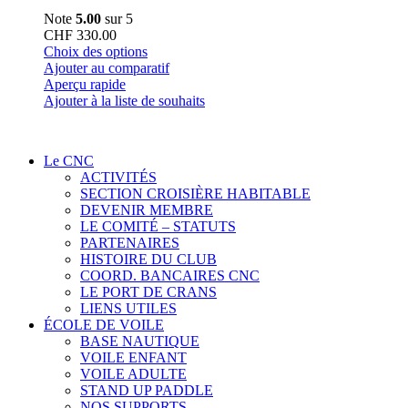
Note
5.00
sur 5
CHF
330.00
Ce
Choix des options
produit
Ajouter au comparatif
a
Aperçu rapide
plusieurs
Ajouter à la liste de souhaits
variations.
Les
options
Le CNC
peuvent
ACTIVITÉS
être
SECTION CROISIÈRE HABITABLE
choisies
DEVENIR MEMBRE
sur
LE COMITÉ – STATUTS
la
PARTENAIRES
page
HISTOIRE DU CLUB
du
COORD. BANCAIRES CNC
produit
LE PORT DE CRANS
LIENS UTILES
ÉCOLE DE VOILE
BASE NAUTIQUE
VOILE ENFANT
VOILE ADULTE
STAND UP PADDLE
NOS SUPPORTS