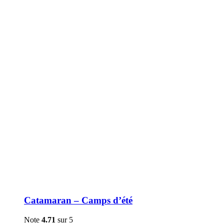
être
choisies
sur
la
page
du
produit
Catamaran – Camps d’été
Note
4.71
sur 5