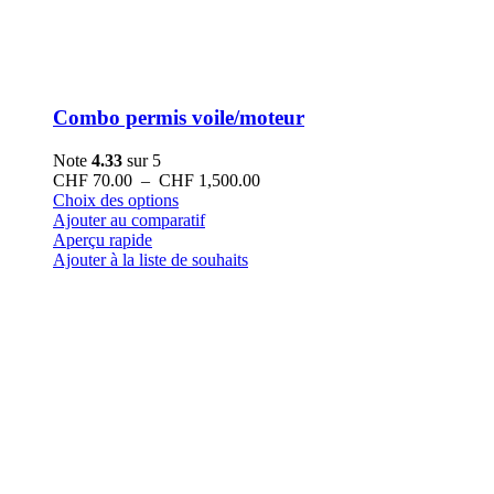
Combo permis voile/moteur
Note
4.33
sur 5
Plage
CHF
70.00
–
CHF
1,500.00
Ce
de
Choix des options
produit
prix :
Ajouter au comparatif
a
CHF 70.00
Aperçu rapide
plusieurs
à
Ajouter à la liste de souhaits
variations.
CHF 1,500.00
Les
options
peuvent
être
choisies
sur
la
page
du
produit