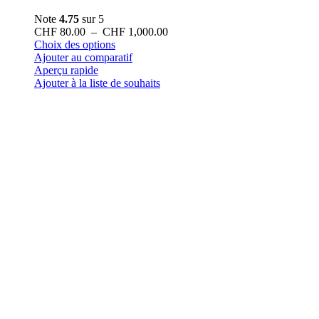
Note
4.75
sur 5
Plage
CHF
80.00
–
CHF
1,000.00
Ce
de
Choix des options
produit
prix :
Ajouter au comparatif
a
CHF 80.00
Aperçu rapide
plusieurs
à
Ajouter à la liste de souhaits
variations.
CHF 1,000.00
Les
options
peuvent
être
choisies
sur
la
page
du
produit