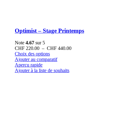
Optimist – Stage Printemps
Note
4.67
sur 5
Plage
CHF
220.00
–
CHF
440.00
Ce
de
Choix des options
produit
prix :
Ajouter au comparatif
a
CHF 220.00
Aperçu rapide
plusieurs
à
Ajouter à la liste de souhaits
variations.
CHF 440.00
Les
options
peuvent
être
choisies
sur
la
page
du
produit