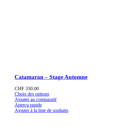
Catamaran – Stage Automne
CHF
330.00
Ce
Choix des options
produit
Ajouter au comparatif
a
Aperçu rapide
plusieurs
Ajouter à la liste de souhaits
variations.
Les
options
peuvent