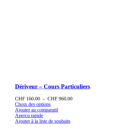
produit
Dériveur – Cours Particuliers
Plage
CHF
160.00
–
CHF
960.00
Ce
de
Choix des options
produit
prix :
Ajouter au comparatif
a
CHF 160.00
Aperçu rapide
plusieurs
à
Ajouter à la liste de souhaits
variations.
CHF 960.00
Les
options