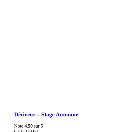
être
choisies
sur
la
page
du
produit
Dériveur – Stage Automne
Note
4.50
sur 5
CHF
330.00