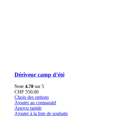
Dériveur camp d’été
Note
4.78
sur 5
CHF
550.00
Ce
Choix des options
produit
Ajouter au comparatif
a
Aperçu rapide
plusieurs
Ajouter à la liste de souhaits
variations.
Les
options
peuvent