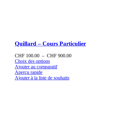
Quillard – Cours Particulier
Plage
CHF
100.00
–
CHF
900.00
Ce
de
Choix des options
produit
prix :
Ajouter au comparatif
a
CHF 100.00
Aperçu rapide
plusieurs
à
Ajouter à la liste de souhaits
variations.
CHF 900.00
Les
options
peuvent
être
choisies
sur
la
page
du