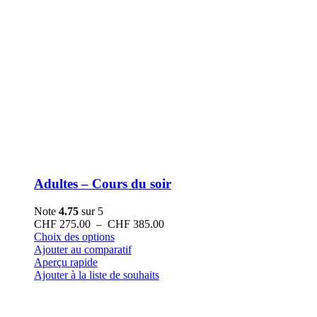
Adultes – Cours du soir
Note
4.75
sur 5
Plage
CHF
275.00
–
CHF
385.00
Ce
de
Choix des options
produit
prix :
Ajouter au comparatif
a
CHF 275.00
Aperçu rapide
plusieurs
à
Ajouter à la liste de souhaits
variations.
CHF 385.00
Les
options