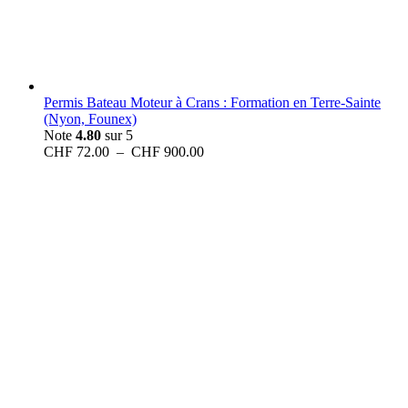
Permis Bateau Moteur à Crans : Formation en Terre-Sainte
(Nyon, Founex)
Note
4.80
sur 5
Plage
CHF
72.00
–
CHF
900.00
de
prix :
CHF 72.00
à
CHF 900.00