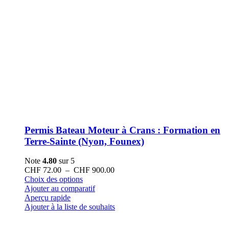
Permis Bateau Moteur à Crans : Formation en
Terre-Sainte (Nyon, Founex)
Note
4.80
sur 5
Plage
CHF
72.00
–
CHF
900.00
Ce
de
Choix des options
produit
prix :
Ajouter au comparatif
a
CHF 72.00
Aperçu rapide
plusieurs
à
Ajouter à la liste de souhaits
variations.
CHF 900.00
Les