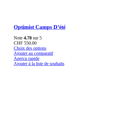
Optimist Camps D’été
Note
4.78
sur 5
CHF
550.00
Ce
Choix des options
produit
Ajouter au comparatif
a
Aperçu rapide
plusieurs
Ajouter à la liste de souhaits
variations.
Les
options
peuvent
être
choisies
sur
la
page
du
produit