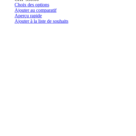
Ce
Choix des options
produit
Ajouter au comparatif
a
Aperçu rapide
plusieurs
Ajouter à la liste de souhaits
variations.
Les
options
peuvent
être
choisies
sur
la
page
du
produit