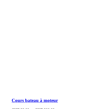
peuvent
être
choisies
sur
la
page
du
produit
Cours bateau à moteur