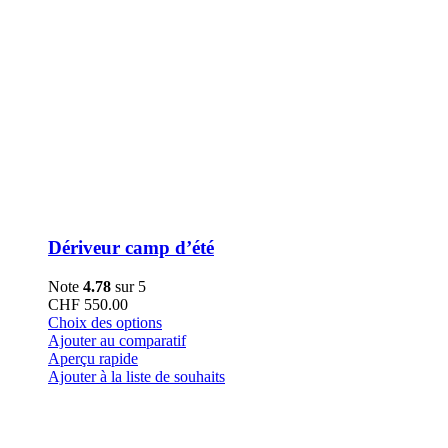
Dériveur camp d’été
Note
4.78
sur 5
CHF
550.00
Ce
Choix des options
produit
Ajouter au comparatif
a
Aperçu rapide
plusieurs
Ajouter à la liste de souhaits
variations.
Les
options
peuvent