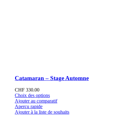
Catamaran – Stage Automne
CHF
330.00
Ce
Choix des options
produit
Ajouter au comparatif
a
Aperçu rapide
plusieurs
Ajouter à la liste de souhaits
variations.
Les
options
peuvent