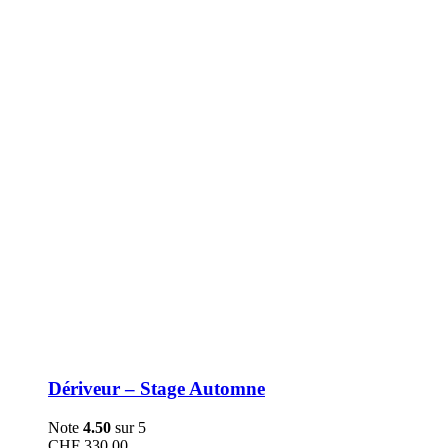
être
choisies
sur
la
page
du
produit
Dériveur – Stage Automne
Note
4.50
sur 5
CHF
330.00