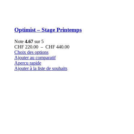
Optimist – Stage Printemps
Note
4.67
sur 5
Plage
CHF
220.00
–
CHF
440.00
Ce
de
Choix des options
produit
prix :
Ajouter au comparatif
a
CHF 220.00
Aperçu rapide
plusieurs
à
Ajouter à la liste de souhaits
variations.
CHF 440.00
Les
options
peuvent
être
choisies
sur
la
page
du
produit