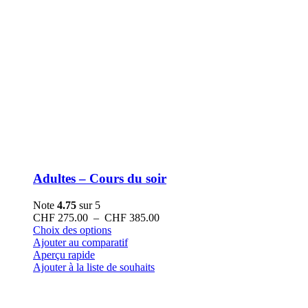
Adultes – Cours du soir
Note
4.75
sur 5
Plage
CHF
275.00
–
CHF
385.00
Ce
de
Choix des options
produit
prix :
Ajouter au comparatif
a
CHF 275.00
Aperçu rapide
plusieurs
à
Ajouter à la liste de souhaits
variations.
CHF 385.00
Les
options