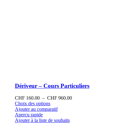
produit
Dériveur – Cours Particuliers
Plage
CHF
160.00
–
CHF
960.00
Ce
de
Choix des options
produit
prix :
Ajouter au comparatif
a
CHF 160.00
Aperçu rapide
plusieurs
à
Ajouter à la liste de souhaits
variations.
CHF 960.00
Les
options