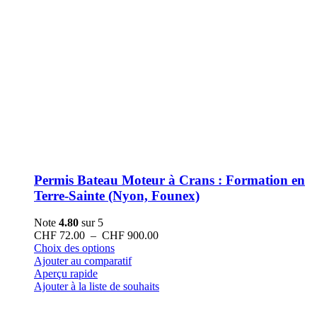
Permis Bateau Moteur à Crans : Formation en
Terre-Sainte (Nyon, Founex)
Note
4.80
sur 5
Plage
CHF
72.00
–
CHF
900.00
Ce
de
Choix des options
produit
prix :
Ajouter au comparatif
a
CHF 72.00
Aperçu rapide
plusieurs
à
Ajouter à la liste de souhaits
variations.
CHF 900.00
Les