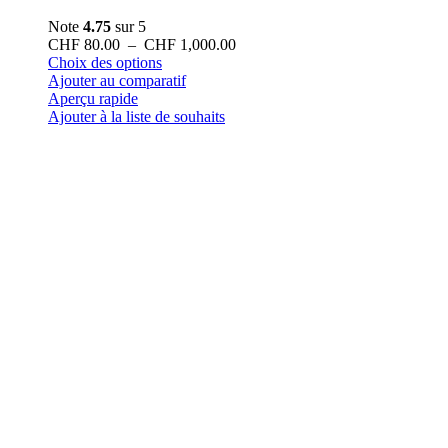
Note
4.75
sur 5
Plage
CHF
80.00
–
CHF
1,000.00
Ce
de
Choix des options
produit
prix :
Ajouter au comparatif
a
CHF 80.00
Aperçu rapide
plusieurs
à
Ajouter à la liste de souhaits
variations.
CHF 1,000.00
Les
options
peuvent
être
choisies
sur
la
page
du
produit