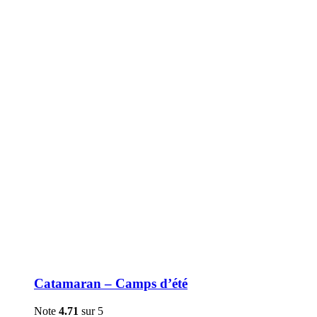
être
choisies
sur
la
page
du
produit
Catamaran – Camps d’été
Note
4.71
sur 5