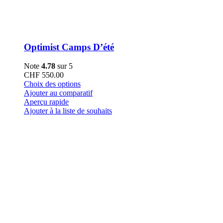
Optimist Camps D’été
Note
4.78
sur 5
CHF
550.00
Ce
Choix des options
produit
Ajouter au comparatif
a
Aperçu rapide
plusieurs
Ajouter à la liste de souhaits
variations.
Les
options
peuvent
être
choisies
sur
la
page
du
produit