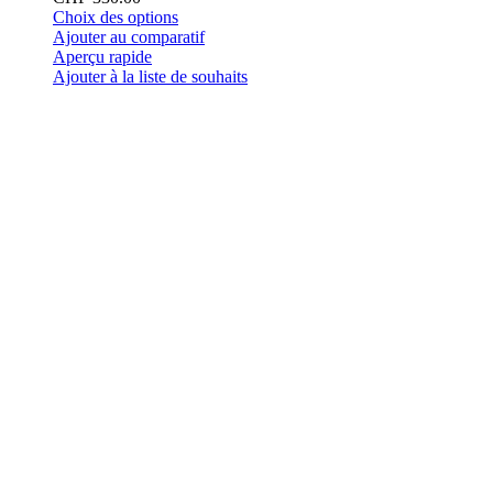
Ce
Choix des options
produit
Ajouter au comparatif
a
Aperçu rapide
plusieurs
Ajouter à la liste de souhaits
variations.
Les
options
peuvent
être
choisies
sur
la
page
du
produit