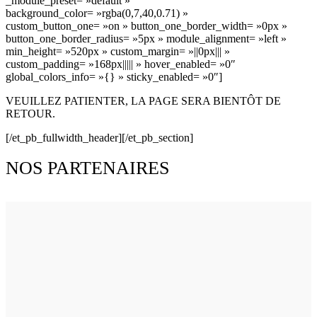
_module_preset= »default »
background_color= »rgba(0,7,40,0.71) »
custom_button_one= »on » button_one_border_width= »0px »
button_one_border_radius= »5px » module_alignment= »left »
min_height= »520px » custom_margin= »||0px||| »
custom_padding= »168px||||| » hover_enabled= »0″
global_colors_info= »{} » sticky_enabled= »0″]
VEUILLEZ PATIENTER, LA PAGE SERA BIENTÔT DE
RETOUR.
[/et_pb_fullwidth_header][/et_pb_section]
NOS PARTENAIRES