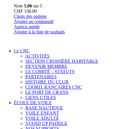
Note
5.00
sur 5
CHF
330.00
Ce
Choix des options
produit
Ajouter au comparatif
a
Aperçu rapide
plusieurs
Ajouter à la liste de souhaits
variations.
Les
options
Le CNC
peuvent
ACTIVITÉS
être
SECTION CROISIÈRE HABITABLE
choisies
DEVENIR MEMBRE
sur
LE COMITÉ – STATUTS
la
PARTENAIRES
page
HISTOIRE DU CLUB
du
COORD. BANCAIRES CNC
produit
LE PORT DE CRANS
LIENS UTILES
ÉCOLE DE VOILE
BASE NAUTIQUE
VOILE ENFANT
VOILE ADULTE
STAND UP PADDLE
NOS SUPPORTS