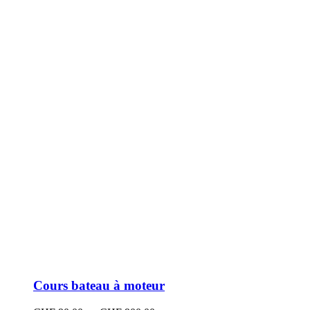
peuvent
être
choisies
sur
la
page
du
produit
Cours bateau à moteur