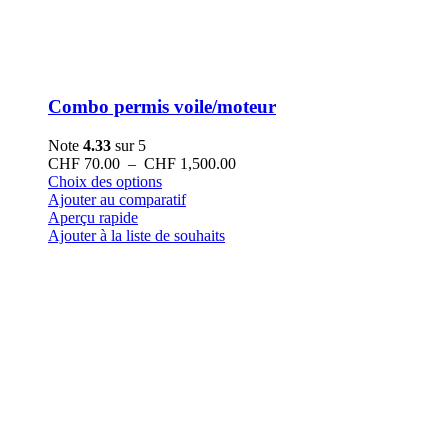
Combo permis voile/moteur
Note
4.33
sur 5
Plage
CHF
70.00
–
CHF
1,500.00
Ce
de
Choix des options
produit
prix :
Ajouter au comparatif
a
CHF 70.00
Aperçu rapide
plusieurs
à
Ajouter à la liste de souhaits
variations.
CHF 1,500.00
Les
options
peuvent
être
choisies
sur
la
page
du
produit