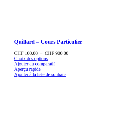
Quillard – Cours Particulier
Plage
CHF
100.00
–
CHF
900.00
Ce
de
Choix des options
produit
prix :
Ajouter au comparatif
a
CHF 100.00
Aperçu rapide
plusieurs
à
Ajouter à la liste de souhaits
variations.
CHF 900.00
Les
options
peuvent
être
choisies
sur
la
page
du