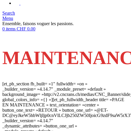
Search
Menu
Ensemble, faisons voguer les passions.
0
items
CHF
0.00
MAINTENAN
[et_pb_section fb_built= »1″ fullwidth= »on »
_builder_version= »4.14.7″ _module_preset= »default »
background_image= »http://v2.cncrans.ch/medias/CNC_Banner/slide
global_colors_info= »{} »][et_pb_fullwidth_header title= »PAGE
EN MAINTENANCE » text_orientation= »center »
button_one_text= »RETOUR » button_one_url= »@ET-
DC@eyJkeW5hbWljIjp0cnVlLCJjb250ZW50IjoicG9zdF9saW5rX
_builder_version= »4.14.7″
_dynamic_attributes= »button_one_url »