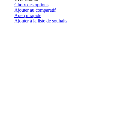
Ce
Choix des options
produit
Ajouter au comparatif
a
Aperçu rapide
plusieurs
Ajouter à la liste de souhaits
variations.
Les
options
peuvent
être
choisies
sur
la
page
du
produit