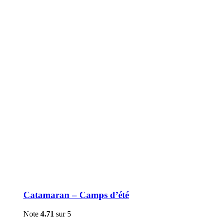
être
choisies
sur
la
page
du
produit
Catamaran – Camps d’été
Note
4.71
sur 5