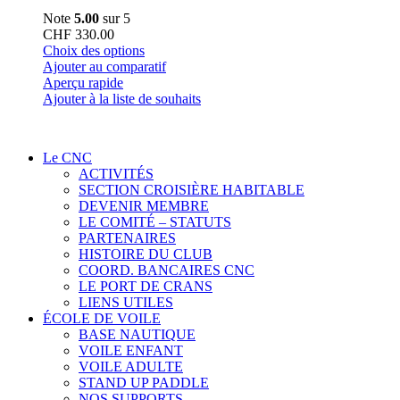
Note
5.00
sur 5
CHF
330.00
Ce
Choix des options
produit
Ajouter au comparatif
a
Aperçu rapide
plusieurs
Ajouter à la liste de souhaits
variations.
Les
options
Le CNC
peuvent
ACTIVITÉS
être
SECTION CROISIÈRE HABITABLE
choisies
DEVENIR MEMBRE
sur
LE COMITÉ – STATUTS
la
PARTENAIRES
page
HISTOIRE DU CLUB
du
COORD. BANCAIRES CNC
produit
LE PORT DE CRANS
LIENS UTILES
ÉCOLE DE VOILE
BASE NAUTIQUE
VOILE ENFANT
VOILE ADULTE
STAND UP PADDLE
NOS SUPPORTS