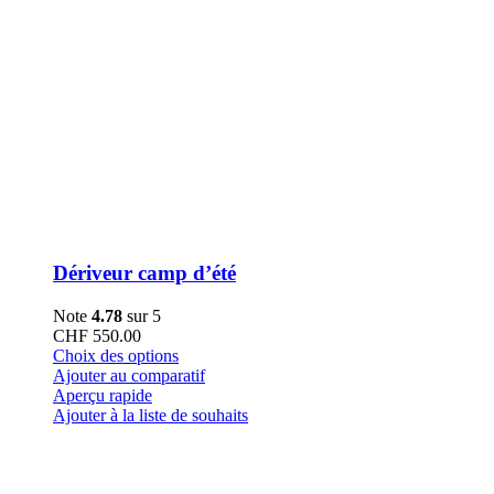
Dériveur camp d’été
Note
4.78
sur 5
CHF
550.00
Ce
Choix des options
produit
Ajouter au comparatif
a
Aperçu rapide
plusieurs
Ajouter à la liste de souhaits
variations.
Les
options
peuvent