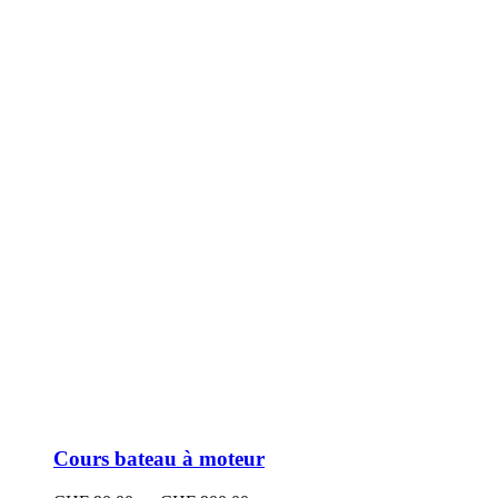
peuvent
être
choisies
sur
la
page
du
produit
Cours bateau à moteur