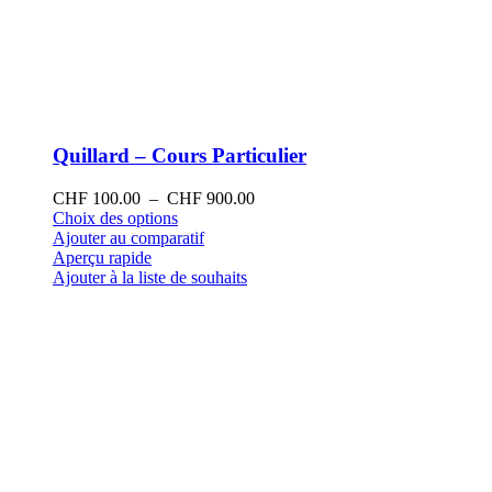
Quillard – Cours Particulier
Plage
CHF
100.00
–
CHF
900.00
Ce
de
Choix des options
produit
prix :
Ajouter au comparatif
a
CHF 100.00
Aperçu rapide
plusieurs
à
Ajouter à la liste de souhaits
variations.
CHF 900.00
Les
options
peuvent
être
choisies
sur
la
page
du