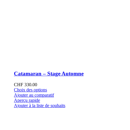
Catamaran – Stage Automne
CHF
330.00
Ce
Choix des options
produit
Ajouter au comparatif
a
Aperçu rapide
plusieurs
Ajouter à la liste de souhaits
variations.
Les
options
peuvent