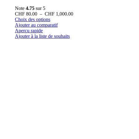
Note
4.75
sur 5
Plage
CHF
80.00
–
CHF
1,000.00
Ce
de
Choix des options
produit
prix :
Ajouter au comparatif
a
CHF 80.00
Aperçu rapide
plusieurs
à
Ajouter à la liste de souhaits
variations.
CHF 1,000.00
Les
options
peuvent
être
choisies
sur
la
page
du
produit