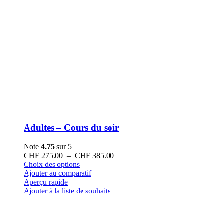
Adultes – Cours du soir
Note
4.75
sur 5
Plage
CHF
275.00
–
CHF
385.00
Ce
de
Choix des options
produit
prix :
Ajouter au comparatif
a
CHF 275.00
Aperçu rapide
plusieurs
à
Ajouter à la liste de souhaits
variations.
CHF 385.00
Les
options