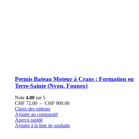
Permis Bateau Moteur à Crans : Formation en
Terre-Sainte (Nyon, Founex)
Note
4.80
sur 5
Plage
CHF
72.00
–
CHF
900.00
Ce
de
Choix des options
produit
prix :
Ajouter au comparatif
a
CHF 72.00
Aperçu rapide
plusieurs
à
Ajouter à la liste de souhaits
variations.
CHF 900.00
Les