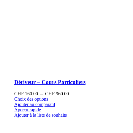
produit
Dériveur – Cours Particuliers
Plage
CHF
160.00
–
CHF
960.00
Ce
de
Choix des options
produit
prix :
Ajouter au comparatif
a
CHF 160.00
Aperçu rapide
plusieurs
à
Ajouter à la liste de souhaits
variations.
CHF 960.00
Les
options