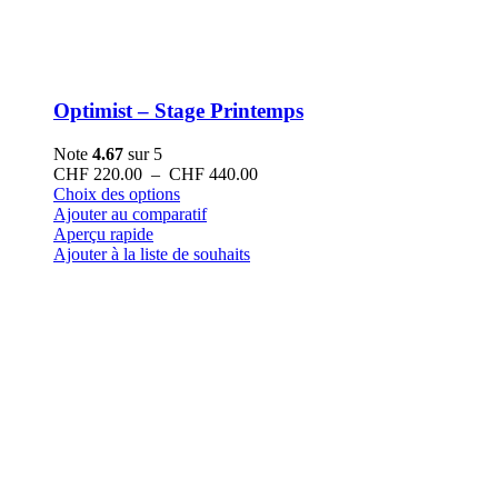
Optimist – Stage Printemps
Note
4.67
sur 5
Plage
CHF
220.00
–
CHF
440.00
Ce
de
Choix des options
produit
prix :
Ajouter au comparatif
a
CHF 220.00
Aperçu rapide
plusieurs
à
Ajouter à la liste de souhaits
variations.
CHF 440.00
Les
options
peuvent
être
choisies
sur
la
page
du
produit