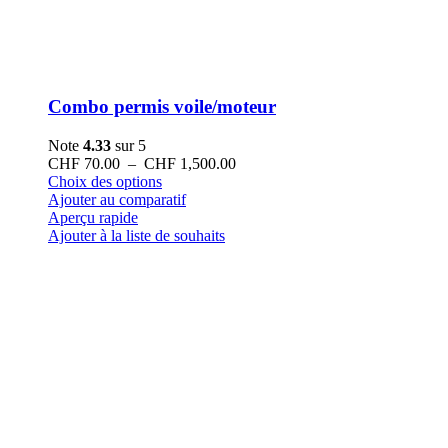
Combo permis voile/moteur
Note
4.33
sur 5
Plage
CHF
70.00
–
CHF
1,500.00
Ce
de
Choix des options
produit
prix :
Ajouter au comparatif
a
CHF 70.00
Aperçu rapide
plusieurs
à
Ajouter à la liste de souhaits
variations.
CHF 1,500.00
Les
options
peuvent
être
choisies
sur
la
page
du
produit