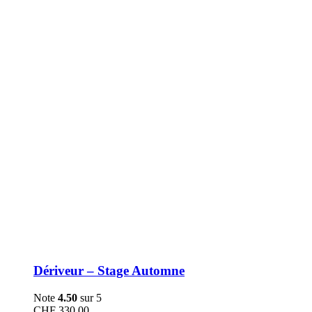
être
choisies
sur
la
page
du
produit
Dériveur – Stage Automne
Note
4.50
sur 5
CHF
330.00