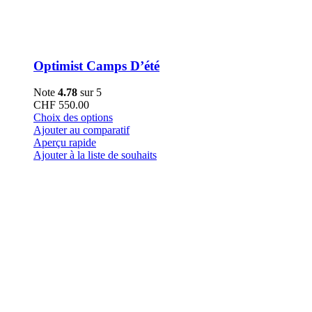
Optimist Camps D’été
Note
4.78
sur 5
CHF
550.00
Ce
Choix des options
produit
Ajouter au comparatif
a
Aperçu rapide
plusieurs
Ajouter à la liste de souhaits
variations.
Les
options
peuvent
être
choisies
sur
la
page
du
produit