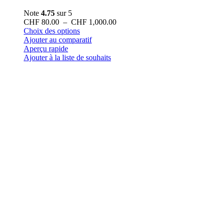
Note
4.75
sur 5
Plage
CHF
80.00
–
CHF
1,000.00
Ce
de
Choix des options
produit
prix :
Ajouter au comparatif
a
CHF 80.00
Aperçu rapide
plusieurs
à
Ajouter à la liste de souhaits
variations.
CHF 1,000.00
Les
options
peuvent
être
choisies
sur
la
page
du
produit