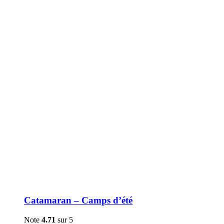
être
choisies
sur
la
page
du
produit
Catamaran – Camps d’été
Note
4.71
sur 5