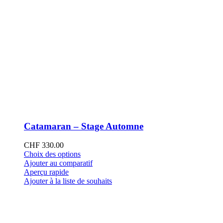
Catamaran – Stage Automne
CHF
330.00
Ce
Choix des options
produit
Ajouter au comparatif
a
Aperçu rapide
plusieurs
Ajouter à la liste de souhaits
variations.
Les
options
peuvent