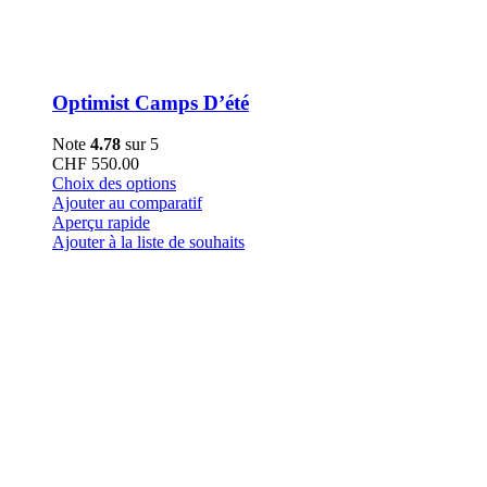
Optimist Camps D’été
Note
4.78
sur 5
CHF
550.00
Ce
Choix des options
produit
Ajouter au comparatif
a
Aperçu rapide
plusieurs
Ajouter à la liste de souhaits
variations.
Les
options
peuvent
être
choisies
sur
la
page
du
produit