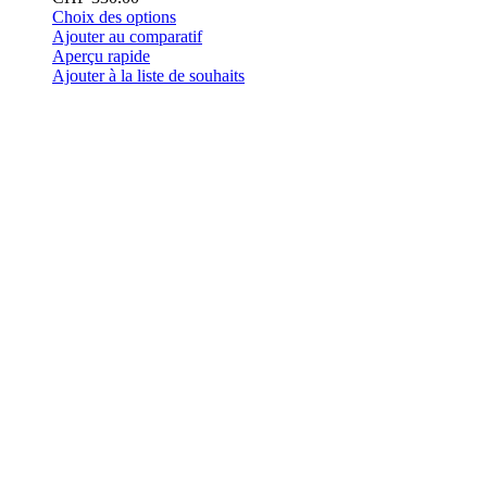
Ce
Choix des options
produit
Ajouter au comparatif
a
Aperçu rapide
plusieurs
Ajouter à la liste de souhaits
variations.
Les
options
peuvent
être
choisies
sur
la
page
du
produit