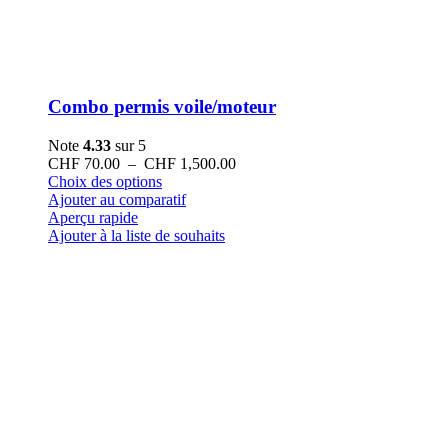
Combo permis voile/moteur
Note
4.33
sur 5
Plage
CHF
70.00
–
CHF
1,500.00
Ce
de
Choix des options
produit
prix :
Ajouter au comparatif
a
CHF 70.00
Aperçu rapide
plusieurs
à
Ajouter à la liste de souhaits
variations.
CHF 1,500.00
Les
options
peuvent
être
choisies
sur
la
page
du
produit