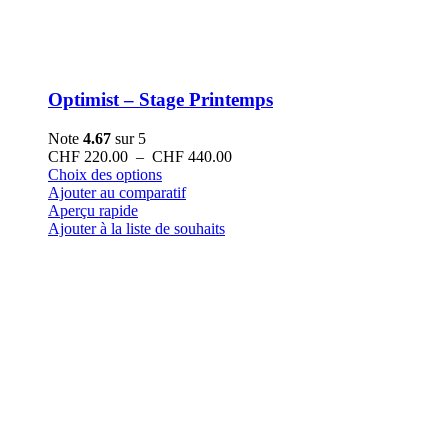
Optimist – Stage Printemps
Note
4.67
sur 5
Plage
CHF
220.00
–
CHF
440.00
Ce
de
Choix des options
produit
prix :
Ajouter au comparatif
a
CHF 220.00
Aperçu rapide
plusieurs
à
Ajouter à la liste de souhaits
variations.
CHF 440.00
Les
options
peuvent
être
choisies
sur
la
page
du
produit