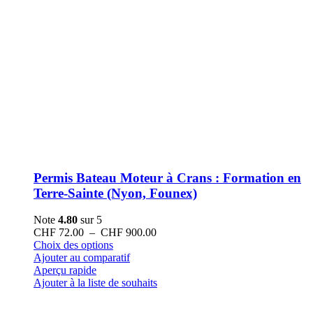
Permis Bateau Moteur à Crans : Formation en
Terre-Sainte (Nyon, Founex)
Note
4.80
sur 5
Plage
CHF
72.00
–
CHF
900.00
Ce
de
Choix des options
produit
prix :
Ajouter au comparatif
a
CHF 72.00
Aperçu rapide
plusieurs
à
Ajouter à la liste de souhaits
variations.
CHF 900.00
Les