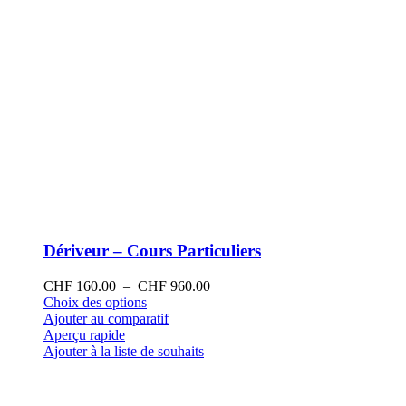
produit
Dériveur – Cours Particuliers
Plage
CHF
160.00
–
CHF
960.00
Ce
de
Choix des options
produit
prix :
Ajouter au comparatif
a
CHF 160.00
Aperçu rapide
plusieurs
à
Ajouter à la liste de souhaits
variations.
CHF 960.00
Les
options