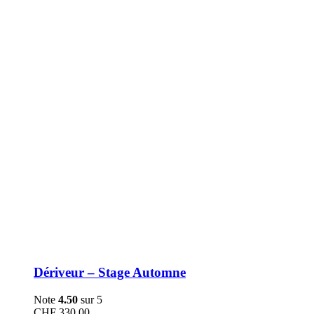
être
choisies
sur
la
page
du
produit
Dériveur – Stage Automne
Note
4.50
sur 5
CHF
330.00