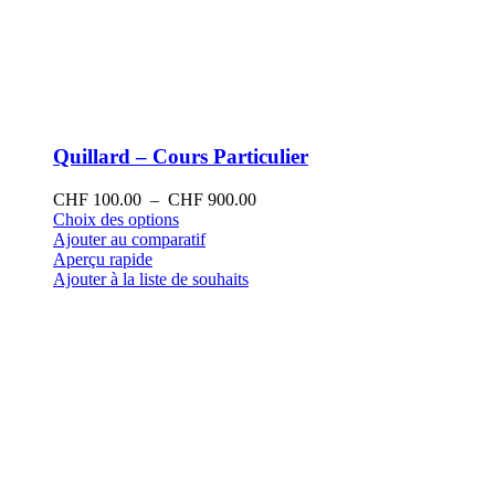
Quillard – Cours Particulier
Plage
CHF
100.00
–
CHF
900.00
Ce
de
Choix des options
produit
prix :
Ajouter au comparatif
a
CHF 100.00
Aperçu rapide
plusieurs
à
Ajouter à la liste de souhaits
variations.
CHF 900.00
Les
options
peuvent
être
choisies
sur
la
page
du