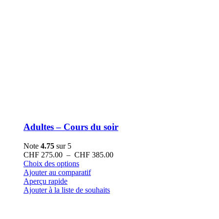
Adultes – Cours du soir
Note
4.75
sur 5
Plage
CHF
275.00
–
CHF
385.00
Ce
de
Choix des options
produit
prix :
Ajouter au comparatif
a
CHF 275.00
Aperçu rapide
plusieurs
à
Ajouter à la liste de souhaits
variations.
CHF 385.00
Les
options