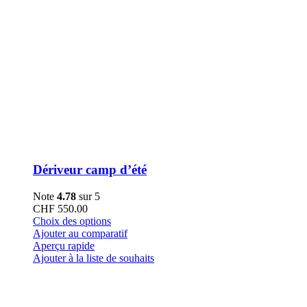
Dériveur camp d’été
Note
4.78
sur 5
CHF
550.00
Ce
Choix des options
produit
Ajouter au comparatif
a
Aperçu rapide
plusieurs
Ajouter à la liste de souhaits
variations.
Les
options
peuvent