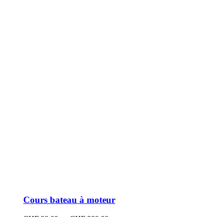
peuvent
être
choisies
sur
la
page
du
produit
Cours bateau à moteur