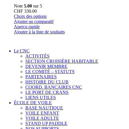
Note
5.00
sur 5
CHF
330.00
Ce
Choix des options
produit
Ajouter au comparatif
a
Aperçu rapide
plusieurs
Ajouter à la liste de souhaits
variations.
Les
options
Le CNC
peuvent
ACTIVITÉS
être
SECTION CROISIÈRE HABITABLE
choisies
DEVENIR MEMBRE
sur
LE COMITÉ – STATUTS
la
PARTENAIRES
page
HISTOIRE DU CLUB
du
COORD. BANCAIRES CNC
produit
LE PORT DE CRANS
LIENS UTILES
ÉCOLE DE VOILE
BASE NAUTIQUE
VOILE ENFANT
VOILE ADULTE
STAND UP PADDLE
NOS SUPPORTS