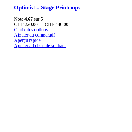
Optimist – Stage Printemps
Note
4.67
sur 5
Plage
CHF
220.00
–
CHF
440.00
Ce
de
Choix des options
produit
prix :
Ajouter au comparatif
a
CHF 220.00
Aperçu rapide
plusieurs
à
Ajouter à la liste de souhaits
variations.
CHF 440.00
Les
options
peuvent
être
choisies
sur
la
page
du
produit