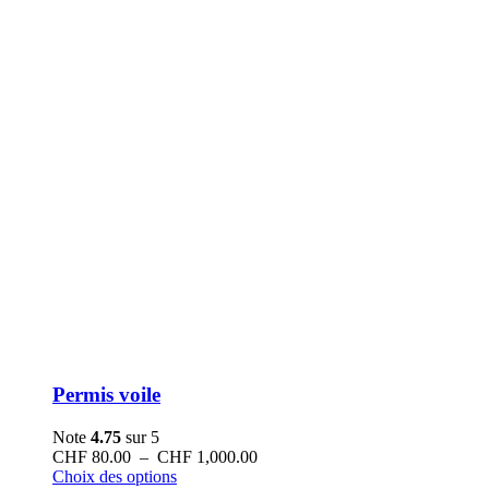
Permis voile
Note
4.75
sur 5
Plage
CHF
80.00
–
CHF
1,000.00
Ce
de
Choix des options