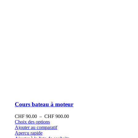
la
page
du
produit
Cours bateau à moteur
Plage
CHF
90.00
–
CHF
900.00
Ce
de
Choix des options
produit
prix :
Ajouter au comparatif
a
CHF 90.00
Aperçu rapide