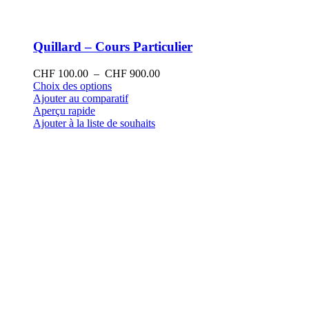
Quillard – Cours Particulier
Plage
CHF
100.00
–
CHF
900.00
Ce
de
Choix des options
produit
prix :
Ajouter au comparatif
a
CHF 100.00
Aperçu rapide
plusieurs
à
Ajouter à la liste de souhaits
variations.
CHF 900.00
Les
options
peuvent
être
choisies
sur
la
page
du
produit