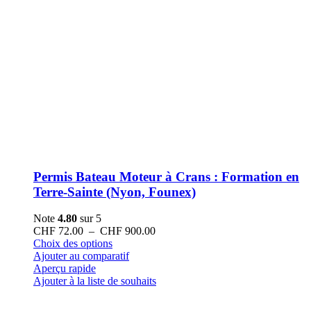
Permis Bateau Moteur à Crans : Formation en
Terre-Sainte (Nyon, Founex)
Note
4.80
sur 5
Plage
CHF
72.00
–
CHF
900.00
Ce
de
Choix des options
produit
prix :
Ajouter au comparatif
a
CHF 72.00
Aperçu rapide
plusieurs
à
Ajouter à la liste de souhaits
variations.
CHF 900.00
Les