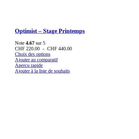
Optimist – Stage Printemps
Note
4.67
sur 5
Plage
CHF
220.00
–
CHF
440.00
Ce
de
Choix des options
produit
prix :
Ajouter au comparatif
a
CHF 220.00
Aperçu rapide
plusieurs
à
Ajouter à la liste de souhaits
variations.
CHF 440.00
Les
options
peuvent
être
choisies
sur
la
page
du
produit