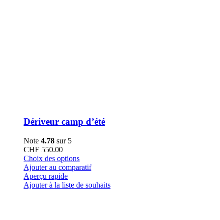
Dériveur camp d’été
Note
4.78
sur 5
CHF
550.00
Ce
Choix des options
produit
Ajouter au comparatif
a
Aperçu rapide
plusieurs
Ajouter à la liste de souhaits
variations.
Les
options
peuvent