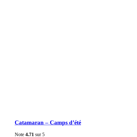
être
choisies
sur
la
page
du
produit
Catamaran – Camps d’été
Note
4.71
sur 5