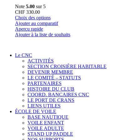
Note
5.00
sur 5
CHF
330.00
Ce
Choix des options
produit
Ajouter au comparatif
a
Aperçu rapide
plusieurs
Ajouter à la liste de souhaits
variations.
Les
options
Le CNC
peuvent
ACTIVITÉS
être
SECTION CROISIÈRE HABITABLE
choisies
DEVENIR MEMBRE
sur
LE COMITÉ – STATUTS
la
PARTENAIRES
page
HISTOIRE DU CLUB
du
COORD. BANCAIRES CNC
produit
LE PORT DE CRANS
LIENS UTILES
ÉCOLE DE VOILE
BASE NAUTIQUE
VOILE ENFANT
VOILE ADULTE
STAND UP PADDLE
NOS SUPPORTS