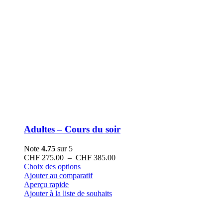
Adultes – Cours du soir
Note
4.75
sur 5
Plage
CHF
275.00
–
CHF
385.00
Ce
de
Choix des options
produit
prix :
Ajouter au comparatif
a
CHF 275.00
Aperçu rapide
plusieurs
à
Ajouter à la liste de souhaits
variations.
CHF 385.00
Les
options