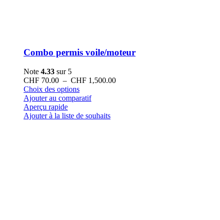
Combo permis voile/moteur
Note
4.33
sur 5
Plage
CHF
70.00
–
CHF
1,500.00
Ce
de
Choix des options
produit
prix :
Ajouter au comparatif
a
CHF 70.00
Aperçu rapide
plusieurs
à
Ajouter à la liste de souhaits
variations.
CHF 1,500.00
Les
options
peuvent
être
choisies
sur
la
page
du
produit