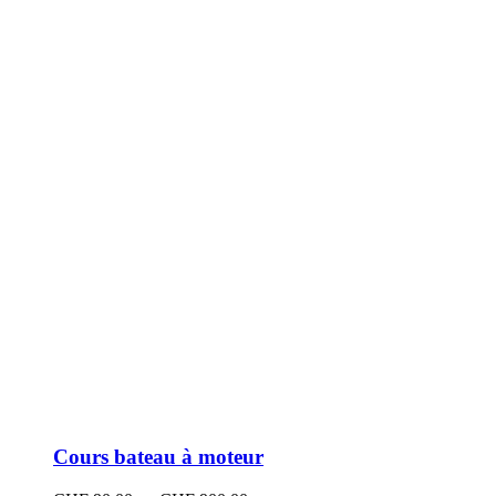
peuvent
être
choisies
sur
la
page
du
produit
Cours bateau à moteur