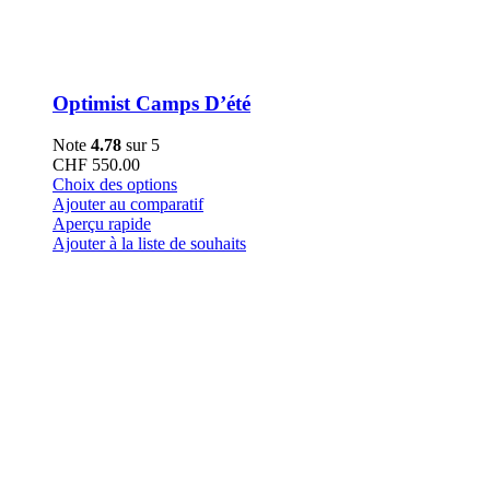
Optimist Camps D’été
Note
4.78
sur 5
CHF
550.00
Ce
Choix des options
produit
Ajouter au comparatif
a
Aperçu rapide
plusieurs
Ajouter à la liste de souhaits
variations.
Les
options
peuvent
être
choisies
sur
la
page
du
produit