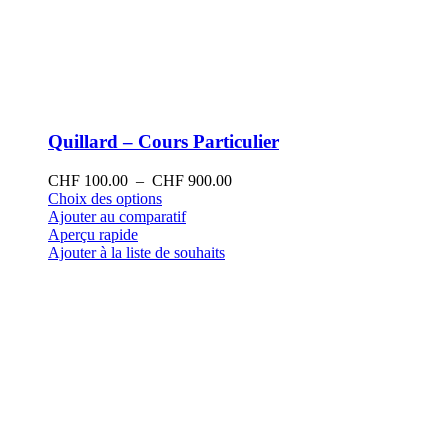
Quillard – Cours Particulier
Plage
CHF
100.00
–
CHF
900.00
Ce
de
Choix des options
produit
prix :
Ajouter au comparatif
a
CHF 100.00
Aperçu rapide
plusieurs
à
Ajouter à la liste de souhaits
variations.
CHF 900.00
Les
options
peuvent
être
choisies
sur
la
page
du