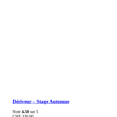
être
choisies
sur
la
page
du
produit
Dériveur – Stage Automne
Note
4.50
sur 5
CHF
330.00