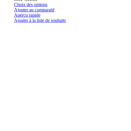
Ce
Choix des options
produit
Ajouter au comparatif
a
Aperçu rapide
plusieurs
Ajouter à la liste de souhaits
variations.
Les
options
peuvent
être
choisies
sur
la
page
du
produit