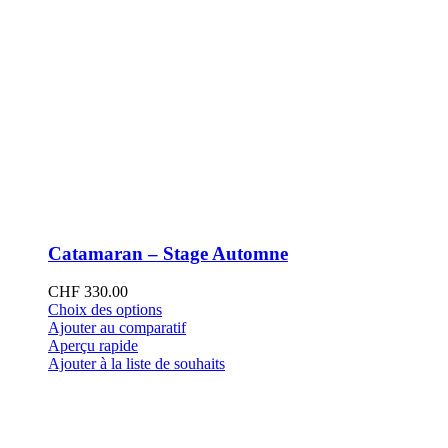
Catamaran – Stage Automne
CHF
330.00
Ce
Choix des options
produit
Ajouter au comparatif
a
Aperçu rapide
plusieurs
Ajouter à la liste de souhaits
variations.
Les
options
peuvent