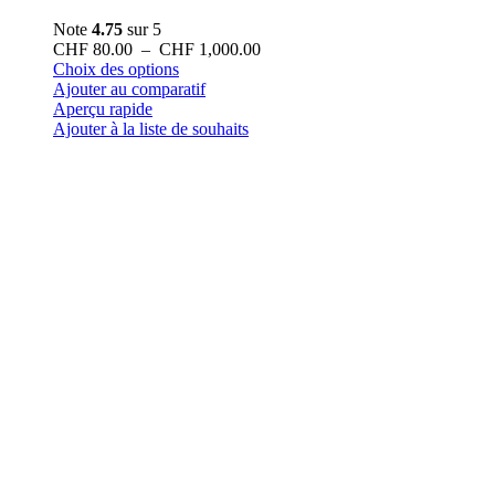
Note
4.75
sur 5
Plage
CHF
80.00
–
CHF
1,000.00
Ce
de
Choix des options
produit
prix :
Ajouter au comparatif
a
CHF 80.00
Aperçu rapide
plusieurs
à
Ajouter à la liste de souhaits
variations.
CHF 1,000.00
Les
options
peuvent
être
choisies
sur
la
page
du
produit